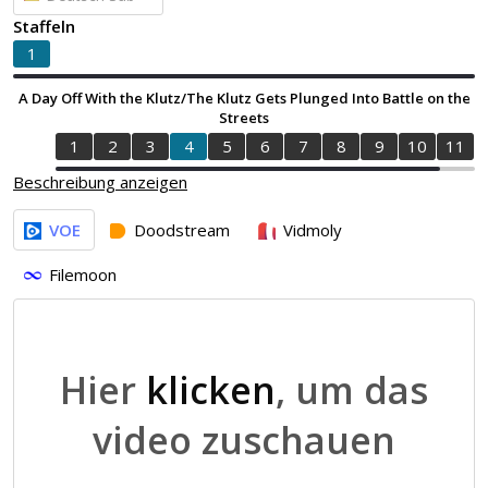
Staffeln
1
A Day Off With the Klutz/The Klutz Gets Plunged Into Battle on the
Streets
1
2
3
4
5
6
7
8
9
10
11
Beschreibung anzeigen
VOE
Doodstream
Vidmoly
Filemoon
Hier
klicken
, um das
video zuschauen