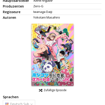
Hauptdarsteller
Keine Angabe
Produzenten
Zero-G
Regisseure
Iwanaga Daiji
Autoren
Yokotani Masahiro
Zufällige Episode
Sprachen
Deutsch Sub