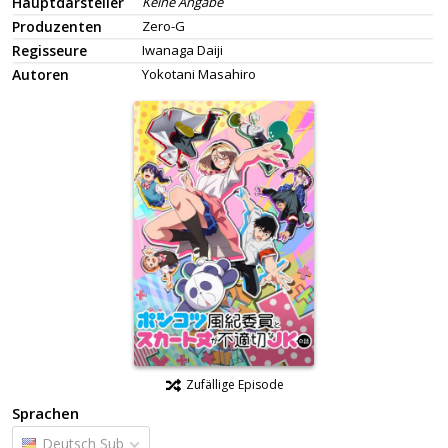
Hauptdarsteller
Keine Angabe
Produzenten
Zero-G
Regisseure
Iwanaga Daiji
Autoren
Yokotani Masahiro
Zufällige Episode
Sprachen
Deutsch Sub