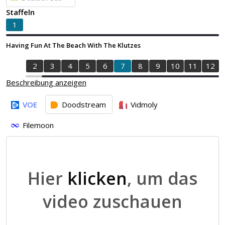
Staffeln
1
Having Fun At The Beach With The Klutzes
1
2
3
4
5
6
7
8
9
10
11
12
Beschreibung anzeigen
VOE
Doodstream
Vidmoly
Filemoon
Hier
klicken
, um das
video zuschauen