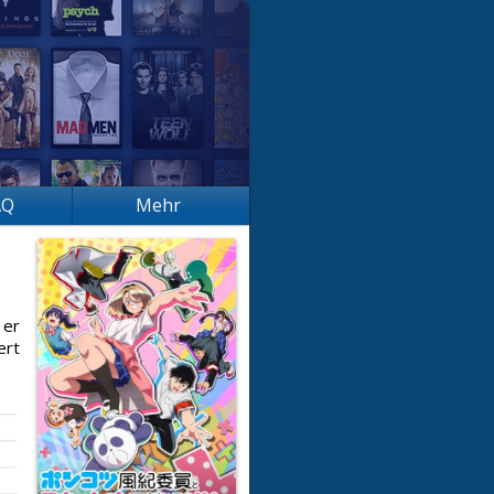
AQ
Mehr
 er
ert