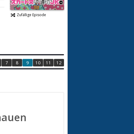
Zufällige Episode
7
8
9
10
11
12
hauen