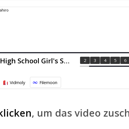
ahiro
The Klutz and the High School Girl's Summer Break Plus the Start of Their S ...
1
2
3
4
5
6
Vidmoly
Filemoon
klicken
, um das video zusc