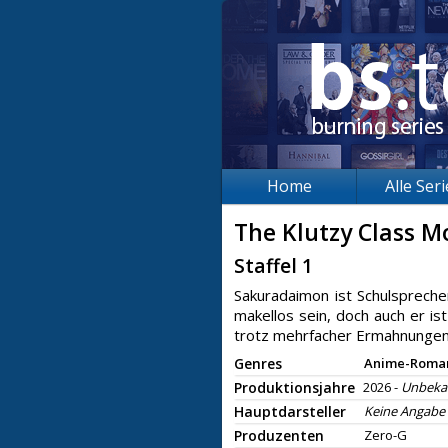
Home
Alle Ser
The Klutzy Class Mo
Staffel 1
Sakuradaimon ist Schulsprecher
makellos sein, doch auch er ist
trotz mehrfacher Ermahnungen w
Genres
Anime-Roma
Produktionsjahre
2026 -
Unbeka
Hauptdarsteller
Keine Angabe
Produzenten
Zero-G