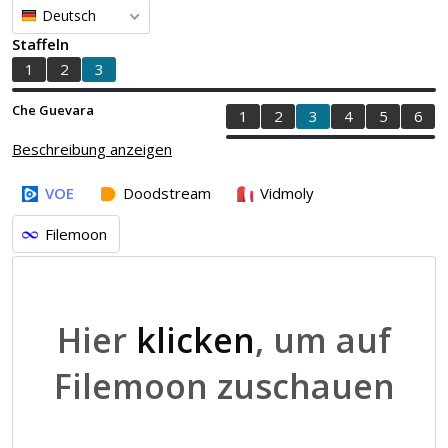
Deutsch
Staffeln
1
2
3
Che Guevara
1
2
3
4
5
6
Beschreibung anzeigen
VOE
Doodstream
Vidmoly
Filemoon
Hier
klicken
, um auf
Filemoon zuschauen