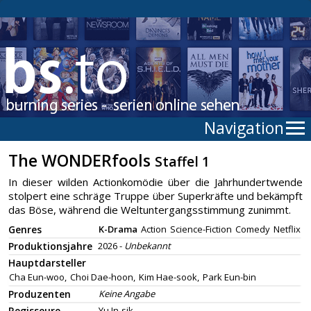
Navigation
The WONDERfools
Staffel 1
In dieser wilden Actionkomödie über die Jahrhundertwende
stolpert eine schräge Truppe über Superkräfte und bekämpft
das Böse, während die Weltuntergangsstimmung zunimmt.
Genres
K-Drama
Action
Science-Fiction
Comedy
Netflix
Produktionsjahre
2026 -
Unbekannt
Hauptdarsteller
Cha Eun-woo,
Choi Dae-hoon,
Kim Hae-sook,
Park Eun-bin
Produzenten
Keine Angabe
Regisseure
Yu In-sik