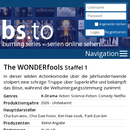
Angemeldet bleiben
Registrieren
Navigation
The WONDERfools
Staffel 1
In dieser wilden Actionkomödie über die Jahrhundertwende
stolpert eine schräge Truppe über Superkräfte und bekämpft
das Böse, während die Weltuntergangsstimmung zunimmt.
Genres
K-Drama
Action
Science-Fiction
Comedy
Netflix
Produktionsjahre
2026 -
Unbekannt
Hauptdarsteller
Cha Eun-woo,
Choi Dae-hoon,
Kim Hae-sook,
Park Eun-bin
Produzenten
Keine Angabe
Regisseure
Yu In-sik