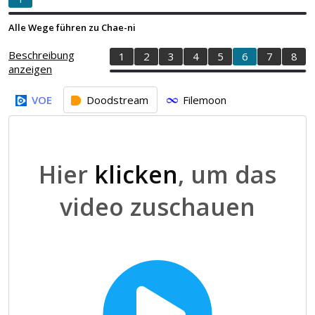
Alle Wege führen zu Chae-ni
Beschreibung
1
2
3
4
5
6
7
8
anzeigen
VOE
Doodstream
Filemoon
Hier
klicken
, um das
video zuschauen