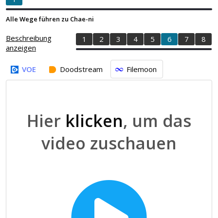
Alle Wege führen zu Chae-ni
Beschreibung
1
2
3
4
5
6
7
8
anzeigen
VOE
Doodstream
Filemoon
Hier
klicken
, um das
video zuschauen