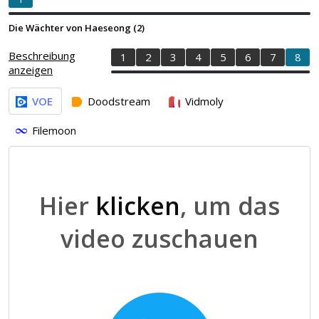
Die Wächter von Haeseong (2)
Beschreibung
1
2
3
4
5
6
7
8
anzeigen
VOE
Doodstream
Vidmoly
Filemoon
Hier
klicken
, um das
video zuschauen