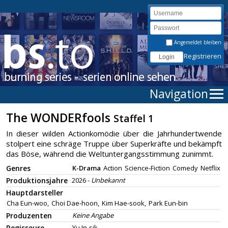
Angemeldet bleiben
Registrieren
Navigation
The WONDERfools
Staffel 1
In dieser wilden Actionkomödie über die Jahrhundertwende
stolpert eine schräge Truppe über Superkräfte und bekämpft
das Böse, während die Weltuntergangsstimmung zunimmt.
Genres
K-Drama
Action
Science-Fiction
Comedy
Netflix
Produktionsjahre
2026 -
Unbekannt
Hauptdarsteller
Cha Eun-woo,
Choi Dae-hoon,
Kim Hae-sook,
Park Eun-bin
Produzenten
Keine Angabe
Regisseure
Yu In-sik