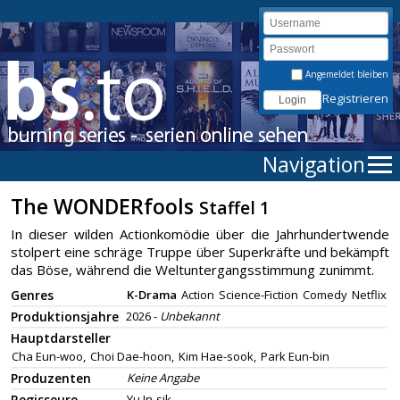
Angemeldet bleiben
Registrieren
Navigation
The WONDERfools
Staffel 1
In dieser wilden Actionkomödie über die Jahrhundertwende
stolpert eine schräge Truppe über Superkräfte und bekämpft
das Böse, während die Weltuntergangsstimmung zunimmt.
Genres
K-Drama
Action
Science-Fiction
Comedy
Netflix
Produktionsjahre
2026 -
Unbekannt
Hauptdarsteller
Cha Eun-woo,
Choi Dae-hoon,
Kim Hae-sook,
Park Eun-bin
Produzenten
Keine Angabe
Regisseure
Yu In-sik