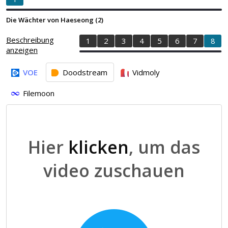
Die Wächter von Haeseong (2)
Beschreibung
1
2
3
4
5
6
7
8
anzeigen
VOE
Doodstream
Vidmoly
Filemoon
Hier
klicken
, um das
video zuschauen