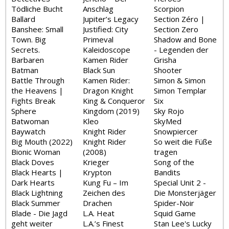
Tödliche Bucht
Anschlag
Scorpion
Ballard
Jupiter’s Legacy
Section Zéro |
Banshee: Small
Justified: City
Section Zero
Town. Big
Primeval
Shadow and Bone
Secrets.
Kaleidoscope
- Legenden der
Barbaren
Kamen Rider
Grisha
Batman
Black Sun
Shooter
Battle Through
Kamen Rider:
Simon & Simon
the Heavens |
Dragon Knight
Simon Templar
Fights Break
King & Conqueror
Six
Sphere
Kingdom (2019)
Sky Rojo
Batwoman
Kleo
SkyMed
Baywatch
Knight Rider
Snowpiercer
Big Mouth (2022)
Knight Rider
So weit die Füße
Bionic Woman
(2008)
tragen
Black Doves
Krieger
Song of the
Black Hearts |
Krypton
Bandits
Dark Hearts
Kung Fu – Im
Special Unit 2 -
Black Lightning
Zeichen des
Die Monsterjäger
Black Summer
Drachen
Spider-Noir
Blade - Die Jagd
L.A. Heat
Squid Game
geht weiter
L.A.’s Finest
Stan Lee's Lucky