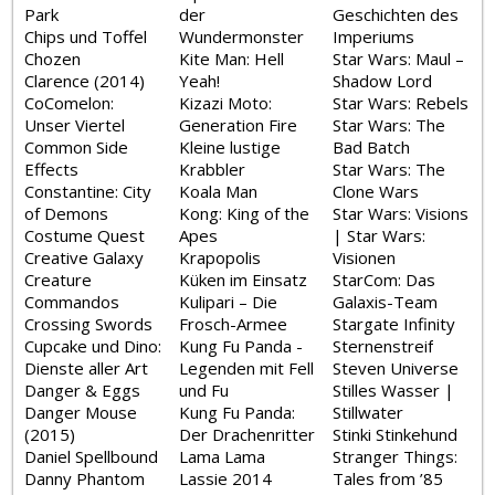
Park
der
Geschichten des
Chips und Toffel
Wundermonster
Imperiums
Chozen
Kite Man: Hell
Star Wars: Maul –
Clarence (2014)
Yeah!
Shadow Lord
CoComelon:
Kizazi Moto:
Star Wars: Rebels
Unser Viertel
Generation Fire
Star Wars: The
Common Side
Kleine lustige
Bad Batch
Effects
Krabbler
Star Wars: The
Constantine: City
Koala Man
Clone Wars
of Demons
Kong: King of the
Star Wars: Visions
Costume Quest
Apes
| Star Wars:
Creative Galaxy
Krapopolis
Visionen
Creature
Küken im Einsatz
StarCom: Das
Commandos
Kulipari – Die
Galaxis-Team
Crossing Swords
Frosch-Armee
Stargate Infinity
Cupcake und Dino:
Kung Fu Panda -
Sternenstreif
Dienste aller Art
Legenden mit Fell
Steven Universe
Danger & Eggs
und Fu
Stilles Wasser |
Danger Mouse
Kung Fu Panda:
Stillwater
(2015)
Der Drachenritter
Stinki Stinkehund
Daniel Spellbound
Lama Lama
Stranger Things:
Danny Phantom
Lassie 2014
Tales from ’85