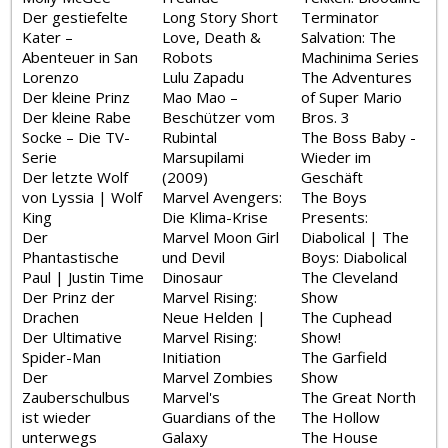
Der gestiefelte
Long Story Short
Terminator
Kater –
Love, Death &
Salvation: The
Abenteuer in San
Robots
Machinima Series
Lorenzo
Lulu Zapadu
The Adventures
Der kleine Prinz
Mao Mao –
of Super Mario
Der kleine Rabe
Beschützer vom
Bros. 3
Socke – Die TV-
Rubintal
The Boss Baby -
Serie
Marsupilami
Wieder im
Der letzte Wolf
(2009)
Geschäft
von Lyssia | Wolf
Marvel Avengers:
The Boys
King
Die Klima-Krise
Presents:
Der
Marvel Moon Girl
Diabolical | The
Phantastische
und Devil
Boys: Diabolical
Paul | Justin Time
Dinosaur
The Cleveland
Der Prinz der
Marvel Rising:
Show
Drachen
Neue Helden |
The Cuphead
Der Ultimative
Marvel Rising:
Show!
Spider-Man
Initiation
The Garfield
Der
Marvel Zombies
Show
Zauberschulbus
Marvel's
The Great North
ist wieder
Guardians of the
The Hollow
unterwegs
Galaxy
The House