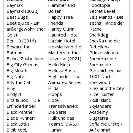
Baymax
Hammer and
Foodtopia
Baymax! (2022)
Bolter
Secret Level
Beat Bugs
Happy Tree
Seis Manos - Die
Beetlejuice - Ein
Friends
sechs Hände der
außergewöhnlicher
Harley Quinn
Rache
Geist
Haunted Hotel
Sharkdog
Ben 10 (2016)
Hazbin Hotel
She-Ra und die
Beware the
He-Man and the
Rebellen-
Batman
Masters of the
Prinzessinnen
Bianca Zauberkind
Universe (2021)
Sheherazade
Big City Greens
Hello Ninja
Sherazade -
Big Mouth
Helluva Boss
Geschichten aus
Big Nate
Highlander: The
1001 Nacht
Billy the Cat
Animated Series
Sherwood
Bing
Hilda
Silex and the City
Birdgirl
Hoops
Silver Surfer
Bitz & Bob – Die
Hotel
Skull Island
Erfinderkinder
Transsilvanien:
Skylanders
Black Panther
Die Serie
Academy
Blade Runner:
Hulk und das
Slugterra
Black Lotus
Team S.M.A.S.H.
Sofia die Erste -
Bleib cool,
Human
Auf einmal