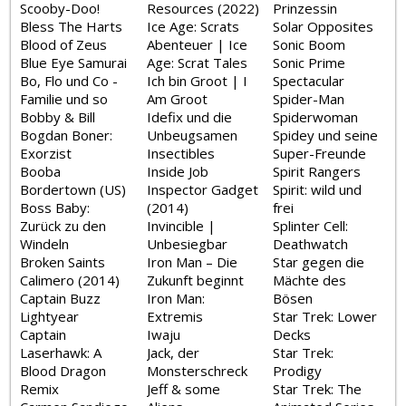
Scooby-Doo!
Resources (2022)
Prinzessin
Bless The Harts
Ice Age: Scrats
Solar Opposites
Blood of Zeus
Abenteuer | Ice
Sonic Boom
Blue Eye Samurai
Age: Scrat Tales
Sonic Prime
Bo, Flo und Co -
Ich bin Groot | I
Spectacular
Familie und so
Am Groot
Spider-Man
Bobby & Bill
Idefix und die
Spiderwoman
Bogdan Boner:
Unbeugsamen
Spidey und seine
Exorzist
Insectibles
Super-Freunde
Booba
Inside Job
Spirit Rangers
Bordertown (US)
Inspector Gadget
Spirit: wild und
Boss Baby:
(2014)
frei
Zurück zu den
Invincible |
Splinter Cell:
Windeln
Unbesiegbar
Deathwatch
Broken Saints
Iron Man – Die
Star gegen die
Calimero (2014)
Zukunft beginnt
Mächte des
Captain Buzz
Iron Man:
Bösen
Lightyear
Extremis
Star Trek: Lower
Captain
Iwaju
Decks
Laserhawk: A
Jack, der
Star Trek:
Blood Dragon
Monsterschreck
Prodigy
Remix
Jeff & some
Star Trek: The