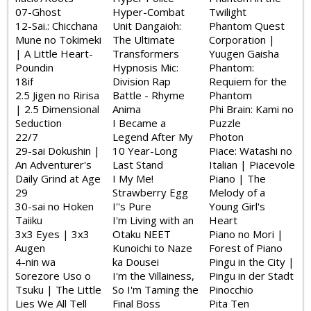
07-Ghost
Hyper-Combat
Twilight
12-Sai.: Chicchana
Unit Dangaioh:
Phantom Quest
Mune no Tokimeki
The Ultimate
Corporation |
| A Little Heart-
Transformers
Yuugen Gaisha
Poundin
Hypnosis Mic:
Phantom:
18if
Division Rap
Requiem for the
2.5 Jigen no Ririsa
Battle - Rhyme
Phantom
| 2.5 Dimensional
Anima
Phi Brain: Kami no
Seduction
I Became a
Puzzle
22/7
Legend After My
Photon
29-sai Dokushin |
10 Year-Long
Piace: Watashi no
An Adventurer's
Last Stand
Italian | Piacevole
Daily Grind at Age
I My Me!
Piano | The
29
Strawberry Egg
Melody of a
30-sai no Hoken
I''s Pure
Young Girl's
Taiiku
I'm Living with an
Heart
3x3 Eyes | 3x3
Otaku NEET
Piano no Mori |
Augen
Kunoichi to Naze
Forest of Piano
4-nin wa
ka Dousei
Pingu in the City |
Sorezore Uso o
I'm the Villainess,
Pingu in der Stadt
Tsuku | The Little
So I'm Taming the
Pinocchio
Lies We All Tell
Final Boss
Pita Ten