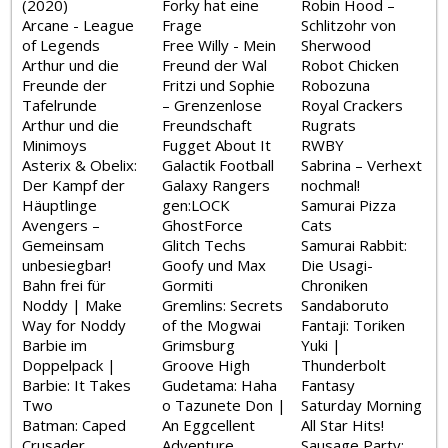
(2020)
Forky hat eine
Robin Hood –
Arcane - League
Frage
Schlitzohr von
of Legends
Free Willy - Mein
Sherwood
Arthur und die
Freund der Wal
Robot Chicken
Freunde der
Fritzi und Sophie
Robozuna
Tafelrunde
– Grenzenlose
Royal Crackers
Arthur und die
Freundschaft
Rugrats
Minimoys
Fugget About It
RWBY
Asterix & Obelix:
Galactik Football
Sabrina – Verhext
Der Kampf der
Galaxy Rangers
nochmal!
Häuptlinge
gen:LOCK
Samurai Pizza
Avengers –
GhostForce
Cats
Gemeinsam
Glitch Techs
Samurai Rabbit:
unbesiegbar!
Goofy und Max
Die Usagi-
Bahn frei für
Gormiti
Chroniken
Noddy | Make
Gremlins: Secrets
Sandaboruto
Way for Noddy
of the Mogwai
Fantaji: Toriken
Barbie im
Grimsburg
Yuki |
Doppelpack |
Groove High
Thunderbolt
Barbie: It Takes
Gudetama: Haha
Fantasy
Two
o Tazunete Don |
Saturday Morning
Batman: Caped
An Eggcellent
All Star Hits!
Crusader
Adventure
Sausage Party: