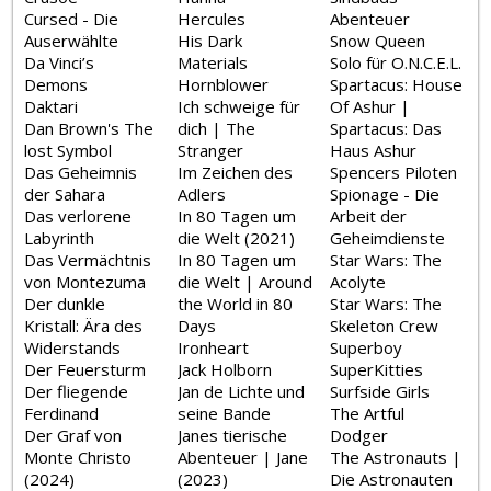
Cursed - Die
Hercules
Abenteuer
Auserwählte
His Dark
Snow Queen
Da Vinci’s
Materials
Solo für O.N.C.E.L.
Demons
Hornblower
Spartacus: House
Daktari
Ich schweige für
Of Ashur |
Dan Brown's The
dich | The
Spartacus: Das
lost Symbol
Stranger
Haus Ashur
Das Geheimnis
Im Zeichen des
Spencers Piloten
der Sahara
Adlers
Spionage - Die
Das verlorene
In 80 Tagen um
Arbeit der
Labyrinth
die Welt (2021)
Geheimdienste
Das Vermächtnis
In 80 Tagen um
Star Wars: The
von Montezuma
die Welt | Around
Acolyte
Der dunkle
the World in 80
Star Wars: The
Kristall: Ära des
Days
Skeleton Crew
Widerstands
Ironheart
Superboy
Der Feuersturm
Jack Holborn
SuperKitties
Der fliegende
Jan de Lichte und
Surfside Girls
Ferdinand
seine Bande
The Artful
Der Graf von
Janes tierische
Dodger
Monte Christo
Abenteuer | Jane
The Astronauts |
(2024)
(2023)
Die Astronauten