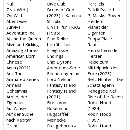
Null
Dive Club
Parallels
7 vs. Wild |
Drops of God
Patrik Pacard
7vsWild
(2023) | Kami no
PJ Masks: Power-
Abenteuer
Shizuku
Helden
Survival
Ein Fall für TKKG
Planet der
Adventure Inc.
(1985)
Giganten
AJ and the Queen
Eine Reihe
Puppy Place
Alive and Kicking
betrüblicher
Rani -
Amazing Stories
Ereignisse
Herrscherin der
American Born
Endlings
Herzen
Chinese
Enid Blytons
Reise zum
Anna (2021)
Abenteuer-Serie
Mittelpunkt der
Ark: The
Erinnerungen an
Erde (2023)
Animated Series
Lord Nelson
Relic Hunter – Die
Armans
Fantasy Island
Schatzjägerin
Geheimnis
Fantasy Island
Renegade Nell
Arpad, der
(2021)
Rise of the Raven
Zigeuner
Floris von
Robin Hood
Auf Achse
Rosemund
(1984)
Auf der Suche
Flugstaffel
Robin Hood
nach Kapitän
Meinecke
(1997)
Grant
Frei geboren –
Robin Hood