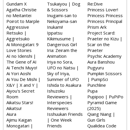
Gundam X
Tsukaiyou | Dog
Re:Dive
Agatha Christie
& Scissors
Princess Lover!
no Meitantei
Inugami-san to
Princess Princess
Poirot to Marple
Nekoyama-san
Princess Principal
Aggressive
Inukami!
Prism Ark
Retsuko |
Ippatsu
Project Scard:
Aggretsuko
Kikimusume |
Praeter no Kizu |
Ai Monogatari: 9
Dangerous Girl
Scar on the
Love Stories
Iria: Zeiram the
Praeter
AI no Idenshi |
Animation
Psychic Academy
The Gene of AI
Iriya no Sora,
Aura Banshou
Ai Tenchi Muyo!
UFO no Natsu |
Pugyuru
Ai Yori Aoshi
Sky of Iriya,
Pumpkin Scissors
Ai You De Mishi |
Summer of UFO
| PumpSci
X&Y | X and Y |
Ishida to Asakura
Punchline
Aiyou's Secret
Ishuzoku
Pupa
Room
Reviewers |
Pupipoo | PuPiPo
Aikatsu Stars!
Interspecies
Pyramid Game
Aikatsu!
Reviewers
(2025)
Aiura
Isshuukan Friends
Qiang Niang |
Ajimu Kaigan
| One Week
Gun Girls
Monogatari |
Friends
Qualidea Code