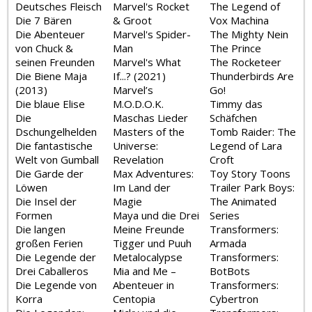
Deutsches Fleisch
Marvel's Rocket
The Legend of
Die 7 Bären
& Groot
Vox Machina
Die Abenteuer
Marvel's Spider-
The Mighty Nein
von Chuck &
Man
The Prince
seinen Freunden
Marvel's What
The Rocketeer
Die Biene Maja
If...? (2021)
Thunderbirds Are
(2013)
Marvel’s
Go!
Die blaue Elise
M.O.D.O.K.
Timmy das
Die
Maschas Lieder
Schäfchen
Dschungelhelden
Masters of the
Tomb Raider: The
Die fantastische
Universe:
Legend of Lara
Welt von Gumball
Revelation
Croft
Die Garde der
Max Adventures:
Toy Story Toons
Löwen
Im Land der
Trailer Park Boys:
Die Insel der
Magie
The Animated
Formen
Maya und die Drei
Series
Die langen
Meine Freunde
Transformers:
großen Ferien
Tigger und Puuh
Armada
Die Legende der
Metalocalypse
Transformers:
Drei Caballeros
Mia and Me –
BotBots
Die Legende von
Abenteuer in
Transformers:
Korra
Centopia
Cybertron