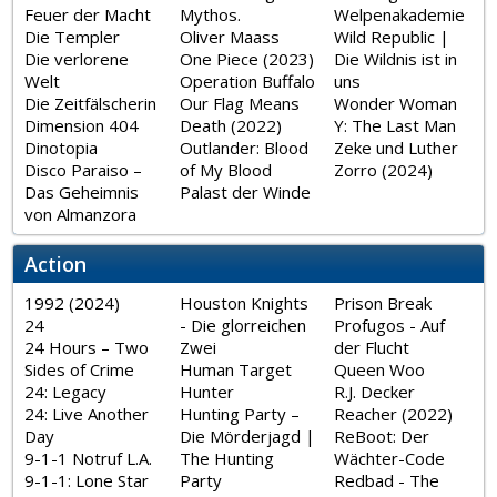
Feuer der Macht
Mythos.
Welpenakademie
Die Templer
Oliver Maass
Wild Republic |
Die verlorene
One Piece (2023)
Die Wildnis ist in
Welt
Operation Buffalo
uns
Die Zeitfälscherin
Our Flag Means
Wonder Woman
Dimension 404
Death (2022)
Y: The Last Man
Dinotopia
Outlander: Blood
Zeke und Luther
Disco Paraiso –
of My Blood
Zorro (2024)
Das Geheimnis
Palast der Winde
von Almanzora
Action
1992 (2024)
Houston Knights
Prison Break
24
- Die glorreichen
Profugos - Auf
24 Hours – Two
Zwei
der Flucht
Sides of Crime
Human Target
Queen Woo
24: Legacy
Hunter
R.J. Decker
24: Live Another
Hunting Party –
Reacher (2022)
Day
Die Mörderjagd |
ReBoot: Der
9-1-1 Notruf L.A.
The Hunting
Wächter-Code
9-1-1: Lone Star
Party
Redbad - The