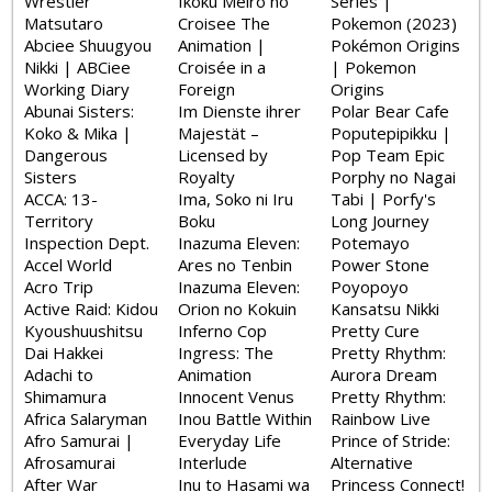
Wrestler
Ikoku Meiro no
Series |
Matsutaro
Croisee The
Pokemon (2023)
Abciee Shuugyou
Animation |
Pokémon Origins
Nikki | ABCiee
Croisée in a
| Pokemon
Working Diary
Foreign
Origins
Abunai Sisters:
Im Dienste ihrer
Polar Bear Cafe
Koko & Mika |
Majestät –
Poputepipikku |
Dangerous
Licensed by
Pop Team Epic
Sisters
Royalty
Porphy no Nagai
ACCA: 13-
Ima, Soko ni Iru
Tabi | Porfy's
Territory
Boku
Long Journey
Inspection Dept.
Inazuma Eleven:
Potemayo
Accel World
Ares no Tenbin
Power Stone
Acro Trip
Inazuma Eleven:
Poyopoyo
Active Raid: Kidou
Orion no Kokuin
Kansatsu Nikki
Kyoushuushitsu
Inferno Cop
Pretty Cure
Dai Hakkei
Ingress: The
Pretty Rhythm:
Adachi to
Animation
Aurora Dream
Shimamura
Innocent Venus
Pretty Rhythm:
Africa Salaryman
Inou Battle Within
Rainbow Live
Afro Samurai |
Everyday Life
Prince of Stride:
Afrosamurai
Interlude
Alternative
After War
Inu to Hasami wa
Princess Connect!