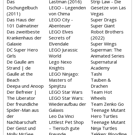
Das
Lastman (2016)
Strip Law - Die
Dschungelbuch
LEGO - Legenden
Gesetze von Las
(2011)
von Chima
Vegas
Das Haus der
LEGO City -
Super Drags
101 Dalmatiner
Abenteuer
Super Giant
Das zweitbeste
LEGO Elves
Robot Brothers
Krankenhaus der
Secrets of
(2022)
Galaxie
Elvendale
Super Wings
DC Super Hero
LEGO Jurassic
Superman: The
Girls
World
Animated Series
De Gaulle am
Lego Nexo
Supernatural
Strand | de
Knights
Academy
Gaulle at the
LEGO Ninjago:
Tashi
Beach
Masters of
Tauben &
Deepa und Anoop
Spinjitzu
Drachen
Der Befreier |
LEGO Star Wars
Team Hot
The Liberator
LEGO Star Wars:
Wheels
Der freundliche
Wiederaufbau der
Team Zenko Go
Spider-Man aus
Galaxis
Teenage Mutant
der
Leo Da Vinci
Hero Turtles
Nachbarschaft
Littlest Pet Shop
Teenage Mutant
Der Geist und
– Tierisch gute
Ninja Turtles
Molly McGee
Freunde
Tekken: Bloodline