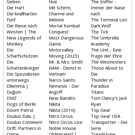
Sieben
Noir
The Sniffer -
Die Hart
Mit Schirm,
Immer der Nase
Die knallharten
Charme und
nach
Fünf
Melone
The Terminal List:
Die Reise nach
Mortal Kombat
Dark Wolf
Westen | The
Conquest
The Tick
New Legends of
Most Dangerous
The Umbrella
Monkey
Game
Academy
Die
Motorvalley
The Unit - Eine
Scharfschützen
Moving (2023)
Frage der Ehre
Die
Mr. & Mrs. Smith
The Winchesters
Schattenkrieger
NAM - Dienst in
Those About to
Die Spezialisten
Vietnam
Die
unterwegs
Narco-Saints
Thunder in
Dilemma |
Nemesis - Der
Paradise
Düğüm
Angriff
Titans
DMZ
New Bandits
Tom Clancy’s Jack
Dogs of Berlin
Nikita
Ryan
Doom Patrol
Nikita (2010)
Top Gear
Douluo Dalu |
Nitro Circus
Top Gear USA
Douluo Continent
Nitro Circus Live
Transporter - Die
Drift: Partners in
Noble House
Serie
Crime
Obliterated |
Treadstone