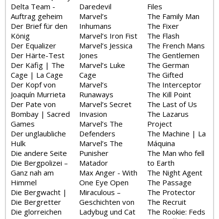
Delta Team -
Daredevil
Files
Auftrag geheim
Marvel’s
The Family Man
Der Brief für den
Inhumans
The Fixer
König
Marvel’s Iron Fist
The Flash
Der Equalizer
Marvel’s Jessica
The French Mans
Der Härte-Test
Jones
The Gentlemen
Der Käfig | The
Marvel’s Luke
The German
Cage | La Cage
Cage
The Gifted
Der Kopf von
Marvel’s
The Interceptor
Joaquín Murrieta
Runaways
The Kill Point
Der Pate von
Marvel’s Secret
The Last of Us
Bombay | Sacred
Invasion
The Lazarus
Games
Marvel’s The
Project
Der unglaubliche
Defenders
The Machine | La
Hulk
Marvel’s The
Máquina
Die andere Seite
Punisher
The Man who fell
Die Bergpolizei –
Matador
to Earth
Ganz nah am
Max Anger - With
The Night Agent
Himmel
One Eye Open
The Passage
Die Bergwacht |
Miraculous –
The Protector
Die Bergretter
Geschichten von
The Recruit
Die glorreichen
Ladybug und Cat
The Rookie: Feds