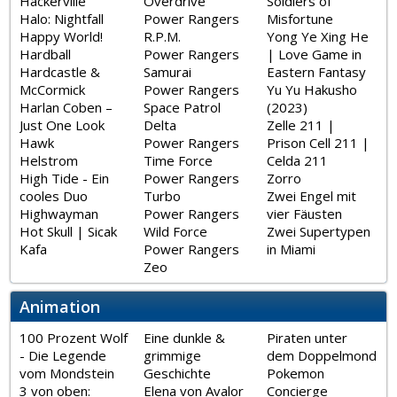
Hackerville
Overdrive
Soldiers of
Halo: Nightfall
Power Rangers
Misfortune
Happy World!
R.P.M.
Yong Ye Xing He
Hardball
Power Rangers
| Love Game in
Hardcastle &
Samurai
Eastern Fantasy
McCormick
Power Rangers
Yu Yu Hakusho
Harlan Coben –
Space Patrol
(2023)
Just One Look
Delta
Zelle 211 |
Hawk
Power Rangers
Prison Cell 211 |
Helstrom
Time Force
Celda 211
High Tide - Ein
Power Rangers
Zorro
cooles Duo
Turbo
Zwei Engel mit
Highwayman
Power Rangers
vier Fäusten
Hot Skull | Sicak
Wild Force
Zwei Supertypen
Kafa
Power Rangers
in Miami
Zeo
Animation
100 Prozent Wolf
Eine dunkle &
Piraten unter
- Die Legende
grimmige
dem Doppelmond
vom Mondstein
Geschichte
Pokemon
3 von oben:
Elena von Avalor
Concierge