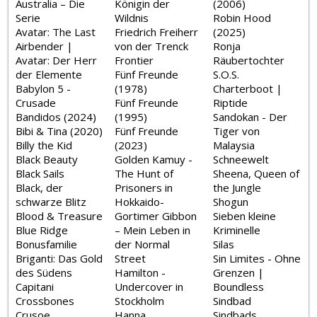
Australia – Die
Königin der
(2006)
Serie
Wildnis
Robin Hood
Avatar: The Last
Friedrich Freiherr
(2025)
Airbender |
von der Trenck
Ronja
Avatar: Der Herr
Frontier
Räubertochter
der Elemente
Fünf Freunde
S.O.S.
Babylon 5 -
(1978)
Charterboot |
Crusade
Fünf Freunde
Riptide
Bandidos (2024)
(1995)
Sandokan - Der
Bibi & Tina (2020)
Fünf Freunde
Tiger von
Billy the Kid
(2023)
Malaysia
Black Beauty
Golden Kamuy -
Schneewelt
Black Sails
The Hunt of
Sheena, Queen of
Black, der
Prisoners in
the Jungle
schwarze Blitz
Hokkaido-
Shogun
Blood & Treasure
Gortimer Gibbon
Sieben kleine
Blue Ridge
– Mein Leben in
Kriminelle
Bonusfamilie
der Normal
Silas
Briganti: Das Gold
Street
Sin Limites - Ohne
des Südens
Hamilton -
Grenzen |
Capitani
Undercover in
Boundless
Crossbones
Stockholm
Sindbad
Crusoe
Hanna
Sindbads