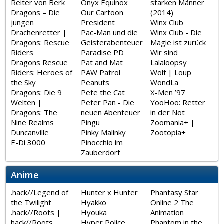
Reiter von Berk
Onyx Equinox
starken Männer
Dragons – Die
Our Cartoon
(2014)
jungen
President
Winx Club
Drachenretter |
Pac-Man und die
Winx Club - Die
Dragons: Rescue
Geisterabenteuer
Magie ist zurück
Riders
Paradise PD
Wir sind
Dragons Rescue
Pat and Mat
Lalaloopsy
Riders: Heroes of
PAW Patrol
Wolf | Loup
the Sky
Peanuts
WondLa
Dragons: Die 9
Pete the Cat
X-Men ’97
Welten |
Peter Pan - Die
YooHoo: Retter
Dragons: The
neuen Abenteuer
in der Not
Nine Realms
Pingu
Zoomania+ |
Duncanville
Pinky Malinky
Zootopia+
E-Di 3000
Pinocchio im
Zauberdorf
Anime
.hack//Legend of
Hunter x Hunter
Phantasy Star
the Twilight
Hyakko
Online 2 The
.hack//Roots |
Hyouka
Animation
hack//Roots
Hyper Police
Phantom in the