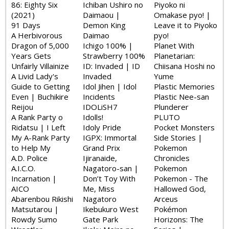
86: Eighty Six
Ichiban Ushiro no
Piyoko ni
(2021)
Daimaou |
Omakase pyo! |
91 Days
Demon King
Leave it to Piyoko
A Herbivorous
Daimao
pyo!
Dragon of 5,000
Ichigo 100% |
Planet With
Years Gets
Strawberry 100%
Planetarian:
Unfairly Villainize
ID: Invaded | ID
Chiisana Hoshi no
A Livid Lady's
Invaded
Yume
Guide to Getting
Idol Jihen | Idol
Plastic Memories
Even | Buchikire
Incidents
Plastic Nee-san
Reijou
IDOLiSH7
Plunderer
A Rank Party o
Idolls!
PLUTO
Ridatsu | I Left
Idoly Pride
Pocket Monsters
My A-Rank Party
IGPX: Immortal
Side Stories |
to Help My
Grand Prix
Pokemon
A.D. Police
Ijiranaide,
Chronicles
A.I.C.O.
Nagatoro-san |
Pokemon
Incarnation |
Don’t Toy With
Pokemon - The
AICO
Me, Miss
Hallowed God,
Abarenbou Rikishi
Nagatoro
Arceus
Matsutarou |
Ikebukuro West
Pokémon
Rowdy Sumo
Gate Park
Horizons: The