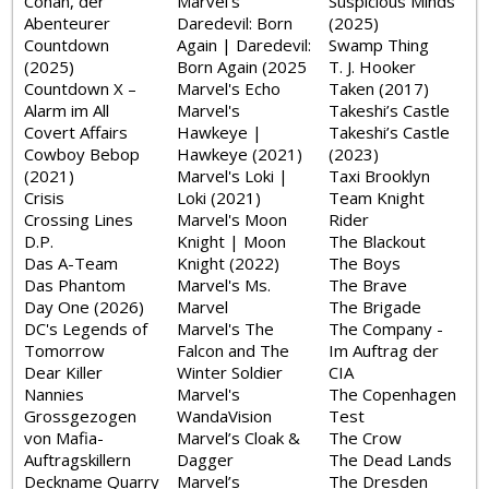
Conan, der
Marvel's
Suspicious Minds
Abenteurer
Daredevil: Born
(2025)
Countdown
Again | Daredevil:
Swamp Thing
(2025)
Born Again (2025
T. J. Hooker
Countdown X –
Marvel's Echo
Taken (2017)
Alarm im All
Marvel's
Takeshi’s Castle
Covert Affairs
Hawkeye |
Takeshi’s Castle
Cowboy Bebop
Hawkeye (2021)
(2023)
(2021)
Marvel's Loki |
Taxi Brooklyn
Crisis
Loki (2021)
Team Knight
Crossing Lines
Marvel's Moon
Rider
D.P.
Knight | Moon
The Blackout
Das A-Team
Knight (2022)
The Boys
Das Phantom
Marvel's Ms.
The Brave
Day One (2026)
Marvel
The Brigade
DC's Legends of
Marvel's The
The Company -
Tomorrow
Falcon and The
Im Auftrag der
Dear Killer
Winter Soldier
CIA
Nannies
Marvel's
The Copenhagen
Grossgezogen
WandaVision
Test
von Mafia-
Marvel’s Cloak &
The Crow
Auftragskillern
Dagger
The Dead Lands
Deckname Quarry
Marvel’s
The Dresden