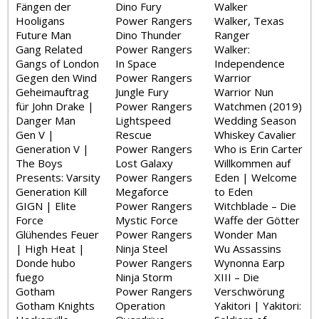
Fängen der
Dino Fury
Walker
Hooligans
Power Rangers
Walker, Texas
Future Man
Dino Thunder
Ranger
Gang Related
Power Rangers
Walker:
Gangs of London
In Space
Independence
Gegen den Wind
Power Rangers
Warrior
Geheimauftrag
Jungle Fury
Warrior Nun
für John Drake |
Power Rangers
Watchmen (2019)
Danger Man
Lightspeed
Wedding Season
Gen V |
Rescue
Whiskey Cavalier
Generation V |
Power Rangers
Who is Erin Carter
The Boys
Lost Galaxy
Willkommen auf
Presents: Varsity
Power Rangers
Eden | Welcome
Generation Kill
Megaforce
to Eden
GIGN | Elite
Power Rangers
Witchblade – Die
Force
Mystic Force
Waffe der Götter
Glühendes Feuer
Power Rangers
Wonder Man
| High Heat |
Ninja Steel
Wu Assassins
Donde hubo
Power Rangers
Wynonna Earp
fuego
Ninja Storm
XIII – Die
Gotham
Power Rangers
Verschwörung
Gotham Knights
Operation
Yakitori | Yakitori: