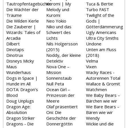
Tautropfentagebücher
Kuromi | My
Tuca & Bertie
Die Wächter der
Melody und
Turbo FAST
Träume
Kuromi
Twilight of the
Die Wilden Kerle
Neo Yokio
Gods |
Die Zauberer |
Niko und das
Götterdämmerung
Wizards: Tales of
Schwert des
Ugly Americans
Arcadia
Lichts
Ultra City Smiths
Dilbert
Nils Holgersson
Undone
Dinotaps
(2015)
Unten am Fluss
Dinotrux
Noddy, der kleine
(2018)
Disneys Micky
Detektiv
Velma
Maus
Nova One –
Vixen
Wunderhaus
Mission
Wacky Races -
Dogs in Space |
Sonnenstaub
Autorennen Total
Hunde im All
Null Peta
Wallace & Gromit
DOTA: Dragon’s
Ocean Girl –
Watchmen
Blood
Prinzessin der
We Baby Bears –
Doug Unplugs
Meere
Bärchen wie wir
Dragon Age:
Olaf präsentiert
We Bare Bears –
Absolution
Oni: Die
Bären wie wir
Dragon Striker
Geschichte der
Wendy
Dragons - Die
Donnergöttin
Wickie und die