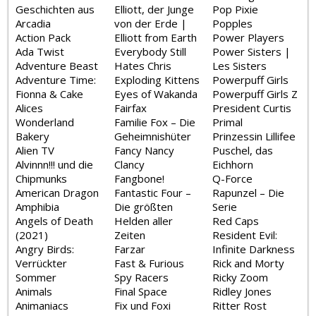
Geschichten aus
Elliott, der Junge
Pop Pixie
Arcadia
von der Erde |
Popples
Action Pack
Elliott from Earth
Power Players
Ada Twist
Everybody Still
Power Sisters |
Adventure Beast
Hates Chris
Les Sisters
Adventure Time:
Exploding Kittens
Powerpuff Girls
Fionna & Cake
Eyes of Wakanda
Powerpuff Girls Z
Alices
Fairfax
President Curtis
Wonderland
Familie Fox – Die
Primal
Bakery
Geheimnishüter
Prinzessin Lillifee
Alien TV
Fancy Nancy
Puschel, das
Alvinnn!!! und die
Clancy
Eichhorn
Chipmunks
Fangbone!
Q-Force
American Dragon
Fantastic Four –
Rapunzel – Die
Amphibia
Die größten
Serie
Angels of Death
Helden aller
Red Caps
(2021)
Zeiten
Resident Evil:
Angry Birds:
Farzar
Infinite Darkness
Verrückter
Fast & Furious
Rick and Morty
Sommer
Spy Racers
Ricky Zoom
Animals
Final Space
Ridley Jones
Animaniacs
Fix und Foxi
Ritter Rost