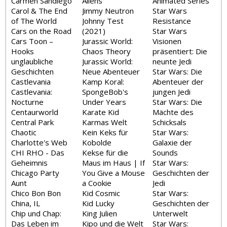
Carmen Sandiego
Aliens
Animated Series
Carol & The End
Jimmy Neutron
Star Wars
of The World
Johnny Test
Resistance
Cars on the Road
(2021)
Star Wars
Cars Toon –
Jurassic World:
Visionen
Hooks
Chaos Theory
präsentiert: Die
unglaubliche
Jurassic World:
neunte Jedi
Geschichten
Neue Abenteuer
Star Wars: Die
Castlevania
Kamp Koral:
Abenteuer der
Castlevania:
SpongeBob's
jungen Jedi
Nocturne
Under Years
Star Wars: Die
Centaurworld
Karate Kid
Mächte des
Central Park
Karmas Welt
Schicksals
Chaotic
Kein Keks für
Star Wars:
Charlotte's Web
Kobolde
Galaxie der
CHI RHO - Das
Kekse für die
Sounds
Geheimnis
Maus im Haus | If
Star Wars:
Chicago Party
You Give a Mouse
Geschichten der
Aunt
a Cookie
Jedi
Chico Bon Bon
Kid Cosmic
Star Wars:
China, IL
Kid Lucky
Geschichten der
Chip und Chap:
King Julien
Unterwelt
Das Leben im
Kipo und die Welt
Star Wars: