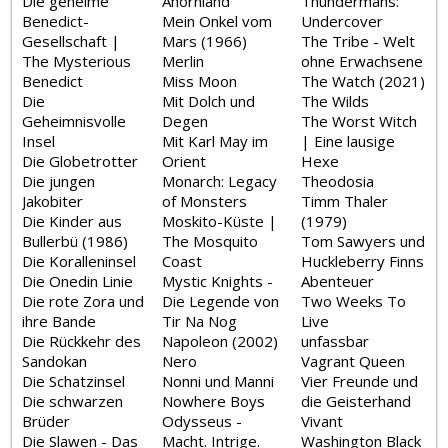
Die geheime
Ahornland
Thundermans:
Benedict-
Mein Onkel vom
Undercover
Gesellschaft |
Mars (1966)
The Tribe - Welt
The Mysterious
Merlin
ohne Erwachsene
Benedict
Miss Moon
The Watch (2021)
Die
Mit Dolch und
The Wilds
Geheimnisvolle
Degen
The Worst Witch
Insel
Mit Karl May im
| Eine lausige
Die Globetrotter
Orient
Hexe
Die jungen
Monarch: Legacy
Theodosia
Jakobiter
of Monsters
Timm Thaler
Die Kinder aus
Moskito-Küste |
(1979)
Bullerbü (1986)
The Mosquito
Tom Sawyers und
Die Koralleninsel
Coast
Huckleberry Finns
Die Onedin Linie
Mystic Knights -
Abenteuer
Die rote Zora und
Die Legende von
Two Weeks To
ihre Bande
Tir Na Nog
Live
Die Rückkehr des
Napoleon (2002)
unfassbar
Sandokan
Nero
Vagrant Queen
Die Schatzinsel
Nonni und Manni
Vier Freunde und
Die schwarzen
Nowhere Boys
die Geisterhand
Brüder
Odysseus -
Vivant
Die Slawen - Das
Macht. Intrige.
Washington Black