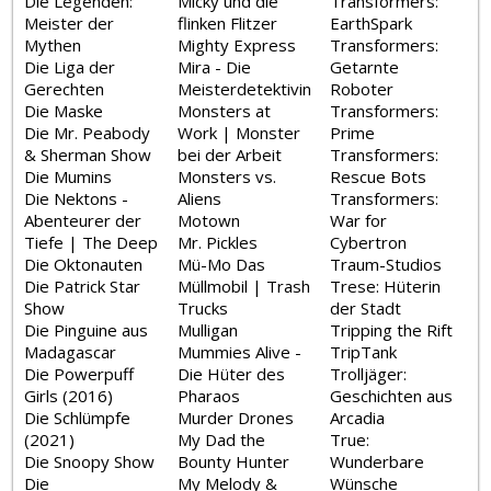
Die Legenden:
Micky und die
Transformers:
Meister der
flinken Flitzer
EarthSpark
Mythen
Mighty Express
Transformers:
Die Liga der
Mira - Die
Getarnte
Gerechten
Meisterdetektivin
Roboter
Die Maske
Monsters at
Transformers:
Die Mr. Peabody
Work | Monster
Prime
& Sherman Show
bei der Arbeit
Transformers:
Die Mumins
Monsters vs.
Rescue Bots
Die Nektons -
Aliens
Transformers:
Abenteurer der
Motown
War for
Tiefe | The Deep
Mr. Pickles
Cybertron
Die Oktonauten
Mü-Mo Das
Traum-Studios
Die Patrick Star
Müllmobil | Trash
Trese: Hüterin
Show
Trucks
der Stadt
Die Pinguine aus
Mulligan
Tripping the Rift
Madagascar
Mummies Alive -
TripTank
Die Powerpuff
Die Hüter des
Trolljäger:
Girls (2016)
Pharaos
Geschichten aus
Die Schlümpfe
Murder Drones
Arcadia
(2021)
My Dad the
True:
Die Snoopy Show
Bounty Hunter
Wunderbare
Die
My Melody &
Wünsche