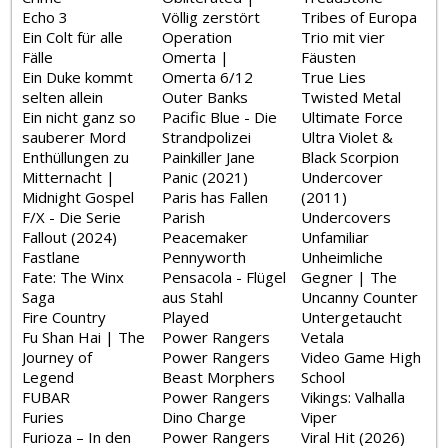
Echo 3
Völlig zerstört
Tribes of Europa
Ein Colt für alle
Operation
Trio mit vier
Fälle
Omerta |
Fäusten
Ein Duke kommt
Omerta 6/12
True Lies
selten allein
Outer Banks
Twisted Metal
Ein nicht ganz so
Pacific Blue - Die
Ultimate Force
sauberer Mord
Strandpolizei
Ultra Violet &
Enthüllungen zu
Painkiller Jane
Black Scorpion
Mitternacht |
Panic (2021)
Undercover
Midnight Gospel
Paris has Fallen
(2011)
F/X - Die Serie
Parish
Undercovers
Fallout (2024)
Peacemaker
Unfamiliar
Fastlane
Pennyworth
Unheimliche
Fate: The Winx
Pensacola - Flügel
Gegner | The
Saga
aus Stahl
Uncanny Counter
Fire Country
Played
Untergetaucht
Fu Shan Hai | The
Power Rangers
Vetala
Journey of
Power Rangers
Video Game High
Legend
Beast Morphers
School
FUBAR
Power Rangers
Vikings: Valhalla
Furies
Dino Charge
Viper
Furioza – In den
Power Rangers
Viral Hit (2026)