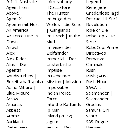
9-1-1: Nashville
I Am Nobody
Legend
Agent from
Il Cacciatore –
Renegade -
Above
The Hunter
Gnadenlose Jagd
Agent X
Im Auge des
Rescue: HI-Surf
Agentin mit Herz
Wolfes – die Serie
Revolution
Air America
| Ganglands
Ride or Die
Air Force One Is
Im Dreck | In the
RoboCop - Die
Down
Mud
Serie
Airwolf
Im Visier der
RoboCop: Prime
Alex
Zielfahnder
Directives
Alex Rider
Immortal – Der
Romanzo
Alias – Die
Unsterbliche
Criminale
Agentin
Impulse
Rush
Antidisturbios |
In Geheimer
Rush (AUS)
Bereitschaftspolizei
Mission | Mission:
Rush Hour
Ao no Miburo |
Impossible
S.W.A.T.
Blue Miburo
Indian Police
Salamander |
Arrow
Force
Salamander
Aruanas
Into the Badlands
Gradius
Asbest
Ip Man
Samurai Girl
Atomic
Island (2022)
Santo
Auckland
Jaguar
SAS: Rogue
Detectives –
Jericho – Der
Heroes