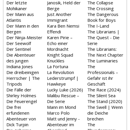
Der letzte
Janosik, Held der
The Collapse
Mohikaner
Berge
The Crossing
Der Mann aus
Just Another
The Dangerous
Atlantis
Immigrant
Book for Boys
Der Mann in den
Kara Ben Nemsi
The I-Land
Bergen
Effendi
The Librarians |
Der Ninja-Meister
Karen Pirie –
The Quest - Die
Der Seewolf
Echo einer
Serie
Der Sentinel
Mordnacht
The Librarians:
Die Abenteuer
Knight Squad
The Next Chapter
des jungen
Knuckles
The Luminaries
Indiana Jones
La Fortuna
The
Die dreibeinigen
La Revolution
Professionals –
Herrscher | The
Lederstrumpf |
Gefahr ist ihr
Tripods
Hawkeye
Geschäft
Die Fälle der
Lucky Luke (2026)
The Race (2024)
Shirley Holmes
Malibu Rescue –
The Silent Sea
Die Feuerengel
Die Serie
The Stand (2020)
Die frei
Mann im Mond
The Swell | Wenn
erfundenen
Marco Polo
die Deiche
Abenteuer von
Matt und Jenny -
brechen
Dick Turpin
Abenteuer im
The