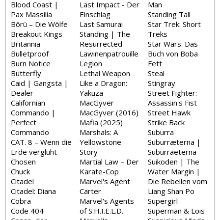
Blood Coast |
Last Impact - Der
Man
Pax Massilia
Einschlag
Standing Tall
Börü – Die Wölfe
Last Samurai
Star Trek: Short
Breakout Kings
Standing | The
Treks
Britannia
Resurrected
Star Wars: Das
Bulletproof
Lawinenpatrouille
Buch von Boba
Burn Notice
Legion
Fett
Butterfly
Lethal Weapon
Steal
Caid | Gangsta |
Like a Dragon:
Stingray
Dealer
Yakuza
Street Fighter:
Californian
MacGyver
Assassin's Fist
Commando |
MacGyver (2016)
Street Hawk
Perfect
Mafia (2025)
Strike Back
Commando
Marshals: A
Suburra
CAT. 8 – Wenn die
Yellowstone
Suburræterna |
Erde verglüht
Story
Suburraeterna
Chosen
Martial Law – Der
Suikoden | The
Chuck
Karate-Cop
Water Margin |
Citadel
Marvel's Agent
Die Rebellen vom
Citadel: Diana
Carter
Liang Shan Po
Cobra
Marvel's Agents
Supergirl
Code 404
of S.H.I.E.L.D.
Superman & Lois