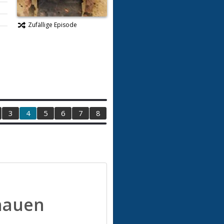
Zufällige Episode
3
4
5
6
7
8
hauen