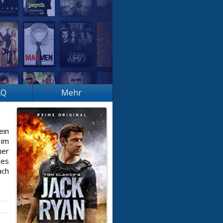
AQ
Mehr
ein
 im
her
ßes
ach