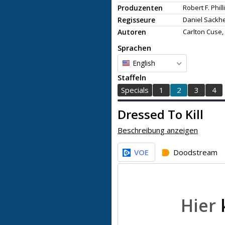
Produzenten
Robert F. Phill
Regisseure
Daniel Sackh
Autoren
Carlton Cuse,
Sprachen
English
Staffeln
Specials
1
2
3
4
Dressed To Kill
Beschreibung anzeigen
VOE
Doodstream
Hier