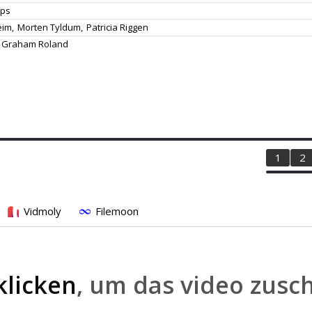
ips
eim,
Morten Tyldum,
Patricia Riggen
Graham Roland
1
2
Vidmoly
Filemoon
klicken
, um das video zusc