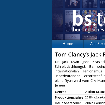
Home
Alle Ser
Tom Clancy’s Jack
Dr. Jack Ryan (John Krasins
Schreibtischhengst. Bei se
internationalen Terrorismu
unbedeutender Terroristenfüh
plant. Ryan wird vom CIA-Mann
Jemen.
Genres
Action
Dram
Produktionsjahre
2018 -
Unbeka
Hauptdarsteller
Abbie Cornish