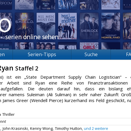
ien
Serien-Tipps
Suche
F
 Ryan
Staffel 2
ki) ist ein „State Department Supply Chain Logistician“ – 
iner Arbeit sind Ryan eine Reihe von Finanztransaktionen
s aufgefallen. Die deuten darauf hin, dass ein bislang e
rer namens Suleiman (Ali Suliman) in sehr naher Zukunft Gro
 James Greer (Wendell Pierce) kurzerhand ins Feld geschickt, n
a
Thriller
nnt
,
John Krasinski,
Kenny Wong,
Timothy Hutton,
und 2 weitere