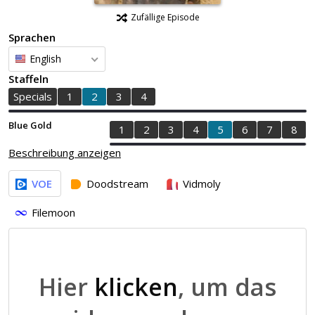
Zufällige Episode
Sprachen
English
Staffeln
Specials
1
2
3
4
Blue Gold
1
2
3
4
5
6
7
8
Beschreibung anzeigen
VOE
Doodstream
Vidmoly
Filemoon
Hier
klicken
, um das