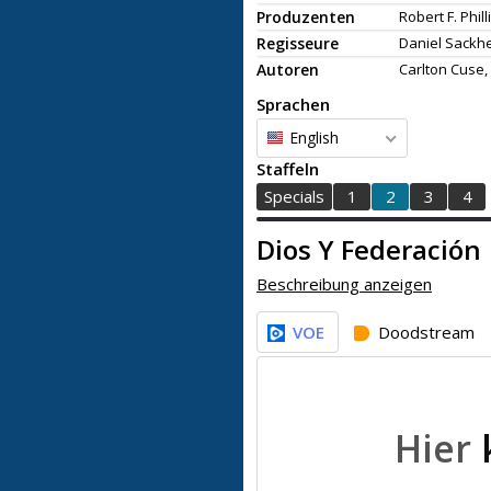
Produzenten
Robert F. Phill
Regisseure
Daniel Sackh
Autoren
Carlton Cuse,
Sprachen
English
Staffeln
Specials
1
2
3
4
Dios Y Federación
Beschreibung anzeigen
VOE
Doodstream
Hier