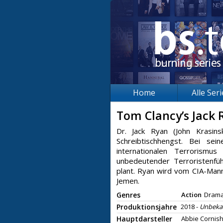
Home
Alle Ser
Tom Clancy’s Jack
Dr. Jack Ryan (John Krasins
Schreibtischhengst. Bei se
internationalen Terrorismu
unbedeutender Terroristenfüh
plant. Ryan wird vom CIA-Mann
Jemen.
Genres
Action
Dram
Produktionsjahre
2018 -
Unbeka
Hauptdarsteller
Abbie Cornish