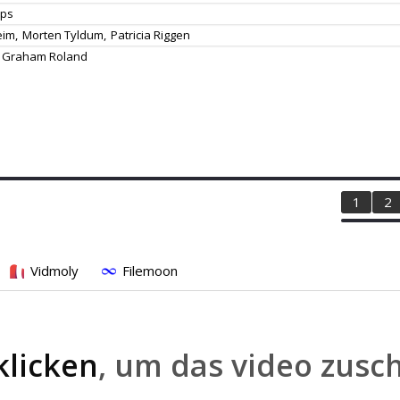
ips
eim,
Morten Tyldum,
Patricia Riggen
Graham Roland
1
2
Vidmoly
Filemoon
klicken
, um das video zusc