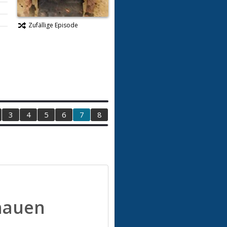
Zufällige Episode
3
4
5
6
7
8
hauen