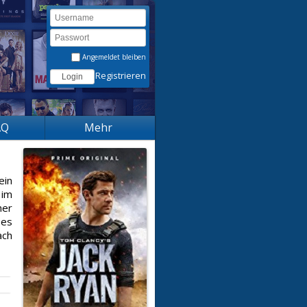
Angemeldet bleiben
Registrieren
AQ
Mehr
ein
 im
her
ßes
ach