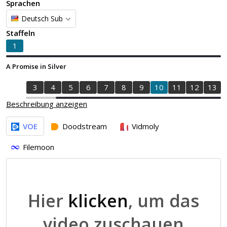
Sprachen
Deutsch Sub
Staffeln
1
A Promise in Silver
1
2
3
4
5
6
7
8
9
10
11
12
13
Beschreibung anzeigen
VOE
Doodstream
Vidmoly
Filemoon
Hier
klicken
, um das
video zuschauen