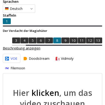
Sprachen
Deutsch
Staffeln
1
Der Verdacht der Magiehüter
1
2
3
4
5
6
7
8
9
10
11
12
13
Beschreibung anzeigen
VOE
Doodstream
Vidmoly
Filemoon
Hier
klicken
, um das
video zuschauen