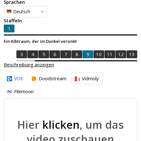
Sprachen
Deutsch
Staffeln
1
Ein Albtraum, der im Dunkel versinkt
1
2
3
4
5
6
7
8
9
10
11
12
13
Beschreibung anzeigen
VOE
Doodstream
Vidmoly
Filemoon
Hier
klicken
, um das
video zuschauen