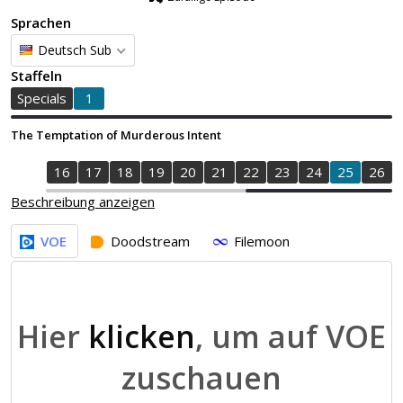
Sprachen
Deutsch Sub
Staffeln
Specials
1
The Temptation of Murderous Intent
4
15
16
17
18
19
20
21
22
23
24
25
26
Beschreibung anzeigen
VOE
Doodstream
Filemoon
Hier
klicken
, um auf VOE
zuschauen