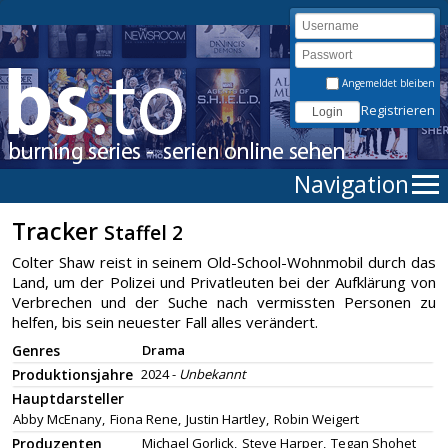
Angemeldet bleiben
Registrieren
Navigation
Tracker
Staffel 2
Colter Shaw reist in seinem Old-School-Wohnmobil durch das
Land, um der Polizei und Privatleuten bei der Aufklärung von
Verbrechen und der Suche nach vermissten Personen zu
helfen, bis sein neuester Fall alles verändert.
Genres
Drama
Produktionsjahre
2024 -
Unbekannt
Hauptdarsteller
Abby McEnany,
Fiona Rene,
Justin Hartley,
Robin Weigert
Produzenten
Michael Gorlick,
Steve Harper,
Tegan Shohet