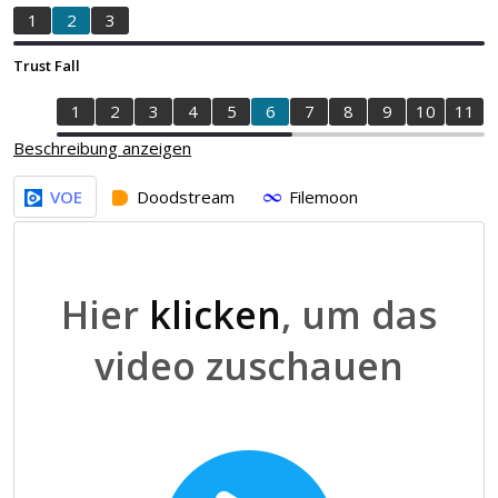
1
2
3
Trust Fall
1
2
3
4
5
6
7
8
9
10
11
Beschreibung anzeigen
VOE
Doodstream
Filemoon
Hier
klicken
, um das
video zuschauen