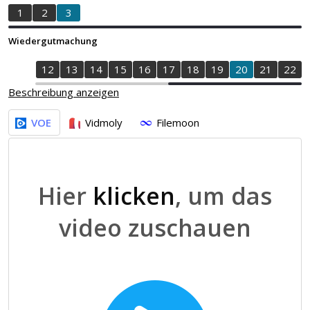
1
2
3
Wiedergutmachung
0
11
12
13
14
15
16
17
18
19
20
21
22
Beschreibung anzeigen
VOE
Vidmoly
Filemoon
Hier
klicken
, um das
video zuschauen