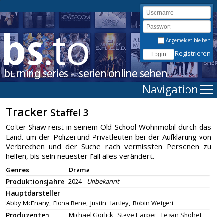
Angemeldet bleiben
Registrieren
Navigation
Tracker
Staffel 3
Colter Shaw reist in seinem Old-School-Wohnmobil durch das
Land, um der Polizei und Privatleuten bei der Aufklärung von
Verbrechen und der Suche nach vermissten Personen zu
helfen, bis sein neuester Fall alles verändert.
Genres
Drama
Produktionsjahre
2024 -
Unbekannt
Hauptdarsteller
Abby McEnany,
Fiona Rene,
Justin Hartley,
Robin Weigert
Produzenten
Michael Gorlick,
Steve Harper,
Tegan Shohet