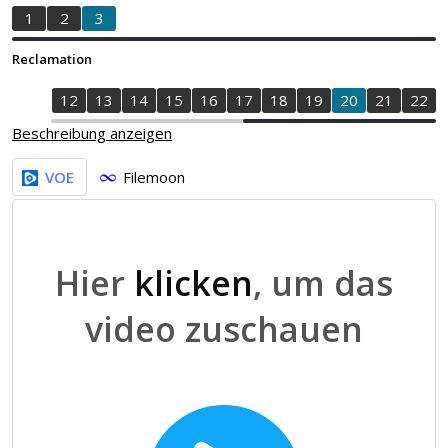
1
2
3
Reclamation
0
11
12
13
14
15
16
17
18
19
20
21
22
Beschreibung anzeigen
VOE
Filemoon
Hier
klicken
, um das
video zuschauen