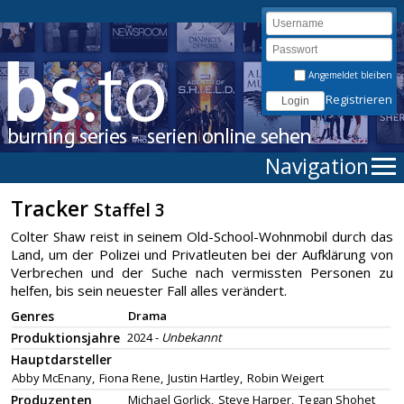
Angemeldet bleiben
Registrieren
Navigation
Tracker
Staffel 3
Colter Shaw reist in seinem Old-School-Wohnmobil durch das
Land, um der Polizei und Privatleuten bei der Aufklärung von
Verbrechen und der Suche nach vermissten Personen zu
helfen, bis sein neuester Fall alles verändert.
Genres
Drama
Produktionsjahre
2024 -
Unbekannt
Hauptdarsteller
Abby McEnany,
Fiona Rene,
Justin Hartley,
Robin Weigert
Produzenten
Michael Gorlick,
Steve Harper,
Tegan Shohet