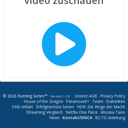
video zuschauen
© 2026 Burning Series™
Unsere AGB
Privacy Policy
Version 1.1.8
House of the Dragon
Paramount+
Team
Statistiken
DNS erklärt
Erfolgreichste Serien
HDR: Die Ringe der Macht
Streaming Vergleich
Netflix One Piece
Ahsoka Tano
News
Kontakt/DMCA
BS.TO Anleitung