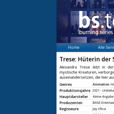
Home
Alle Ser
Trese: Hüterin der
Alexandra Trese lebt in der 
mystische Kreaturen, verborge
auseinandersetzen, die hier au
Genres
Animation
H
Produktionsjahre
2021 -
Unbeka
Hauptdarsteller
Keine Angabe
Produzenten
BASE Enterta
Regisseure
Jay Oliva