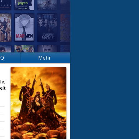
AQ
Mehr
che
elt