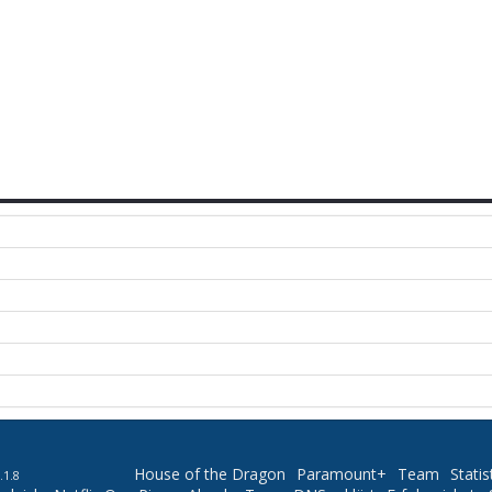
House of the Dragon
Paramount+
Team
Statis
.1.8