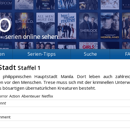
ien
Serien-Tipps
Suche
F
 Stadt
Staffel 1
philippinischen Hauptstadt Manila. Dort leben auch zahlrei
n vor den Menschen. Trese muss sich mit der kriminellen Unterw
s bösartigen übernatürlichen Kreaturen besteht.
orror
Action
Abenteuer
Netflix
nnt
inment