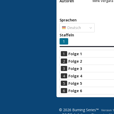
Autoren
Mihk Vergara
Sprachen
Deutsch
Staffeln
1
1
Folge 1
2
Folge 2
3
Folge 3
4
Folge 4
5
Folge 5
6
Folge 6
© 2026 Burning Series™
Version 1