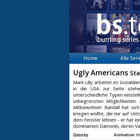
Home
Alle Ser
Ugly Americans
Sta
Mark Lilly arbeitet im Soziald
in die USA zur Seite stehe
unterschiedliche Typen einstell
unbegrenzten Möglichkeiten. 
Mitbewohner Randall hat sic
kriegen wollte, die nur auf Unt
dem Fenster lehnen - er hat ei
dominanten Dämonin, deren Vat
Genres
Animation
H