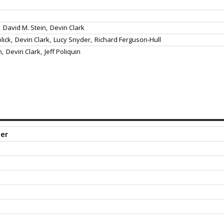
,
David M. Stein,
Devin Clark
ick,
Devin Clark,
Lucy Snyder,
Richard Ferguson-Hull
n,
Devin Clark,
Jeff Poliquin
er