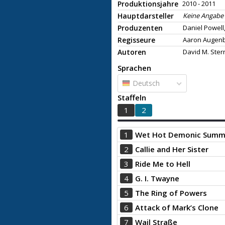
Produktionsjahre
2010 - 2011
Hauptdarsteller
Keine Angabe
Produzenten
Daniel Powell
Regisseure
Aaron Augenbl
Autoren
David M. Ster
Sprachen
Deutsch
Staffeln
1
2
1
Wet Hot Demonic Summ
2
Callie and Her Sister
3
Ride Me to Hell
4
G. I. Twayne
5
The Ring of Powers
6
Attack of Mark’s Clone
7
Wail Straße