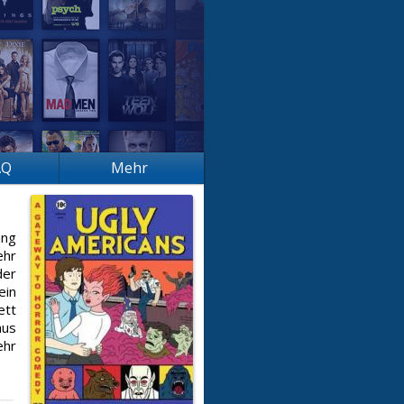
AQ
Mehr
ung
ehr
der
ein
ett
aus
ehr