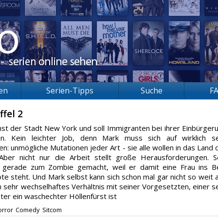
ien
Serien-Tipps
Suche
F
ffel 2
ienst der Stadt New York und soll Immigranten bei ihrer Einbürger
n. Kein leichter Job, denn Mark muss sich auf wirklich s
en: unmögliche Mutationen jeder Art - sie alle wollen in das Land 
Aber nicht nur die Arbeit stellt große Herausforderungen. S
h gerade zum Zombie gemacht, weil er damit eine Frau ins B
ote steht. Und Mark selbst kann sich schon mal gar nicht so weit 
n sehr wechselhaftes Verhältnis mit seiner Vorgesetzten, einer s
er ein waschechter Höllenfürst ist
orror
Comedy
Sitcom