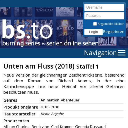
Angemeldet bleiben
Registrieren
Navigation
Unten am Fluss (2018)
Staffel 1
Neue Version der gleichnamigen Zeichentrickserie, basierend
auf dem Roman von Richard Adams, in der eine
Kaninchensippe ihre neue Heimat vor allerlei Gefahren
beschützen muss.
Genres
Animation
Abenteuer
Produktionsjahre
2018 - 2018
Hauptdarsteller
Keine Angabe
Produzenten
Allison Charles,
Ben Irving,
Cecil Kramer,
Georgia Dussaud