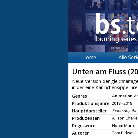
Home
Alle Ser
Unten am Fluss (2
Neue Version der gleichnamig
in der eine Kaninchensippe ihr
Genres
Animation
A
Produktionsjahre
2018 - 2018
Hauptdarsteller
Keine Angabe
Produzenten
Allison Charle
Regisseure
Noam Murro
Autoren
Tom Bidwell