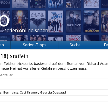
ien
Serien-Tipps
Suche
F
018)
Staffel 1
en Zeichentrickserie, basierend auf dem Roman von Richard Ada
e neue Heimat vor allerlei Gefahren beschützen muss.
benteuer
s,
Ben Irving,
Cecil Kramer,
Georgia Dussaud