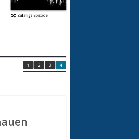
Zufällige Episode
1
2
3
4
hauen