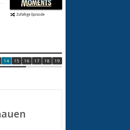
Zufällige Episode
14
15
16
17
18
19
20
21
22
23
24
25
2
hauen