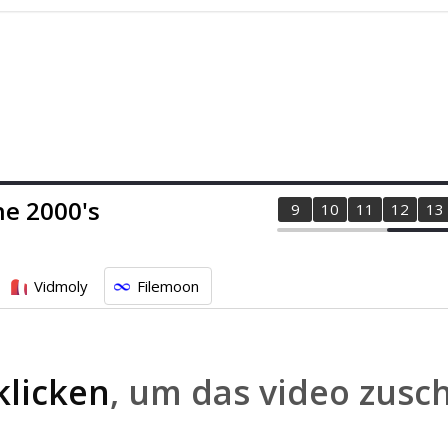
he 2000's
1
2
3
4
5
6
7
8
9
10
11
12
13
Vidmoly
Filemoon
klicken
, um das video zusc