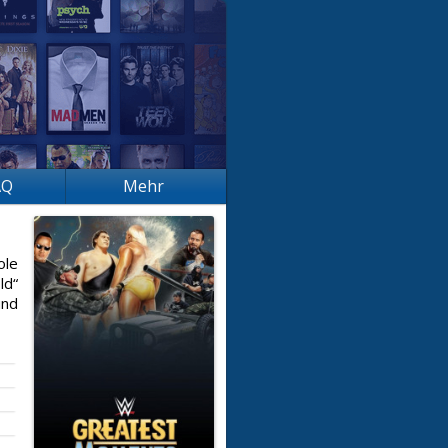
AQ
Mehr
ole
ld“
und