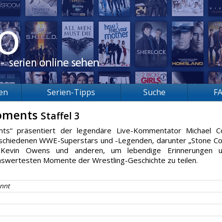
ien
Serien-Tipps
Suche
F
Moments
Staffel 3
s“ präsentiert der legendäre Live-Kommentator Michael C
rschiedenen WWE-Superstars und -Legenden, darunter „Stone Co
 Kevin Owens und anderen, um lebendige Erinnerungen 
nswertesten Momente der Wrestling-Geschichte zu teilen.
nnt