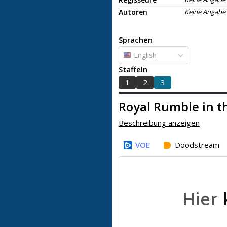
Autoren
Keine Angabe
Sprachen
English
Staffeln
1
2
3
Royal Rumble in t
Beschreibung anzeigen
VOE
Doodstream
Hier