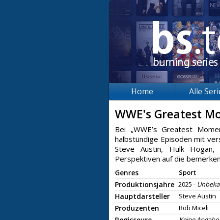
Home
Alle Ser
WWE's Greatest 
Bei „WWE’s Greatest Moment
halbstündige Episoden mit ve
Steve Austin, Hulk Hogan,
Perspektiven auf die bemerke
Genres
Sport
Produktionsjahre
2025 -
Unbeka
Hauptdarsteller
Steve Austin
Produzenten
Rob Miceli
Regisseure
Keine Angabe