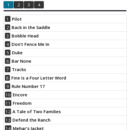
1
2
3
4
1
Pilot
2
Back in the Saddle
3
Bobble Head
4
Don’t Fence Me In
5
Duke
6
Bar None
7
Tracks
8
Fine is a Four Letter Word
9
Rule Number 17
10
Encore
11
Freedom
12
A Tale of Two Families
13
Defend the Ranch
14
Mehar's Jacket