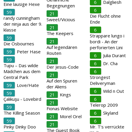
6
Dalgliesh
Eine lausige Hexe
Begegnungen
6
59
21
Die Flucht ohne
randy cunningham
Sweet/Vicious
Ende
der ninja aus der 9.
21
klasse
6
The Keepers
Strappare lungo i
59
21
bordi - An der
Die Osbournes
Auf legendären
perforierten Lini
59
Peter Hase
Routen
6
Julia Durant
59
21
6
Dr. Cha
Tupu – Das wilde
Der Jesus-Code
Mädchen aus dem
6
21
Central Park
Strongest
Auf den Spuren
Deliveryman
59
Love/Hate
der Aliens
6
Wild n Out
59
21
Kings
Çalıkuşu - Lovebird
6
21
Telerop 2009
59
Fionas Website
The Killing Season
6
Skyland
21
Morel Orel
59
6
21
Pinky Dinky Doo
Mr. T’s verrückte
The Guest Book