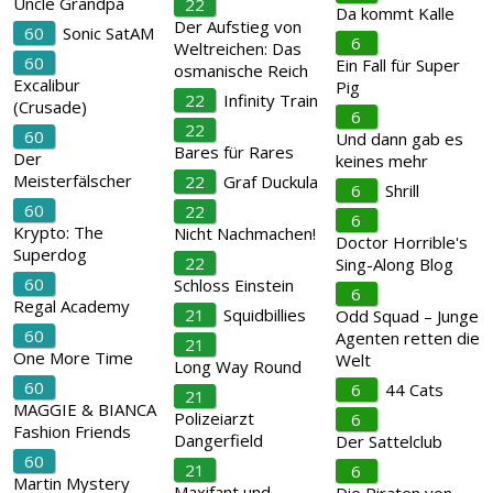
Uncle Grandpa
22
Da kommt Kalle
Der Aufstieg von
60
Sonic SatAM
6
Weltreichen: Das
60
Ein Fall für Super
osmanische Reich
Excalibur
Pig
22
Infinity Train
(Crusade)
6
22
60
Und dann gab es
Bares für Rares
Der
keines mehr
Meisterfälscher
22
Graf Duckula
6
Shrill
60
22
6
Krypto: The
Nicht Nachmachen!
Doctor Horrible's
Superdog
22
Sing-Along Blog
60
Schloss Einstein
6
Regal Academy
21
Squidbillies
Odd Squad – Junge
60
Agenten retten die
21
One More Time
Welt
Long Way Round
60
6
44 Cats
21
MAGGIE & BIANCA
Polizeiarzt
6
Fashion Friends
Dangerfield
Der Sattelclub
60
21
6
Martin Mystery
Maxifant und