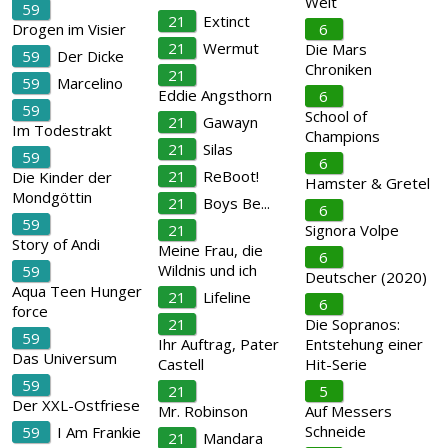
Welt
59
21
Extinct
Drogen im Visier
6
21
Wermut
Die Mars
59
Der Dicke
Chroniken
21
59
Marcelino
Eddie Angsthorn
6
59
School of
21
Gawayn
Im Todestrakt
Champions
21
Silas
59
6
21
ReBoot!
Die Kinder der
Hamster & Gretel
Mondgöttin
21
Boys Be...
6
59
21
Signora Volpe
Story of Andi
Meine Frau, die
6
Wildnis und ich
59
Deutscher (2020)
Aqua Teen Hunger
21
Lifeline
6
force
21
Die Sopranos:
59
Ihr Auftrag, Pater
Entstehung einer
Das Universum
Castell
Hit-Serie
59
21
5
Der XXL-Ostfriese
Mr. Robinson
Auf Messers
Schneide
59
I Am Frankie
21
Mandara