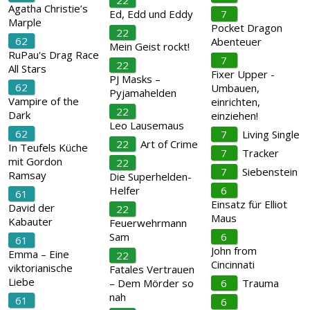
22
Agatha Christie’s
Ed, Edd und Eddy
7
Marple
Pocket Dragon
22
62
Abenteuer
Mein Geist rockt!
RuPau's Drag Race
7
22
All Stars
Fixer Upper -
PJ Masks –
62
Umbauen,
Pyjamahelden
Vampire of the
einrichten,
22
Dark
einziehen!
Leo Lausemaus
62
7
Living Single
22
Art of Crime
In Teufels Küche
7
Tracker
mit Gordon
22
7
Siebenstein
Ramsay
Die Superhelden-
Helfer
6
61
Einsatz für Elliot
David der
22
Maus
Kabauter
Feuerwehrmann
Sam
6
61
John from
Emma – Eine
22
Cincinnati
viktorianische
Fatales Vertrauen
Liebe
– Dem Mörder so
6
Trauma
nah
61
6