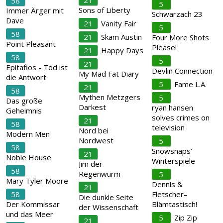
21
58
5
Sons of Liberty
Immer Ärger mit
Schwarzach 23
Dave
21
Vanity Fair
5
58
21
Skam Austin
Four More Shots
Point Pleasant
Please!
21
Happy Days
58
5
21
Epitafios - Tod ist
Devlin Connection
My Mad Fat Diary
die Antwort
5
Fame L.A.
21
58
Mythen Metzgers
5
Das große
Darkest
ryan hansen
Geheimnis
solves crimes on
21
58
television
Nord bei
Modern Men
Nordwest
5
58
Snowsnaps’
21
Noble House
Winterspiele
Jim der
58
Regenwurm
5
Mary Tyler Moore
Dennis &
21
58
Fletscher–
Die dunkle Seite
Der Kommissar
Blämtastisch!
der Wissenschaft
und das Meer
5
Zip Zip
21