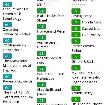
Die Piraten von
60
Minifant
nebenan
Leah Remini: Ein
21
6
Leben nach
Hotel in der Duke
Saving Grace
Scientology
Street
6
Florida Girls
60
21
6
Sacred Lies
Zorro der
Horace and Pete
Schwarze Rächer
6
Five Points
21
60
6
Aus heiterem
72 Stunden im
Immer dieses
Himmel
Geisterhaus
Einhorn
21
60
6
Rescue Special
The Marvelous
Gilbert & Sadie
Ops
Misadventures of
6
21
Flapjack
Mythen – Michael
Water Rats - Die
60
Köhlmeier erzählt
Hafencops
Raven blickt durch
Sagen des klass
21
60
6
Alias Smith and
The First 48 – Am
Atomic Betty
Jones
Tatort mit den US-
6
21
Ermittlern
Die Erde bei Nacht