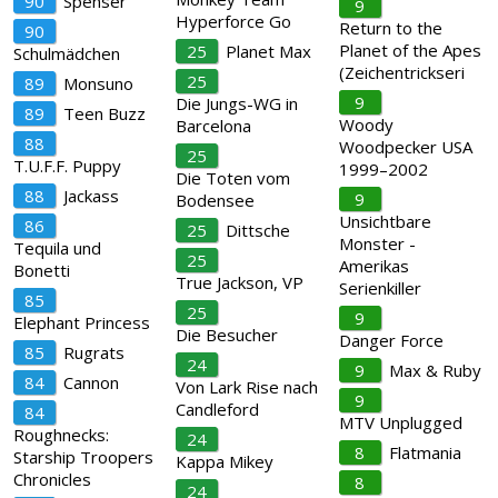
90
Spenser
9
Hyperforce Go
Return to the
90
Planet of the Apes
25
Planet Max
Schulmädchen
(Zeichentrickseri
25
89
Monsuno
9
Die Jungs-WG in
89
Teen Buzz
Woody
Barcelona
88
Woodpecker USA
25
T.U.F.F. Puppy
1999–2002
Die Toten vom
88
Jackass
9
Bodensee
Unsichtbare
86
25
Dittsche
Monster -
Tequila und
25
Amerikas
Bonetti
True Jackson, VP
Serienkiller
85
25
9
Elephant Princess
Die Besucher
Danger Force
85
Rugrats
24
9
Max & Ruby
84
Cannon
Von Lark Rise nach
9
Candleford
84
MTV Unplugged
Roughnecks:
24
8
Flatmania
Starship Troopers
Kappa Mikey
Chronicles
8
24