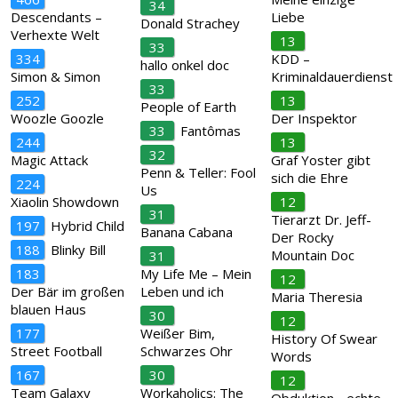
34
Descendants –
Liebe
Donald Strachey
Verhexte Welt
13
33
334
KDD –
hallo onkel doc
Simon & Simon
Kriminaldauerdienst
33
252
13
People of Earth
Woozle Goozle
Der Inspektor
33
Fantômas
244
13
32
Magic Attack
Graf Yoster gibt
Penn & Teller: Fool
sich die Ehre
224
Us
Xiaolin Showdown
12
31
Tierarzt Dr. Jeff-
197
Hybrid Child
Banana Cabana
Der Rocky
188
Blinky Bill
Mountain Doc
31
183
My Life Me – Mein
12
Der Bär im großen
Leben und ich
Maria Theresia
blauen Haus
30
12
177
Weißer Bim,
History Of Swear
Street Football
Schwarzes Ohr
Words
167
30
12
Team Galaxy
Workaholics: The