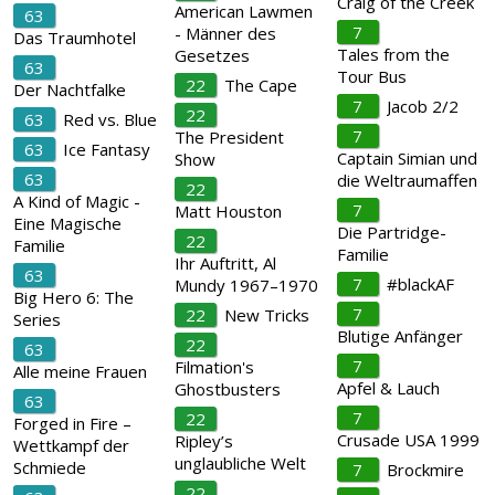
Craig of the Creek
American Lawmen
63
7
- Männer des
Das Traumhotel
Tales from the
Gesetzes
63
Tour Bus
22
The Cape
Der Nachtfalke
7
Jacob 2/2
22
63
Red vs. Blue
7
The President
63
Ice Fantasy
Captain Simian und
Show
63
die Weltraumaffen
22
A Kind of Magic -
7
Matt Houston
Eine Magische
Die Partridge-
22
Familie
Familie
Ihr Auftritt, Al
63
7
#blackAF
Mundy 1967–1970
Big Hero 6: The
7
22
New Tricks
Series
Blutige Anfänger
22
63
7
Filmation's
Alle meine Frauen
Apfel & Lauch
Ghostbusters
63
7
22
Forged in Fire –
Crusade USA 1999
Ripley’s
Wettkampf der
unglaubliche Welt
Schmiede
7
Brockmire
22