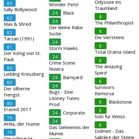
Odyssee ins
83
Wonder Pets!
Traumland
Sally Bollywood
24
Black
8
82
24
The Philanthropist
Max & Shred
Der kleine Rabe
8
82
Socke
Die Viersteins
Tarzan (1991)
24
8
81
Storm Hawks
Total Drama Island
Der König von St.
24
Pauli
8
Crime Scene
The Amazing
80
Riviera
Spiez!
Liebling Kreuzberg
24
Barnyard
8
80
24
Survivors
Der silberne
Bugs - Eine
Remorse
Hengst
Looney Tunes
8
Blackstone
80
Prod
Erased 2017
8
24
Corporate
Solo für Weiss
79
24
Attila, der Hunne
8
Das Geheimnis der
Dolmen - Das
79
Mumie
Sakrileg der Steine
Die schwarze