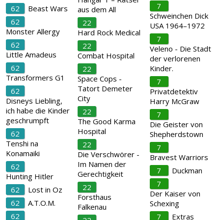
7
62
Beast Wars
aus dem All
Schweinchen Dick
62
22
USA 1964–1972
Monster Allergy
Hard Rock Medical
7
62
22
Veleno - Die Stadt
Little Amadeus
Combat Hospital
der verlorenen
62
Kinder.
22
Transformers G1
Space Cops -
7
Tatort Demeter
62
Privatdetektiv
City
Disneys Liebling,
Harry McGraw
ich habe die Kinder
22
7
geschrumpft
The Good Karma
Die Geister von
Hospital
62
Shepherdstown
Tenshi na
22
7
Konamaiki
Die Verschwörer -
Bravest Warriors
Im Namen der
62
7
Duckman
Gerechtigkeit
Hunting Hitler
7
22
62
Lost in Oz
Der Kaiser von
Forsthaus
62
A.T.O.M.
Schexing
Falkenau
62
7
Extras