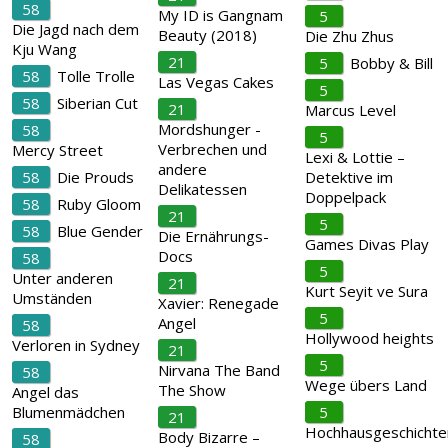
58
My ID is Gangnam
5
Die Jagd nach dem
Beauty (2018)
Die Zhu Zhus
Kju Wang
21
5
Bobby & Bill
58
Tolle Trolle
Las Vegas Cakes
5
58
Siberian Cut
21
Marcus Level
Mordshunger -
58
5
Verbrechen und
Mercy Street
Lexi & Lottie –
andere
58
Die Prouds
Detektive im
Delikatessen
Doppelpack
58
Ruby Gloom
21
5
58
Blue Gender
Die Ernährungs-
Games Divas Play
Docs
58
5
Unter anderen
21
Kurt Seyit ve Sura
Umständen
Xavier: Renegade
5
Angel
58
Hollywood heights
Verloren in Sydney
21
5
Nirvana The Band
58
Wege übers Land
The Show
Angel das
Blumenmädchen
5
21
Hochhausgeschichte
Body Bizarre –
58