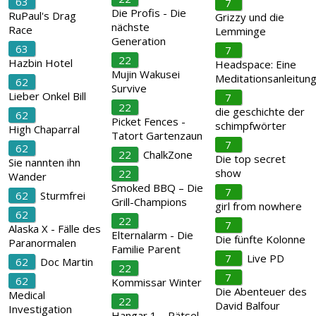
63
7
Die Profis - Die
RuPaul's Drag
Grizzy und die
nächste
Race
Lemminge
Generation
63
7
22
Hazbin Hotel
Headspace: Eine
Mujin Wakusei
Meditationsanleitun
62
Survive
Lieber Onkel Bill
7
22
die geschichte der
62
Picket Fences -
schimpfwörter
High Chaparral
Tatort Gartenzaun
7
62
22
ChalkZone
Die top secret
Sie nannten ihn
show
22
Wander
Smoked BBQ – Die
7
62
Sturmfrei
Grill-Champions
girl from nowhere
62
22
7
Alaska X - Fälle des
Elternalarm - Die
Die fünfte Kolonne
Paranormalen
Familie Parent
7
Live PD
62
Doc Martin
22
7
62
Kommissar Winter
Die Abenteuer des
Medical
22
David Balfour
Investigation
Hangar 1 – Rätsel