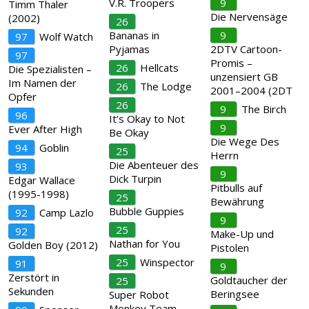
V.R. Troopers
9
Timm Thaler
Die Nervensäge
(2002)
26
Bananas in
9
97
Wolf Watch
Pyjamas
2DTV Cartoon-
97
Promis –
26
Hellcats
Die Spezialisten –
unzensiert GB
Im Namen der
26
The Lodge
2001–2004 (2DT
Opfer
26
9
The Birch
96
It’s Okay to Not
9
Ever After High
Be Okay
Die Wege Des
94
Goblin
25
Herrn
Die Abenteuer des
93
9
Dick Turpin
Edgar Wallace
Pitbulls auf
(1995-1998)
25
Bewährung
Bubble Guppies
92
Camp Lazlo
9
25
92
Make-Up und
Nathan for You
Golden Boy (2012)
Pistolen
25
Winspector
91
9
Zerstört in
Goldtaucher der
25
Sekunden
Beringsee
Super Robot
Monkey Team