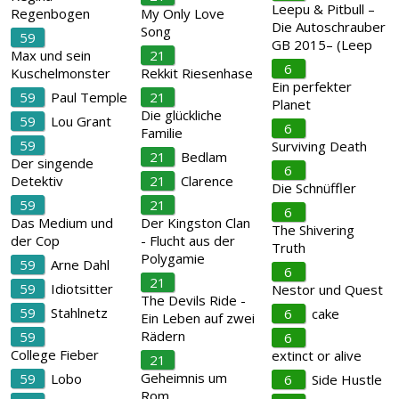
Leepu & Pitbull –
Regenbogen
My Only Love
Die Autoschrauber
Song
59
GB 2015– (Leep
Max und sein
21
6
Kuschelmonster
Rekkit Riesenhase
Ein perfekter
59
Paul Temple
21
Planet
Die glückliche
59
Lou Grant
6
Familie
59
Surviving Death
21
Bedlam
Der singende
6
Detektiv
21
Clarence
Die Schnüffler
59
21
6
Das Medium und
Der Kingston Clan
The Shivering
der Cop
- Flucht aus der
Truth
Polygamie
59
Arne Dahl
6
21
59
Idiotsitter
Nestor und Quest
The Devils Ride -
59
Stahlnetz
6
cake
Ein Leben auf zwei
Rädern
59
6
College Fieber
extinct or alive
21
Geheimnis um
59
Lobo
6
Side Hustle
Rom