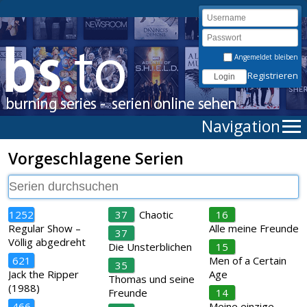
Angemeldet bleiben
Registrieren
Navigation
Vorgeschlagene Serien
1252
37
Chaotic
16
Regular Show –
Alle meine Freunde
37
Völlig abgedreht
Die Unsterblichen
15
621
Men of a Certain
35
Jack the Ripper
Age
Thomas und seine
(1988)
Freunde
14
466
Meine einzige