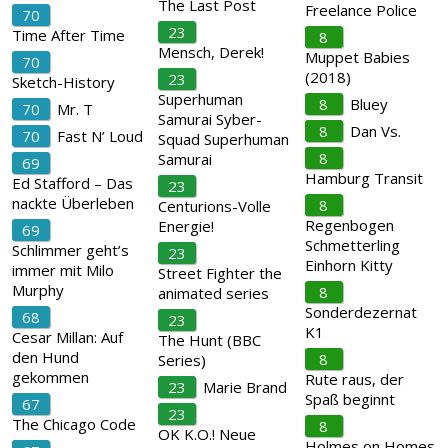
The Last Post
Freelance Police
70
23
Time After Time
8
Mensch, Derek!
Muppet Babies
70
(2018)
23
Sketch-History
Superhuman
8
Bluey
70
Mr. T
Samurai Syber-
8
Dan Vs.
70
Fast N’ Loud
Squad Superhuman
8
Samurai
69
Hamburg Transit
Ed Stafford – Das
23
nackte Überleben
8
Centurions-Volle
Regenbogen
Energie!
69
Schmetterling
Schlimmer geht’s
23
Einhorn Kitty
immer mit Milo
Street Fighter the
Murphy
8
animated series
Sonderdezernat
68
23
K1
Cesar Millan: Auf
The Hunt (BBC
den Hund
8
Series)
gekommen
Rute raus, der
23
Marie Brand
Spaß beginnt
67
23
The Chicago Code
8
OK K.O.! Neue
Holmes on Homes