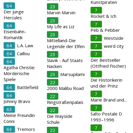
Kunstpiraten
64
23
7
Der junge
Marvin Marvin
Rocket & Ich
Hercules
23
7
64
My Life as Liz
Peb & Pebber
Eisenbahn-
23
Romantik
7
Westside
Mittelland-Die
64
L.A. Law
7
weird city
Legende der Elfen
64
Caillou
7
23
Der Bestseller
Slavik - Auf Staats
64
(Ottfried Fischer)
Nacken
Agatha Christie:
Mörderische
7
23
Marsupilami
Spiele
Die Historikerin
22
und der Prinz
64
Battlefield
2000 Malibu Road
7
64
22
Marie Brand und...
Johnny Bravo
Ringstraßenpalais
7
63
22
Salto Postale D
Meine Freundin
Die Wayside
1993–1996
Conni
Schule
7
63
Tremors
22