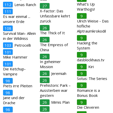
What's Up
112
Lenas Ranch
27
Warthogs!
X-Factor: Das
111
Unfassbare kehrt
9
Es war einmal ...
zurück
Ulrich Weise - Das
unsere Erde
höfliche
26
108
Alptraumkrokodil
The Thick of It
Survival Man- Allein
9
in der Wildniss
26
Hacking the
The Empress of
103
Petrocelli
System
China
101
9
26
Mike Hammer
dasblockhaus.tv
In geheimer
101
Mission
9
Kiri
Die Ketchup-
26
Jeremiah
9
Vampire
Sotus: The Series
26
98
Prehistoric Park –
9
Piets irre Pleiten
Aussterben war
Romance is a
98
gestern
Bonus Book
Jane und der
26
Mimis Plan
9
Drache
Die Cleveren
26
98