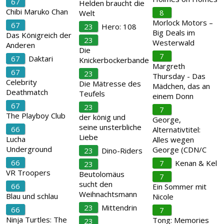
67
Helden braucht die
Chibi Maruko Chan
8
Welt
Morlock Motors –
67
23
Hero: 108
Big Deals im
Das Königreich der
23
Westerwald
Anderen
Die
7
67
Daktari
Knickerbockerbande
Margreth
67
23
Thursday - Das
Celebrity
Die Mätresse des
Mädchen, das an
Deathmatch
Teufels
einem Donn
67
23
7
The Playboy Club
der könig und
George,
seine unsterbliche
66
Alternativtitel:
Liebe
Lucha
Alles wegen
Underground
George (CDN/C
23
Dino-Riders
66
7
Kenan & Kel
23
VR Troopers
Beutolomäus
7
sucht den
66
Ein Sommer mit
Weihnachtsmann
Blau und schlau
Nicole
23
Mittendrin
66
7
Ninja Turtles: The
Tong: Memories
23