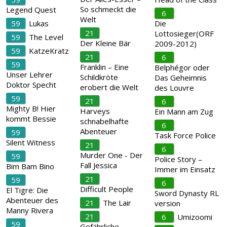
So schmeckt die
Legend Quest
6
Welt
59
Lukas
Die
21
Lottosieger(ORF
59
The Level
Der Kleine Bär
2009-2012)
59
KatzeKratz
21
6
59
Franklin – Eine
Belphégor oder
Unser Lehrer
Schildkröte
Das Geheimnis
Doktor Specht
erobert die Welt
des Louvre
59
21
6
Mighty B! Hier
Harveys
Ein Mann am Zug
kommt Bessie
schnabelhafte
6
Abenteuer
59
Task Force Police
Silent Witness
21
6
Murder One - Der
59
Police Story –
Fall Jessica
Bim Bam Bino
Immer im Einsatz
21
59
6
Difficult People
El Tigre: Die
Sword Dynasty RL
Abenteuer des
21
The Lair
version
Manny Rivera
21
6
Umizoomi
59
Gefährliche