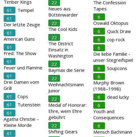
Timber Kings
22
The Confession
Neues aus
Tapes
61
Tempel
Büttenwarder
6
61
22
Oswald Oktopus
Der letzte Zeuge
The Cool Kids
6
Quick Draw
61
22
American Guns
6
cop rock
The District
61
6
Einsatz in
Fred: The Show
Die liebe Familie -
Washington
unser Stegreifspiel
61
22
Feuer und Flamme
6
Soupcons
Baymax die Serie
61
6
22
Drei Damen vom
Murphy Brown
Weihnachtsmann
Grill
(1988–1998)
Junior
61
Cops
6
dead lucky
22
61
Tutenstein
Medal of Honorar:
6
Ehre, wem Ehre
Youth and
61
gebührt
Consequences
Agatha Christie –
Kleine Morde
22
6
Shifting Gears
Mensch Bachmann
61