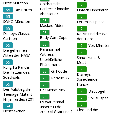
Next Mutation
Goldrausch:
7
Parkers Klondike-
65
Die Briten
Einfach Unheimlich
Abenteuer
65
7
23
SOKO München
Ferien in Lipizza
Masked Rider
65
7
23
Disneys Classic
Katrin und die Welt
Body Cam Cops
Cartoon
der Tiere
23
65
7
Yes Minister
Paranormal
Die geheimen
7
Witness -
Akten der NASA
Shnookums &
Unerklärliche
65
Meat
Phänomene
Kung Fu Panda:
7
23
Girl Code
Die Tatzen des
Disneys
Schicksals
23
Rescue 77
Sprechende
65
Hunde
23
Der Aufstieg der
Der kleine Nick
7
Blauvogel
Teenage Mutant
23
7
Voll zu spät
Ninja Turtles (201
Es war einmal …
7
64
unsere Erde F
Cleo und die
Nesthäkchen
2009 (Il était une f