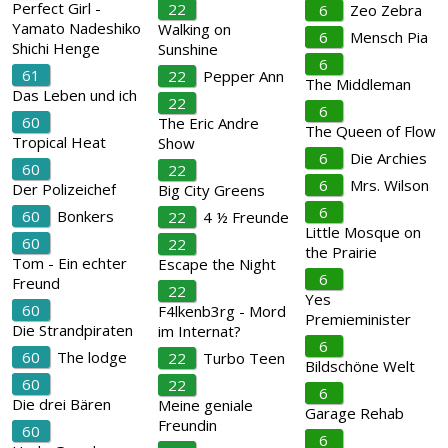
Perfect Girl -
22
6
Zeo Zebra
Yamato Nadeshiko
Walking on
6
Mensch Pia
Shichi Henge
Sunshine
6
61
22
Pepper Ann
The Middleman
Das Leben und ich
22
6
60
The Eric Andre
The Queen of Flow
Tropical Heat
Show
6
Die Archies
60
22
6
Mrs. Wilson
Der Polizeichef
Big City Greens
6
60
Bonkers
22
4 ½ Freunde
Little Mosque on
60
22
the Prairie
Tom - Ein echter
Escape the Night
6
Freund
22
Yes
60
F4lkenb3rg - Mord
Premieminister
Die Strandpiraten
im Internat?
6
60
The lodge
22
Turbo Teen
Bildschöne Welt
60
22
6
Die drei Bären
Meine geniale
Garage Rehab
Freundin
60
6