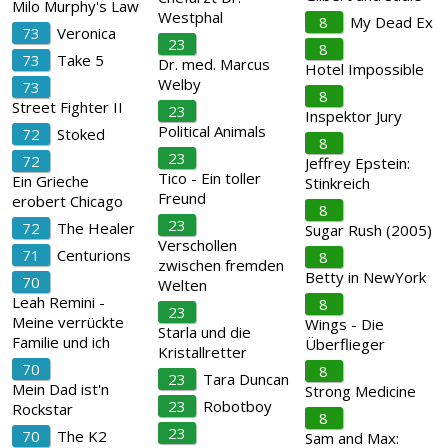
Milo Murphy's Law
Westphal
8
My Dead Ex
73
Veronica
23
8
73
Take 5
Dr. med. Marcus
Hotel Impossible
Welby
73
8
Street Fighter II
23
Inspektor Jury
Political Animals
72
Stoked
8
23
72
Jeffrey Epstein:
Tico - Ein toller
Ein Grieche
Stinkreich
Freund
erobert Chicago
8
23
72
The Healer
Sugar Rush (2005)
Verschollen
71
Centurions
8
zwischen fremden
Betty in NewYork
70
Welten
Leah Remini -
8
23
Meine verrückte
Wings - Die
Starla und die
Familie und ich
Überflieger
Kristallretter
70
8
23
Tara Duncan
Mein Dad ist'n
Strong Medicine
23
Robotboy
Rockstar
8
23
70
The K2
Sam and Max: