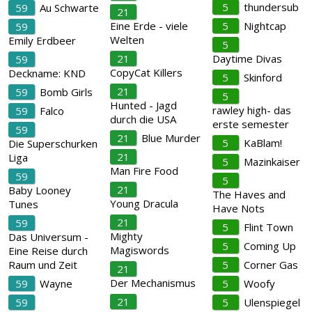
5
thundersub
59
Au Schwarte
21
Eine Erde - viele
5
Nightcap
59
Welten
Emily Erdbeer
5
21
Daytime Divas
59
CopyCat Killers
Deckname: KND
5
Skinford
21
59
Bomb Girls
5
Hunted - Jagd
rawley high- das
59
Falco
durch die USA
erste semester
59
21
Blue Murder
5
KaBlam!
Die Superschurken
21
Liga
5
Mazinkaiser
Man Fire Food
59
5
21
Baby Looney
The Haves and
Young Dracula
Tunes
Have Nots
21
59
5
Flint Town
Mighty
Das Universum -
5
Coming Up
Magiswords
Eine Reise durch
Raum und Zeit
5
Corner Gas
21
Der Mechanismus
59
Wayne
5
Woofy
21
59
5
Ulenspiegel