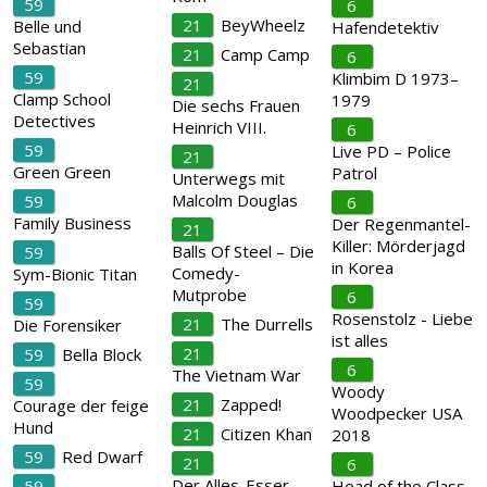
59
6
21
BeyWheelz
Belle und
Hafendetektiv
Sebastian
21
Camp Camp
6
59
Klimbim D 1973–
21
Clamp School
1979
Die sechs Frauen
Detectives
Heinrich VIII.
6
59
Live PD – Police
21
Green Green
Patrol
Unterwegs mit
Malcolm Douglas
59
6
Family Business
Der Regenmantel-
21
Killer: Mörderjagd
Balls Of Steel – Die
59
in Korea
Comedy-
Sym-Bionic Titan
Mutprobe
6
59
Rosenstolz - Liebe
21
The Durrells
Die Forensiker
ist alles
21
59
Bella Block
6
The Vietnam War
59
Woody
21
Zapped!
Courage der feige
Woodpecker USA
Hund
21
Citizen Khan
2018
59
Red Dwarf
21
6
Der Alles-Esser –
59
Head of the Class