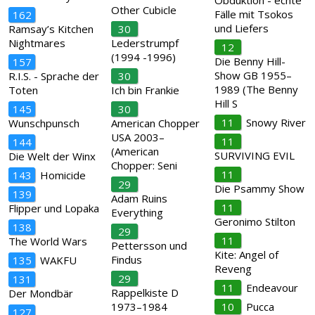
Obduktion - echte
Other Cubicle
Fälle mit Tsokos
162
und Liefers
Ramsay’s Kitchen
30
Nightmares
Lederstrumpf
12
(1994 -1996)
Die Benny Hill-
157
Show GB 1955–
R.I.S. - Sprache der
30
1989 (The Benny
Toten
Ich bin Frankie
Hill S
145
30
11
Snowy River
Wunschpunsch
American Chopper
USA 2003–
11
144
(American
SURVIVING EVIL
Die Welt der Winx
Chopper: Seni
11
143
Homicide
29
Die Psammy Show
139
Adam Ruins
11
Flipper und Lopaka
Everything
Geronimo Stilton
138
29
11
The World Wars
Pettersson und
Kite: Angel of
Findus
135
WAKFU
Reveng
29
131
11
Endeavour
Rappelkiste D
Der Mondbär
1973–1984
10
Pucca
127