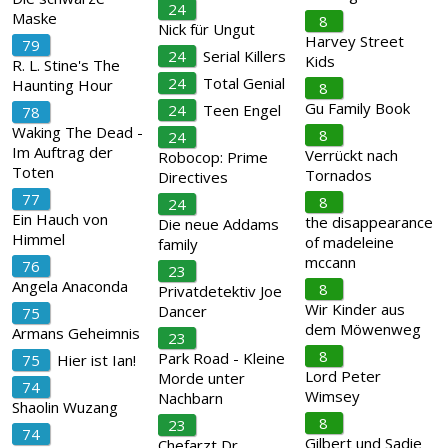
24
Maske
8
Nick für Ungut
Harvey Street
79
24
Serial Killers
Kids
R. L. Stine's The
24
Total Genial
Haunting Hour
8
Gu Family Book
24
Teen Engel
78
Waking The Dead -
8
24
Im Auftrag der
Verrückt nach
Robocop: Prime
Toten
Tornados
Directives
77
8
24
Ein Hauch von
the disappearance
Die neue Addams
Himmel
of madeleine
family
mccann
76
23
Angela Anaconda
8
Privatdetektiv Joe
Wir Kinder aus
Dancer
75
dem Möwenweg
Armans Geheimnis
23
8
Park Road - Kleine
75
Hier ist Ian!
Lord Peter
Morde unter
74
Wimsey
Nachbarn
Shaolin Wuzang
8
23
74
Gilbert und Sadie
Chefarzt Dr.