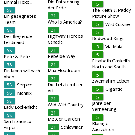
Die Entstehung
Einmal Hexe...
5
der Erde
58
The Keith & Paddy
21
Ein gesegnetes
Picture Show
Who Is America?
Team
5
Wild Cuisine
21
58
5
Highway Heroes
Der fliegende
Redwood Kings
Canada
Ferdinand
5
Via Mala
21
58
5
Rebelde Way
Pete & Pete
Elisabeth Gaskell's
21
58
North and South
Max Headroom
Ein Mann will nach
5
oben
21
Zweimal im Leben
Die Letzten ihrer
58
Serpico
5
Gigantic
Art
58
Mannix
5
21
58
Jahre der
Wild Wild Country
Lady Lockenlicht
Verheerung
21
58
5
Meteor Garden
San Francisco
Blumige
21
Schlawiner
Airport
Aussichten