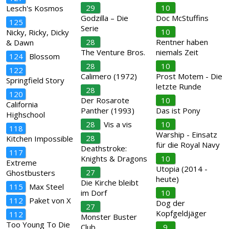
29
10
Lesch's Kosmos
Godzilla – Die
Doc McStuffins
125
Serie
10
Nicky, Ricky, Dicky
28
Rentner haben
& Dawn
The Venture Bros.
niemals Zeit
124
Blossom
28
10
122
Calimero (1972)
Prost Motem - Die
Springfield Story
letzte Runde
28
120
Der Rosarote
10
California
Panther (1993)
Das ist Pony
Highschool
28
Vis a vis
10
118
Warship - Einsatz
28
Kitchen Impossible
für die Royal Navy
Deathstroke:
117
Knights & Dragons
10
Extreme
Utopia (2014 -
27
Ghostbusters
heute)
Die Kirche bleibt
115
Max Steel
im Dorf
10
112
Paket von X
Dog der
27
Kopfgeldjäger
112
Monster Buster
Too Young To Die
Club
9