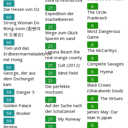
Elisa di rivombrosa
60
6
21
Die Hexen von Oz
The Circle
Expedition der
60
Frankreich
Stachelbeeren
Strong Woman Do
6
21
Bong-soon (힘쎈여
Most Dangerous
Wege zum Glück
자 도봉순)
Game
Spuren im sand
60
6
21
Tom und das
The McCarthys
Laguna Beach the
Erdbeermarmeladebrot
real orange county
6
mit Honig
Complete Savages
21
Cult (2012)
60
6
Hyena
George, der aus
21
Mind Field
dem Dschungel
6
21
kam
Black Crows
Die perfekte
(Gharabeeb Soud)
59
Danger 5
Hochzeit
6
The Virtues
59
21
Golden Palace
Auf der Suche nach
6
der Schatzinsel
James May: Our
59
Booker
Man In Japan
21
My Runway
59
6
Regina
21