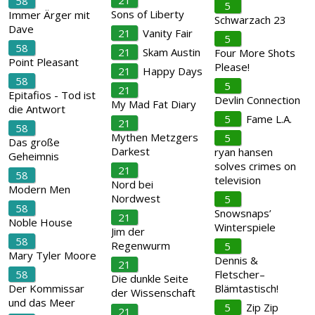
21
58
5
Sons of Liberty
Immer Ärger mit
Schwarzach 23
Dave
21
Vanity Fair
5
58
21
Skam Austin
Four More Shots
Point Pleasant
Please!
21
Happy Days
58
5
21
Epitafios - Tod ist
Devlin Connection
My Mad Fat Diary
die Antwort
5
Fame L.A.
21
58
Mythen Metzgers
5
Das große
Darkest
ryan hansen
Geheimnis
solves crimes on
21
58
television
Nord bei
Modern Men
Nordwest
5
58
Snowsnaps’
21
Noble House
Winterspiele
Jim der
58
Regenwurm
5
Mary Tyler Moore
Dennis &
21
58
Fletscher–
Die dunkle Seite
Der Kommissar
Blämtastisch!
der Wissenschaft
und das Meer
5
Zip Zip
21