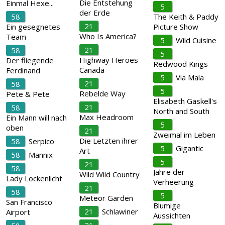
Die Entstehung
Einmal Hexe...
5
der Erde
58
The Keith & Paddy
21
Ein gesegnetes
Picture Show
Who Is America?
Team
5
Wild Cuisine
21
58
5
Highway Heroes
Der fliegende
Redwood Kings
Canada
Ferdinand
5
Via Mala
21
58
5
Rebelde Way
Pete & Pete
Elisabeth Gaskell's
21
58
North and South
Max Headroom
Ein Mann will nach
5
oben
21
Zweimal im Leben
Die Letzten ihrer
58
Serpico
5
Gigantic
Art
58
Mannix
5
21
58
Jahre der
Wild Wild Country
Lady Lockenlicht
Verheerung
21
58
5
Meteor Garden
San Francisco
Blumige
21
Schlawiner
Airport
Aussichten