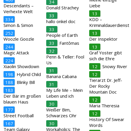
34
Descendants –
Liebe
Donald Strachey
Verhexte Welt
13
33
334
KDD –
hallo onkel doc
Simon & Simon
Kriminaldauerdienst
33
252
13
People of Earth
Woozle Goozle
Der Inspektor
33
Fantômas
244
13
32
Magic Attack
Graf Yoster gibt
Penn & Teller: Fool
sich die Ehre
224
Us
Xiaolin Showdown
12
Snowy River
31
198
Hybrid Child
12
Banana Cabana
Tierarzt Dr. Jeff-
188
Blinky Bill
31
Der Rocky
183
My Life Me – Mein
Mountain Doc
Der Bär im großen
Leben und ich
12
blauen Haus
30
Maria Theresia
177
Weißer Bim,
12
Street Football
Schwarzes Ohr
History Of Swear
167
30
Words
Team Galaxy
Workaholics: The