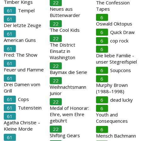
Timber Kings
22
The Confession
Neues aus
Tapes
61
Tempel
Büttenwarder
6
61
22
Oswald Oktopus
Der letzte Zeuge
The Cool Kids
6
Quick Draw
61
22
American Guns
6
cop rock
The District
61
6
Einsatz in
Fred: The Show
Die liebe Familie -
Washington
unser Stegreifspiel
61
22
Feuer und Flamme
6
Soupcons
Baymax die Serie
61
6
22
Drei Damen vom
Murphy Brown
Weihnachtsmann
Grill
(1988–1998)
Junior
61
Cops
6
dead lucky
22
61
Tutenstein
Medal of Honorar:
6
Ehre, wem Ehre
Youth and
61
gebührt
Consequences
Agatha Christie –
Kleine Morde
22
6
Shifting Gears
Mensch Bachmann
61