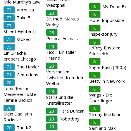
Milo Murphy's Law
Westphal
8
My Dead Ex
73
Veronica
23
8
73
Take 5
Dr. med. Marcus
Hotel Impossible
Welby
73
8
Street Fighter II
23
Inspektor Jury
Political Animals
72
Stoked
8
23
72
Jeffrey Epstein:
Tico - Ein toller
Ein Grieche
Stinkreich
Freund
erobert Chicago
8
23
72
The Healer
Sugar Rush (2005)
Verschollen
71
Centurions
8
zwischen fremden
Betty in NewYork
70
Welten
Leah Remini -
8
23
Meine verrückte
Wings - Die
Starla und die
Familie und ich
Überflieger
Kristallretter
70
8
23
Tara Duncan
Mein Dad ist'n
Strong Medicine
23
Robotboy
Rockstar
8
23
70
The K2
Sam and Max: