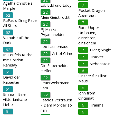
22
Agatha Christie’s
Ed, Edd und Eddy
7
Marple
Pocket Dragon
22
62
Abenteuer
Mein Geist rockt!
RuPau's Drag Race
7
22
All Stars
Fixer Upper -
PJ Masks –
62
Umbauen,
Pyjamahelden
Vampire of the
einrichten,
22
Dark
einziehen!
Leo Lausemaus
62
7
Living Single
22
Art of Crime
In Teufels Küche
7
Tracker
mit Gordon
22
7
Siebenstein
Ramsay
Die Superhelden-
Helfer
6
61
Einsatz für Elliot
David der
22
Maus
Kabauter
Feuerwehrmann
Sam
6
61
John from
Emma – Eine
22
Cincinnati
viktorianische
Fatales Vertrauen
Liebe
– Dem Mörder so
6
Trauma
nah
61
6