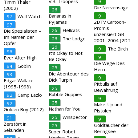
V.R. Troopers
9
Timm Thaler
Die Nervensäge
(2002)
26
Bananas in
9
97
Wolf Watch
Pyjamas
2DTV Cartoon-
97
Promis –
26
Hellcats
Die Spezialisten –
unzensiert GB
Im Namen der
26
The Lodge
2001–2004 (2DT
Opfer
26
9
The Birch
96
It’s Okay to Not
9
Ever After High
Be Okay
Die Wege Des
94
Goblin
25
Herrn
Die Abenteuer des
93
9
Dick Turpin
Edgar Wallace
Pitbulls auf
(1995-1998)
25
Bewährung
Bubble Guppies
92
Camp Lazlo
9
25
92
Make-Up und
Nathan for You
Golden Boy (2012)
Pistolen
25
Winspector
91
9
Zerstört in
Goldtaucher der
25
Sekunden
Beringsee
Super Robot
Monkey Team