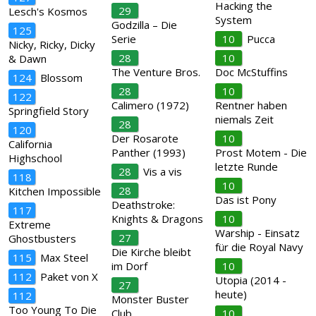
Hacking the
29
Lesch's Kosmos
System
Godzilla – Die
125
Serie
10
Pucca
Nicky, Ricky, Dicky
28
10
& Dawn
The Venture Bros.
Doc McStuffins
124
Blossom
28
10
122
Calimero (1972)
Rentner haben
Springfield Story
niemals Zeit
28
120
Der Rosarote
10
California
Panther (1993)
Prost Motem - Die
Highschool
letzte Runde
28
Vis a vis
118
10
28
Kitchen Impossible
Das ist Pony
Deathstroke:
117
Knights & Dragons
10
Extreme
Warship - Einsatz
27
Ghostbusters
für die Royal Navy
Die Kirche bleibt
115
Max Steel
im Dorf
10
112
Paket von X
Utopia (2014 -
27
heute)
112
Monster Buster
Too Young To Die
Club
10