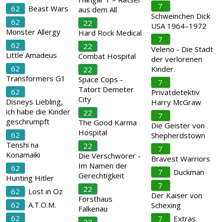
7
62
Beast Wars
aus dem All
Schweinchen Dick
62
22
USA 1964–1972
Monster Allergy
Hard Rock Medical
7
62
22
Veleno - Die Stadt
Little Amadeus
Combat Hospital
der verlorenen
62
Kinder.
22
Transformers G1
Space Cops -
7
Tatort Demeter
62
Privatdetektiv
City
Disneys Liebling,
Harry McGraw
ich habe die Kinder
22
7
geschrumpft
The Good Karma
Die Geister von
Hospital
62
Shepherdstown
Tenshi na
22
7
Konamaiki
Die Verschwörer -
Bravest Warriors
Im Namen der
62
7
Duckman
Gerechtigkeit
Hunting Hitler
7
22
62
Lost in Oz
Der Kaiser von
Forsthaus
62
A.T.O.M.
Schexing
Falkenau
62
7
Extras