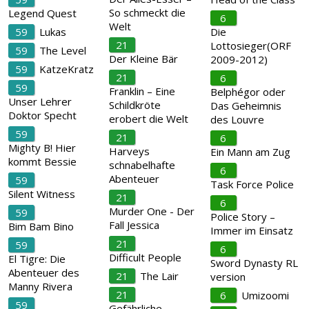
So schmeckt die
Legend Quest
6
Welt
59
Lukas
Die
21
Lottosieger(ORF
59
The Level
Der Kleine Bär
2009-2012)
59
KatzeKratz
21
6
59
Franklin – Eine
Belphégor oder
Unser Lehrer
Schildkröte
Das Geheimnis
Doktor Specht
erobert die Welt
des Louvre
59
21
6
Mighty B! Hier
Harveys
Ein Mann am Zug
kommt Bessie
schnabelhafte
6
Abenteuer
59
Task Force Police
Silent Witness
21
6
Murder One - Der
59
Police Story –
Fall Jessica
Bim Bam Bino
Immer im Einsatz
21
59
6
Difficult People
El Tigre: Die
Sword Dynasty RL
Abenteuer des
21
The Lair
version
Manny Rivera
21
6
Umizoomi
59
Gefährliche