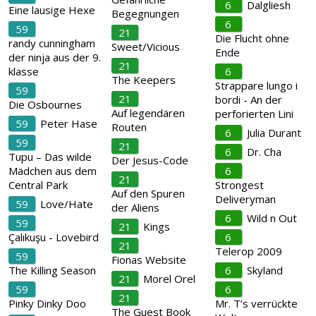
6
Dalgliesh
Eine lausige Hexe
Begegnungen
6
59
21
Die Flucht ohne
randy cunningham
Sweet/Vicious
Ende
der ninja aus der 9.
21
klasse
6
The Keepers
Strappare lungo i
59
21
bordi - An der
Die Osbournes
Auf legendären
perforierten Lini
59
Peter Hase
Routen
6
Julia Durant
59
21
6
Dr. Cha
Tupu – Das wilde
Der Jesus-Code
Mädchen aus dem
6
21
Central Park
Strongest
Auf den Spuren
Deliveryman
59
Love/Hate
der Aliens
6
Wild n Out
59
21
Kings
Çalıkuşu - Lovebird
6
21
Telerop 2009
59
Fionas Website
The Killing Season
6
Skyland
21
Morel Orel
59
6
21
Pinky Dinky Doo
Mr. T’s verrückte
The Guest Book