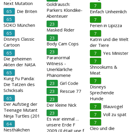
Next Mutation
Goldrausch:
7
Parkers Klondike-
65
Die Briten
Einfach Unheimlich
Abenteuer
65
7
23
SOKO München
Ferien in Lipizza
Masked Rider
65
7
23
Disneys Classic
Katrin und die Welt
Body Cam Cops
Cartoon
der Tiere
23
65
7
Yes Minister
Paranormal
Die geheimen
7
Witness -
Akten der NASA
Shnookums &
Unerklärliche
65
Meat
Phänomene
Kung Fu Panda:
7
23
Girl Code
Die Tatzen des
Disneys
Schicksals
23
Rescue 77
Sprechende
65
Hunde
23
Der Aufstieg der
Der kleine Nick
7
Blauvogel
Teenage Mutant
23
7
Voll zu spät
Ninja Turtles (201
Es war einmal …
7
64
unsere Erde F
Cleo und die
Nesthäkchen
2009 (Il était une f