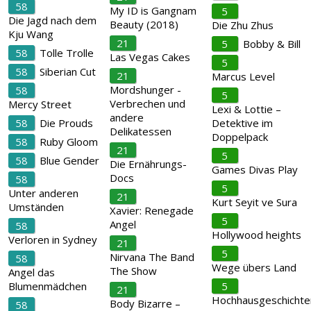
58
My ID is Gangnam
5
Die Jagd nach dem
Beauty (2018)
Die Zhu Zhus
Kju Wang
21
5
Bobby & Bill
58
Tolle Trolle
Las Vegas Cakes
5
58
Siberian Cut
21
Marcus Level
Mordshunger -
58
5
Verbrechen und
Mercy Street
Lexi & Lottie –
andere
58
Die Prouds
Detektive im
Delikatessen
Doppelpack
58
Ruby Gloom
21
5
58
Blue Gender
Die Ernährungs-
Games Divas Play
Docs
58
5
Unter anderen
21
Kurt Seyit ve Sura
Umständen
Xavier: Renegade
5
Angel
58
Hollywood heights
Verloren in Sydney
21
5
Nirvana The Band
58
Wege übers Land
The Show
Angel das
Blumenmädchen
5
21
Hochhausgeschichte
Body Bizarre –
58