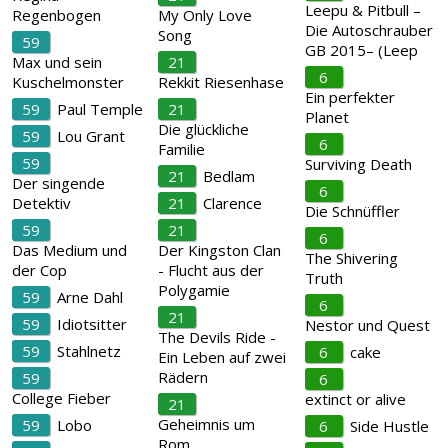
Leepu & Pitbull –
Regenbogen
My Only Love
Die Autoschrauber
Song
59
GB 2015– (Leep
Max und sein
21
6
Kuschelmonster
Rekkit Riesenhase
Ein perfekter
59
Paul Temple
21
Planet
Die glückliche
59
Lou Grant
6
Familie
59
Surviving Death
21
Bedlam
Der singende
6
Detektiv
21
Clarence
Die Schnüffler
59
21
6
Das Medium und
Der Kingston Clan
The Shivering
der Cop
- Flucht aus der
Truth
Polygamie
59
Arne Dahl
6
21
59
Idiotsitter
Nestor und Quest
The Devils Ride -
59
Stahlnetz
6
cake
Ein Leben auf zwei
Rädern
59
6
College Fieber
extinct or alive
21
Geheimnis um
59
Lobo
6
Side Hustle
Rom