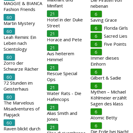
Die Piraten von
MAGGIE & BIANCA
Minifant
nebenan
Fashion Friends
21
6
60
Hotel in der Duke
Saving Grace
Martin Mystery
Street
6
Florida Girls
60
21
6
Sacred Lies
Leah Remini: Ein
Horace and Pete
Leben nach
6
Five Points
21
Scientology
6
Aus heiterem
60
Immer dieses
Himmel
Zorro der
Einhorn
21
Schwarze Rächer
6
Rescue Special
60
Gilbert & Sadie
Ops
72 Stunden im
6
21
Geisterhaus
Mythen – Michael
Water Rats - Die
60
Köhlmeier erzählt
Hafencops
The Marvelous
Sagen des klass
21
Misadventures of
6
Alias Smith and
Flapjack
Atomic Betty
Jones
60
6
21
Raven blickt durch
Die Erde bei Nacht