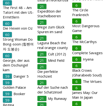
Elisa di rivombrosa
60
6
21
The First 48 – Am
The Circle
Expedition der
Tatort mit den US-
Frankreich
Stachelbeeren
Ermittlern
6
21
60
Most Dangerous
Wege zum Glück
Die Hexen von Oz
Game
Spuren im sand
60
6
21
Strong Woman Do
The McCarthys
Laguna Beach the
Bong-soon (힘쎈여
real orange county
6
자 도봉순)
Complete Savages
21
Cult (2012)
60
6
Hyena
George, der aus
21
Mind Field
dem Dschungel
6
21
kam
Black Crows
Die perfekte
(Gharabeeb Soud)
59
Danger 5
Hochzeit
6
The Virtues
59
21
Golden Palace
Auf der Suche nach
6
der Schatzinsel
James May: Our
59
Booker
Man In Japan
21
My Runway
59
6
Regina
21