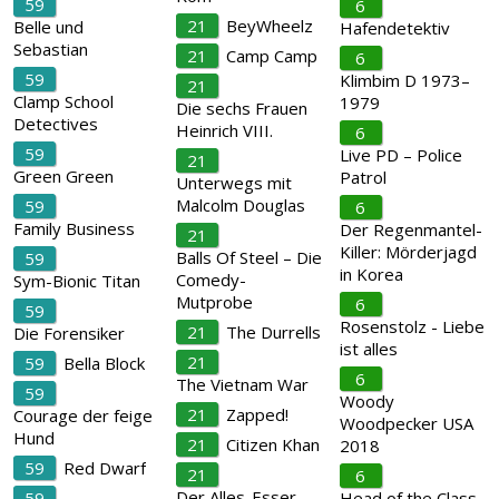
59
6
21
BeyWheelz
Belle und
Hafendetektiv
Sebastian
21
Camp Camp
6
59
Klimbim D 1973–
21
Clamp School
1979
Die sechs Frauen
Detectives
Heinrich VIII.
6
59
Live PD – Police
21
Green Green
Patrol
Unterwegs mit
Malcolm Douglas
59
6
Family Business
Der Regenmantel-
21
Killer: Mörderjagd
Balls Of Steel – Die
59
in Korea
Comedy-
Sym-Bionic Titan
Mutprobe
6
59
Rosenstolz - Liebe
21
The Durrells
Die Forensiker
ist alles
21
59
Bella Block
6
The Vietnam War
59
Woody
21
Zapped!
Courage der feige
Woodpecker USA
Hund
21
Citizen Khan
2018
59
Red Dwarf
21
6
Der Alles-Esser –
59
Head of the Class