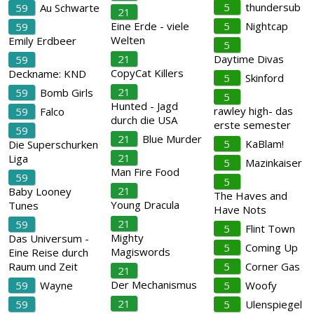
5
thundersub
59
Au Schwarte
21
Eine Erde - viele
5
Nightcap
59
Welten
Emily Erdbeer
5
21
Daytime Divas
59
CopyCat Killers
Deckname: KND
5
Skinford
21
59
Bomb Girls
5
Hunted - Jagd
rawley high- das
59
Falco
durch die USA
erste semester
59
21
Blue Murder
5
KaBlam!
Die Superschurken
21
Liga
5
Mazinkaiser
Man Fire Food
59
5
21
Baby Looney
The Haves and
Young Dracula
Tunes
Have Nots
21
59
5
Flint Town
Mighty
Das Universum -
5
Coming Up
Magiswords
Eine Reise durch
Raum und Zeit
5
Corner Gas
21
Der Mechanismus
59
Wayne
5
Woofy
21
59
5
Ulenspiegel