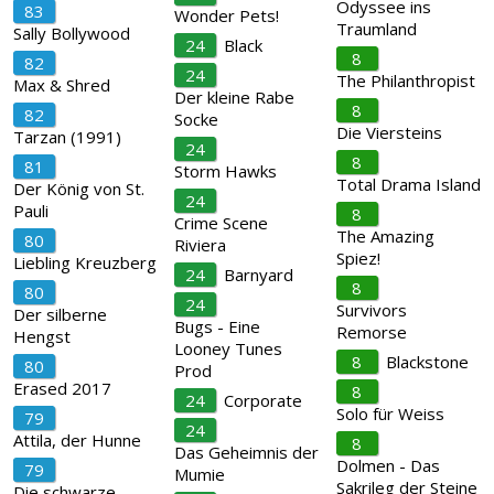
Odyssee ins
83
Wonder Pets!
Traumland
Sally Bollywood
24
Black
8
82
24
The Philanthropist
Max & Shred
Der kleine Rabe
8
82
Socke
Die Viersteins
Tarzan (1991)
24
8
81
Storm Hawks
Total Drama Island
Der König von St.
24
Pauli
8
Crime Scene
The Amazing
80
Riviera
Spiez!
Liebling Kreuzberg
24
Barnyard
8
80
24
Survivors
Der silberne
Bugs - Eine
Remorse
Hengst
Looney Tunes
8
Blackstone
80
Prod
Erased 2017
8
24
Corporate
Solo für Weiss
79
24
Attila, der Hunne
8
Das Geheimnis der
Dolmen - Das
79
Mumie
Sakrileg der Steine
Die schwarze