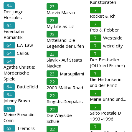
Kunstpiraten
64
23
7
Der junge
Marvin Marvin
Rocket & Ich
Hercules
23
7
64
My Life as Liz
Peb & Pebber
Eisenbahn-
23
Romantik
7
Westside
Mittelland-Die
64
L.A. Law
7
weird city
Legende der Elfen
64
Caillou
7
23
Der Bestseller
Slavik - Auf Staats
64
(Ottfried Fischer)
Nacken
Agatha Christie:
Mörderische
7
23
Marsupilami
Spiele
Die Historikerin
22
und der Prinz
64
Battlefield
2000 Malibu Road
7
64
22
Marie Brand und...
Johnny Bravo
Ringstraßenpalais
7
63
22
Salto Postale D
Meine Freundin
Die Wayside
1993–1996
Conni
Schule
7
63
Tremors
22