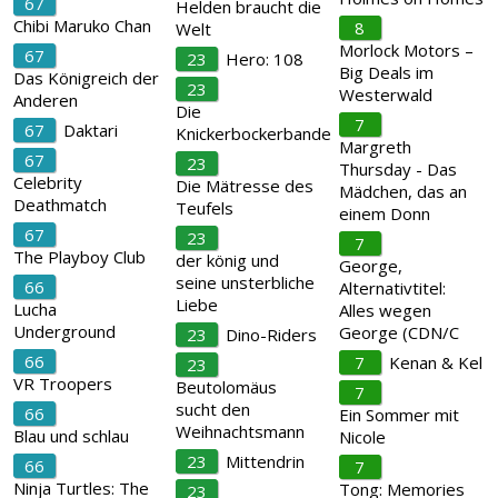
67
Helden braucht die
Chibi Maruko Chan
8
Welt
Morlock Motors –
67
23
Hero: 108
Big Deals im
Das Königreich der
23
Westerwald
Anderen
Die
7
67
Daktari
Knickerbockerbande
Margreth
67
23
Thursday - Das
Celebrity
Die Mätresse des
Mädchen, das an
Deathmatch
Teufels
einem Donn
67
23
7
The Playboy Club
der könig und
George,
seine unsterbliche
66
Alternativtitel:
Liebe
Lucha
Alles wegen
Underground
George (CDN/C
23
Dino-Riders
66
7
Kenan & Kel
23
VR Troopers
Beutolomäus
7
sucht den
66
Ein Sommer mit
Weihnachtsmann
Blau und schlau
Nicole
23
Mittendrin
66
7
Ninja Turtles: The
Tong: Memories
23