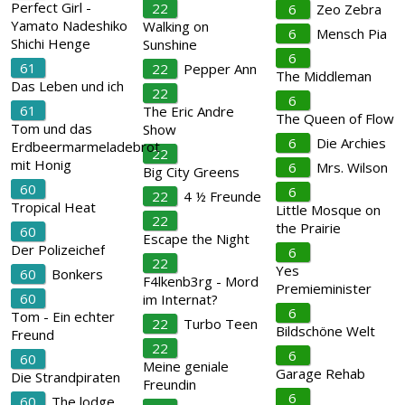
Perfect Girl -
22
6
Zeo Zebra
Yamato Nadeshiko
Walking on
6
Mensch Pia
Shichi Henge
Sunshine
6
61
22
Pepper Ann
The Middleman
Das Leben und ich
22
6
61
The Eric Andre
The Queen of Flow
Tom und das
Show
6
Die Archies
Erdbeermarmeladebrot
22
mit Honig
6
Mrs. Wilson
Big City Greens
60
6
22
4 ½ Freunde
Tropical Heat
Little Mosque on
22
the Prairie
60
Escape the Night
Der Polizeichef
6
22
Yes
60
Bonkers
F4lkenb3rg - Mord
Premieminister
60
im Internat?
6
Tom - Ein echter
22
Turbo Teen
Bildschöne Welt
Freund
22
6
60
Meine geniale
Garage Rehab
Die Strandpiraten
Freundin
6
60
The lodge