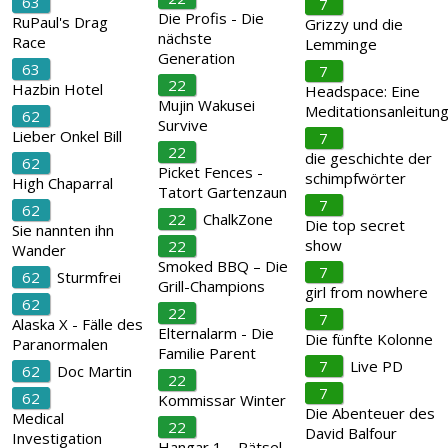
63
7
Die Profis - Die
RuPaul's Drag
Grizzy und die
nächste
Race
Lemminge
Generation
63
7
22
Hazbin Hotel
Headspace: Eine
Mujin Wakusei
Meditationsanleitun
62
Survive
Lieber Onkel Bill
7
22
die geschichte der
62
Picket Fences -
schimpfwörter
High Chaparral
Tatort Gartenzaun
7
62
22
ChalkZone
Die top secret
Sie nannten ihn
show
22
Wander
Smoked BBQ – Die
7
62
Sturmfrei
Grill-Champions
girl from nowhere
62
22
7
Alaska X - Fälle des
Elternalarm - Die
Die fünfte Kolonne
Paranormalen
Familie Parent
7
Live PD
62
Doc Martin
22
7
62
Kommissar Winter
Die Abenteuer des
Medical
22
David Balfour
Investigation
Hangar 1 – Rätsel