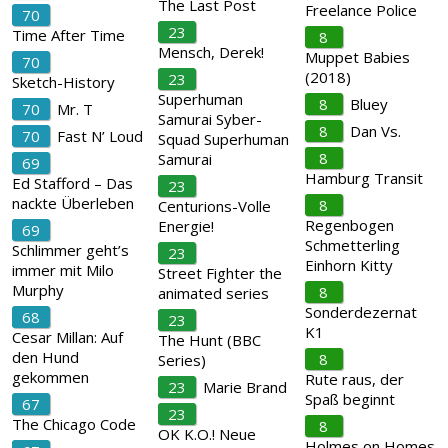
The Last Post
Freelance Police
70
23
Time After Time
8
Mensch, Derek!
Muppet Babies
70
(2018)
23
Sketch-History
Superhuman
8
Bluey
70
Mr. T
Samurai Syber-
8
Dan Vs.
70
Fast N’ Loud
Squad Superhuman
8
Samurai
69
Hamburg Transit
Ed Stafford – Das
23
nackte Überleben
8
Centurions-Volle
Regenbogen
Energie!
69
Schmetterling
Schlimmer geht’s
23
Einhorn Kitty
immer mit Milo
Street Fighter the
Murphy
8
animated series
Sonderdezernat
68
23
K1
Cesar Millan: Auf
The Hunt (BBC
den Hund
8
Series)
gekommen
Rute raus, der
23
Marie Brand
Spaß beginnt
67
23
The Chicago Code
8
OK K.O.! Neue
Holmes on Homes