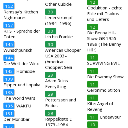
12
Other Cubicle
162
Obduktion - echte
Ramsay’s Kitchen
30
Fälle mit Tsokos
Nightmares
Lederstrumpf
und Liefers
(1994 -1996)
157
12
R.I.S. - Sprache der
30
Die Benny Hill-
Toten
Ich bin Frankie
Show GB 1955–
1989 (The Benny
145
30
Hill S
Wunschpunsch
American Chopper
USA 2003–
11
144
(American
SURVIVING EVIL
Die Welt der Winx
Chopper: Seni
11
143
Homicide
29
Die Psammy Show
139
Adam Ruins
11
Flipper und Lopaka
Everything
Geronimo Stilton
138
29
11
The World Wars
Pettersson und
Kite: Angel of
Findus
135
WAKFU
Reveng
29
131
11
Endeavour
Rappelkiste D
Der Mondbär
1973–1984
10
127