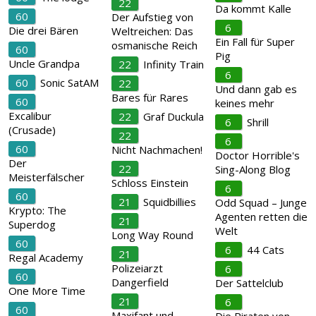
22
Da kommt Kalle
60
Der Aufstieg von
6
Die drei Bären
Weltreichen: Das
Ein Fall für Super
osmanische Reich
60
Pig
Uncle Grandpa
22
Infinity Train
6
60
Sonic SatAM
22
Und dann gab es
Bares für Rares
60
keines mehr
Excalibur
22
Graf Duckula
6
Shrill
(Crusade)
22
6
60
Nicht Nachmachen!
Doctor Horrible's
Der
22
Sing-Along Blog
Meisterfälscher
Schloss Einstein
6
60
21
Squidbillies
Odd Squad – Junge
Krypto: The
Agenten retten die
21
Superdog
Welt
Long Way Round
60
6
44 Cats
21
Regal Academy
Polizeiarzt
6
60
Dangerfield
Der Sattelclub
One More Time
21
6
60
Maxifant und