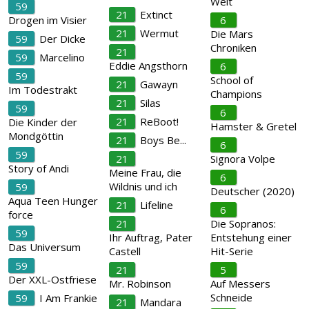
Welt
59
21
Extinct
Drogen im Visier
6
21
Wermut
Die Mars
59
Der Dicke
Chroniken
21
59
Marcelino
Eddie Angsthorn
6
59
School of
21
Gawayn
Im Todestrakt
Champions
21
Silas
59
6
21
ReBoot!
Die Kinder der
Hamster & Gretel
Mondgöttin
21
Boys Be...
6
59
21
Signora Volpe
Story of Andi
Meine Frau, die
6
Wildnis und ich
59
Deutscher (2020)
Aqua Teen Hunger
21
Lifeline
6
force
21
Die Sopranos:
59
Ihr Auftrag, Pater
Entstehung einer
Das Universum
Castell
Hit-Serie
59
21
5
Der XXL-Ostfriese
Mr. Robinson
Auf Messers
Schneide
59
I Am Frankie
21
Mandara