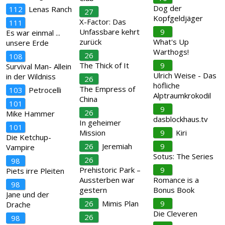
Dog der
112
Lenas Ranch
27
Kopfgeldjäger
X-Factor: Das
111
Unfassbare kehrt
9
Es war einmal ...
zurück
What's Up
unsere Erde
Warthogs!
26
108
The Thick of It
9
Survival Man- Allein
Ulrich Weise - Das
in der Wildniss
26
höfliche
The Empress of
103
Petrocelli
Alptraumkrokodil
China
101
9
26
Mike Hammer
dasblockhaus.tv
In geheimer
101
Mission
9
Kiri
Die Ketchup-
26
Jeremiah
9
Vampire
Sotus: The Series
26
98
Prehistoric Park –
9
Piets irre Pleiten
Aussterben war
Romance is a
98
gestern
Bonus Book
Jane und der
26
Mimis Plan
9
Drache
Die Cleveren
26
98