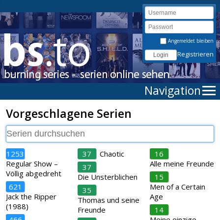
Angemeldet bleiben
Registrieren
Navigation
Vorgeschlagene Serien
1253
37
Chaotic
16
Regular Show –
Alle meine Freunde
37
Völlig abgedreht
Die Unsterblichen
15
621
Men of a Certain
35
Jack the Ripper
Age
Thomas und seine
(1988)
Freunde
14
466
Meine einzige