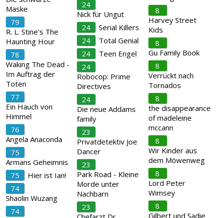
24
Maske
8
Nick für Ungut
Harvey Street
79
24
Serial Killers
Kids
R. L. Stine's The
24
Total Genial
Haunting Hour
8
Gu Family Book
24
Teen Engel
78
Waking The Dead -
8
24
Im Auftrag der
Verrückt nach
Robocop: Prime
Toten
Tornados
Directives
77
8
24
Ein Hauch von
the disappearance
Die neue Addams
Himmel
of madeleine
family
mccann
76
23
Angela Anaconda
8
Privatdetektiv Joe
Wir Kinder aus
Dancer
75
dem Möwenweg
Armans Geheimnis
23
8
Park Road - Kleine
75
Hier ist Ian!
Lord Peter
Morde unter
74
Wimsey
Nachbarn
Shaolin Wuzang
8
23
74
Gilbert und Sadie
Chefarzt Dr.