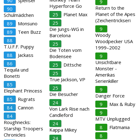
90
Spenser
9
Hyperforce Go
Return to the
90
Planet of the Apes
25
Planet Max
Schulmädchen
(Zeichentrickseri
25
89
Monsuno
9
Die Jungs-WG in
89
Teen Buzz
Woody
Barcelona
88
Woodpecker USA
25
T.U.F.F. Puppy
1999–2002
Die Toten vom
88
Jackass
9
Bodensee
Unsichtbare
86
25
Dittsche
Monster -
Tequila und
25
Amerikas
Bonetti
True Jackson, VP
Serienkiller
85
25
9
Elephant Princess
Die Besucher
Danger Force
85
Rugrats
24
9
Max & Ruby
84
Cannon
Von Lark Rise nach
9
Candleford
84
MTV Unplugged
Roughnecks:
24
8
Flatmania
Starship Troopers
Kappa Mikey
Chronicles
8
24