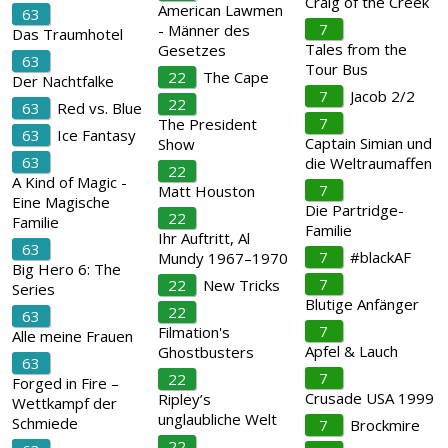
Craig of the Creek
American Lawmen
63
7
- Männer des
Das Traumhotel
Tales from the
Gesetzes
63
Tour Bus
22
The Cape
Der Nachtfalke
7
Jacob 2/2
22
63
Red vs. Blue
7
The President
63
Ice Fantasy
Captain Simian und
Show
63
die Weltraumaffen
22
A Kind of Magic -
7
Matt Houston
Eine Magische
Die Partridge-
22
Familie
Familie
Ihr Auftritt, Al
63
7
#blackAF
Mundy 1967–1970
Big Hero 6: The
7
22
New Tricks
Series
Blutige Anfänger
22
63
7
Filmation's
Alle meine Frauen
Apfel & Lauch
Ghostbusters
63
7
22
Forged in Fire –
Crusade USA 1999
Ripley’s
Wettkampf der
unglaubliche Welt
Schmiede
7
Brockmire
22