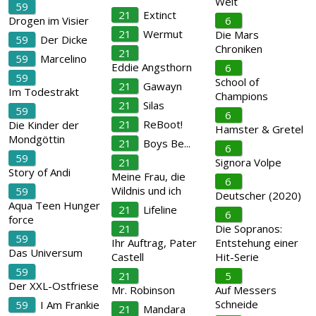
Welt
59
21
Extinct
Drogen im Visier
6
21
Wermut
Die Mars
59
Der Dicke
Chroniken
21
59
Marcelino
Eddie Angsthorn
6
59
School of
21
Gawayn
Im Todestrakt
Champions
21
Silas
59
6
21
ReBoot!
Die Kinder der
Hamster & Gretel
Mondgöttin
21
Boys Be...
6
59
21
Signora Volpe
Story of Andi
Meine Frau, die
6
Wildnis und ich
59
Deutscher (2020)
Aqua Teen Hunger
21
Lifeline
6
force
21
Die Sopranos:
59
Ihr Auftrag, Pater
Entstehung einer
Das Universum
Castell
Hit-Serie
59
21
5
Der XXL-Ostfriese
Mr. Robinson
Auf Messers
Schneide
59
I Am Frankie
21
Mandara