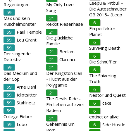
Leepu & Pitbull –
Regenbogen
My Only Love
Die Autoschrauber
Song
59
GB 2015– (Leep
Max und sein
21
6
Kuschelmonster
Rekkit Riesenhase
Ein perfekter
59
Paul Temple
21
Planet
Die glückliche
59
Lou Grant
6
Familie
59
Surviving Death
21
Bedlam
Der singende
6
Detektiv
21
Clarence
Die Schnüffler
59
21
6
Das Medium und
Der Kingston Clan
The Shivering
der Cop
- Flucht aus der
Truth
Polygamie
59
Arne Dahl
6
21
59
Idiotsitter
Nestor und Quest
The Devils Ride -
59
Stahlnetz
6
cake
Ein Leben auf zwei
Rädern
59
6
College Fieber
extinct or alive
21
Geheimnis um
59
Lobo
6
Side Hustle
Rom