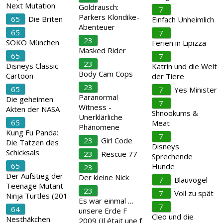
Next Mutation
Goldrausch:
7
Parkers Klondike-
65
Die Briten
Einfach Unheimlich
Abenteuer
65
7
23
SOKO München
Ferien in Lipizza
Masked Rider
65
7
23
Disneys Classic
Katrin und die Welt
Body Cam Cops
Cartoon
der Tiere
23
65
7
Yes Minister
Paranormal
Die geheimen
7
Witness -
Akten der NASA
Shnookums &
Unerklärliche
65
Meat
Phänomene
Kung Fu Panda:
7
23
Girl Code
Die Tatzen des
Disneys
Schicksals
23
Rescue 77
Sprechende
65
Hunde
23
Der Aufstieg der
Der kleine Nick
7
Blauvogel
Teenage Mutant
23
7
Voll zu spät
Ninja Turtles (201
Es war einmal …
7
64
unsere Erde F
Cleo und die
Nesthäkchen
2009 (Il était une f