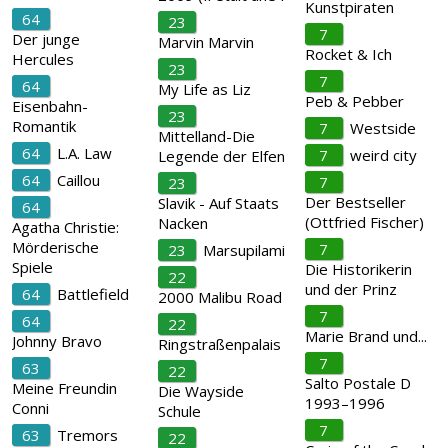
Kunstpiraten
64
23
7
Der junge
Marvin Marvin
Rocket & Ich
Hercules
23
7
64
My Life as Liz
Peb & Pebber
Eisenbahn-
23
Romantik
7
Westside
Mittelland-Die
64
L.A. Law
7
weird city
Legende der Elfen
64
Caillou
7
23
Der Bestseller
Slavik - Auf Staats
64
(Ottfried Fischer)
Nacken
Agatha Christie:
Mörderische
7
23
Marsupilami
Spiele
Die Historikerin
22
und der Prinz
64
Battlefield
2000 Malibu Road
7
64
22
Marie Brand und...
Johnny Bravo
Ringstraßenpalais
7
63
22
Salto Postale D
Meine Freundin
Die Wayside
1993–1996
Conni
Schule
7
63
Tremors
22