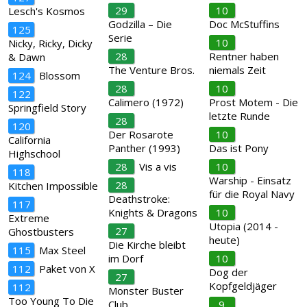
29
10
Lesch's Kosmos
Godzilla – Die
Doc McStuffins
125
Serie
10
Nicky, Ricky, Dicky
28
Rentner haben
& Dawn
The Venture Bros.
niemals Zeit
124
Blossom
28
10
122
Calimero (1972)
Prost Motem - Die
Springfield Story
letzte Runde
28
120
Der Rosarote
10
California
Panther (1993)
Das ist Pony
Highschool
28
Vis a vis
10
118
Warship - Einsatz
28
Kitchen Impossible
für die Royal Navy
Deathstroke:
117
Knights & Dragons
10
Extreme
Utopia (2014 -
27
Ghostbusters
heute)
Die Kirche bleibt
115
Max Steel
im Dorf
10
112
Paket von X
Dog der
27
Kopfgeldjäger
112
Monster Buster
Too Young To Die
Club
9