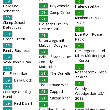
59
6
21
BeyWheelz
Belle und
Hafendetektiv
Sebastian
21
Camp Camp
6
59
Klimbim D 1973–
21
Clamp School
1979
Die sechs Frauen
Detectives
Heinrich VIII.
6
59
Live PD – Police
21
Green Green
Patrol
Unterwegs mit
Malcolm Douglas
59
6
Family Business
Der Regenmantel-
21
Killer: Mörderjagd
Balls Of Steel – Die
59
in Korea
Comedy-
Sym-Bionic Titan
Mutprobe
6
59
Rosenstolz - Liebe
21
The Durrells
Die Forensiker
ist alles
21
59
Bella Block
6
The Vietnam War
59
Woody
21
Zapped!
Courage der feige
Woodpecker USA
Hund
21
Citizen Khan
2018
59
Red Dwarf
21
6
Der Alles-Esser –
59
Head of the Class