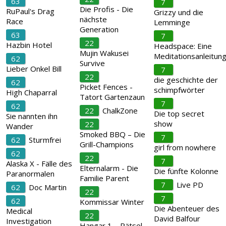
63
7
Die Profis - Die
RuPaul's Drag
Grizzy und die
nächste
Race
Lemminge
Generation
63
7
22
Hazbin Hotel
Headspace: Eine
Mujin Wakusei
Meditationsanleitun
62
Survive
Lieber Onkel Bill
7
22
die geschichte der
62
Picket Fences -
schimpfwörter
High Chaparral
Tatort Gartenzaun
7
62
22
ChalkZone
Die top secret
Sie nannten ihn
show
22
Wander
Smoked BBQ – Die
7
62
Sturmfrei
Grill-Champions
girl from nowhere
62
22
7
Alaska X - Fälle des
Elternalarm - Die
Die fünfte Kolonne
Paranormalen
Familie Parent
7
Live PD
62
Doc Martin
22
7
62
Kommissar Winter
Die Abenteuer des
Medical
22
David Balfour
Investigation
Hangar 1 – Rätsel