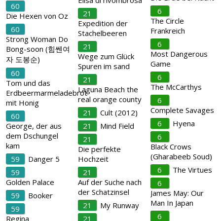
Elisa di rivombrosa
60
6
21
Die Hexen von Oz
The Circle
Expedition der
60
Frankreich
Stachelbeeren
Strong Woman Do
6
21
Bong-soon (힘쎈여
Most Dangerous
Wege zum Glück
자 도봉순)
Game
Spuren im sand
60
6
21
Tom und das
The McCarthys
Laguna Beach the
Erdbeermarmeladebrot
real orange county
6
mit Honig
Complete Savages
21
Cult (2012)
60
6
Hyena
George, der aus
21
Mind Field
dem Dschungel
6
21
kam
Black Crows
Die perfekte
(Gharabeeb Soud)
59
Danger 5
Hochzeit
6
The Virtues
59
21
Golden Palace
Auf der Suche nach
6
der Schatzinsel
James May: Our
59
Booker
Man In Japan
21
My Runway
59
6
Regina
21