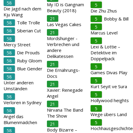
58
My ID is Gangnam
5
Die Jagd nach dem
Beauty (2018)
Die Zhu Zhus
Kju Wang
21
5
Bobby & Bill
58
Tolle Trolle
Las Vegas Cakes
5
58
Siberian Cut
21
Marcus Level
Mordshunger -
58
5
Verbrechen und
Mercy Street
Lexi & Lottie –
andere
58
Die Prouds
Detektive im
Delikatessen
Doppelpack
58
Ruby Gloom
21
5
58
Blue Gender
Die Ernährungs-
Games Divas Play
Docs
58
5
Unter anderen
21
Kurt Seyit ve Sura
Umständen
Xavier: Renegade
5
Angel
58
Hollywood heights
Verloren in Sydney
21
5
Nirvana The Band
58
Wege übers Land
The Show
Angel das
Blumenmädchen
5
21
Hochhausgeschichte
Body Bizarre –
58