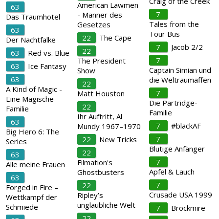
Craig of the Creek
American Lawmen
63
7
- Männer des
Das Traumhotel
Tales from the
Gesetzes
63
Tour Bus
22
The Cape
Der Nachtfalke
7
Jacob 2/2
22
63
Red vs. Blue
7
The President
63
Ice Fantasy
Captain Simian und
Show
63
die Weltraumaffen
22
A Kind of Magic -
7
Matt Houston
Eine Magische
Die Partridge-
22
Familie
Familie
Ihr Auftritt, Al
63
7
#blackAF
Mundy 1967–1970
Big Hero 6: The
7
22
New Tricks
Series
Blutige Anfänger
22
63
7
Filmation's
Alle meine Frauen
Apfel & Lauch
Ghostbusters
63
7
22
Forged in Fire –
Crusade USA 1999
Ripley’s
Wettkampf der
unglaubliche Welt
Schmiede
7
Brockmire
22