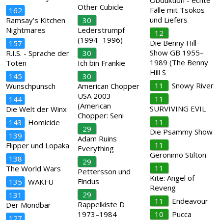
Obduktion - echte
Other Cubicle
Fälle mit Tsokos
162
und Liefers
Ramsay’s Kitchen
30
Nightmares
Lederstrumpf
12
(1994 -1996)
Die Benny Hill-
157
Show GB 1955–
R.I.S. - Sprache der
30
1989 (The Benny
Toten
Ich bin Frankie
Hill S
145
30
11
Snowy River
Wunschpunsch
American Chopper
USA 2003–
11
144
(American
SURVIVING EVIL
Die Welt der Winx
Chopper: Seni
11
143
Homicide
29
Die Psammy Show
139
Adam Ruins
11
Flipper und Lopaka
Everything
Geronimo Stilton
138
29
11
The World Wars
Pettersson und
Kite: Angel of
Findus
135
WAKFU
Reveng
29
131
11
Endeavour
Rappelkiste D
Der Mondbär
1973–1984
10
Pucca
127