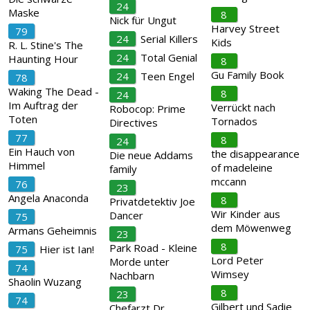
24
Maske
8
Nick für Ungut
Harvey Street
79
24
Serial Killers
Kids
R. L. Stine's The
24
Total Genial
Haunting Hour
8
Gu Family Book
24
Teen Engel
78
Waking The Dead -
8
24
Im Auftrag der
Verrückt nach
Robocop: Prime
Toten
Tornados
Directives
77
8
24
Ein Hauch von
the disappearance
Die neue Addams
Himmel
of madeleine
family
mccann
76
23
Angela Anaconda
8
Privatdetektiv Joe
Wir Kinder aus
Dancer
75
dem Möwenweg
Armans Geheimnis
23
8
Park Road - Kleine
75
Hier ist Ian!
Lord Peter
Morde unter
74
Wimsey
Nachbarn
Shaolin Wuzang
8
23
74
Gilbert und Sadie
Chefarzt Dr.