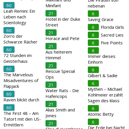
Die Piraten von
60
Minifant
nebenan
Leah Remini: Ein
21
6
Leben nach
Hotel in der Duke
Saving Grace
Scientology
Street
6
Florida Girls
60
21
6
Sacred Lies
Zorro der
Horace and Pete
Schwarze Rächer
6
Five Points
21
60
6
Aus heiterem
72 Stunden im
Immer dieses
Himmel
Geisterhaus
Einhorn
21
60
6
Rescue Special
The Marvelous
Gilbert & Sadie
Ops
Misadventures of
6
21
Flapjack
Mythen – Michael
Water Rats - Die
60
Köhlmeier erzählt
Hafencops
Raven blickt durch
Sagen des klass
21
60
6
Alias Smith and
The First 48 – Am
Atomic Betty
Jones
Tatort mit den US-
6
21
Ermittlern
Die Erde bei Nacht