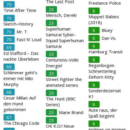
The Last Post
Freelance Police
70
23
Time After Time
8
Mensch, Derek!
Muppet Babies
70
(2018)
23
Sketch-History
Superhuman
8
Bluey
70
Mr. T
Samurai Syber-
8
Dan Vs.
70
Fast N’ Loud
Squad Superhuman
8
Samurai
69
Hamburg Transit
Ed Stafford – Das
23
nackte Überleben
8
Centurions-Volle
Regenbogen
Energie!
69
Schmetterling
Schlimmer geht’s
23
Einhorn Kitty
immer mit Milo
Street Fighter the
Murphy
8
animated series
Sonderdezernat
68
23
K1
Cesar Millan: Auf
The Hunt (BBC
den Hund
8
Series)
gekommen
Rute raus, der
23
Marie Brand
Spaß beginnt
67
23
The Chicago Code
8
OK K.O.! Neue
Holmes on Homes