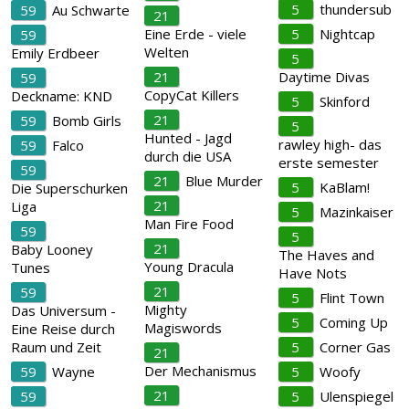
5
thundersub
59
Au Schwarte
21
Eine Erde - viele
5
Nightcap
59
Welten
Emily Erdbeer
5
21
Daytime Divas
59
CopyCat Killers
Deckname: KND
5
Skinford
21
59
Bomb Girls
5
Hunted - Jagd
rawley high- das
59
Falco
durch die USA
erste semester
59
21
Blue Murder
5
KaBlam!
Die Superschurken
21
Liga
5
Mazinkaiser
Man Fire Food
59
5
21
Baby Looney
The Haves and
Young Dracula
Tunes
Have Nots
21
59
5
Flint Town
Mighty
Das Universum -
5
Coming Up
Magiswords
Eine Reise durch
Raum und Zeit
5
Corner Gas
21
Der Mechanismus
59
Wayne
5
Woofy
21
59
5
Ulenspiegel