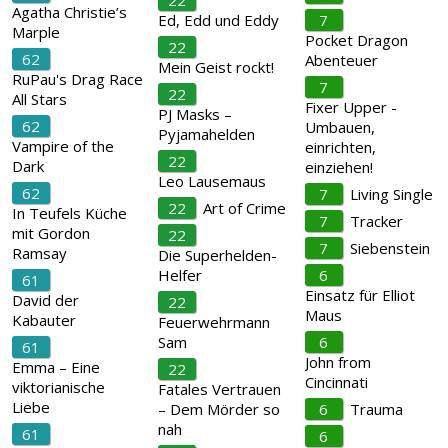
22
Agatha Christie’s
Ed, Edd und Eddy
7
Marple
Pocket Dragon
22
62
Abenteuer
Mein Geist rockt!
RuPau's Drag Race
7
22
All Stars
Fixer Upper -
PJ Masks –
62
Umbauen,
Pyjamahelden
Vampire of the
einrichten,
22
Dark
einziehen!
Leo Lausemaus
62
7
Living Single
22
Art of Crime
In Teufels Küche
7
Tracker
mit Gordon
22
7
Siebenstein
Ramsay
Die Superhelden-
Helfer
6
61
Einsatz für Elliot
David der
22
Maus
Kabauter
Feuerwehrmann
Sam
6
61
John from
Emma – Eine
22
Cincinnati
viktorianische
Fatales Vertrauen
Liebe
– Dem Mörder so
6
Trauma
nah
61
6