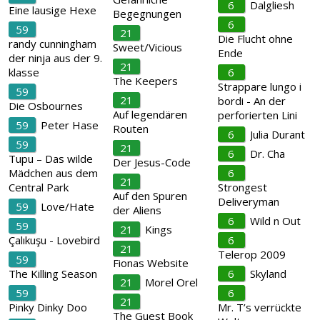
6
Dalgliesh
Eine lausige Hexe
Begegnungen
6
59
21
Die Flucht ohne
randy cunningham
Sweet/Vicious
Ende
der ninja aus der 9.
21
klasse
6
The Keepers
Strappare lungo i
59
21
bordi - An der
Die Osbournes
Auf legendären
perforierten Lini
59
Peter Hase
Routen
6
Julia Durant
59
21
6
Dr. Cha
Tupu – Das wilde
Der Jesus-Code
Mädchen aus dem
6
21
Central Park
Strongest
Auf den Spuren
Deliveryman
59
Love/Hate
der Aliens
6
Wild n Out
59
21
Kings
Çalıkuşu - Lovebird
6
21
Telerop 2009
59
Fionas Website
The Killing Season
6
Skyland
21
Morel Orel
59
6
21
Pinky Dinky Doo
Mr. T’s verrückte
The Guest Book