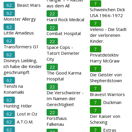
7
62
Beast Wars
aus dem All
Schweinchen Dick
62
22
USA 1964–1972
Monster Allergy
Hard Rock Medical
7
62
22
Veleno - Die Stadt
Little Amadeus
Combat Hospital
der verlorenen
62
Kinder.
22
Transformers G1
Space Cops -
7
Tatort Demeter
62
Privatdetektiv
City
Disneys Liebling,
Harry McGraw
ich habe die Kinder
22
7
geschrumpft
The Good Karma
Die Geister von
Hospital
62
Shepherdstown
Tenshi na
22
7
Konamaiki
Die Verschwörer -
Bravest Warriors
Im Namen der
62
7
Duckman
Gerechtigkeit
Hunting Hitler
7
22
62
Lost in Oz
Der Kaiser von
Forsthaus
62
A.T.O.M.
Schexing
Falkenau
62
7
Extras