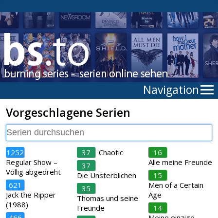
Navigation
Vorgeschlagene Serien
1252
37
Chaotic
16
Regular Show –
Alle meine Freunde
37
Völlig abgedreht
Die Unsterblichen
15
621
Men of a Certain
35
Jack the Ripper
Age
Thomas und seine
(1988)
Freunde
14
466
Meine einzige