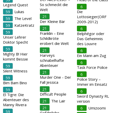
So schmeckt die
Legend Quest
6
Welt
59
Lukas
Die
21
Lottosieger(ORF
59
The Level
Der Kleine Bär
2009-2012)
59
KatzeKratz
21
6
59
Franklin – Eine
Belphégor oder
Unser Lehrer
Schildkröte
Das Geheimnis
Doktor Specht
erobert die Welt
des Louvre
59
21
6
Mighty B! Hier
Harveys
Ein Mann am Zug
kommt Bessie
schnabelhafte
6
Abenteuer
59
Task Force Police
Silent Witness
21
6
Murder One - Der
59
Police Story –
Fall Jessica
Bim Bam Bino
Immer im Einsatz
21
59
6
Difficult People
El Tigre: Die
Sword Dynasty RL
Abenteuer des
21
The Lair
version
Manny Rivera
21
6
Umizoomi
59
Gefährliche