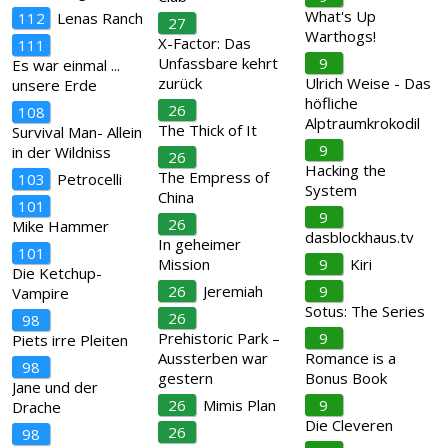
What's Up
112
Lenas Ranch
27
Warthogs!
X-Factor: Das
111
Unfassbare kehrt
9
Es war einmal ...
zurück
Ulrich Weise - Das
unsere Erde
höfliche
26
108
Alptraumkrokodil
The Thick of It
Survival Man- Allein
9
in der Wildniss
26
Hacking the
The Empress of
103
Petrocelli
System
China
101
9
26
Mike Hammer
dasblockhaus.tv
In geheimer
101
Mission
9
Kiri
Die Ketchup-
26
Jeremiah
9
Vampire
Sotus: The Series
26
98
Prehistoric Park –
9
Piets irre Pleiten
Aussterben war
Romance is a
98
gestern
Bonus Book
Jane und der
26
Mimis Plan
9
Drache
Die Cleveren
26
98