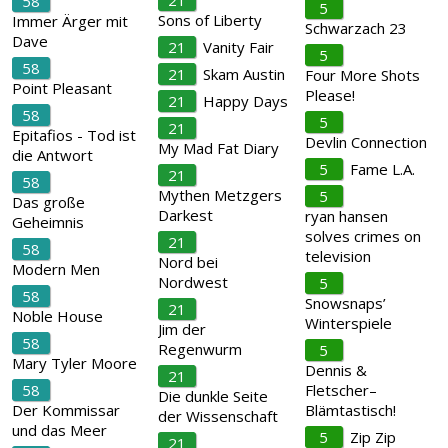
21
58
5
Sons of Liberty
Immer Ärger mit
Schwarzach 23
Dave
21
Vanity Fair
5
58
21
Skam Austin
Four More Shots
Point Pleasant
Please!
21
Happy Days
58
5
21
Epitafios - Tod ist
Devlin Connection
My Mad Fat Diary
die Antwort
5
Fame L.A.
21
58
Mythen Metzgers
5
Das große
Darkest
ryan hansen
Geheimnis
solves crimes on
21
58
television
Nord bei
Modern Men
Nordwest
5
58
Snowsnaps’
21
Noble House
Winterspiele
Jim der
58
Regenwurm
5
Mary Tyler Moore
Dennis &
21
58
Fletscher–
Die dunkle Seite
Der Kommissar
Blämtastisch!
der Wissenschaft
und das Meer
5
Zip Zip
21