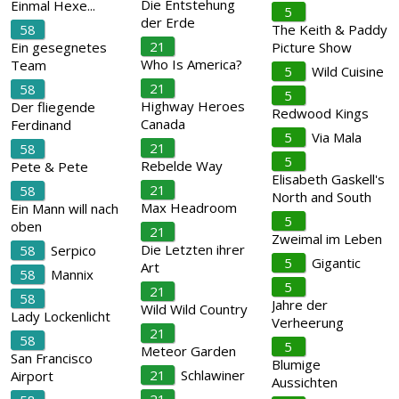
Die Entstehung
Einmal Hexe...
5
der Erde
58
The Keith & Paddy
21
Ein gesegnetes
Picture Show
Who Is America?
Team
5
Wild Cuisine
21
58
5
Highway Heroes
Der fliegende
Redwood Kings
Canada
Ferdinand
5
Via Mala
21
58
5
Rebelde Way
Pete & Pete
Elisabeth Gaskell's
21
58
North and South
Max Headroom
Ein Mann will nach
5
oben
21
Zweimal im Leben
Die Letzten ihrer
58
Serpico
5
Gigantic
Art
58
Mannix
5
21
58
Jahre der
Wild Wild Country
Lady Lockenlicht
Verheerung
21
58
5
Meteor Garden
San Francisco
Blumige
21
Schlawiner
Airport
Aussichten