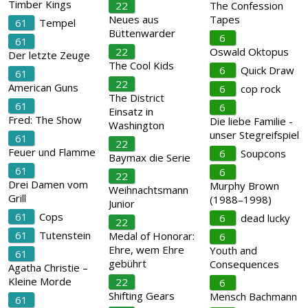
Timber Kings
22
The Confession
Neues aus
Tapes
61
Tempel
Büttenwarder
6
61
22
Oswald Oktopus
Der letzte Zeuge
The Cool Kids
6
Quick Draw
61
22
American Guns
6
cop rock
The District
61
6
Einsatz in
Fred: The Show
Die liebe Familie -
Washington
unser Stegreifspiel
61
22
Feuer und Flamme
6
Soupcons
Baymax die Serie
61
6
22
Drei Damen vom
Murphy Brown
Weihnachtsmann
Grill
(1988–1998)
Junior
61
Cops
6
dead lucky
22
61
Tutenstein
Medal of Honorar:
6
Ehre, wem Ehre
Youth and
61
gebührt
Consequences
Agatha Christie –
Kleine Morde
22
6
Shifting Gears
Mensch Bachmann
61