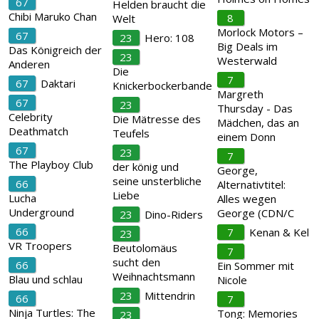
67
Helden braucht die
Chibi Maruko Chan
8
Welt
Morlock Motors –
67
23
Hero: 108
Big Deals im
Das Königreich der
23
Westerwald
Anderen
Die
7
67
Daktari
Knickerbockerbande
Margreth
67
23
Thursday - Das
Celebrity
Die Mätresse des
Mädchen, das an
Deathmatch
Teufels
einem Donn
67
23
7
The Playboy Club
der könig und
George,
seine unsterbliche
66
Alternativtitel:
Liebe
Lucha
Alles wegen
Underground
George (CDN/C
23
Dino-Riders
66
7
Kenan & Kel
23
VR Troopers
Beutolomäus
7
sucht den
66
Ein Sommer mit
Weihnachtsmann
Blau und schlau
Nicole
23
Mittendrin
66
7
Ninja Turtles: The
Tong: Memories
23