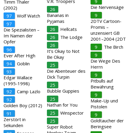
V.R. Troopers
9
Timm Thaler
Die Nervensäge
(2002)
26
Bananas in
9
97
Wolf Watch
Pyjamas
2DTV Cartoon-
97
Promis –
26
Hellcats
Die Spezialisten –
unzensiert GB
Im Namen der
26
The Lodge
2001–2004 (2DT
Opfer
26
9
The Birch
96
It’s Okay to Not
9
Ever After High
Be Okay
Die Wege Des
94
Goblin
25
Herrn
Die Abenteuer des
93
9
Dick Turpin
Edgar Wallace
Pitbulls auf
(1995-1998)
25
Bewährung
Bubble Guppies
92
Camp Lazlo
9
25
92
Make-Up und
Nathan for You
Golden Boy (2012)
Pistolen
25
Winspector
91
9
Zerstört in
Goldtaucher der
25
Sekunden
Beringsee
Super Robot
Monkey Team