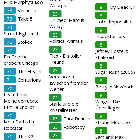
Milo Murphy's Law
Westphal
8
My Dead Ex
73
Veronica
23
8
73
Take 5
Dr. med. Marcus
Hotel Impossible
Welby
73
8
Street Fighter II
23
Inspektor Jury
Political Animals
72
Stoked
8
23
72
Jeffrey Epstein:
Tico - Ein toller
Ein Grieche
Stinkreich
Freund
erobert Chicago
8
23
72
The Healer
Sugar Rush (2005)
Verschollen
71
Centurions
8
zwischen fremden
Betty in NewYork
70
Welten
Leah Remini -
8
23
Meine verrückte
Wings - Die
Starla und die
Familie und ich
Überflieger
Kristallretter
70
8
23
Tara Duncan
Mein Dad ist'n
Strong Medicine
23
Robotboy
Rockstar
8
23
70
The K2
Sam and Max: