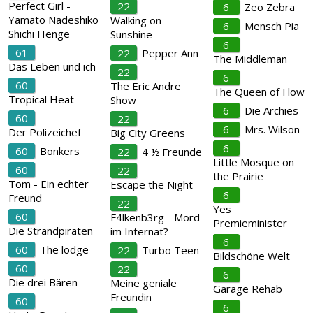
Perfect Girl -
22
6
Zeo Zebra
Yamato Nadeshiko
Walking on
6
Mensch Pia
Shichi Henge
Sunshine
6
61
22
Pepper Ann
The Middleman
Das Leben und ich
22
6
60
The Eric Andre
The Queen of Flow
Tropical Heat
Show
6
Die Archies
60
22
6
Mrs. Wilson
Der Polizeichef
Big City Greens
6
60
Bonkers
22
4 ½ Freunde
Little Mosque on
60
22
the Prairie
Tom - Ein echter
Escape the Night
6
Freund
22
Yes
60
F4lkenb3rg - Mord
Premieminister
Die Strandpiraten
im Internat?
6
60
The lodge
22
Turbo Teen
Bildschöne Welt
60
22
6
Die drei Bären
Meine geniale
Garage Rehab
Freundin
60
6