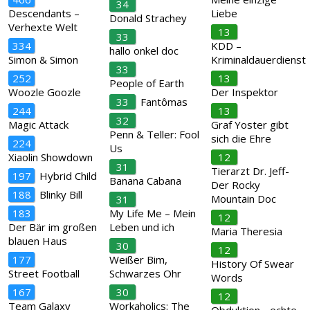
34
Descendants –
Liebe
Donald Strachey
Verhexte Welt
13
33
334
KDD –
hallo onkel doc
Simon & Simon
Kriminaldauerdienst
33
252
13
People of Earth
Woozle Goozle
Der Inspektor
33
Fantômas
244
13
32
Magic Attack
Graf Yoster gibt
Penn & Teller: Fool
sich die Ehre
224
Us
Xiaolin Showdown
12
31
Tierarzt Dr. Jeff-
197
Hybrid Child
Banana Cabana
Der Rocky
188
Blinky Bill
Mountain Doc
31
183
My Life Me – Mein
12
Der Bär im großen
Leben und ich
Maria Theresia
blauen Haus
30
12
177
Weißer Bim,
History Of Swear
Street Football
Schwarzes Ohr
Words
167
30
12
Team Galaxy
Workaholics: The