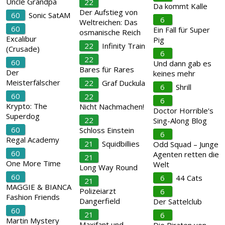
Uncle Grandpa
22
Da kommt Kalle
Der Aufstieg von
60
Sonic SatAM
6
Weltreichen: Das
60
Ein Fall für Super
osmanische Reich
Excalibur
Pig
22
Infinity Train
(Crusade)
6
22
60
Und dann gab es
Bares für Rares
Der
keines mehr
Meisterfälscher
22
Graf Duckula
6
Shrill
60
22
6
Krypto: The
Nicht Nachmachen!
Doctor Horrible's
Superdog
22
Sing-Along Blog
60
Schloss Einstein
6
Regal Academy
21
Squidbillies
Odd Squad – Junge
60
Agenten retten die
21
One More Time
Welt
Long Way Round
60
6
44 Cats
21
MAGGIE & BIANCA
Polizeiarzt
6
Fashion Friends
Dangerfield
Der Sattelclub
60
21
6
Martin Mystery
Maxifant und