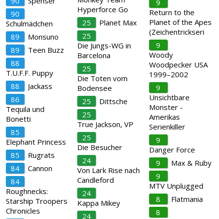
90
Spenser
9
Hyperforce Go
Return to the
90
Planet of the Apes
25
Planet Max
Schulmädchen
(Zeichentrickseri
25
89
Monsuno
9
Die Jungs-WG in
89
Teen Buzz
Woody
Barcelona
88
Woodpecker USA
25
T.U.F.F. Puppy
1999–2002
Die Toten vom
88
Jackass
9
Bodensee
Unsichtbare
86
25
Dittsche
Monster -
Tequila und
25
Amerikas
Bonetti
True Jackson, VP
Serienkiller
85
25
9
Elephant Princess
Die Besucher
Danger Force
85
Rugrats
24
9
Max & Ruby
84
Cannon
Von Lark Rise nach
9
Candleford
84
MTV Unplugged
Roughnecks:
24
8
Flatmania
Starship Troopers
Kappa Mikey
Chronicles
8
24