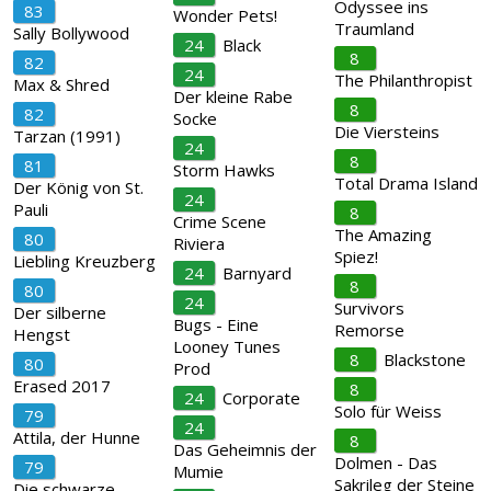
Odyssee ins
83
Wonder Pets!
Traumland
Sally Bollywood
24
Black
8
82
24
The Philanthropist
Max & Shred
Der kleine Rabe
8
82
Socke
Die Viersteins
Tarzan (1991)
24
8
81
Storm Hawks
Total Drama Island
Der König von St.
24
Pauli
8
Crime Scene
The Amazing
80
Riviera
Spiez!
Liebling Kreuzberg
24
Barnyard
8
80
24
Survivors
Der silberne
Bugs - Eine
Remorse
Hengst
Looney Tunes
8
Blackstone
80
Prod
Erased 2017
8
24
Corporate
Solo für Weiss
79
24
Attila, der Hunne
8
Das Geheimnis der
Dolmen - Das
79
Mumie
Sakrileg der Steine
Die schwarze