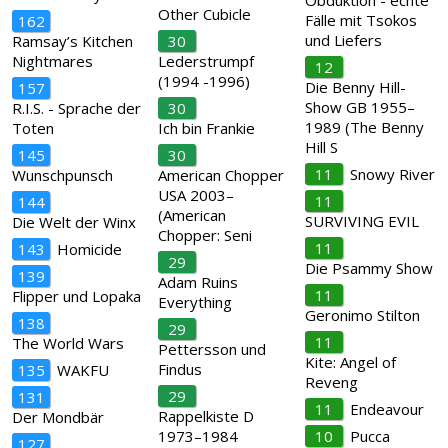
Obduktion - echte
Other Cubicle
Fälle mit Tsokos
162
und Liefers
Ramsay’s Kitchen
30
Nightmares
Lederstrumpf
12
(1994 -1996)
Die Benny Hill-
157
Show GB 1955–
R.I.S. - Sprache der
30
1989 (The Benny
Toten
Ich bin Frankie
Hill S
145
30
11
Snowy River
Wunschpunsch
American Chopper
USA 2003–
11
144
(American
SURVIVING EVIL
Die Welt der Winx
Chopper: Seni
11
143
Homicide
29
Die Psammy Show
139
Adam Ruins
11
Flipper und Lopaka
Everything
Geronimo Stilton
138
29
11
The World Wars
Pettersson und
Kite: Angel of
Findus
135
WAKFU
Reveng
29
131
11
Endeavour
Rappelkiste D
Der Mondbär
1973–1984
10
Pucca
127