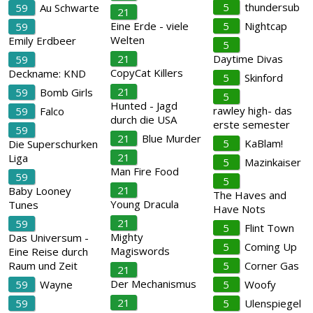
5
thundersub
59
Au Schwarte
21
Eine Erde - viele
5
Nightcap
59
Welten
Emily Erdbeer
5
21
Daytime Divas
59
CopyCat Killers
Deckname: KND
5
Skinford
21
59
Bomb Girls
5
Hunted - Jagd
rawley high- das
59
Falco
durch die USA
erste semester
59
21
Blue Murder
5
KaBlam!
Die Superschurken
21
Liga
5
Mazinkaiser
Man Fire Food
59
5
21
Baby Looney
The Haves and
Young Dracula
Tunes
Have Nots
21
59
5
Flint Town
Mighty
Das Universum -
5
Coming Up
Magiswords
Eine Reise durch
Raum und Zeit
5
Corner Gas
21
Der Mechanismus
59
Wayne
5
Woofy
21
59
5
Ulenspiegel