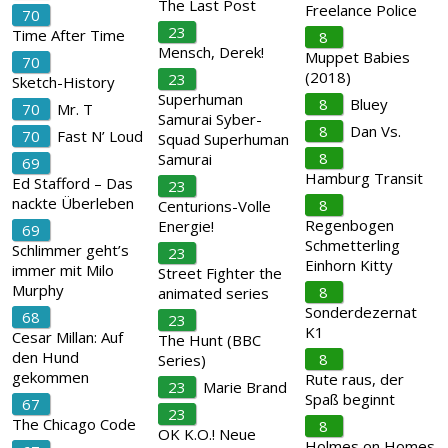
The Last Post
Freelance Police
70
23
Time After Time
8
Mensch, Derek!
Muppet Babies
70
(2018)
23
Sketch-History
Superhuman
8
Bluey
70
Mr. T
Samurai Syber-
8
Dan Vs.
70
Fast N’ Loud
Squad Superhuman
8
Samurai
69
Hamburg Transit
Ed Stafford – Das
23
nackte Überleben
8
Centurions-Volle
Regenbogen
Energie!
69
Schmetterling
Schlimmer geht’s
23
Einhorn Kitty
immer mit Milo
Street Fighter the
Murphy
8
animated series
Sonderdezernat
68
23
K1
Cesar Millan: Auf
The Hunt (BBC
den Hund
8
Series)
gekommen
Rute raus, der
23
Marie Brand
Spaß beginnt
67
23
The Chicago Code
8
OK K.O.! Neue
Holmes on Homes