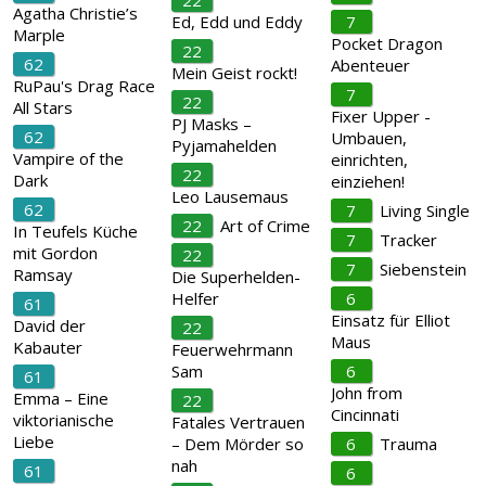
22
Agatha Christie’s
Ed, Edd und Eddy
7
Marple
Pocket Dragon
22
62
Abenteuer
Mein Geist rockt!
RuPau's Drag Race
7
22
All Stars
Fixer Upper -
PJ Masks –
62
Umbauen,
Pyjamahelden
Vampire of the
einrichten,
22
Dark
einziehen!
Leo Lausemaus
62
7
Living Single
22
Art of Crime
In Teufels Küche
7
Tracker
mit Gordon
22
7
Siebenstein
Ramsay
Die Superhelden-
Helfer
6
61
Einsatz für Elliot
David der
22
Maus
Kabauter
Feuerwehrmann
Sam
6
61
John from
Emma – Eine
22
Cincinnati
viktorianische
Fatales Vertrauen
Liebe
– Dem Mörder so
6
Trauma
nah
61
6