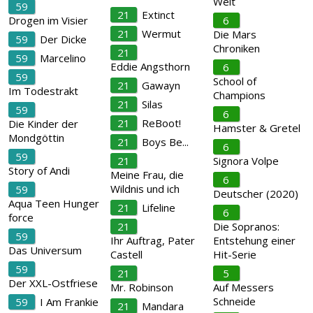
Welt
59
21
Extinct
Drogen im Visier
6
21
Wermut
Die Mars
59
Der Dicke
Chroniken
21
59
Marcelino
Eddie Angsthorn
6
59
School of
21
Gawayn
Im Todestrakt
Champions
21
Silas
59
6
21
ReBoot!
Die Kinder der
Hamster & Gretel
Mondgöttin
21
Boys Be...
6
59
21
Signora Volpe
Story of Andi
Meine Frau, die
6
Wildnis und ich
59
Deutscher (2020)
Aqua Teen Hunger
21
Lifeline
6
force
21
Die Sopranos:
59
Ihr Auftrag, Pater
Entstehung einer
Das Universum
Castell
Hit-Serie
59
21
5
Der XXL-Ostfriese
Mr. Robinson
Auf Messers
Schneide
59
I Am Frankie
21
Mandara