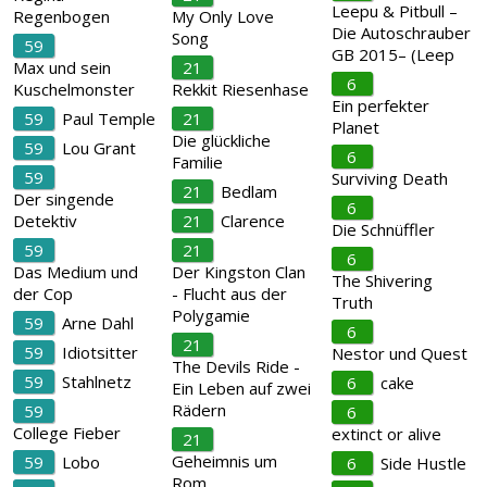
Leepu & Pitbull –
Regenbogen
My Only Love
Die Autoschrauber
Song
59
GB 2015– (Leep
Max und sein
21
6
Kuschelmonster
Rekkit Riesenhase
Ein perfekter
59
Paul Temple
21
Planet
Die glückliche
59
Lou Grant
6
Familie
59
Surviving Death
21
Bedlam
Der singende
6
Detektiv
21
Clarence
Die Schnüffler
59
21
6
Das Medium und
Der Kingston Clan
The Shivering
der Cop
- Flucht aus der
Truth
Polygamie
59
Arne Dahl
6
21
59
Idiotsitter
Nestor und Quest
The Devils Ride -
59
Stahlnetz
6
cake
Ein Leben auf zwei
Rädern
59
6
College Fieber
extinct or alive
21
Geheimnis um
59
Lobo
6
Side Hustle
Rom