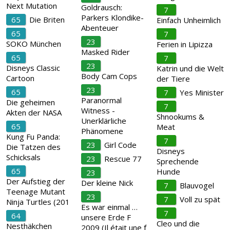
Next Mutation
Goldrausch:
7
Parkers Klondike-
65
Die Briten
Einfach Unheimlich
Abenteuer
65
7
23
SOKO München
Ferien in Lipizza
Masked Rider
65
7
23
Disneys Classic
Katrin und die Welt
Body Cam Cops
Cartoon
der Tiere
23
65
7
Yes Minister
Paranormal
Die geheimen
7
Witness -
Akten der NASA
Shnookums &
Unerklärliche
65
Meat
Phänomene
Kung Fu Panda:
7
23
Girl Code
Die Tatzen des
Disneys
Schicksals
23
Rescue 77
Sprechende
65
Hunde
23
Der Aufstieg der
Der kleine Nick
7
Blauvogel
Teenage Mutant
23
7
Voll zu spät
Ninja Turtles (201
Es war einmal …
7
64
unsere Erde F
Cleo und die
Nesthäkchen
2009 (Il était une f