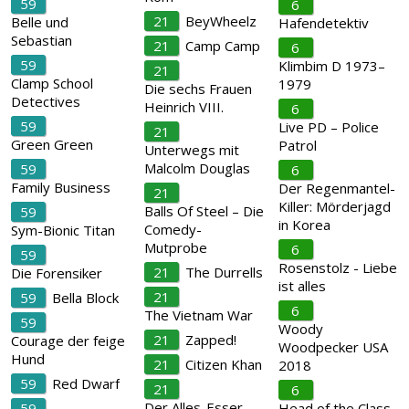
59
6
21
BeyWheelz
Belle und
Hafendetektiv
Sebastian
21
Camp Camp
6
59
Klimbim D 1973–
21
Clamp School
1979
Die sechs Frauen
Detectives
Heinrich VIII.
6
59
Live PD – Police
21
Green Green
Patrol
Unterwegs mit
Malcolm Douglas
59
6
Family Business
Der Regenmantel-
21
Killer: Mörderjagd
Balls Of Steel – Die
59
in Korea
Comedy-
Sym-Bionic Titan
Mutprobe
6
59
Rosenstolz - Liebe
21
The Durrells
Die Forensiker
ist alles
21
59
Bella Block
6
The Vietnam War
59
Woody
21
Zapped!
Courage der feige
Woodpecker USA
Hund
21
Citizen Khan
2018
59
Red Dwarf
21
6
Der Alles-Esser –
59
Head of the Class