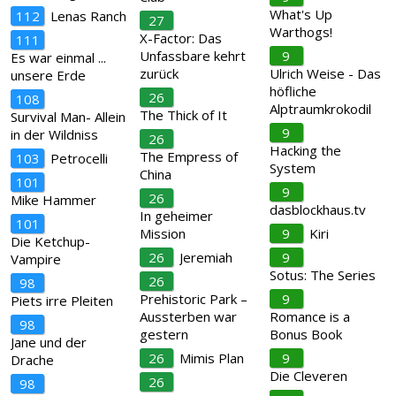
What's Up
112
Lenas Ranch
27
Warthogs!
X-Factor: Das
111
Unfassbare kehrt
9
Es war einmal ...
zurück
Ulrich Weise - Das
unsere Erde
höfliche
26
108
Alptraumkrokodil
The Thick of It
Survival Man- Allein
9
in der Wildniss
26
Hacking the
The Empress of
103
Petrocelli
System
China
101
9
26
Mike Hammer
dasblockhaus.tv
In geheimer
101
Mission
9
Kiri
Die Ketchup-
26
Jeremiah
9
Vampire
Sotus: The Series
26
98
Prehistoric Park –
9
Piets irre Pleiten
Aussterben war
Romance is a
98
gestern
Bonus Book
Jane und der
26
Mimis Plan
9
Drache
Die Cleveren
26
98