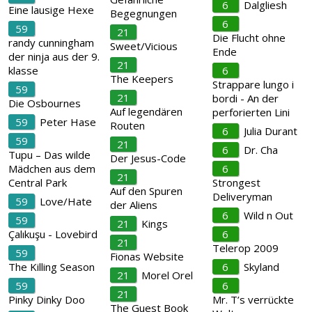
6
Dalgliesh
Eine lausige Hexe
Begegnungen
6
59
21
Die Flucht ohne
randy cunningham
Sweet/Vicious
Ende
der ninja aus der 9.
21
klasse
6
The Keepers
Strappare lungo i
59
21
bordi - An der
Die Osbournes
Auf legendären
perforierten Lini
59
Peter Hase
Routen
6
Julia Durant
59
21
6
Dr. Cha
Tupu – Das wilde
Der Jesus-Code
Mädchen aus dem
6
21
Central Park
Strongest
Auf den Spuren
Deliveryman
59
Love/Hate
der Aliens
6
Wild n Out
59
21
Kings
Çalıkuşu - Lovebird
6
21
Telerop 2009
59
Fionas Website
The Killing Season
6
Skyland
21
Morel Orel
59
6
21
Pinky Dinky Doo
Mr. T’s verrückte
The Guest Book