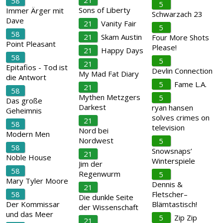
21
58
5
Sons of Liberty
Immer Ärger mit
Schwarzach 23
Dave
21
Vanity Fair
5
58
21
Skam Austin
Four More Shots
Point Pleasant
Please!
21
Happy Days
58
5
21
Epitafios - Tod ist
Devlin Connection
My Mad Fat Diary
die Antwort
5
Fame L.A.
21
58
Mythen Metzgers
5
Das große
Darkest
ryan hansen
Geheimnis
solves crimes on
21
58
television
Nord bei
Modern Men
Nordwest
5
58
Snowsnaps’
21
Noble House
Winterspiele
Jim der
58
Regenwurm
5
Mary Tyler Moore
Dennis &
21
58
Fletscher–
Die dunkle Seite
Der Kommissar
Blämtastisch!
der Wissenschaft
und das Meer
5
Zip Zip
21