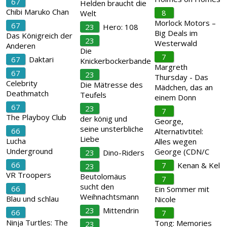
67
Helden braucht die
Chibi Maruko Chan
8
Welt
Morlock Motors –
67
23
Hero: 108
Big Deals im
Das Königreich der
23
Westerwald
Anderen
Die
7
67
Daktari
Knickerbockerbande
Margreth
67
23
Thursday - Das
Celebrity
Die Mätresse des
Mädchen, das an
Deathmatch
Teufels
einem Donn
67
23
7
The Playboy Club
der könig und
George,
seine unsterbliche
66
Alternativtitel:
Liebe
Lucha
Alles wegen
Underground
George (CDN/C
23
Dino-Riders
66
7
Kenan & Kel
23
VR Troopers
Beutolomäus
7
sucht den
66
Ein Sommer mit
Weihnachtsmann
Blau und schlau
Nicole
23
Mittendrin
66
7
Ninja Turtles: The
Tong: Memories
23