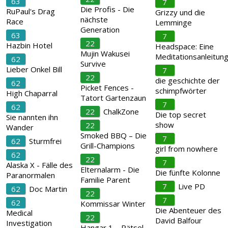
63
7
Die Profis - Die
RuPaul's Drag
Grizzy und die
nächste
Race
Lemminge
Generation
63
7
22
Hazbin Hotel
Headspace: Eine
Mujin Wakusei
Meditationsanleitun
62
Survive
Lieber Onkel Bill
7
22
die geschichte der
62
Picket Fences -
schimpfwörter
High Chaparral
Tatort Gartenzaun
7
62
22
ChalkZone
Die top secret
Sie nannten ihn
show
22
Wander
Smoked BBQ – Die
7
62
Sturmfrei
Grill-Champions
girl from nowhere
62
22
7
Alaska X - Fälle des
Elternalarm - Die
Die fünfte Kolonne
Paranormalen
Familie Parent
7
Live PD
62
Doc Martin
22
7
62
Kommissar Winter
Die Abenteuer des
Medical
22
David Balfour
Investigation
Hangar 1 – Rätsel