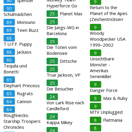
90
Spenser
9
Hyperforce Go
Return to the
90
Planet of the Apes
25
Planet Max
Schulmädchen
(Zeichentrickseri
25
89
Monsuno
9
Die Jungs-WG in
89
Teen Buzz
Woody
Barcelona
88
Woodpecker USA
25
T.U.F.F. Puppy
1999–2002
Die Toten vom
88
Jackass
9
Bodensee
Unsichtbare
86
25
Dittsche
Monster -
Tequila und
25
Amerikas
Bonetti
True Jackson, VP
Serienkiller
85
25
9
Elephant Princess
Die Besucher
Danger Force
85
Rugrats
24
9
Max & Ruby
84
Cannon
Von Lark Rise nach
9
Candleford
84
MTV Unplugged
Roughnecks:
24
8
Flatmania
Starship Troopers
Kappa Mikey
Chronicles
8
24