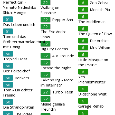
Perfect Girl -
22
6
Zeo Zebra
Yamato Nadeshiko
Walking on
6
Mensch Pia
Shichi Henge
Sunshine
6
61
22
Pepper Ann
The Middleman
Das Leben und ich
22
6
61
The Eric Andre
The Queen of Flow
Tom und das
Show
6
Die Archies
Erdbeermarmeladebrot
22
mit Honig
6
Mrs. Wilson
Big City Greens
60
6
22
4 ½ Freunde
Tropical Heat
Little Mosque on
22
the Prairie
60
Escape the Night
Der Polizeichef
6
22
Yes
60
Bonkers
F4lkenb3rg - Mord
Premieminister
60
im Internat?
6
Tom - Ein echter
22
Turbo Teen
Bildschöne Welt
Freund
22
6
60
Meine geniale
Garage Rehab
Die Strandpiraten
Freundin
6
60
The lodge