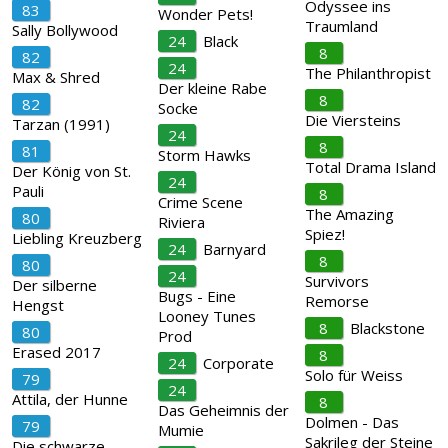
Odyssee ins
83
Wonder Pets!
Traumland
Sally Bollywood
24
Black
8
82
24
The Philanthropist
Max & Shred
Der kleine Rabe
8
82
Socke
Die Viersteins
Tarzan (1991)
24
8
81
Storm Hawks
Total Drama Island
Der König von St.
24
Pauli
8
Crime Scene
The Amazing
80
Riviera
Spiez!
Liebling Kreuzberg
24
Barnyard
8
80
24
Survivors
Der silberne
Bugs - Eine
Remorse
Hengst
Looney Tunes
8
Blackstone
80
Prod
Erased 2017
8
24
Corporate
Solo für Weiss
79
24
Attila, der Hunne
8
Das Geheimnis der
Dolmen - Das
79
Mumie
Sakrileg der Steine
Die schwarze