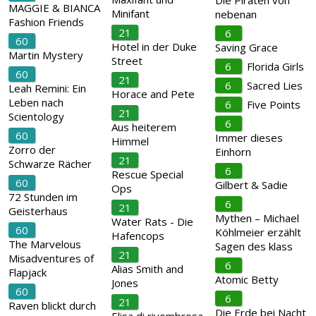
Die Piraten von
MAGGIE & BIANCA
Minifant
nebenan
Fashion Friends
21
6
60
Hotel in der Duke
Saving Grace
Martin Mystery
Street
6
Florida Girls
60
21
6
Sacred Lies
Leah Remini: Ein
Horace and Pete
Leben nach
6
Five Points
21
Scientology
6
Aus heiterem
60
Immer dieses
Himmel
Zorro der
Einhorn
21
Schwarze Rächer
6
Rescue Special
60
Gilbert & Sadie
Ops
72 Stunden im
6
21
Geisterhaus
Mythen – Michael
Water Rats - Die
60
Köhlmeier erzählt
Hafencops
The Marvelous
Sagen des klass
21
Misadventures of
6
Alias Smith and
Flapjack
Atomic Betty
Jones
60
6
21
Raven blickt durch
Die Erde bei Nacht