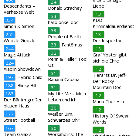
34
Descendants –
Liebe
Donald Strachey
Verhexte Welt
13
33
334
KDD –
hallo onkel doc
Simon & Simon
Kriminaldauerdienst
33
252
13
People of Earth
Woozle Goozle
Der Inspektor
33
Fantômas
244
13
32
Magic Attack
Graf Yoster gibt
Penn & Teller: Fool
sich die Ehre
224
Us
Xiaolin Showdown
12
31
Tierarzt Dr. Jeff-
197
Hybrid Child
Banana Cabana
Der Rocky
188
Blinky Bill
Mountain Doc
31
183
My Life Me – Mein
12
Der Bär im großen
Leben und ich
Maria Theresia
blauen Haus
30
12
177
Weißer Bim,
History Of Swear
Street Football
Schwarzes Ohr
Words
167
30
12
Team Galaxy
Workaholics: The