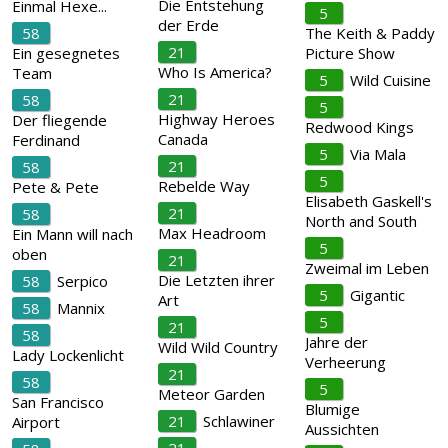
Die Entstehung
Einmal Hexe...
5
der Erde
58
The Keith & Paddy
21
Ein gesegnetes
Picture Show
Who Is America?
Team
5
Wild Cuisine
21
58
5
Highway Heroes
Der fliegende
Redwood Kings
Canada
Ferdinand
5
Via Mala
21
58
5
Rebelde Way
Pete & Pete
Elisabeth Gaskell's
21
58
North and South
Max Headroom
Ein Mann will nach
5
oben
21
Zweimal im Leben
Die Letzten ihrer
58
Serpico
5
Gigantic
Art
58
Mannix
5
21
58
Jahre der
Wild Wild Country
Lady Lockenlicht
Verheerung
21
58
5
Meteor Garden
San Francisco
Blumige
21
Schlawiner
Airport
Aussichten