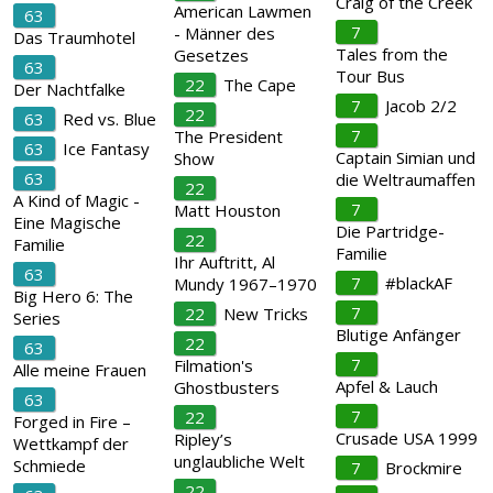
Craig of the Creek
American Lawmen
63
7
- Männer des
Das Traumhotel
Tales from the
Gesetzes
63
Tour Bus
22
The Cape
Der Nachtfalke
7
Jacob 2/2
22
63
Red vs. Blue
7
The President
63
Ice Fantasy
Captain Simian und
Show
63
die Weltraumaffen
22
A Kind of Magic -
7
Matt Houston
Eine Magische
Die Partridge-
22
Familie
Familie
Ihr Auftritt, Al
63
7
#blackAF
Mundy 1967–1970
Big Hero 6: The
7
22
New Tricks
Series
Blutige Anfänger
22
63
7
Filmation's
Alle meine Frauen
Apfel & Lauch
Ghostbusters
63
7
22
Forged in Fire –
Crusade USA 1999
Ripley’s
Wettkampf der
unglaubliche Welt
Schmiede
7
Brockmire
22