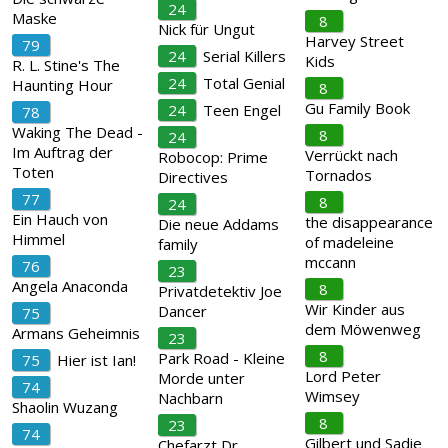
24
Maske
8
Nick für Ungut
Harvey Street
79
24
Serial Killers
Kids
R. L. Stine's The
24
Total Genial
Haunting Hour
8
Gu Family Book
24
Teen Engel
78
Waking The Dead -
8
24
Im Auftrag der
Verrückt nach
Robocop: Prime
Toten
Tornados
Directives
77
8
24
Ein Hauch von
the disappearance
Die neue Addams
Himmel
of madeleine
family
mccann
76
23
Angela Anaconda
8
Privatdetektiv Joe
Wir Kinder aus
Dancer
75
dem Möwenweg
Armans Geheimnis
23
8
Park Road - Kleine
75
Hier ist Ian!
Lord Peter
Morde unter
74
Wimsey
Nachbarn
Shaolin Wuzang
8
23
74
Gilbert und Sadie
Chefarzt Dr.