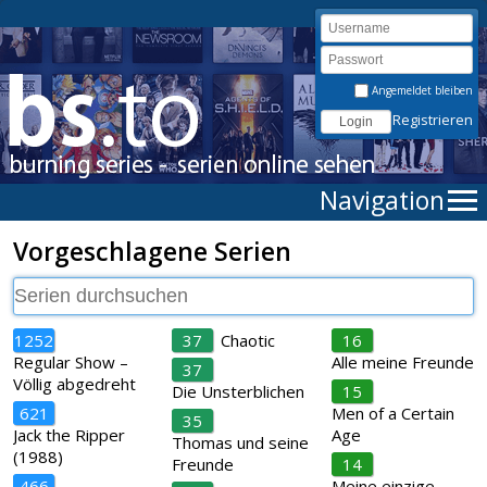
Angemeldet bleiben
Registrieren
Navigation
Vorgeschlagene Serien
1252
37
Chaotic
16
Regular Show –
Alle meine Freunde
37
Völlig abgedreht
Die Unsterblichen
15
621
Men of a Certain
35
Jack the Ripper
Age
Thomas und seine
(1988)
Freunde
14
466
Meine einzige