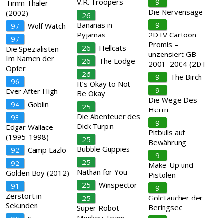
V.R. Troopers
9
Timm Thaler
Die Nervensäge
(2002)
26
Bananas in
9
97
Wolf Watch
Pyjamas
2DTV Cartoon-
97
Promis –
26
Hellcats
Die Spezialisten –
unzensiert GB
Im Namen der
26
The Lodge
2001–2004 (2DT
Opfer
26
9
The Birch
96
It’s Okay to Not
9
Ever After High
Be Okay
Die Wege Des
94
Goblin
25
Herrn
Die Abenteuer des
93
9
Dick Turpin
Edgar Wallace
Pitbulls auf
(1995-1998)
25
Bewährung
Bubble Guppies
92
Camp Lazlo
9
25
92
Make-Up und
Nathan for You
Golden Boy (2012)
Pistolen
25
Winspector
91
9
Zerstört in
Goldtaucher der
25
Sekunden
Beringsee
Super Robot
Monkey Team