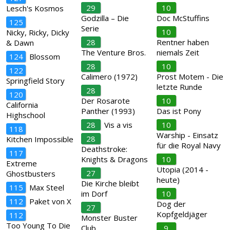
29
10
Lesch's Kosmos
Godzilla – Die
Doc McStuffins
125
Serie
10
Nicky, Ricky, Dicky
28
Rentner haben
& Dawn
The Venture Bros.
niemals Zeit
124
Blossom
28
10
122
Calimero (1972)
Prost Motem - Die
Springfield Story
letzte Runde
28
120
Der Rosarote
10
California
Panther (1993)
Das ist Pony
Highschool
28
Vis a vis
10
118
Warship - Einsatz
28
Kitchen Impossible
für die Royal Navy
Deathstroke:
117
Knights & Dragons
10
Extreme
Utopia (2014 -
27
Ghostbusters
heute)
Die Kirche bleibt
115
Max Steel
im Dorf
10
112
Paket von X
Dog der
27
Kopfgeldjäger
112
Monster Buster
Too Young To Die
Club
9