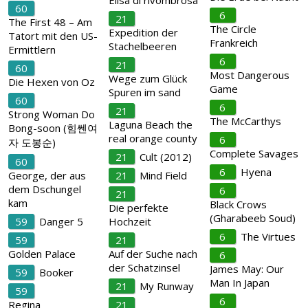
Elisa di rivombrosa
60
6
21
The First 48 – Am
The Circle
Expedition der
Tatort mit den US-
Frankreich
Stachelbeeren
Ermittlern
6
21
60
Most Dangerous
Wege zum Glück
Die Hexen von Oz
Game
Spuren im sand
60
6
21
Strong Woman Do
The McCarthys
Laguna Beach the
Bong-soon (힘쎈여
real orange county
6
자 도봉순)
Complete Savages
21
Cult (2012)
60
6
Hyena
George, der aus
21
Mind Field
dem Dschungel
6
21
kam
Black Crows
Die perfekte
(Gharabeeb Soud)
59
Danger 5
Hochzeit
6
The Virtues
59
21
Golden Palace
Auf der Suche nach
6
der Schatzinsel
James May: Our
59
Booker
Man In Japan
21
My Runway
59
6
Regina
21