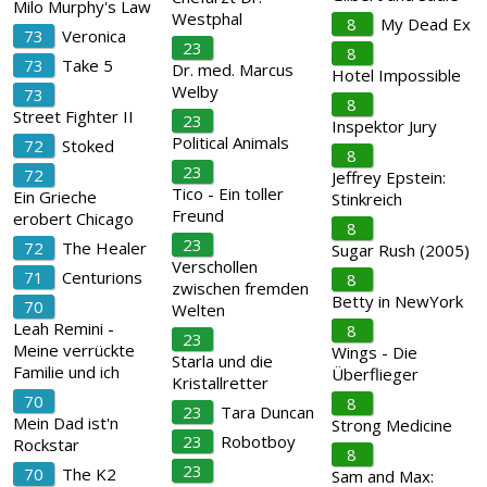
Milo Murphy's Law
Westphal
8
My Dead Ex
73
Veronica
23
8
73
Take 5
Dr. med. Marcus
Hotel Impossible
Welby
73
8
Street Fighter II
23
Inspektor Jury
Political Animals
72
Stoked
8
23
72
Jeffrey Epstein:
Tico - Ein toller
Ein Grieche
Stinkreich
Freund
erobert Chicago
8
23
72
The Healer
Sugar Rush (2005)
Verschollen
71
Centurions
8
zwischen fremden
Betty in NewYork
70
Welten
Leah Remini -
8
23
Meine verrückte
Wings - Die
Starla und die
Familie und ich
Überflieger
Kristallretter
70
8
23
Tara Duncan
Mein Dad ist'n
Strong Medicine
23
Robotboy
Rockstar
8
23
70
The K2
Sam and Max: