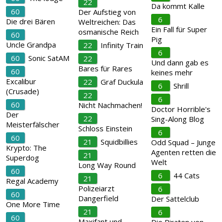
22
Da kommt Kalle
60
Der Aufstieg von
6
Die drei Bären
Weltreichen: Das
Ein Fall für Super
osmanische Reich
60
Pig
Uncle Grandpa
22
Infinity Train
6
60
Sonic SatAM
22
Und dann gab es
Bares für Rares
60
keines mehr
Excalibur
22
Graf Duckula
6
Shrill
(Crusade)
22
6
60
Nicht Nachmachen!
Doctor Horrible's
Der
22
Sing-Along Blog
Meisterfälscher
Schloss Einstein
6
60
21
Squidbillies
Odd Squad – Junge
Krypto: The
Agenten retten die
21
Superdog
Welt
Long Way Round
60
6
44 Cats
21
Regal Academy
Polizeiarzt
6
60
Dangerfield
Der Sattelclub
One More Time
21
6
60
Maxifant und