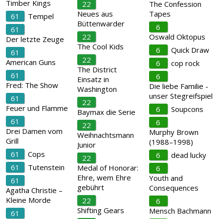
Timber Kings
22
The Confession
Neues aus
Tapes
61
Tempel
Büttenwarder
6
61
22
Oswald Oktopus
Der letzte Zeuge
The Cool Kids
6
Quick Draw
61
22
American Guns
6
cop rock
The District
61
6
Einsatz in
Fred: The Show
Die liebe Familie -
Washington
unser Stegreifspiel
61
22
Feuer und Flamme
6
Soupcons
Baymax die Serie
61
6
22
Drei Damen vom
Murphy Brown
Weihnachtsmann
Grill
(1988–1998)
Junior
61
Cops
6
dead lucky
22
61
Tutenstein
Medal of Honorar:
6
Ehre, wem Ehre
Youth and
61
gebührt
Consequences
Agatha Christie –
Kleine Morde
22
6
Shifting Gears
Mensch Bachmann
61