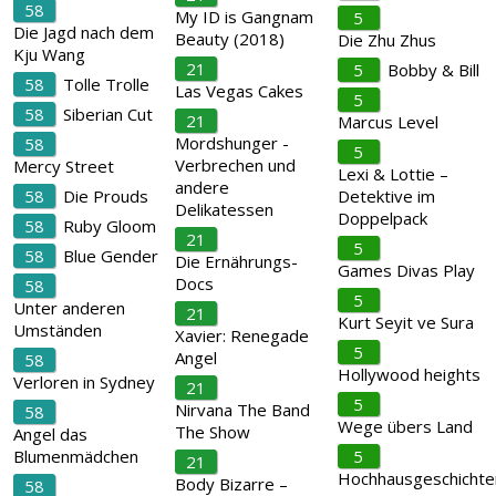
58
My ID is Gangnam
5
Die Jagd nach dem
Beauty (2018)
Die Zhu Zhus
Kju Wang
21
5
Bobby & Bill
58
Tolle Trolle
Las Vegas Cakes
5
58
Siberian Cut
21
Marcus Level
Mordshunger -
58
5
Verbrechen und
Mercy Street
Lexi & Lottie –
andere
58
Die Prouds
Detektive im
Delikatessen
Doppelpack
58
Ruby Gloom
21
5
58
Blue Gender
Die Ernährungs-
Games Divas Play
Docs
58
5
Unter anderen
21
Kurt Seyit ve Sura
Umständen
Xavier: Renegade
5
Angel
58
Hollywood heights
Verloren in Sydney
21
5
Nirvana The Band
58
Wege übers Land
The Show
Angel das
Blumenmädchen
5
21
Hochhausgeschichte
Body Bizarre –
58