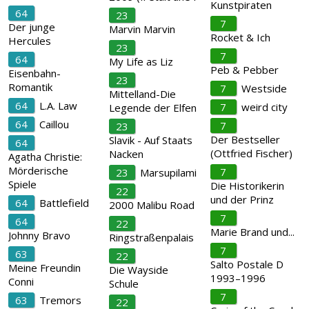
Kunstpiraten
64
23
7
Der junge
Marvin Marvin
Rocket & Ich
Hercules
23
7
64
My Life as Liz
Peb & Pebber
Eisenbahn-
23
Romantik
7
Westside
Mittelland-Die
64
L.A. Law
7
weird city
Legende der Elfen
64
Caillou
7
23
Der Bestseller
Slavik - Auf Staats
64
(Ottfried Fischer)
Nacken
Agatha Christie:
Mörderische
7
23
Marsupilami
Spiele
Die Historikerin
22
und der Prinz
64
Battlefield
2000 Malibu Road
7
64
22
Marie Brand und...
Johnny Bravo
Ringstraßenpalais
7
63
22
Salto Postale D
Meine Freundin
Die Wayside
1993–1996
Conni
Schule
7
63
Tremors
22