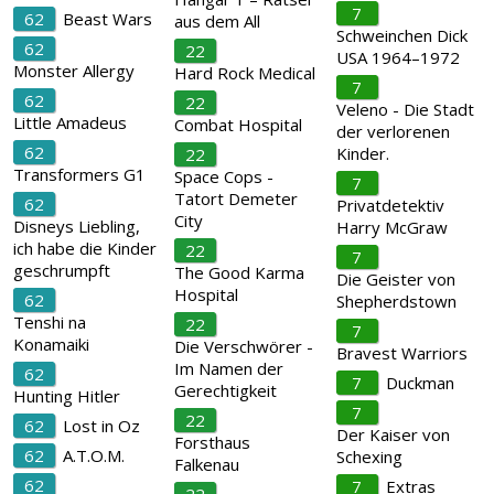
7
62
Beast Wars
aus dem All
Schweinchen Dick
62
22
USA 1964–1972
Monster Allergy
Hard Rock Medical
7
62
22
Veleno - Die Stadt
Little Amadeus
Combat Hospital
der verlorenen
62
Kinder.
22
Transformers G1
Space Cops -
7
Tatort Demeter
62
Privatdetektiv
City
Disneys Liebling,
Harry McGraw
ich habe die Kinder
22
7
geschrumpft
The Good Karma
Die Geister von
Hospital
62
Shepherdstown
Tenshi na
22
7
Konamaiki
Die Verschwörer -
Bravest Warriors
Im Namen der
62
7
Duckman
Gerechtigkeit
Hunting Hitler
7
22
62
Lost in Oz
Der Kaiser von
Forsthaus
62
A.T.O.M.
Schexing
Falkenau
62
7
Extras