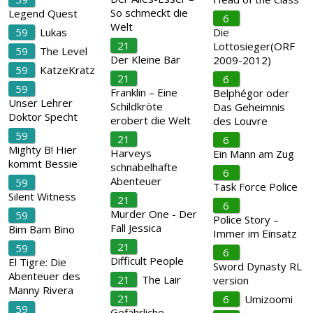
So schmeckt die
Legend Quest
6
Welt
59
Lukas
Die
21
Lottosieger(ORF
59
The Level
Der Kleine Bär
2009-2012)
59
KatzeKratz
21
6
59
Franklin – Eine
Belphégor oder
Unser Lehrer
Schildkröte
Das Geheimnis
Doktor Specht
erobert die Welt
des Louvre
59
21
6
Mighty B! Hier
Harveys
Ein Mann am Zug
kommt Bessie
schnabelhafte
6
Abenteuer
59
Task Force Police
Silent Witness
21
6
Murder One - Der
59
Police Story –
Fall Jessica
Bim Bam Bino
Immer im Einsatz
21
59
6
Difficult People
El Tigre: Die
Sword Dynasty RL
Abenteuer des
21
The Lair
version
Manny Rivera
21
6
Umizoomi
59
Gefährliche