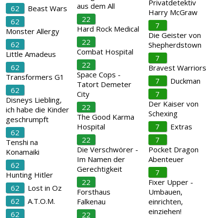
Privatdetektiv
aus dem All
62
Beast Wars
Harry McGraw
22
62
7
Hard Rock Medical
Monster Allergy
Die Geister von
22
62
Shepherdstown
Combat Hospital
Little Amadeus
7
22
62
Bravest Warriors
Space Cops -
Transformers G1
7
Duckman
Tatort Demeter
62
City
7
Disneys Liebling,
Der Kaiser von
22
ich habe die Kinder
Schexing
The Good Karma
geschrumpft
Hospital
7
Extras
62
22
7
Tenshi na
Die Verschwörer -
Pocket Dragon
Konamaiki
Im Namen der
Abenteuer
62
Gerechtigkeit
7
Hunting Hitler
22
Fixer Upper -
62
Lost in Oz
Forsthaus
Umbauen,
62
A.T.O.M.
Falkenau
einrichten,
einziehen!
62
22