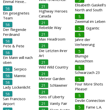
5
Einmal Hexe...
Elisabeth Gaskell's
21
58
North and South
Highway Heroes
Ein gesegnetes
Canada
5
Team
Zweimal im Leben
21
58
Rebelde Way
5
Gigantic
Der fliegende
21
Ferdinand
5
Max Headroom
Jahre der
58
Verheerung
21
Pete & Pete
Die Letzten ihrer
5
58
Art
Blumige
Ein Mann will nach
Aussichten
21
oben
Wild Wild Country
5
58
Serpico
Schwarzach 23
21
58
Mannix
Meteor Garden
5
58
Four More Shots
21
Schlawiner
Lady Lockenlicht
Please!
21
58
5
Sons of Liberty
San Francisco
Devlin Connection
21
Vanity Fair
Airport
5
Fame L.A.