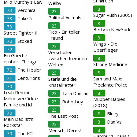
Stinkreich
Milo Murphy's Law
Welby
8
73
Veronica
23
Sugar Rush (2005)
Political Animals
73
Take 5
8
23
73
Betty in NewYork
Tico - Ein toller
Street Fighter II
8
Freund
72
Stoked
Wings - Die
23
72
Überflieger
Verschollen
Ein Grieche
8
zwischen fremden
erobert Chicago
Strong Medicine
Welten
72
The Healer
8
23
71
Centurions
Sam and Max:
Starla und die
Freelance Police
Kristallretter
70
Leah Remini -
8
23
Tara Duncan
Meine verrückte
Muppet Babies
23
Robotboy
Familie und ich
(2018)
23
70
8
Bluey
The Last Post
Mein Dad ist'n
8
Dan Vs.
23
Rockstar
8
Mensch, Derek!
70
The K2
Hamburg Transit