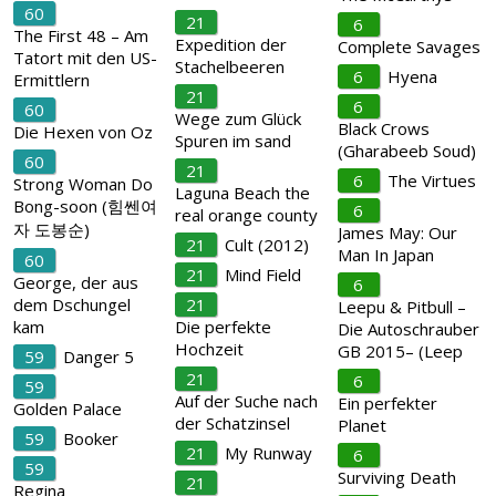
60
21
6
The First 48 – Am
Expedition der
Complete Savages
Tatort mit den US-
Stachelbeeren
6
Hyena
Ermittlern
21
6
60
Wege zum Glück
Black Crows
Die Hexen von Oz
Spuren im sand
(Gharabeeb Soud)
60
21
6
The Virtues
Strong Woman Do
Laguna Beach the
Bong-soon (힘쎈여
6
real orange county
자 도봉순)
James May: Our
21
Cult (2012)
Man In Japan
60
21
Mind Field
George, der aus
6
dem Dschungel
21
Leepu & Pitbull –
kam
Die perfekte
Die Autoschrauber
Hochzeit
GB 2015– (Leep
59
Danger 5
21
6
59
Auf der Suche nach
Ein perfekter
Golden Palace
der Schatzinsel
Planet
59
Booker
21
My Runway
6
59
Surviving Death
21
Regina