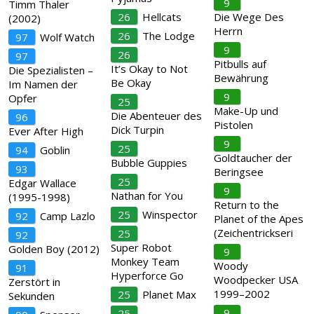
9
Timm Thaler
26
Hellcats
Die Wege Des
(2002)
Herrn
26
The Lodge
97
Wolf Watch
9
26
97
Pitbulls auf
It’s Okay to Not
Die Spezialisten –
Bewährung
Be Okay
Im Namen der
9
Opfer
25
Make-Up und
Die Abenteuer des
96
Pistolen
Dick Turpin
Ever After High
9
25
94
Goblin
Goldtaucher der
Bubble Guppies
93
Beringsee
25
Edgar Wallace
9
Nathan for You
(1995-1998)
Return to the
25
Winspector
92
Camp Lazlo
Planet of the Apes
(Zeichentrickseri
25
92
Super Robot
Golden Boy (2012)
9
Monkey Team
Woody
91
Hyperforce Go
Woodpecker USA
Zerstört in
1999–2002
25
Planet Max
Sekunden
9
25