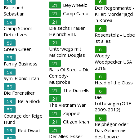
59
6
21
BeyWheelz
Belle und
Der Regenmantel-
21
Camp Camp
Sebastian
Killer: Mörderjagd
in Korea
21
59
Die sechs Frauen
Clamp School
6
Heinrich VIII.
Detectives
Rosenstolz - Liebe
ist alles
21
59
Unterwegs mit
Green Green
6
Malcolm Douglas
Woody
59
Woodpecker USA
21
Family Business
2018
Balls Of Steel – Die
59
Comedy-
6
Sym-Bionic Titan
Mutprobe
Head of the Class
59
21
The Durrells
6
Die Forensiker
Die
21
59
Bella Block
Lottosieger(ORF
The Vietnam War
59
2009-2012)
21
Zapped!
Courage der feige
6
21
Citizen Khan
Hund
Belphégor oder
21
59
Red Dwarf
Das Geheimnis
Der Alles-Esser –
des Louvre
59