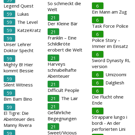
So schmeckt die
Legend Quest
6
Welt
Ein Mann am Zug
59
Lukas
21
6
59
The Level
Der Kleine Bär
Task Force Police
59
KatzeKratz
21
6
Franklin – Eine
59
Police Story –
Schildkröte
Unser Lehrer
Immer im Einsatz
erobert die Welt
Doktor Specht
6
21
59
Sword Dynasty RL
Harveys
Mighty B! Hier
version
schnabelhafte
kommt Bessie
6
Umizoomi
Abenteuer
59
6
Dalgliesh
21
Silent Witness
Difficult People
6
59
Die Flucht ohne
21
The Lair
Bim Bam Bino
Ende
21
59
6
Gefährliche
El Tigre: Die
Strappare lungo i
Begegnungen
Abenteuer des
bordi - An der
Manny Rivera
21
perforierten Lini
Sweet/Vicious
59