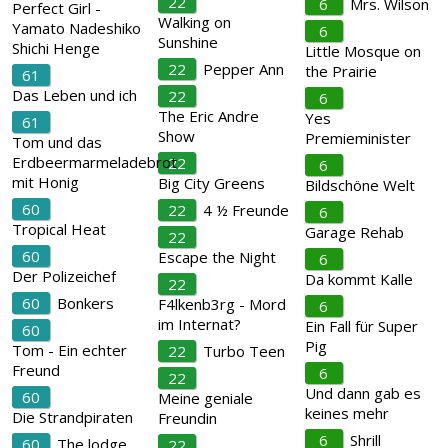
22
6
Mrs. Wilson
Perfect Girl -
Walking on
Yamato Nadeshiko
6
Sunshine
Shichi Henge
Little Mosque on
22
Pepper Ann
the Prairie
61
Das Leben und ich
22
6
The Eric Andre
Yes
61
Show
Premieminister
Tom und das
Erdbeermarmeladebrot
22
6
mit Honig
Big City Greens
Bildschöne Welt
60
22
4 ½ Freunde
6
Tropical Heat
Garage Rehab
22
60
Escape the Night
6
Der Polizeichef
Da kommt Kalle
22
60
Bonkers
F4lkenb3rg - Mord
6
im Internat?
Ein Fall für Super
60
Pig
Tom - Ein echter
22
Turbo Teen
Freund
6
22
Und dann gab es
60
Meine geniale
keines mehr
Die Strandpiraten
Freundin
6
Shrill
60
The lodge
22