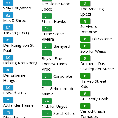
83
8
Der kleine Rabe
Sally Bollywood
The Amazing
Socke
Spiez!
82
24
Max & Shred
8
Storm Hawks
Survivors
82
24
Remorse
Tarzan (1991)
Crime Scene
8
Blackstone
Riviera
81
Der König von St.
8
24
Barnyard
Pauli
Solo für Weiss
24
80
8
Bugs - Eine
Liebling Kreuzberg
Dolmen - Das
Looney Tunes
Sakrileg der Steine
Prod
80
Der silberne
8
24
Corporate
Hengst
Harvey Street
24
Kids
80
Das Geheimnis der
Erased 2017
8
Mumie
Gu Family Book
79
24
Attila, der Hunne
8
Nick für Ungut
Verrückt nach
79
24
Serial Killers
Tornados
Die schwarze