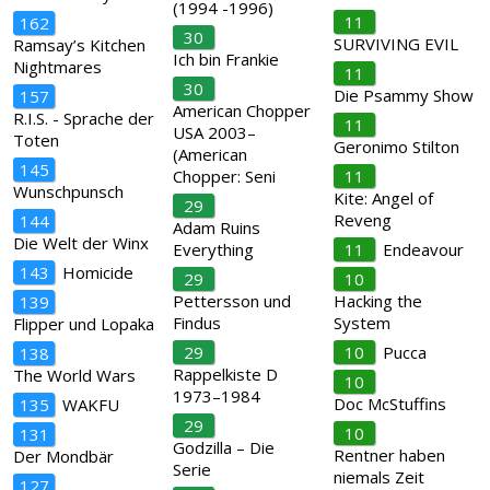
(1994 -1996)
11
162
30
SURVIVING EVIL
Ramsay’s Kitchen
Ich bin Frankie
Nightmares
11
30
Die Psammy Show
157
American Chopper
R.I.S. - Sprache der
11
USA 2003–
Toten
Geronimo Stilton
(American
145
Chopper: Seni
11
Wunschpunsch
Kite: Angel of
29
Reveng
144
Adam Ruins
Die Welt der Winx
Everything
11
Endeavour
143
Homicide
29
10
Pettersson und
Hacking the
139
Findus
System
Flipper und Lopaka
29
10
Pucca
138
Rappelkiste D
The World Wars
10
1973–1984
Doc McStuffins
135
WAKFU
29
10
131
Godzilla – Die
Rentner haben
Der Mondbär
Serie
niemals Zeit
127