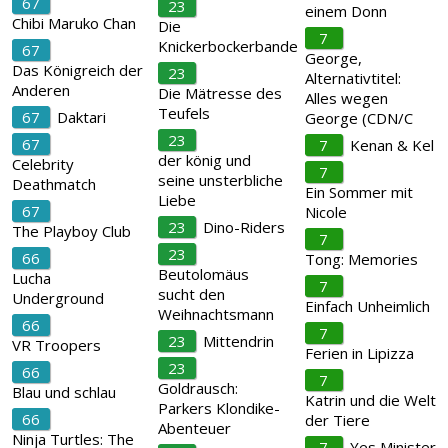
67
23
einem Donn
Chibi Maruko Chan
Die
7
Knickerbockerbande
67
George,
Das Königreich der
23
Alternativtitel:
Anderen
Die Mätresse des
Alles wegen
Teufels
67
Daktari
George (CDN/C
23
67
7
Kenan & Kel
der könig und
Celebrity
7
seine unsterbliche
Deathmatch
Ein Sommer mit
Liebe
67
Nicole
23
Dino-Riders
The Playboy Club
7
23
66
Tong: Memories
Beutolomäus
Lucha
7
sucht den
Underground
Einfach Unheimlich
Weihnachtsmann
66
7
23
Mittendrin
VR Troopers
Ferien in Lipizza
23
66
7
Goldrausch:
Blau und schlau
Katrin und die Welt
Parkers Klondike-
66
der Tiere
Abenteuer
Ninja Turtles: The
7
Yes Minister