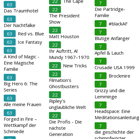
22
The Cape
7
63
Die Partridge-
22
Das Traumhotel
Familie
The President
63
Show
7
#blackAF
Der Nachtfalke
22
7
63
Red vs. Blue
Matt Houston
Blutige Anfänger
63
Ice Fantasy
22
7
63
Ihr Auftritt, Al
Apfel & Lauch
A Kind of Magic -
Mundy 1967–1970
7
Eine Magische
22
New Tricks
Crusade USA 1999
Familie
22
7
Brockmire
63
Filmation's
Big Hero 6: The
7
Ghostbusters
Series
Grizzy und die
22
Lemminge
63
Ripley’s
Alle meine Frauen
7
unglaubliche Welt
Headspace: Eine
63
22
Meditationsanleitun
Forged in Fire –
Die Profis - Die
Wettkampf der
7
nächste
Schmiede
die geschichte der
Generation
schimpfwörter