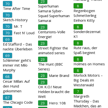
23
70
8
Superhuman
Time After Time
Regenbogen
Samurai Syber-
70
Schmetterling
Squad Superhuman
Sketch-History
Einhorn Kitty
Samurai
70
Mr. T
8
23
Sonderdezernat
Centurions-Volle
70
Fast N’ Loud
K1
Energie!
69
8
23
Ed Stafford – Das
Rute raus, der
Street Fighter the
nackte Überleben
Spaß beginnt
animated series
69
8
23
Schlimmer geht’s
Holmes on Homes
The Hunt (BBC
immer mit Milo
Series)
Murphy
8
Morlock Motors –
23
Marie Brand
68
Big Deals im
Cesar Millan: Auf
23
Westerwald
den Hund
OK K.O.! Neue
gekommen
7
Helden braucht die
Margreth
Welt
67
Thursday - Das
The Chicago Code
23
Hero: 108
Mädchen, das an