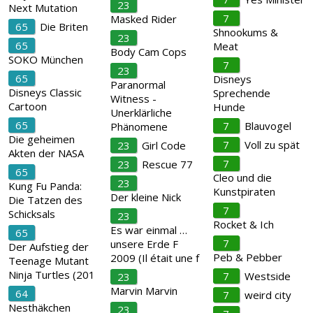
23
Next Mutation
7
Masked Rider
65
Die Briten
Shnookums &
23
65
Meat
Body Cam Cops
SOKO München
7
23
65
Disneys
Paranormal
Disneys Classic
Sprechende
Witness -
Cartoon
Hunde
Unerklärliche
65
7
Blauvogel
Phänomene
Die geheimen
7
Voll zu spät
23
Girl Code
Akten der NASA
7
23
Rescue 77
65
Cleo und die
23
Kung Fu Panda:
Kunstpiraten
Der kleine Nick
Die Tatzen des
7
Schicksals
23
Rocket & Ich
Es war einmal …
65
7
unsere Erde F
Der Aufstieg der
Peb & Pebber
2009 (Il était une f
Teenage Mutant
Ninja Turtles (201
7
Westside
23
Marvin Marvin
64
7
weird city
Nesthäkchen
23