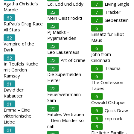
Agatha Christie’s
Ed, Edd und Eddy
7
Living Single
Marple
22
7
Tracker
62
Mein Geist rockt!
7
Siebenstein
RuPau's Drag Race
22
6
All Stars
PJ Masks –
Einsatz für Elliot
62
Pyjamahelden
Maus
Vampire of the
22
6
Dark
Leo Lausemaus
John from
62
22
Art of Crime
Cincinnati
In Teufels Küche
22
6
Trauma
mit Gordon
Die Superhelden-
Ramsay
6
Helfer
The Confession
61
22
Tapes
David der
Feuerwehrmann
Kabauter
6
Sam
Oswald Oktopus
61
22
Emma – Eine
6
Quick Draw
Fatales Vertrauen
viktorianische
6
cop rock
– Dem Mörder so
Liebe
nah
6
61
Die liebe Familie -