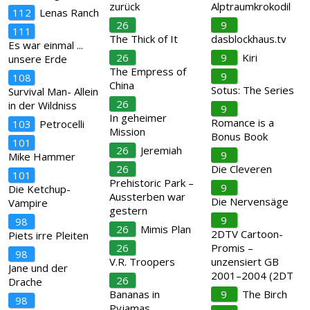
zurück
Alptraumkrokodil
112
Lenas Ranch
26
9
111
The Thick of It
dasblockhaus.tv
Es war einmal ...
26
9
Kiri
unsere Erde
The Empress of
9
108
China
Sotus: The Series
Survival Man- Allein
26
in der Wildniss
9
In geheimer
Romance is a
103
Petrocelli
Mission
Bonus Book
101
26
Jeremiah
9
Mike Hammer
26
Die Cleveren
101
Prehistoric Park –
9
Die Ketchup-
Aussterben war
Die Nervensäge
Vampire
gestern
9
98
26
Mimis Plan
2DTV Cartoon-
Piets irre Pleiten
26
Promis –
98
V.R. Troopers
unzensiert GB
Jane und der
2001–2004 (2DT
26
Drache
Bananas in
9
The Birch
98
Pyjamas