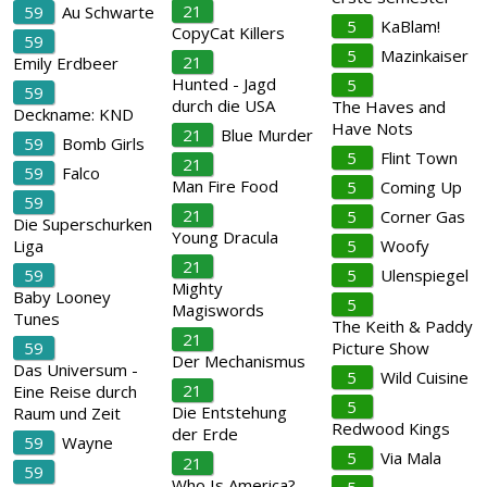
21
59
Au Schwarte
5
KaBlam!
CopyCat Killers
59
5
Mazinkaiser
21
Emily Erdbeer
Hunted - Jagd
5
59
durch die USA
The Haves and
Deckname: KND
Have Nots
21
Blue Murder
59
Bomb Girls
5
Flint Town
21
59
Falco
Man Fire Food
5
Coming Up
59
21
5
Corner Gas
Die Superschurken
Young Dracula
Liga
5
Woofy
21
59
5
Ulenspiegel
Mighty
Baby Looney
5
Magiswords
Tunes
The Keith & Paddy
21
59
Picture Show
Der Mechanismus
Das Universum -
5
Wild Cuisine
21
Eine Reise durch
5
Die Entstehung
Raum und Zeit
Redwood Kings
der Erde
59
Wayne
5
Via Mala
21
59
Who Is America?