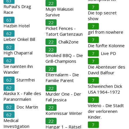
63
22
RuPaul's Drag
7
Mujin Wakusei
Race
Die top secret
Survive
show
63
22
Hazbin Hotel
7
Picket Fences -
girl from nowhere
62
Tatort Gartenzaun
Lieber Onkel Bill
7
22
ChalkZone
Die fünfte Kolonne
62
22
High Chaparral
7
Live PD
Smoked BBQ – Die
62
Grill-Champions
7
Sie nannten ihn
Die Abenteuer des
22
Wander
David Balfour
Elternalarm - Die
62
Sturmfrei
Familie Parent
7
Schweinchen Dick
62
22
USA 1964–1972
Alaska X - Fälle des
Murder One - Der
Paranormalen
Fall Jessica
7
Veleno - Die Stadt
62
Doc Martin
22
der verlorenen
Kommissar Winter
62
Kinder.
Medical
22
7
Investigation
Hangar 1 – Rätsel