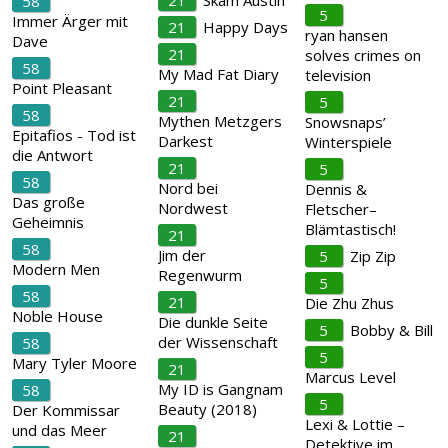
21
Skam Austin
58
5
Immer Ärger mit
21
Happy Days
ryan hansen
Dave
21
solves crimes on
58
My Mad Fat Diary
television
Point Pleasant
21
5
58
Mythen Metzgers
Snowsnaps’
Epitafios - Tod ist
Darkest
Winterspiele
die Antwort
21
5
58
Nord bei
Dennis &
Das große
Nordwest
Fletscher–
Geheimnis
Blämtastisch!
21
58
Jim der
5
Zip Zip
Modern Men
Regenwurm
5
58
21
Die Zhu Zhus
Noble House
Die dunkle Seite
5
Bobby & Bill
der Wissenschaft
58
5
Mary Tyler Moore
21
Marcus Level
My ID is Gangnam
58
5
Beauty (2018)
Der Kommissar
Lexi & Lottie –
und das Meer
21
Detektive im