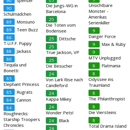
90
Spenser
Unsichtbare
Die Jungs-WG in
90
Monster -
Barcelona
Schulmädchen
Amerikas
25
89
Monsuno
Serienkiller
Die Toten vom
89
Teen Buzz
9
Bodensee
Danger Force
88
25
Dittsche
T.U.F.F. Puppy
9
Max & Ruby
25
88
Jackass
9
True Jackson, VP
MTV Unplugged
86
25
Tequila und
8
Flatmania
Die Besucher
Bonetti
8
24
85
Odyssee ins
Von Lark Rise nach
Elephant Princess
Traumland
Candleford
85
Rugrats
8
24
The Philanthropist
Kappa Mikey
84
Cannon
8
24
84
Die Viersteins
Wonder Pets!
Roughnecks:
Starship Troopers
8
24
Black
Chronicles
Total Drama Island
24