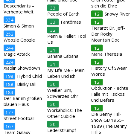
Descendants –
sich die Ehre
33
Verhexte Welt
People of Earth
12
Snowy River
334
33
Fantômas
12
Simon & Simon
Tierarzt Dr. Jeff-
32
252
Der Rocky
Penn & Teller: Fool
Woozle Goozle
Mountain Doc
Us
244
12
31
Magic Attack
Maria Theresia
Banana Cabana
224
12
31
Xiaolin Showdown
History Of Swear
My Life Me – Mein
Words
198
Hybrid Child
Leben und ich
12
188
Blinky Bill
30
Obduktion - echte
Weißer Bim,
183
Fälle mit Tsokos
Schwarzes Ohr
Der Bär im großen
und Liefers
blauen Haus
30
12
Workaholics: The
177
Die Benny Hill-
Other Cubicle
Street Football
Show GB 1955–
30
1989 (The Benny
167
Lederstrumpf
Hill S
Team Galaxy