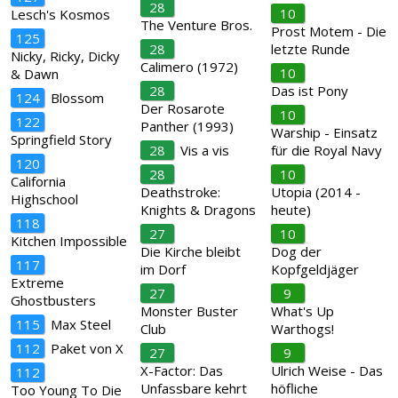
28
10
Lesch's Kosmos
The Venture Bros.
Prost Motem - Die
125
28
letzte Runde
Nicky, Ricky, Dicky
Calimero (1972)
10
& Dawn
28
Das ist Pony
124
Blossom
Der Rosarote
10
122
Panther (1993)
Warship - Einsatz
Springfield Story
28
Vis a vis
für die Royal Navy
120
28
10
California
Deathstroke:
Utopia (2014 -
Highschool
Knights & Dragons
heute)
118
27
10
Kitchen Impossible
Die Kirche bleibt
Dog der
117
im Dorf
Kopfgeldjäger
Extreme
27
9
Ghostbusters
Monster Buster
What's Up
115
Max Steel
Club
Warthogs!
112
Paket von X
27
9
X-Factor: Das
Ulrich Weise - Das
112
Unfassbare kehrt
höfliche
Too Young To Die