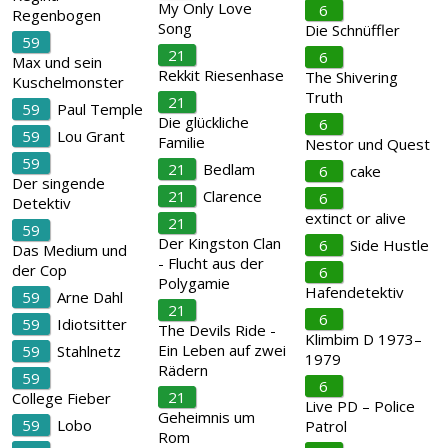
My Only Love
6
Regenbogen
Song
Die Schnüffler
59
21
6
Max und sein
Rekkit Riesenhase
The Shivering
Kuschelmonster
Truth
21
59
Paul Temple
Die glückliche
6
59
Lou Grant
Familie
Nestor und Quest
59
21
Bedlam
6
cake
Der singende
21
Clarence
6
Detektiv
extinct or alive
21
59
Der Kingston Clan
6
Side Hustle
Das Medium und
- Flucht aus der
der Cop
6
Polygamie
Hafendetektiv
59
Arne Dahl
21
6
59
Idiotsitter
The Devils Ride -
Klimbim D 1973–
Ein Leben auf zwei
59
Stahlnetz
1979
Rädern
59
6
21
College Fieber
Live PD – Police
Geheimnis um
59
Lobo
Patrol
Rom