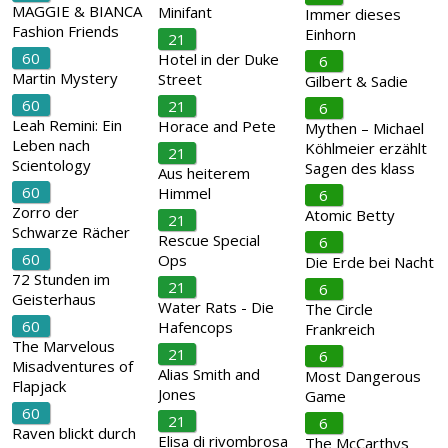
MAGGIE & BIANCA
Minifant
Immer dieses
Fashion Friends
Einhorn
21
60
Hotel in der Duke
6
Martin Mystery
Street
Gilbert & Sadie
60
21
6
Leah Remini: Ein
Horace and Pete
Mythen – Michael
Leben nach
Köhlmeier erzählt
21
Scientology
Sagen des klass
Aus heiterem
60
Himmel
6
Zorro der
Atomic Betty
21
Schwarze Rächer
Rescue Special
6
60
Ops
Die Erde bei Nacht
72 Stunden im
21
6
Geisterhaus
Water Rats - Die
The Circle
60
Hafencops
Frankreich
The Marvelous
21
6
Misadventures of
Alias Smith and
Most Dangerous
Flapjack
Jones
Game
60
21
6
Raven blickt durch
Elisa di rivombrosa
The McCarthys