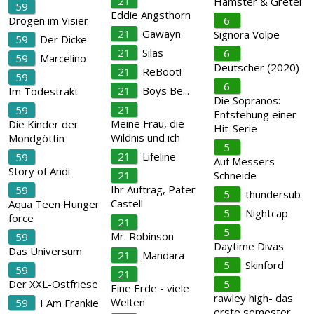
21
Hamster & Gretel
59
Eddie Angsthorn
Drogen im Visier
6
21
Gawayn
Signora Volpe
59
Der Dicke
21
Silas
6
59
Marcelino
Deutscher (2020)
21
ReBoot!
59
6
21
Boys Be...
Im Todestrakt
Die Sopranos:
21
59
Entstehung einer
Meine Frau, die
Die Kinder der
Hit-Serie
Wildnis und ich
Mondgöttin
5
21
Lifeline
59
Auf Messers
Story of Andi
21
Schneide
Ihr Auftrag, Pater
59
5
thundersub
Castell
Aqua Teen Hunger
5
Nightcap
force
21
5
Mr. Robinson
59
Daytime Divas
Das Universum
21
Mandara
5
Skinford
59
21
Der XXL-Ostfriese
5
Eine Erde - viele
rawley high- das
Welten
59
I Am Frankie
erste semester