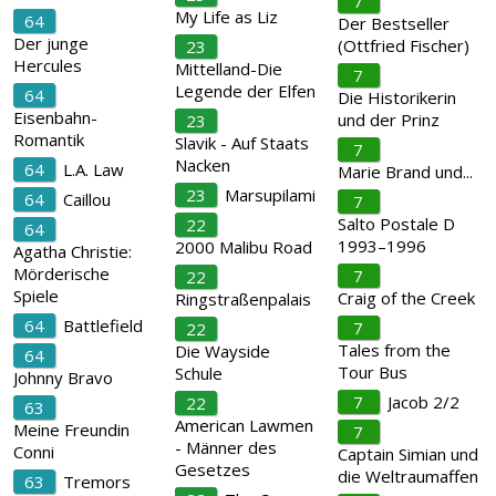
7
My Life as Liz
64
Der Bestseller
Der junge
(Ottfried Fischer)
23
Hercules
Mittelland-Die
7
Legende der Elfen
64
Die Historikerin
Eisenbahn-
und der Prinz
23
Romantik
Slavik - Auf Staats
7
Nacken
64
L.A. Law
Marie Brand und...
23
Marsupilami
64
Caillou
7
Salto Postale D
22
64
1993–1996
2000 Malibu Road
Agatha Christie:
Mörderische
7
22
Spiele
Craig of the Creek
Ringstraßenpalais
64
Battlefield
7
22
Tales from the
Die Wayside
64
Tour Bus
Schule
Johnny Bravo
7
Jacob 2/2
22
63
American Lawmen
Meine Freundin
7
- Männer des
Conni
Captain Simian und
Gesetzes
die Weltraumaffen
63
Tremors