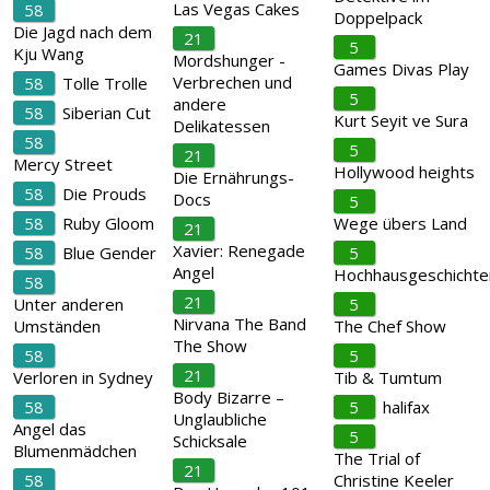
Las Vegas Cakes
58
Doppelpack
Die Jagd nach dem
21
5
Kju Wang
Mordshunger -
Games Divas Play
Verbrechen und
58
Tolle Trolle
5
andere
58
Siberian Cut
Kurt Seyit ve Sura
Delikatessen
58
5
21
Mercy Street
Hollywood heights
Die Ernährungs-
58
Die Prouds
Docs
5
58
Ruby Gloom
Wege übers Land
21
Xavier: Renegade
58
Blue Gender
5
Angel
Hochhausgeschichte
58
21
Unter anderen
5
Nirvana The Band
Umständen
The Chef Show
The Show
58
5
21
Verloren in Sydney
Tib & Tumtum
Body Bizarre –
58
5
halifax
Unglaubliche
Angel das
5
Schicksale
Blumenmädchen
The Trial of
21
58
Christine Keeler