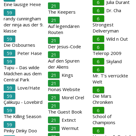
6
Julia Durant
Eine lausige Hexe
21
6
Dr. Cha
The Keepers
59
randy cunningham
6
21
der ninja aus der 9.
Strongest
Auf legendären
klasse
Deliveryman
Routen
59
6
Wild n Out
21
Die Osbournes
Der Jesus-Code
6
59
Peter Hase
Telerop 2009
21
Auf den Spuren
59
6
Skyland
der Aliens
Tupu – Das wilde
6
Mädchen aus dem
21
Kings
Mr. T’s verrückte
Central Park
Welt
21
59
Love/Hate
Fionas Website
6
59
Die Mars
21
Morel Orel
Çalıkuşu - Lovebird
Chroniken
21
59
6
The Guest Book
The Killing Season
School of
21
Extinct
Champions
59
21
Wermut
Pinky Dinky Doo
6