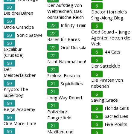
Der Aufstieg von
6
60
Weltreichen: Das
Doctor Horrible's
Die drei Bären
osmanische Reich
Sing-Along Blog
60
22
Infinity Train
6
Uncle Grandpa
Odd Squad – Junge
22
60
Sonic SatAM
Agenten retten die
Bares für Rares
60
Welt
22
Graf Duckula
Excalibur
6
44 Cats
(Crusade)
22
6
Nicht Nachmachen!
60
Der Sattelclub
Der
22
6
Meisterfälscher
Schloss Einstein
Die Piraten von
60
21
Squidbillies
nebenan
Krypto: The
21
6
Superdog
Long Way Round
Saving Grace
60
21
6
Florida Girls
Regal Academy
Polizeiarzt
6
Sacred Lies
60
Dangerfield
One More Time
6
Five Points
21
60
Maxifant und
6