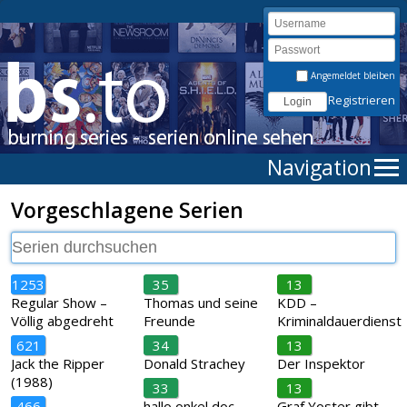
Angemeldet bleiben
Registrieren
Navigation
Vorgeschlagene Serien
1253
35
13
Regular Show –
Thomas und seine
KDD –
Völlig abgedreht
Freunde
Kriminaldauerdienst
621
34
13
Jack the Ripper
Donald Strachey
Der Inspektor
(1988)
33
13
466
hallo onkel doc
Graf Yoster gibt