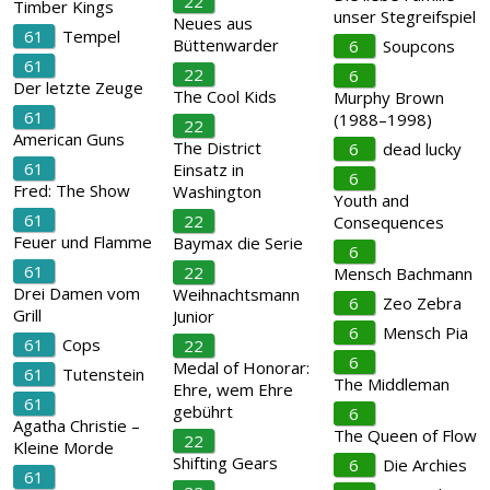
22
Timber Kings
unser Stegreifspiel
Neues aus
61
Tempel
Büttenwarder
6
Soupcons
61
22
6
Der letzte Zeuge
The Cool Kids
Murphy Brown
61
(1988–1998)
22
American Guns
The District
6
dead lucky
61
Einsatz in
6
Fred: The Show
Washington
Youth and
61
22
Consequences
Feuer und Flamme
Baymax die Serie
6
61
22
Mensch Bachmann
Drei Damen vom
Weihnachtsmann
6
Zeo Zebra
Grill
Junior
6
Mensch Pia
61
Cops
22
6
Medal of Honorar:
61
Tutenstein
The Middleman
Ehre, wem Ehre
61
gebührt
6
Agatha Christie –
The Queen of Flow
22
Kleine Morde
Shifting Gears
6
Die Archies
61