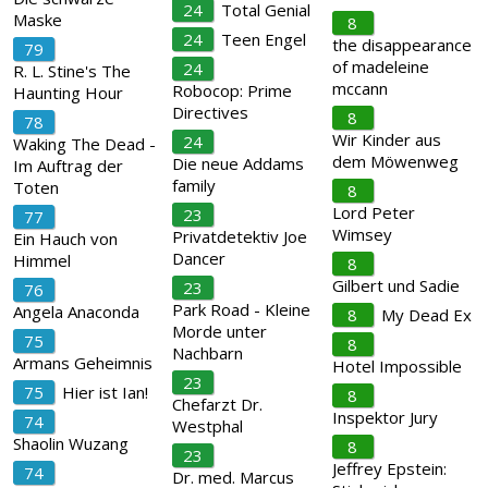
24
Total Genial
Maske
8
24
Teen Engel
the disappearance
79
of madeleine
24
R. L. Stine's The
mccann
Robocop: Prime
Haunting Hour
Directives
8
78
Wir Kinder aus
24
Waking The Dead -
dem Möwenweg
Die neue Addams
Im Auftrag der
family
Toten
8
Lord Peter
23
77
Wimsey
Privatdetektiv Joe
Ein Hauch von
Dancer
Himmel
8
Gilbert und Sadie
23
76
Park Road - Kleine
Angela Anaconda
8
My Dead Ex
Morde unter
75
8
Nachbarn
Armans Geheimnis
Hotel Impossible
23
75
Hier ist Ian!
8
Chefarzt Dr.
Inspektor Jury
74
Westphal
Shaolin Wuzang
8
23
Jeffrey Epstein:
74
Dr. med. Marcus