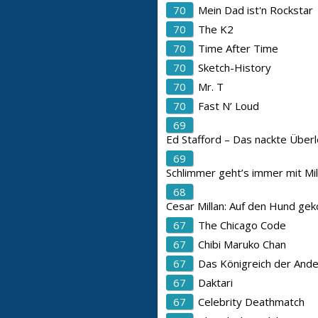
70
Mein Dad ist'n Rockstar
70
The K2
70
Time After Time
70
Sketch-History
70
Mr. T
70
Fast N’ Loud
69
Ed Stafford – Das nackte Über
69
Schlimmer geht’s immer mit Mi
68
Cesar Millan: Auf den Hund g
67
The Chicago Code
67
Chibi Maruko Chan
67
Das Königreich der And
67
Daktari
67
Celebrity Deathmatch