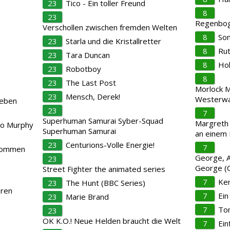
23
Tico - Ein toller Freund
8
23
Regenboge
Verschollen zwischen fremden Welten
8
So
23
Starla und die Kristallretter
8
Rut
23
Tara Duncan
8
Ho
23
Robotboy
8
23
The Last Post
Morlock M
23
Mensch, Derek!
Westerwa
leben
23
7
Superhuman Samurai Syber-Squad
Margreth
lo Murphy
Superhuman Samurai
an einem
23
Centurions-Volle Energie!
7
ekommen
George, Al
23
George (
Street Fighter the animated series
7
Ken
23
The Hunt (BBC Series)
eren
7
Ein
23
Marie Brand
7
To
23
OK K.O.! Neue Helden braucht die Welt
7
Ein