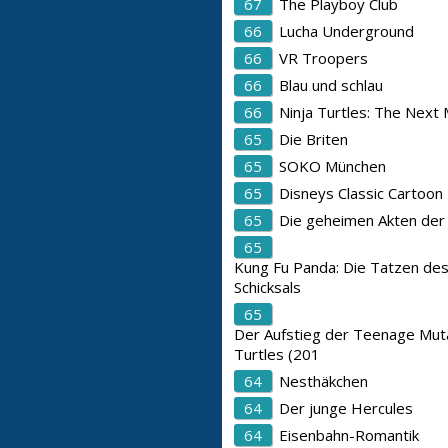
67
The Playboy Club
66
Lucha Underground
66
VR Troopers
66
Blau und schlau
66
Ninja Turtles: The Next 
65
Die Briten
65
SOKO München
65
Disneys Classic Cartoon
65
Die geheimen Akten der
65
Kung Fu Panda: Die Tatzen de
Schicksals
65
Der Aufstieg der Teenage Muta
Turtles (201
64
Nesthäkchen
64
Der junge Hercules
64
Eisenbahn-Romantik