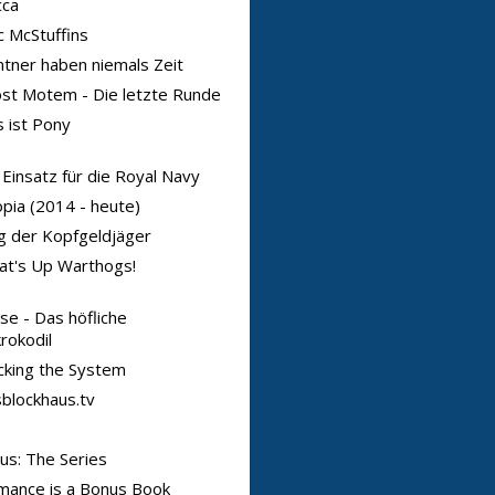
cca
 McStuffins
tner haben niemals Zeit
st Motem - Die letzte Runde
 ist Pony
 Einsatz für die Royal Navy
pia (2014 - heute)
 der Kopfgeldjäger
at's Up Warthogs!
se - Das höfliche
rokodil
king the System
blockhaus.tv
us: The Series
mance is a Bonus Book