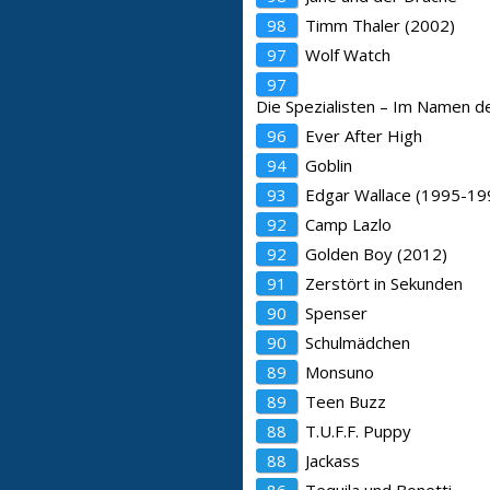
98
Timm Thaler (2002)
97
Wolf Watch
97
Die Spezialisten – Im Namen d
96
Ever After High
94
Goblin
93
Edgar Wallace (1995-19
92
Camp Lazlo
92
Golden Boy (2012)
91
Zerstört in Sekunden
90
Spenser
90
Schulmädchen
89
Monsuno
89
Teen Buzz
88
T.U.F.F. Puppy
88
Jackass