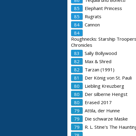
86
Tequila und Bonetti
85
Elephant Princess
85
Rugrats
84
Cannon
84
Roughnecks: Starship Trooper
Chronicles
83
Sally Bollywood
82
Max & Shred
82
Tarzan (1991)
81
Der König von St. Pauli
80
Liebling Kreuzberg
80
Der silberne Hengst
80
Erased 2017
79
Attila, der Hunne
79
Die schwarze Maske
79
R. L. Stine's The Haunti
78