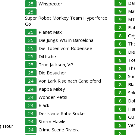
9
Da
25
Winspector
9
Ma
25
Super Robot Monkey Team Hyperforce
9
MT
Go
8
Fla
25
Planet Max
8
Od
s
25
Die Jungs-WG in Barcelona
8
The
25
Die Toten vom Bodensee
8
Die
25
Dittsche
8
Tot
25
True Jackson, VP
8
The
25
Die Besucher
8
Su
24
Von Lark Rise nach Candleford
8
Bla
24
Kappa Mikey
8
Sol
24
Wonder Pets!
8
Dol
24
Black
8
Har
24
Der kleine Rabe Socke
8
Gu 
24
Storm Hawks
8
Ver
ng Hour
24
Crime Scene Riviera
8