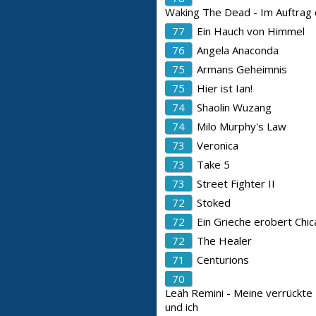
Waking The Dead - Im Auftrag
77
Ein Hauch von Himmel
76
Angela Anaconda
75
Armans Geheimnis
75
Hier ist Ian!
74
Shaolin Wuzang
74
Milo Murphy's Law
73
Veronica
73
Take 5
73
Street Fighter II
72
Stoked
72
Ein Grieche erobert Chi
72
The Healer
71
Centurions
70
Leah Remini - Meine verrückte 
und ich