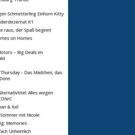
n Schmetterling Einhorn Kitty
nderdezernat K1
e raus, der Spaß beginnt
lmes on Homes
otors – Big Deals im
ld
 Thursday - Das Mädchen, das
 Donn
ternativtitel: Alles wegen
CDN/C
an & Kel
 Sommer mit Nicole
ng: Memories
fach Unheimlich