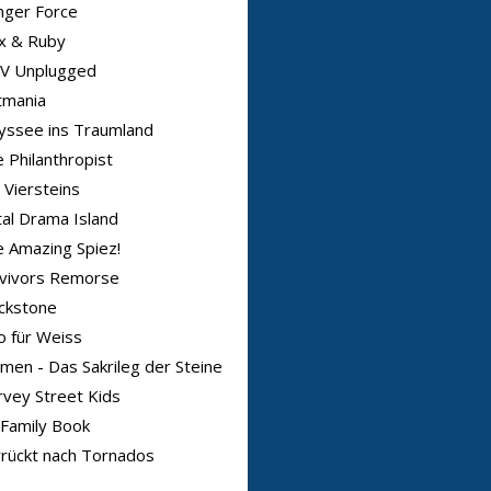
nger Force
x & Ruby
V Unplugged
tmania
yssee ins Traumland
 Philanthropist
 Viersteins
al Drama Island
 Amazing Spiez!
rvivors Remorse
ckstone
o für Weiss
men - Das Sakrileg der Steine
vey Street Kids
Family Book
rückt nach Tornados