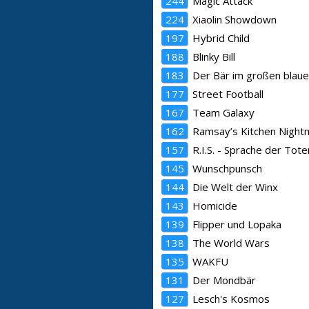
244
Magic Attack
224
Xiaolin Showdown
197
Hybrid Child
188
Blinky Bill
183
Der Bär im großen blau
177
Street Football
167
Team Galaxy
162
Ramsay’s Kitchen Night
157
R.I.S. - Sprache der Tote
145
Wunschpunsch
144
Die Welt der Winx
143
Homicide
139
Flipper und Lopaka
138
The World Wars
135
WAKFU
131
Der Mondbär
127
Lesch's Kosmos