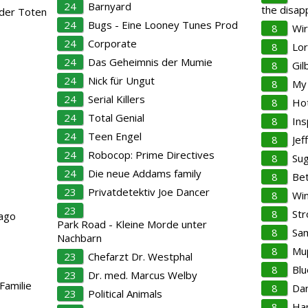
24
Barnyard
the disap
 der Toten
24
Bugs - Eine Looney Tunes Prod
8
Wi
24
Corporate
8
Lo
24
Das Geheimnis der Mumie
8
Gil
24
Nick für Ungut
8
My
24
Serial Killers
8
Hot
24
Total Genial
8
Ins
24
Teen Engel
8
Jef
24
Robocop: Prime Directives
8
Sug
24
Die neue Addams family
8
Bet
23
Privatdetektiv Joe Dancer
8
Win
23
8
Str
cago
Park Road - Kleine Morde unter
8
Sam
Nachbarn
8
Mu
23
Chefarzt Dr. Westphal
8
Blu
23
Dr. med. Marcus Welby
Familie
8
Dan
23
Political Animals
8
Ha