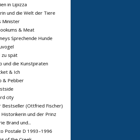
ien in Lipizza
rin und die Welt der Tiere
 Minister
nookums & Meat
sneys Sprechende Hunde
uvogel
l zu spät
o und die Kunstpiraten
ket & Ich
b & Pebber
stside
rd city
 Bestseller (Ottfried Fischer)
 Historikerin und der Prinz
ie Brand und...
to Postale D 1993–1996
ig of the Creek