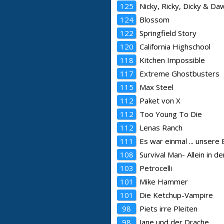
125
Nicky, Ricky, Dicky & Da
124
Blossom
122
Springfield Story
120
California Highschool
118
Kitchen Impossible
117
Extreme Ghostbusters
115
Max Steel
112
Paket von X
112
Too Young To Die
112
Lenas Ranch
111
Es war einmal ... unsere
108
Survival Man- Allein in de
103
Petrocelli
101
Mike Hammer
101
Die Ketchup-Vampire
98
Piets irre Pleiten
98
Jane und der Drache