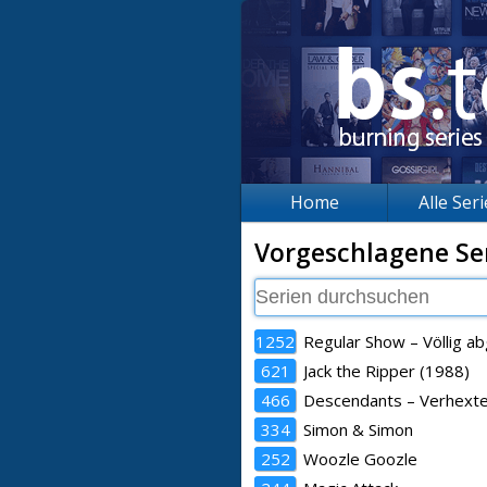
Home
Alle Ser
Vorgeschlagene Se
1252
Regular Show – Völlig a
621
Jack the Ripper (1988)
466
Descendants – Verhexte
334
Simon & Simon
252
Woozle Goozle