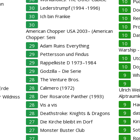
10
Pu
wn
30
Lederstrumpf (1994 -1996)
10
Doc
30
Ich bin Frankie
10
Ren
30
10
Pro
American Chopper USA 2003– (American
10
Das
Chopper: Seni
10
29
Adam Ruins Everything
Warship -
29
Pettersson und Findus
10
Uto
29
Rappelkiste D 1973–1984
10
Dog
29
Godzilla – Die Serie
9
Wh
28
The Venture Bros.
9
28
Calimero (1972)
 Erde
Ulrich Wei
Alptraumk
28
Der Rosarote Panther (1993)
r Wildniss
9
Hac
28
Vis a vis
9
das
28
Deathstroke: Knights & Dragons
9
Kiri
27
Die Kirche bleibt im Dorf
9
Sot
27
Monster Buster Club
9
Ro
27