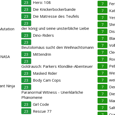
23
Hero: 108
7
Fer
23
Die Knickerbockerbande
7
Kat
23
Die Mätresse des Teufels
7
Yes
23
7
Sh
der könig und seine unsterbliche Liebe
Mutation
7
Di
23
Dino-Riders
7
Bla
23
7
Vol
Beutolomäus sucht den Weihnachtsmann
7
Cle
23
Mittendrin
 NASA
7
Roc
23
7
Pe
Goldrausch: Parkers Klondike-Abenteuer
s
7
We
23
Masked Rider
7
wei
23
Body Cam Cops
nt Ninja
7
Der
23
Paranormal Witness - Unerklärliche
7
Die
Phänomene
7
Mar
23
Girl Code
7
Sal
23
Rescue 77
7
Cra