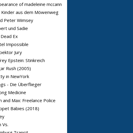
pearance of madeleine mccann
r Kinder aus dem Möwenweg
rd Peter Wimsey
bert und Sadie
 Dead Ex
el Impossible
pektor Jury
frey Epstein: Stinkreich
ar Rush (2005)
ty in NewYork
gs - Die Überflieger
ong Medicine
 and Max: Freelance Police
ppet Babies (2018)
ey
 Vs.
mburg Transit