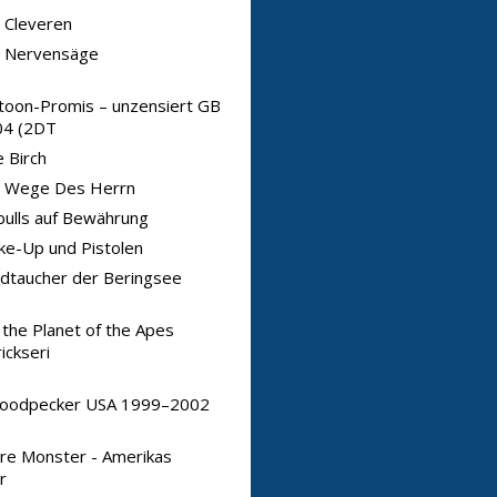
 Cleveren
e Nervensäge
toon-Promis – unzensiert GB
4 (2DT
 Birch
e Wege Des Herrn
bulls auf Bewährung
e-Up und Pistolen
dtaucher der Beringsee
 the Planet of the Apes
ickseri
oodpecker USA 1999–2002
re Monster - Amerikas
r