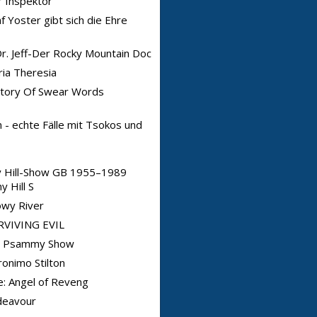
 Inspektor
f Yoster gibt sich die Ehre
Dr. Jeff-Der Rocky Mountain Doc
ia Theresia
story Of Swear Words
 - echte Fälle mit Tsokos und
y Hill-Show GB 1955–1989
y Hill S
owy River
RVIVING EVIL
e Psammy Show
onimo Stilton
e: Angel of Reveng
deavour