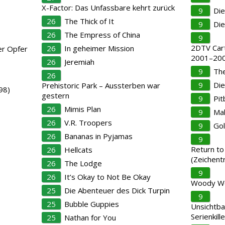
X-Factor: Das Unfassbare kehrt zurück
9
Die
26
The Thick of It
9
Di
26
The Empress of China
9
2DTV Car
26
In geheimer Mission
er Opfer
2001–200
26
Jeremiah
9
The
26
9
Di
Prehistoric Park – Aussterben war
98)
gestern
9
Pit
26
Mimis Plan
9
Mak
26
V.R. Troopers
9
Gol
26
Bananas in Pyjamas
9
Return to
26
Hellcats
(Zeichentr
26
The Lodge
9
26
It’s Okay to Not Be Okay
Woody W
25
Die Abenteuer des Dick Turpin
9
25
Bubble Guppies
Unsichtba
Serienkille
25
Nathan for You