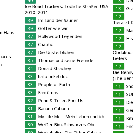
40
13
Der
Ice Road Truckers: Tödliche Straßen USA
13
Gra
2010–2011
12
39
Im Land der Saurier
Tierarzt 
39
Götter wie wir
12
Mar
en Haus
37
Hollywood-Legenden
12
Hi
37
Chaotic
12
37
Die Unsterblichen
Obduktion
mares
Liefers
35
Thomas und seine Freunde
n
12
34
Donald Strachey
Die Benn
33
hallo onkel doc
(The Benn
33
People of Earth
11
Sn
33
Fantômas
11
SU
32
Penn & Teller: Fool Us
11
Di
31
Banana Cabana
11
Ger
31
My Life Me – Mein Leben und ich
11
Kit
30
Weißer Bim, Schwarzes Ohr
11
En
30
Workaholics: The Other Cubicle