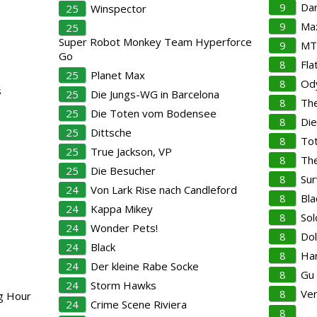
9
Da
25
Winspector
9
Ma
25
Super Robot Monkey Team Hyperforce
9
MT
Go
8
Fla
25
Planet Max
8
Od
s
25
Die Jungs-WG in Barcelona
8
The
25
Die Toten vom Bodensee
8
Die
25
Dittsche
8
Tot
25
True Jackson, VP
8
The
25
Die Besucher
8
Su
24
Von Lark Rise nach Candleford
8
Bla
24
Kappa Mikey
8
Sol
24
Wonder Pets!
8
Dol
24
Black
8
Har
24
Der kleine Rabe Socke
8
Gu 
24
Storm Hawks
8
Ver
ng Hour
24
Crime Scene Riviera
8