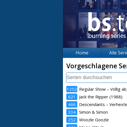
Home
Alle Ser
Vorgeschlagene Se
1252
Regular Show – Völlig a
621
Jack the Ripper (1988)
466
Descendants – Verhexte
334
Simon & Simon
252
Woozle Goozle