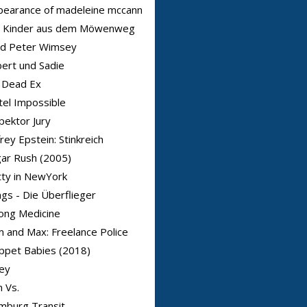
pearance of madeleine mccann
r Kinder aus dem Möwenweg
rd Peter Wimsey
bert und Sadie
 Dead Ex
el Impossible
pektor Jury
frey Epstein: Stinkreich
ar Rush (2005)
ty in NewYork
gs - Die Überflieger
ong Medicine
 and Max: Freelance Police
ppet Babies (2018)
ey
 Vs.
mburg Transit