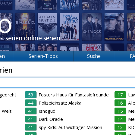
ien
Serien-Tipps
Suche
F
rien
bgedreht
53
Fosters Haus für Fantasiefreunde
17
Law
44
Polizeieinsatz Alaska
16
All
 Welt
41
Isnogud
15
Men
41
Dark Oracle
14
Mei
41
Spy Kids: Auf wichtiger Mission
13
KDD