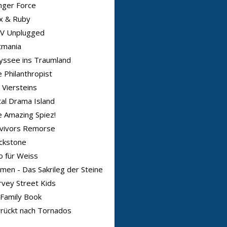
nger Force
x & Ruby
V Unplugged
tmania
yssee ins Traumland
 Philanthropist
 Viersteins
al Drama Island
 Amazing Spiez!
rvivors Remorse
ckstone
o für Weiss
men - Das Sakrileg der Steine
vey Street Kids
Family Book
rückt nach Tornados