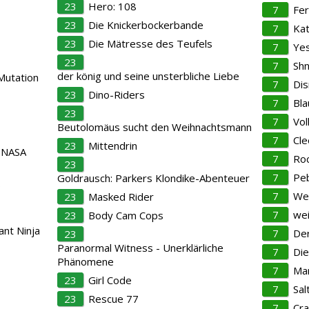
23
Hero: 108
7
Fer
23
Die Knickerbockerbande
7
Kat
23
Die Mätresse des Teufels
7
Yes
23
7
Sh
der könig und seine unsterbliche Liebe
Mutation
7
Di
23
Dino-Riders
7
Bla
23
7
Vol
Beutolomäus sucht den Weihnachtsmann
7
Cle
23
Mittendrin
 NASA
7
Roc
23
7
Pe
Goldrausch: Parkers Klondike-Abenteuer
s
7
We
23
Masked Rider
7
wei
23
Body Cam Cops
nt Ninja
7
Der
23
Paranormal Witness - Unerklärliche
7
Die
Phänomene
7
Mar
23
Girl Code
7
Sal
23
Rescue 77
7
Cra