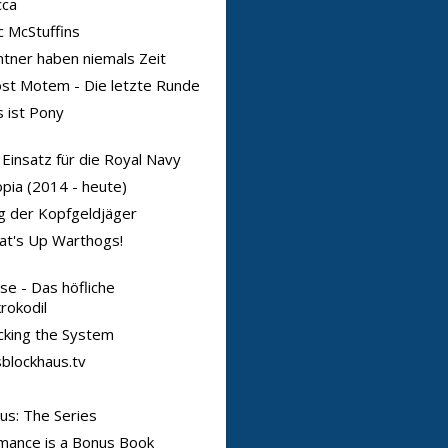
cca
 McStuffins
tner haben niemals Zeit
st Motem - Die letzte Runde
 ist Pony
 Einsatz für die Royal Navy
pia (2014 - heute)
 der Kopfgeldjäger
at's Up Warthogs!
se - Das höfliche
rokodil
king the System
blockhaus.tv
us: The Series
mance is a Bonus Book