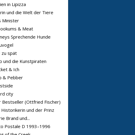
ien in Lipizza
rin und die Welt der Tiere
 Minister
nookums & Meat
sneys Sprechende Hunde
uvogel
l zu spät
o und die Kunstpiraten
ket & Ich
b & Pebber
stside
rd city
 Bestseller (Ottfried Fischer)
 Historikerin und der Prinz
ie Brand und...
to Postale D 1993–1996
ig of the Creek