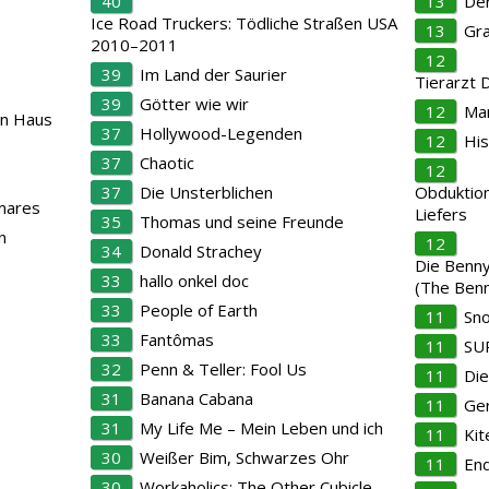
40
13
Der
Ice Road Truckers: Tödliche Straßen USA
13
Gra
2010–2011
12
39
Im Land der Saurier
Tierarzt 
39
Götter wie wir
12
Mar
en Haus
37
Hollywood-Legenden
12
Hi
37
Chaotic
12
37
Die Unsterblichen
Obduktion
mares
Liefers
35
Thomas und seine Freunde
n
12
34
Donald Strachey
Die Benn
33
hallo onkel doc
(The Benn
33
People of Earth
11
Sn
33
Fantômas
11
SU
32
Penn & Teller: Fool Us
11
Di
31
Banana Cabana
11
Ger
31
My Life Me – Mein Leben und ich
11
Kit
30
Weißer Bim, Schwarzes Ohr
11
En
30
Workaholics: The Other Cubicle