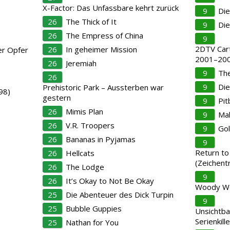
X-Factor: Das Unfassbare kehrt zurück
9
Die
26
The Thick of It
9
Di
26
The Empress of China
9
2DTV Car
26
In geheimer Mission
er Opfer
2001–200
26
Jeremiah
9
The
26
9
Di
Prehistoric Park – Aussterben war
98)
gestern
9
Pit
26
Mimis Plan
9
Mak
26
V.R. Troopers
9
Gol
26
Bananas in Pyjamas
9
Return to
26
Hellcats
(Zeichentr
26
The Lodge
9
26
It’s Okay to Not Be Okay
Woody W
25
Die Abenteuer des Dick Turpin
9
25
Bubble Guppies
Unsichtba
Serienkille
25
Nathan for You