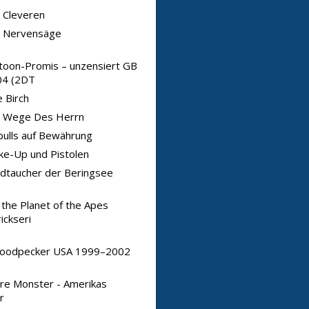
 Cleveren
e Nervensäge
toon-Promis – unzensiert GB
4 (2DT
 Birch
e Wege Des Herrn
bulls auf Bewährung
e-Up und Pistolen
dtaucher der Beringsee
 the Planet of the Apes
ickseri
oodpecker USA 1999–2002
re Monster - Amerikas
r