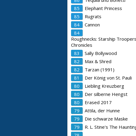
86
Tequila und Bonetti
85
Elephant Princess
85
Rugrats
84
Cannon
84
Roughnecks: Starship Trooper
Chronicles
83
Sally Bollywood
82
Max & Shred
82
Tarzan (1991)
81
Der König von St. Pauli
80
Liebling Kreuzberg
80
Der silberne Hengst
80
Erased 2017
79
Attila, der Hunne
79
Die schwarze Maske
79
R. L. Stine's The Haunti
78