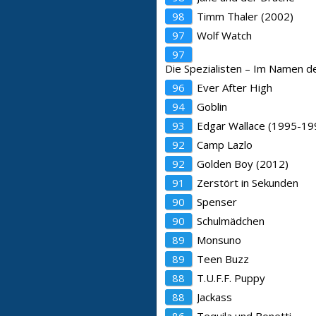
98
Timm Thaler (2002)
97
Wolf Watch
97
Die Spezialisten – Im Namen d
96
Ever After High
94
Goblin
93
Edgar Wallace (1995-19
92
Camp Lazlo
92
Golden Boy (2012)
91
Zerstört in Sekunden
90
Spenser
90
Schulmädchen
89
Monsuno
89
Teen Buzz
88
T.U.F.F. Puppy
88
Jackass