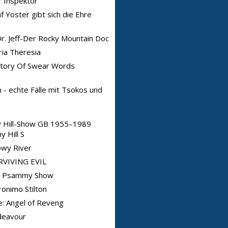
 Inspektor
f Yoster gibt sich die Ehre
Dr. Jeff-Der Rocky Mountain Doc
ia Theresia
story Of Swear Words
 - echte Fälle mit Tsokos und
y Hill-Show GB 1955–1989
y Hill S
owy River
RVIVING EVIL
e Psammy Show
onimo Stilton
e: Angel of Reveng
deavour