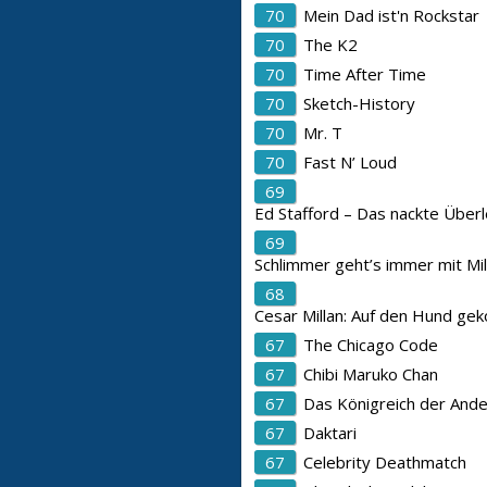
70
Mein Dad ist'n Rockstar
70
The K2
70
Time After Time
70
Sketch-History
70
Mr. T
70
Fast N’ Loud
69
Ed Stafford – Das nackte Über
69
Schlimmer geht’s immer mit Mi
68
Cesar Millan: Auf den Hund g
67
The Chicago Code
67
Chibi Maruko Chan
67
Das Königreich der And
67
Daktari
67
Celebrity Deathmatch