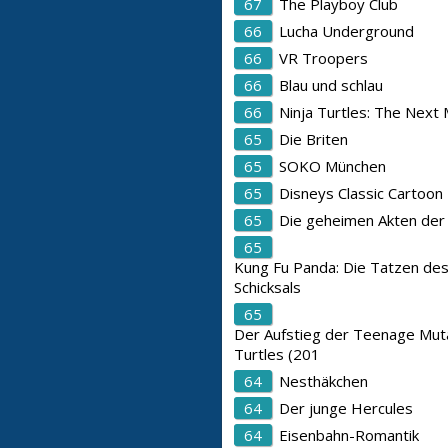
67
The Playboy Club
66
Lucha Underground
66
VR Troopers
66
Blau und schlau
66
Ninja Turtles: The Next 
65
Die Briten
65
SOKO München
65
Disneys Classic Cartoon
65
Die geheimen Akten der
65
Kung Fu Panda: Die Tatzen de
Schicksals
65
Der Aufstieg der Teenage Muta
Turtles (201
64
Nesthäkchen
64
Der junge Hercules
64
Eisenbahn-Romantik