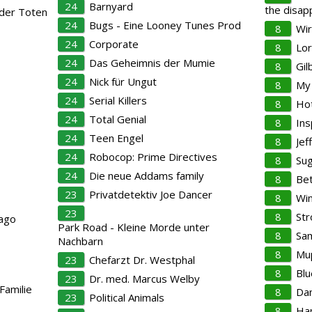
24
Barnyard
the disap
 der Toten
24
Bugs - Eine Looney Tunes Prod
8
Wi
24
Corporate
8
Lo
24
Das Geheimnis der Mumie
8
Gil
24
Nick für Ungut
8
My
24
Serial Killers
8
Hot
24
Total Genial
8
Ins
24
Teen Engel
8
Jef
24
Robocop: Prime Directives
8
Sug
24
Die neue Addams family
8
Bet
23
Privatdetektiv Joe Dancer
8
Win
23
8
Str
cago
Park Road - Kleine Morde unter
8
Sam
Nachbarn
8
Mu
23
Chefarzt Dr. Westphal
8
Blu
23
Dr. med. Marcus Welby
Familie
8
Dan
23
Political Animals
8
Ha