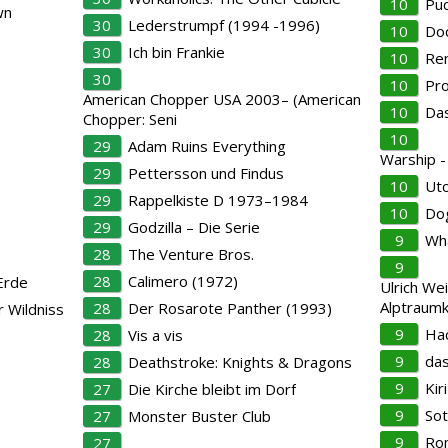
10
Pu
wn
30
Lederstrumpf (1994 -1996)
10
Doc
30
Ich bin Frankie
10
Ren
30
10
Pro
American Chopper USA 2003– (American
10
Das
Chopper: Seni
10
29
Adam Ruins Everything
Warship -
29
Pettersson und Findus
10
Uto
29
Rappelkiste D 1973–1984
10
Dog
29
Godzilla – Die Serie
9
Wh
28
The Venture Bros.
9
28
Calimero (1972)
 Erde
Ulrich Wei
Alptraumk
28
Der Rosarote Panther (1993)
r Wildniss
9
Hac
28
Vis a vis
9
das
28
Deathstroke: Knights & Dragons
9
Kiri
27
Die Kirche bleibt im Dorf
9
Sot
27
Monster Buster Club
9
Ro
27