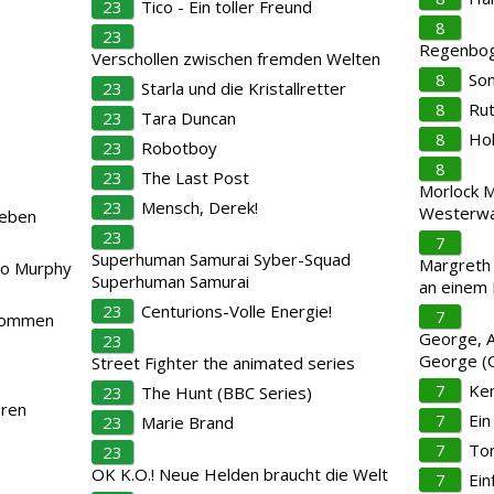
23
Tico - Ein toller Freund
8
23
Regenboge
Verschollen zwischen fremden Welten
8
So
23
Starla und die Kristallretter
8
Rut
23
Tara Duncan
8
Ho
23
Robotboy
8
23
The Last Post
Morlock M
23
Mensch, Derek!
Westerwa
leben
23
7
Superhuman Samurai Syber-Squad
Margreth
lo Murphy
Superhuman Samurai
an einem
23
Centurions-Volle Energie!
7
ekommen
George, Al
23
George (
Street Fighter the animated series
7
Ken
23
The Hunt (BBC Series)
eren
7
Ein
23
Marie Brand
7
To
23
OK K.O.! Neue Helden braucht die Welt
7
Ein