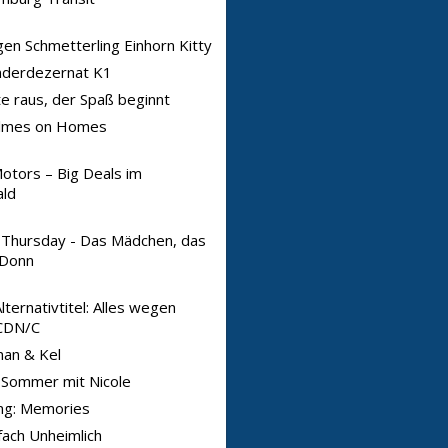
n Schmetterling Einhorn Kitty
nderdezernat K1
e raus, der Spaß beginnt
lmes on Homes
otors – Big Deals im
ld
 Thursday - Das Mädchen, das
 Donn
ternativtitel: Alles wegen
CDN/C
an & Kel
 Sommer mit Nicole
ng: Memories
fach Unheimlich