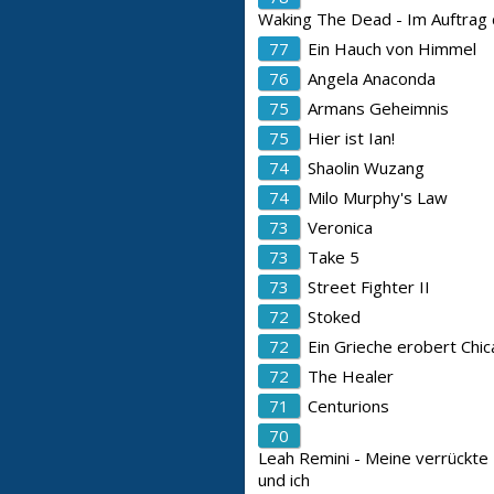
Waking The Dead - Im Auftrag
77
Ein Hauch von Himmel
76
Angela Anaconda
75
Armans Geheimnis
75
Hier ist Ian!
74
Shaolin Wuzang
74
Milo Murphy's Law
73
Veronica
73
Take 5
73
Street Fighter II
72
Stoked
72
Ein Grieche erobert Chi
72
The Healer
71
Centurions
70
Leah Remini - Meine verrückte 
und ich