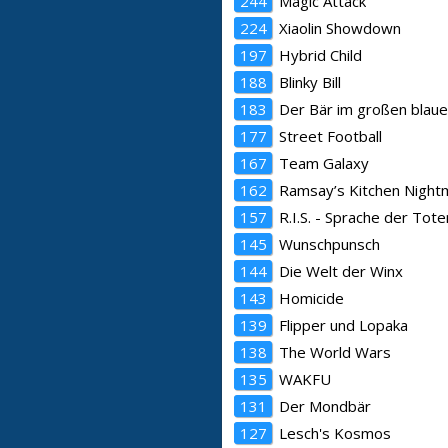
244
Magic Attack
224
Xiaolin Showdown
197
Hybrid Child
188
Blinky Bill
183
Der Bär im großen blau
177
Street Football
167
Team Galaxy
162
Ramsay’s Kitchen Night
157
R.I.S. - Sprache der Tote
145
Wunschpunsch
144
Die Welt der Winx
143
Homicide
139
Flipper und Lopaka
138
The World Wars
135
WAKFU
131
Der Mondbär
127
Lesch's Kosmos