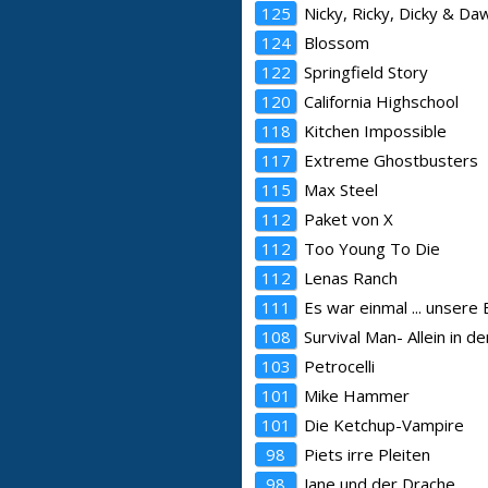
125
Nicky, Ricky, Dicky & Da
124
Blossom
122
Springfield Story
120
California Highschool
118
Kitchen Impossible
117
Extreme Ghostbusters
115
Max Steel
112
Paket von X
112
Too Young To Die
112
Lenas Ranch
111
Es war einmal ... unsere
108
Survival Man- Allein in de
103
Petrocelli
101
Mike Hammer
101
Die Ketchup-Vampire
98
Piets irre Pleiten
98
Jane und der Drache