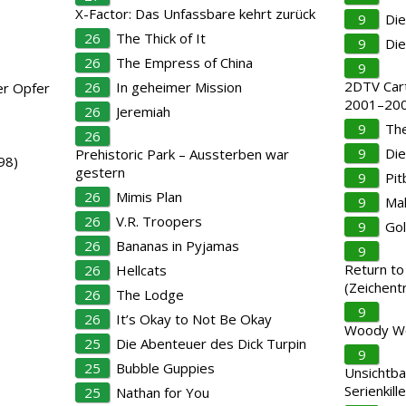
X-Factor: Das Unfassbare kehrt zurück
9
Die
26
The Thick of It
9
Di
26
The Empress of China
9
2DTV Car
26
In geheimer Mission
er Opfer
2001–200
26
Jeremiah
9
The
26
9
Di
Prehistoric Park – Aussterben war
98)
gestern
9
Pit
26
Mimis Plan
9
Mak
26
V.R. Troopers
9
Gol
26
Bananas in Pyjamas
9
Return to
26
Hellcats
(Zeichentr
26
The Lodge
9
26
It’s Okay to Not Be Okay
Woody W
25
Die Abenteuer des Dick Turpin
9
25
Bubble Guppies
Unsichtba
Serienkille
25
Nathan for You