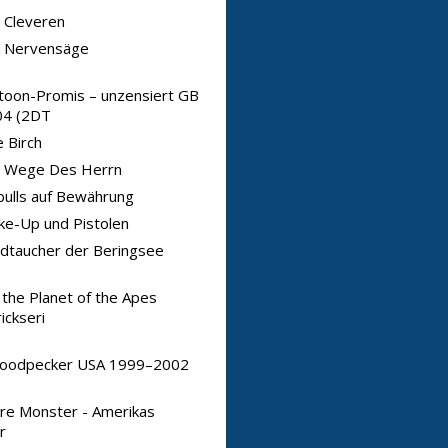
 Cleveren
e Nervensäge
toon-Promis – unzensiert GB
4 (2DT
 Birch
e Wege Des Herrn
bulls auf Bewährung
e-Up und Pistolen
dtaucher der Beringsee
 the Planet of the Apes
ickseri
oodpecker USA 1999–2002
re Monster - Amerikas
r