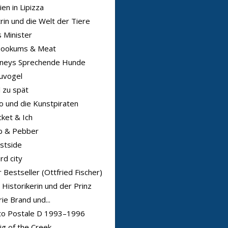
ien in Lipizza
rin und die Welt der Tiere
 Minister
nookums & Meat
sneys Sprechende Hunde
uvogel
l zu spät
o und die Kunstpiraten
ket & Ich
b & Pebber
stside
rd city
 Bestseller (Ottfried Fischer)
 Historikerin und der Prinz
ie Brand und...
to Postale D 1993–1996
ig of the Creek