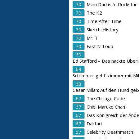
70
Mein Dad ist'n Rockstar
70
The K2
70
Time After Time
70
Sketch-History
70
Mr. T
70
Fast N’ Loud
69
Ed Stafford – Das nackte Über
69
Schlimmer geht’s immer mit Mi
68
Cesar Millan: Auf den Hund g
67
The Chicago Code
67
Chibi Maruko Chan
67
Das Königreich der And
67
Daktari
67
Celebrity Deathmatch