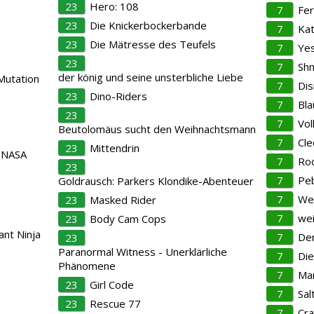
23
Hero: 108
7
Fer
23
Die Knickerbockerbande
7
Kat
23
Die Mätresse des Teufels
7
Yes
23
7
Sh
der könig und seine unsterbliche Liebe
Mutation
7
Di
23
Dino-Riders
7
Bla
23
7
Vol
Beutolomäus sucht den Weihnachtsmann
7
Cle
23
Mittendrin
 NASA
7
Roc
23
7
Pe
Goldrausch: Parkers Klondike-Abenteuer
s
7
We
23
Masked Rider
7
wei
23
Body Cam Cops
nt Ninja
7
Der
23
Paranormal Witness - Unerklärliche
7
Die
Phänomene
7
Mar
23
Girl Code
7
Sal
23
Rescue 77
7
Cra