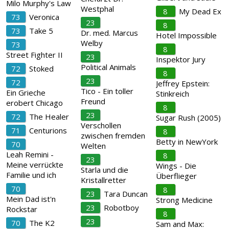
Milo Murphy's Law
Westphal
8
My Dead Ex
73
Veronica
23
8
73
Take 5
Dr. med. Marcus
Hotel Impossible
Welby
73
8
Street Fighter II
23
Inspektor Jury
Political Animals
72
Stoked
8
23
72
Jeffrey Epstein:
Tico - Ein toller
Ein Grieche
Stinkreich
Freund
erobert Chicago
8
23
72
The Healer
Sugar Rush (2005)
Verschollen
71
Centurions
8
zwischen fremden
Betty in NewYork
70
Welten
Leah Remini -
8
23
Meine verrückte
Wings - Die
Starla und die
Familie und ich
Überflieger
Kristallretter
70
8
23
Tara Duncan
Mein Dad ist'n
Strong Medicine
23
Robotboy
Rockstar
8
23
70
The K2
Sam and Max: