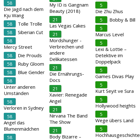
58
My ID is Gangnam
5
Die Jagd nach dem
Beauty (2018)
Die Zhu Zhus
Kju Wang
21
5
Bobby & Bill
58
Tolle Trolle
Las Vegas Cakes
5
58
Siberian Cut
21
Marcus Level
Mordshunger -
58
5
Verbrechen und
Mercy Street
Lexi & Lottie –
andere
58
Die Prouds
Detektive im
Delikatessen
Doppelpack
58
Ruby Gloom
21
5
58
Blue Gender
Die Ernährungs-
Games Divas Play
Docs
58
5
Unter anderen
21
Kurt Seyit ve Sura
Umständen
Xavier: Renegade
5
Angel
58
Hollywood heights
Verloren in Sydney
21
5
Nirvana The Band
58
Wege übers Land
The Show
Angel das
Blumenmädchen
5
21
Hochhausgeschichte
Body Bizarre –
58