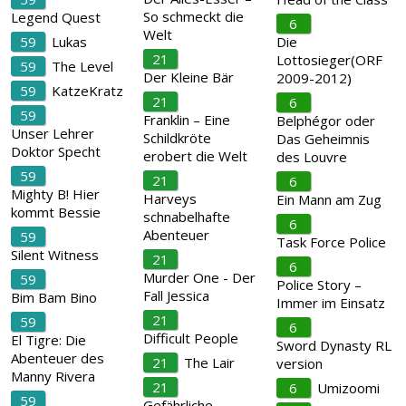
So schmeckt die
Legend Quest
6
Welt
59
Lukas
Die
21
Lottosieger(ORF
59
The Level
Der Kleine Bär
2009-2012)
59
KatzeKratz
21
6
59
Franklin – Eine
Belphégor oder
Unser Lehrer
Schildkröte
Das Geheimnis
Doktor Specht
erobert die Welt
des Louvre
59
21
6
Mighty B! Hier
Harveys
Ein Mann am Zug
kommt Bessie
schnabelhafte
6
Abenteuer
59
Task Force Police
Silent Witness
21
6
Murder One - Der
59
Police Story –
Fall Jessica
Bim Bam Bino
Immer im Einsatz
21
59
6
Difficult People
El Tigre: Die
Sword Dynasty RL
Abenteuer des
21
The Lair
version
Manny Rivera
21
6
Umizoomi
59
Gefährliche