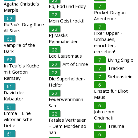
22
Agatha Christie’s
Ed, Edd und Eddy
7
Marple
Pocket Dragon
22
62
Abenteuer
Mein Geist rockt!
RuPau's Drag Race
7
22
All Stars
Fixer Upper -
PJ Masks –
62
Umbauen,
Pyjamahelden
Vampire of the
einrichten,
22
Dark
einziehen!
Leo Lausemaus
62
7
Living Single
22
Art of Crime
In Teufels Küche
7
Tracker
mit Gordon
22
7
Siebenstein
Ramsay
Die Superhelden-
Helfer
6
61
Einsatz für Elliot
David der
22
Maus
Kabauter
Feuerwehrmann
Sam
6
61
John from
Emma – Eine
22
Cincinnati
viktorianische
Fatales Vertrauen
Liebe
– Dem Mörder so
6
Trauma
nah
61
6