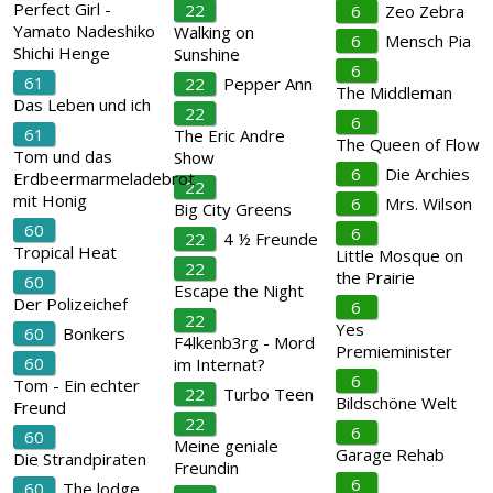
Perfect Girl -
22
6
Zeo Zebra
Yamato Nadeshiko
Walking on
6
Mensch Pia
Shichi Henge
Sunshine
6
61
22
Pepper Ann
The Middleman
Das Leben und ich
22
6
61
The Eric Andre
The Queen of Flow
Tom und das
Show
6
Die Archies
Erdbeermarmeladebrot
22
mit Honig
6
Mrs. Wilson
Big City Greens
60
6
22
4 ½ Freunde
Tropical Heat
Little Mosque on
22
the Prairie
60
Escape the Night
Der Polizeichef
6
22
Yes
60
Bonkers
F4lkenb3rg - Mord
Premieminister
60
im Internat?
6
Tom - Ein echter
22
Turbo Teen
Bildschöne Welt
Freund
22
6
60
Meine geniale
Garage Rehab
Die Strandpiraten
Freundin
6
60
The lodge