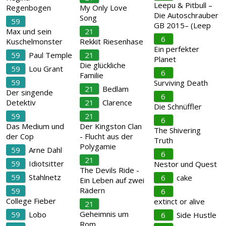
Leepu & Pitbull –
Regenbogen
My Only Love
Die Autoschrauber
Song
59
GB 2015– (Leep
Max und sein
21
6
Kuschelmonster
Rekkit Riesenhase
Ein perfekter
59
Paul Temple
21
Planet
Die glückliche
59
Lou Grant
6
Familie
59
Surviving Death
21
Bedlam
Der singende
6
Detektiv
21
Clarence
Die Schnüffler
59
21
6
Das Medium und
Der Kingston Clan
The Shivering
der Cop
- Flucht aus der
Truth
Polygamie
59
Arne Dahl
6
21
59
Idiotsitter
Nestor und Quest
The Devils Ride -
59
Stahlnetz
6
cake
Ein Leben auf zwei
Rädern
59
6
College Fieber
extinct or alive
21
Geheimnis um
59
Lobo
6
Side Hustle
Rom