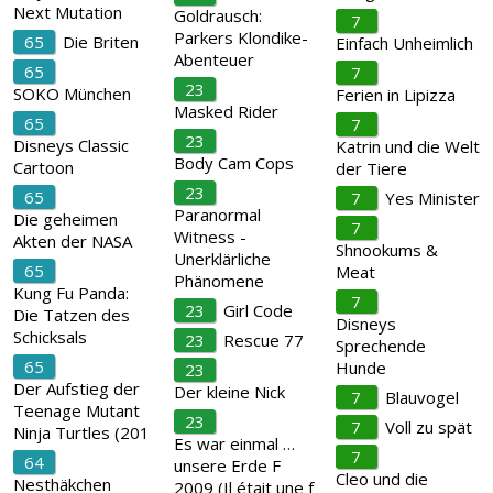
Next Mutation
Goldrausch:
7
Parkers Klondike-
65
Die Briten
Einfach Unheimlich
Abenteuer
65
7
23
SOKO München
Ferien in Lipizza
Masked Rider
65
7
23
Disneys Classic
Katrin und die Welt
Body Cam Cops
Cartoon
der Tiere
23
65
7
Yes Minister
Paranormal
Die geheimen
7
Witness -
Akten der NASA
Shnookums &
Unerklärliche
65
Meat
Phänomene
Kung Fu Panda:
7
23
Girl Code
Die Tatzen des
Disneys
Schicksals
23
Rescue 77
Sprechende
65
Hunde
23
Der Aufstieg der
Der kleine Nick
7
Blauvogel
Teenage Mutant
23
7
Voll zu spät
Ninja Turtles (201
Es war einmal …
7
64
unsere Erde F
Cleo und die
Nesthäkchen
2009 (Il était une f