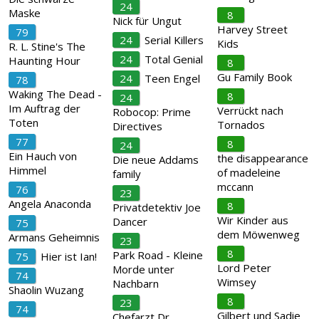
24
Maske
8
Nick für Ungut
Harvey Street
79
24
Serial Killers
Kids
R. L. Stine's The
24
Total Genial
Haunting Hour
8
Gu Family Book
24
Teen Engel
78
Waking The Dead -
8
24
Im Auftrag der
Verrückt nach
Robocop: Prime
Toten
Tornados
Directives
77
8
24
Ein Hauch von
the disappearance
Die neue Addams
Himmel
of madeleine
family
mccann
76
23
Angela Anaconda
8
Privatdetektiv Joe
Wir Kinder aus
Dancer
75
dem Möwenweg
Armans Geheimnis
23
8
Park Road - Kleine
75
Hier ist Ian!
Lord Peter
Morde unter
74
Wimsey
Nachbarn
Shaolin Wuzang
8
23
74
Gilbert und Sadie
Chefarzt Dr.