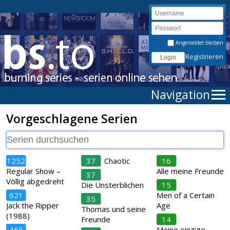
Angemeldet bleiben
Registrieren
Navigation
Vorgeschlagene Serien
1252
37
Chaotic
16
Regular Show –
Alle meine Freunde
37
Völlig abgedreht
Die Unsterblichen
15
621
Men of a Certain
35
Jack the Ripper
Age
Thomas und seine
(1988)
Freunde
14
466
Meine einzige