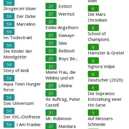
Welt
59
21
Extinct
Drogen im Visier
6
21
Wermut
Die Mars
59
Der Dicke
Chroniken
21
59
Marcelino
Eddie Angsthorn
6
59
School of
21
Gawayn
Im Todestrakt
Champions
21
Silas
59
6
21
ReBoot!
Die Kinder der
Hamster & Gretel
Mondgöttin
21
Boys Be...
6
59
21
Signora Volpe
Story of Andi
Meine Frau, die
6
Wildnis und ich
59
Deutscher (2020)
Aqua Teen Hunger
21
Lifeline
6
force
21
Die Sopranos:
59
Ihr Auftrag, Pater
Entstehung einer
Das Universum
Castell
Hit-Serie
59
21
5
Der XXL-Ostfriese
Mr. Robinson
Auf Messers
Schneide
59
I Am Frankie
21
Mandara