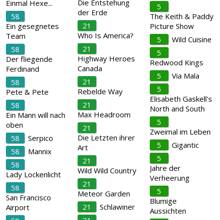
Die Entstehung
Einmal Hexe...
5
der Erde
58
The Keith & Paddy
21
Ein gesegnetes
Picture Show
Who Is America?
Team
5
Wild Cuisine
21
58
5
Highway Heroes
Der fliegende
Redwood Kings
Canada
Ferdinand
5
Via Mala
21
58
5
Rebelde Way
Pete & Pete
Elisabeth Gaskell's
21
58
North and South
Max Headroom
Ein Mann will nach
5
oben
21
Zweimal im Leben
Die Letzten ihrer
58
Serpico
5
Gigantic
Art
58
Mannix
5
21
58
Jahre der
Wild Wild Country
Lady Lockenlicht
Verheerung
21
58
5
Meteor Garden
San Francisco
Blumige
21
Schlawiner
Airport
Aussichten