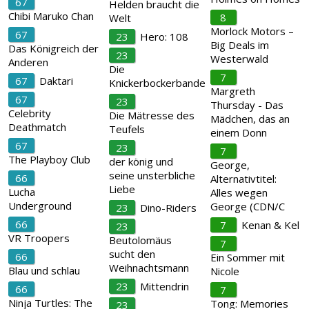
67
Helden braucht die
Chibi Maruko Chan
8
Welt
Morlock Motors –
67
23
Hero: 108
Big Deals im
Das Königreich der
23
Westerwald
Anderen
Die
7
67
Daktari
Knickerbockerbande
Margreth
67
23
Thursday - Das
Celebrity
Die Mätresse des
Mädchen, das an
Deathmatch
Teufels
einem Donn
67
23
7
The Playboy Club
der könig und
George,
seine unsterbliche
66
Alternativtitel:
Liebe
Lucha
Alles wegen
Underground
George (CDN/C
23
Dino-Riders
66
7
Kenan & Kel
23
VR Troopers
Beutolomäus
7
sucht den
66
Ein Sommer mit
Weihnachtsmann
Blau und schlau
Nicole
23
Mittendrin
66
7
Ninja Turtles: The
Tong: Memories
23