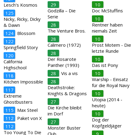
29
10
Lesch's Kosmos
Godzilla – Die
Doc McStuffins
125
Serie
10
Nicky, Ricky, Dicky
28
Rentner haben
& Dawn
The Venture Bros.
niemals Zeit
124
Blossom
28
10
122
Calimero (1972)
Prost Motem - Die
Springfield Story
letzte Runde
28
120
Der Rosarote
10
California
Panther (1993)
Das ist Pony
Highschool
28
Vis a vis
10
118
Warship - Einsatz
28
Kitchen Impossible
für die Royal Navy
Deathstroke:
117
Knights & Dragons
10
Extreme
Utopia (2014 -
27
Ghostbusters
heute)
Die Kirche bleibt
115
Max Steel
im Dorf
10
112
Paket von X
Dog der
27
Kopfgeldjäger
112
Monster Buster
Too Young To Die
Club
9