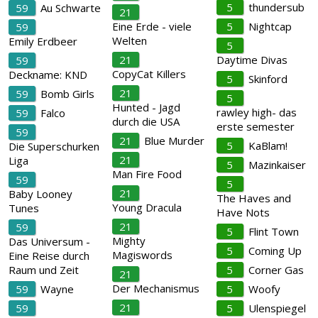
5
thundersub
59
Au Schwarte
21
Eine Erde - viele
5
Nightcap
59
Welten
Emily Erdbeer
5
21
Daytime Divas
59
CopyCat Killers
Deckname: KND
5
Skinford
21
59
Bomb Girls
5
Hunted - Jagd
rawley high- das
59
Falco
durch die USA
erste semester
59
21
Blue Murder
5
KaBlam!
Die Superschurken
21
Liga
5
Mazinkaiser
Man Fire Food
59
5
21
Baby Looney
The Haves and
Young Dracula
Tunes
Have Nots
21
59
5
Flint Town
Mighty
Das Universum -
5
Coming Up
Magiswords
Eine Reise durch
Raum und Zeit
5
Corner Gas
21
Der Mechanismus
59
Wayne
5
Woofy
21
59
5
Ulenspiegel