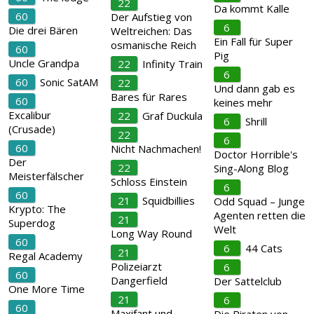
22
Da kommt Kalle
60
Der Aufstieg von
6
Die drei Bären
Weltreichen: Das
Ein Fall für Super
osmanische Reich
60
Pig
Uncle Grandpa
22
Infinity Train
6
60
Sonic SatAM
22
Und dann gab es
Bares für Rares
60
keines mehr
Excalibur
22
Graf Duckula
6
Shrill
(Crusade)
22
6
60
Nicht Nachmachen!
Doctor Horrible's
Der
22
Sing-Along Blog
Meisterfälscher
Schloss Einstein
6
60
21
Squidbillies
Odd Squad – Junge
Krypto: The
Agenten retten die
21
Superdog
Welt
Long Way Round
60
6
44 Cats
21
Regal Academy
Polizeiarzt
6
60
Dangerfield
Der Sattelclub
One More Time
21
6
60
Maxifant und