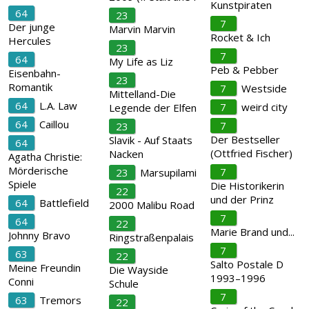
Kunstpiraten
64
23
7
Der junge
Marvin Marvin
Rocket & Ich
Hercules
23
7
64
My Life as Liz
Peb & Pebber
Eisenbahn-
23
Romantik
7
Westside
Mittelland-Die
64
L.A. Law
7
weird city
Legende der Elfen
64
Caillou
7
23
Der Bestseller
Slavik - Auf Staats
64
(Ottfried Fischer)
Nacken
Agatha Christie:
Mörderische
7
23
Marsupilami
Spiele
Die Historikerin
22
und der Prinz
64
Battlefield
2000 Malibu Road
7
64
22
Marie Brand und...
Johnny Bravo
Ringstraßenpalais
7
63
22
Salto Postale D
Meine Freundin
Die Wayside
1993–1996
Conni
Schule
7
63
Tremors
22