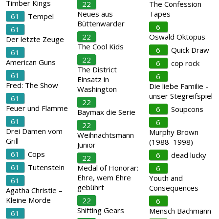
Timber Kings
22
The Confession
Neues aus
Tapes
61
Tempel
Büttenwarder
6
61
22
Oswald Oktopus
Der letzte Zeuge
The Cool Kids
6
Quick Draw
61
22
American Guns
6
cop rock
The District
61
6
Einsatz in
Fred: The Show
Die liebe Familie -
Washington
unser Stegreifspiel
61
22
Feuer und Flamme
6
Soupcons
Baymax die Serie
61
6
22
Drei Damen vom
Murphy Brown
Weihnachtsmann
Grill
(1988–1998)
Junior
61
Cops
6
dead lucky
22
61
Tutenstein
Medal of Honorar:
6
Ehre, wem Ehre
Youth and
61
gebührt
Consequences
Agatha Christie –
Kleine Morde
22
6
Shifting Gears
Mensch Bachmann
61