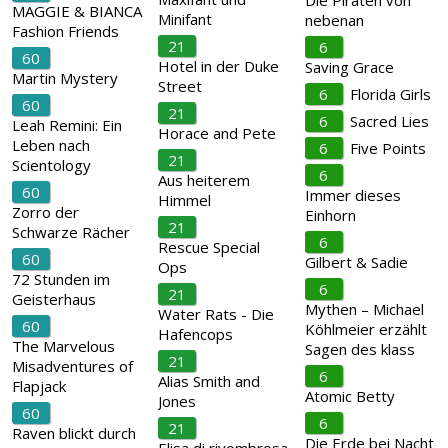
Die Piraten von
MAGGIE & BIANCA
Minifant
nebenan
Fashion Friends
21
6
60
Hotel in der Duke
Saving Grace
Martin Mystery
Street
6
Florida Girls
60
21
6
Sacred Lies
Leah Remini: Ein
Horace and Pete
Leben nach
6
Five Points
21
Scientology
6
Aus heiterem
60
Immer dieses
Himmel
Zorro der
Einhorn
21
Schwarze Rächer
6
Rescue Special
60
Gilbert & Sadie
Ops
72 Stunden im
6
21
Geisterhaus
Mythen – Michael
Water Rats - Die
60
Köhlmeier erzählt
Hafencops
The Marvelous
Sagen des klass
21
Misadventures of
6
Alias Smith and
Flapjack
Atomic Betty
Jones
60
6
21
Raven blickt durch
Die Erde bei Nacht