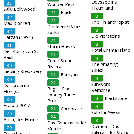
Odyssee ins
83
Wonder Pets!
Traumland
Sally Bollywood
24
Black
8
82
24
The Philanthropist
Max & Shred
Der kleine Rabe
8
82
Socke
Die Viersteins
Tarzan (1991)
24
8
81
Storm Hawks
Total Drama Island
Der König von St.
24
Pauli
8
Crime Scene
The Amazing
80
Riviera
Spiez!
Liebling Kreuzberg
24
Barnyard
8
80
24
Survivors
Der silberne
Bugs - Eine
Remorse
Hengst
Looney Tunes
8
Blackstone
80
Prod
Erased 2017
8
24
Corporate
Solo für Weiss
79
24
Attila, der Hunne
8
Das Geheimnis der
Dolmen - Das
79
Mumie
Sakrileg der Steine
Die schwarze