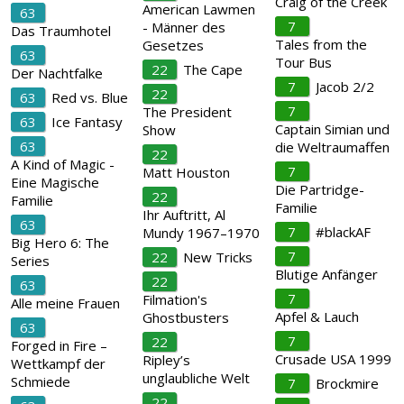
Craig of the Creek
American Lawmen
63
7
- Männer des
Das Traumhotel
Tales from the
Gesetzes
63
Tour Bus
22
The Cape
Der Nachtfalke
7
Jacob 2/2
22
63
Red vs. Blue
7
The President
63
Ice Fantasy
Captain Simian und
Show
63
die Weltraumaffen
22
A Kind of Magic -
7
Matt Houston
Eine Magische
Die Partridge-
22
Familie
Familie
Ihr Auftritt, Al
63
7
#blackAF
Mundy 1967–1970
Big Hero 6: The
7
22
New Tricks
Series
Blutige Anfänger
22
63
7
Filmation's
Alle meine Frauen
Apfel & Lauch
Ghostbusters
63
7
22
Forged in Fire –
Crusade USA 1999
Ripley’s
Wettkampf der
unglaubliche Welt
Schmiede
7
Brockmire
22