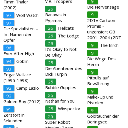
V.R. Troopers
9
Timm Thaler
Die Nervensäge
(2002)
26
Bananas in
9
97
Wolf Watch
Pyjamas
2DTV Cartoon-
97
Promis –
26
Hellcats
Die Spezialisten –
unzensiert GB
Im Namen der
26
The Lodge
2001–2004 (2DT
Opfer
26
9
The Birch
96
It’s Okay to Not
9
Ever After High
Be Okay
Die Wege Des
94
Goblin
25
Herrn
Die Abenteuer des
93
9
Dick Turpin
Edgar Wallace
Pitbulls auf
(1995-1998)
25
Bewährung
Bubble Guppies
92
Camp Lazlo
9
25
92
Make-Up und
Nathan for You
Golden Boy (2012)
Pistolen
25
Winspector
91
9
Zerstört in
Goldtaucher der
25
Sekunden
Beringsee
Super Robot
Monkey Team