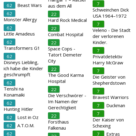
7
62
Beast Wars
aus dem All
Schweinchen Dick
62
22
USA 1964–1972
Monster Allergy
Hard Rock Medical
7
62
22
Veleno - Die Stadt
Little Amadeus
Combat Hospital
der verlorenen
62
Kinder.
22
Transformers G1
Space Cops -
7
Tatort Demeter
62
Privatdetektiv
City
Disneys Liebling,
Harry McGraw
ich habe die Kinder
22
7
geschrumpft
The Good Karma
Die Geister von
Hospital
62
Shepherdstown
Tenshi na
22
7
Konamaiki
Die Verschwörer -
Bravest Warriors
Im Namen der
62
7
Duckman
Gerechtigkeit
Hunting Hitler
7
22
62
Lost in Oz
Der Kaiser von
Forsthaus
62
A.T.O.M.
Schexing
Falkenau
62
7
Extras