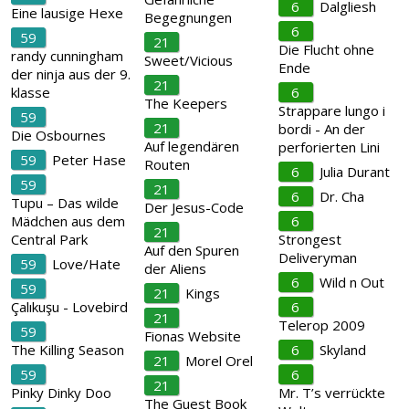
6
Dalgliesh
Eine lausige Hexe
Begegnungen
6
59
21
Die Flucht ohne
randy cunningham
Sweet/Vicious
Ende
der ninja aus der 9.
21
klasse
6
The Keepers
Strappare lungo i
59
21
bordi - An der
Die Osbournes
Auf legendären
perforierten Lini
59
Peter Hase
Routen
6
Julia Durant
59
21
6
Dr. Cha
Tupu – Das wilde
Der Jesus-Code
Mädchen aus dem
6
21
Central Park
Strongest
Auf den Spuren
Deliveryman
59
Love/Hate
der Aliens
6
Wild n Out
59
21
Kings
Çalıkuşu - Lovebird
6
21
Telerop 2009
59
Fionas Website
The Killing Season
6
Skyland
21
Morel Orel
59
6
21
Pinky Dinky Doo
Mr. T’s verrückte
The Guest Book