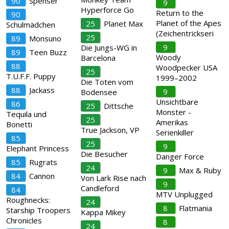
90
Spenser
9
Hyperforce Go
Return to the
90
Planet of the Apes
25
Planet Max
Schulmädchen
(Zeichentrickseri
25
89
Monsuno
9
Die Jungs-WG in
89
Teen Buzz
Woody
Barcelona
88
Woodpecker USA
25
T.U.F.F. Puppy
1999–2002
Die Toten vom
88
Jackass
9
Bodensee
Unsichtbare
86
25
Dittsche
Monster -
Tequila und
25
Amerikas
Bonetti
True Jackson, VP
Serienkiller
85
25
9
Elephant Princess
Die Besucher
Danger Force
85
Rugrats
24
9
Max & Ruby
84
Cannon
Von Lark Rise nach
9
Candleford
84
MTV Unplugged
Roughnecks:
24
8
Flatmania
Starship Troopers
Kappa Mikey
Chronicles
8
24