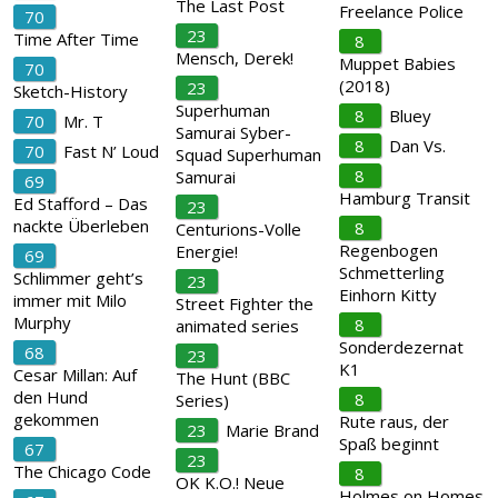
The Last Post
Freelance Police
70
23
Time After Time
8
Mensch, Derek!
Muppet Babies
70
(2018)
23
Sketch-History
Superhuman
8
Bluey
70
Mr. T
Samurai Syber-
8
Dan Vs.
70
Fast N’ Loud
Squad Superhuman
8
Samurai
69
Hamburg Transit
Ed Stafford – Das
23
nackte Überleben
8
Centurions-Volle
Regenbogen
Energie!
69
Schmetterling
Schlimmer geht’s
23
Einhorn Kitty
immer mit Milo
Street Fighter the
Murphy
8
animated series
Sonderdezernat
68
23
K1
Cesar Millan: Auf
The Hunt (BBC
den Hund
8
Series)
gekommen
Rute raus, der
23
Marie Brand
Spaß beginnt
67
23
The Chicago Code
8
OK K.O.! Neue
Holmes on Homes