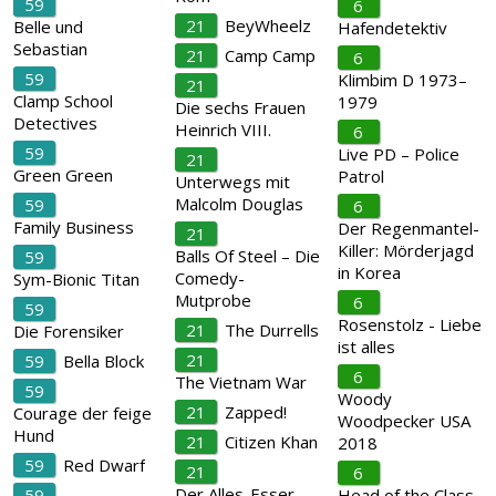
59
6
21
BeyWheelz
Belle und
Hafendetektiv
Sebastian
21
Camp Camp
6
59
Klimbim D 1973–
21
Clamp School
1979
Die sechs Frauen
Detectives
Heinrich VIII.
6
59
Live PD – Police
21
Green Green
Patrol
Unterwegs mit
Malcolm Douglas
59
6
Family Business
Der Regenmantel-
21
Killer: Mörderjagd
Balls Of Steel – Die
59
in Korea
Comedy-
Sym-Bionic Titan
Mutprobe
6
59
Rosenstolz - Liebe
21
The Durrells
Die Forensiker
ist alles
21
59
Bella Block
6
The Vietnam War
59
Woody
21
Zapped!
Courage der feige
Woodpecker USA
Hund
21
Citizen Khan
2018
59
Red Dwarf
21
6
Der Alles-Esser –
59
Head of the Class