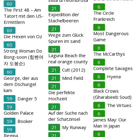
Elisa di rivombrosa
60
6
21
The First 48 – Am
The Circle
Expedition der
Tatort mit den US-
Frankreich
Stachelbeeren
Ermittlern
6
21
60
Most Dangerous
Wege zum Glück
Die Hexen von Oz
Game
Spuren im sand
60
6
21
Strong Woman Do
The McCarthys
Laguna Beach the
Bong-soon (힘쎈여
real orange county
6
자 도봉순)
Complete Savages
21
Cult (2012)
60
6
Hyena
George, der aus
21
Mind Field
dem Dschungel
6
21
kam
Black Crows
Die perfekte
(Gharabeeb Soud)
59
Danger 5
Hochzeit
6
The Virtues
59
21
Golden Palace
Auf der Suche nach
6
der Schatzinsel
James May: Our
59
Booker
Man In Japan
21
My Runway
59
6
Regina
21