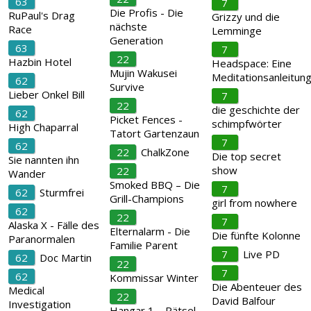
63
7
Die Profis - Die
RuPaul's Drag
Grizzy und die
nächste
Race
Lemminge
Generation
63
7
22
Hazbin Hotel
Headspace: Eine
Mujin Wakusei
Meditationsanleitun
62
Survive
Lieber Onkel Bill
7
22
die geschichte der
62
Picket Fences -
schimpfwörter
High Chaparral
Tatort Gartenzaun
7
62
22
ChalkZone
Die top secret
Sie nannten ihn
show
22
Wander
Smoked BBQ – Die
7
62
Sturmfrei
Grill-Champions
girl from nowhere
62
22
7
Alaska X - Fälle des
Elternalarm - Die
Die fünfte Kolonne
Paranormalen
Familie Parent
7
Live PD
62
Doc Martin
22
7
62
Kommissar Winter
Die Abenteuer des
Medical
22
David Balfour
Investigation
Hangar 1 – Rätsel