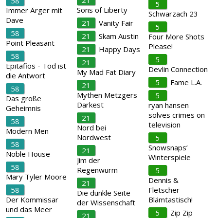
21
58
5
Sons of Liberty
Immer Ärger mit
Schwarzach 23
Dave
21
Vanity Fair
5
58
21
Skam Austin
Four More Shots
Point Pleasant
Please!
21
Happy Days
58
5
21
Epitafios - Tod ist
Devlin Connection
My Mad Fat Diary
die Antwort
5
Fame L.A.
21
58
Mythen Metzgers
5
Das große
Darkest
ryan hansen
Geheimnis
solves crimes on
21
58
television
Nord bei
Modern Men
Nordwest
5
58
Snowsnaps’
21
Noble House
Winterspiele
Jim der
58
Regenwurm
5
Mary Tyler Moore
Dennis &
21
58
Fletscher–
Die dunkle Seite
Der Kommissar
Blämtastisch!
der Wissenschaft
und das Meer
5
Zip Zip
21