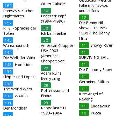
Obduktion - echte
Other Cubicle
Fälle mit Tsokos
162
und Liefers
Ramsay’s Kitchen
30
Nightmares
Lederstrumpf
12
(1994 -1996)
Die Benny Hill-
157
Show GB 1955–
R.I.S. - Sprache der
30
1989 (The Benny
Toten
Ich bin Frankie
Hill S
145
30
11
Snowy River
Wunschpunsch
American Chopper
USA 2003–
11
144
(American
SURVIVING EVIL
Die Welt der Winx
Chopper: Seni
11
143
Homicide
29
Die Psammy Show
139
Adam Ruins
11
Flipper und Lopaka
Everything
Geronimo Stilton
138
29
11
The World Wars
Pettersson und
Kite: Angel of
Findus
135
WAKFU
Reveng
29
131
11
Endeavour
Rappelkiste D
Der Mondbär
1973–1984
10
Pucca
127