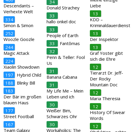
34
Descendants –
Liebe
Donald Strachey
Verhexte Welt
13
33
334
KDD –
hallo onkel doc
Simon & Simon
Kriminaldauerdienst
33
252
13
People of Earth
Woozle Goozle
Der Inspektor
33
Fantômas
244
13
32
Magic Attack
Graf Yoster gibt
Penn & Teller: Fool
sich die Ehre
224
Us
Xiaolin Showdown
12
31
Tierarzt Dr. Jeff-
197
Hybrid Child
Banana Cabana
Der Rocky
188
Blinky Bill
Mountain Doc
31
183
My Life Me – Mein
12
Der Bär im großen
Leben und ich
Maria Theresia
blauen Haus
30
12
177
Weißer Bim,
History Of Swear
Street Football
Schwarzes Ohr
Words
167
30
12
Team Galaxy
Workaholics: The