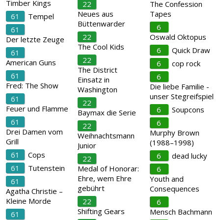
Timber Kings
22
The Confession
Neues aus
Tapes
61
Tempel
Büttenwarder
6
61
22
Oswald Oktopus
Der letzte Zeuge
The Cool Kids
6
Quick Draw
61
22
American Guns
6
cop rock
The District
61
6
Einsatz in
Fred: The Show
Die liebe Familie -
Washington
unser Stegreifspiel
61
22
Feuer und Flamme
6
Soupcons
Baymax die Serie
61
6
22
Drei Damen vom
Murphy Brown
Weihnachtsmann
Grill
(1988–1998)
Junior
61
Cops
6
dead lucky
22
61
Tutenstein
Medal of Honorar:
6
Ehre, wem Ehre
Youth and
61
gebührt
Consequences
Agatha Christie –
Kleine Morde
22
6
Shifting Gears
Mensch Bachmann
61