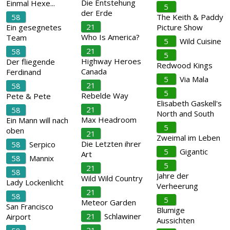
Die Entstehung
Einmal Hexe...
5
der Erde
58
The Keith & Paddy
21
Ein gesegnetes
Picture Show
Who Is America?
Team
5
Wild Cuisine
21
58
5
Highway Heroes
Der fliegende
Redwood Kings
Canada
Ferdinand
5
Via Mala
21
58
5
Rebelde Way
Pete & Pete
Elisabeth Gaskell's
21
58
North and South
Max Headroom
Ein Mann will nach
5
oben
21
Zweimal im Leben
Die Letzten ihrer
58
Serpico
5
Gigantic
Art
58
Mannix
5
21
58
Jahre der
Wild Wild Country
Lady Lockenlicht
Verheerung
21
58
5
Meteor Garden
San Francisco
Blumige
21
Schlawiner
Airport
Aussichten