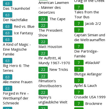
Craig of the Creek
American Lawmen
63
7
- Männer des
Das Traumhotel
Tales from the
Gesetzes
63
Tour Bus
22
The Cape
Der Nachtfalke
7
Jacob 2/2
22
63
Red vs. Blue
7
The President
63
Ice Fantasy
Captain Simian und
Show
63
die Weltraumaffen
22
A Kind of Magic -
7
Matt Houston
Eine Magische
Die Partridge-
22
Familie
Familie
Ihr Auftritt, Al
63
7
#blackAF
Mundy 1967–1970
Big Hero 6: The
7
22
New Tricks
Series
Blutige Anfänger
22
63
7
Filmation's
Alle meine Frauen
Apfel & Lauch
Ghostbusters
63
7
22
Forged in Fire –
Crusade USA 1999
Ripley’s
Wettkampf der
unglaubliche Welt
Schmiede
7
Brockmire
22