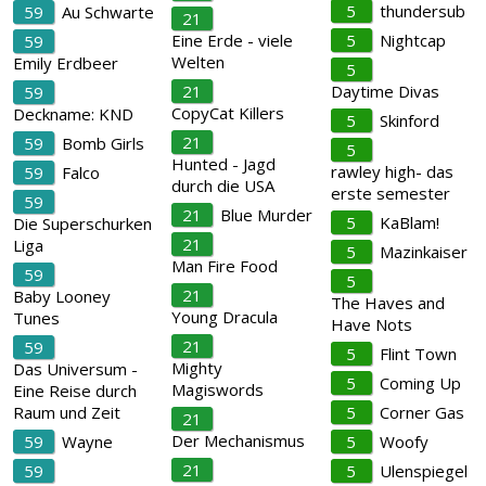
5
thundersub
59
Au Schwarte
21
Eine Erde - viele
5
Nightcap
59
Welten
Emily Erdbeer
5
21
Daytime Divas
59
CopyCat Killers
Deckname: KND
5
Skinford
21
59
Bomb Girls
5
Hunted - Jagd
rawley high- das
59
Falco
durch die USA
erste semester
59
21
Blue Murder
5
KaBlam!
Die Superschurken
21
Liga
5
Mazinkaiser
Man Fire Food
59
5
21
Baby Looney
The Haves and
Young Dracula
Tunes
Have Nots
21
59
5
Flint Town
Mighty
Das Universum -
5
Coming Up
Magiswords
Eine Reise durch
Raum und Zeit
5
Corner Gas
21
Der Mechanismus
59
Wayne
5
Woofy
21
59
5
Ulenspiegel