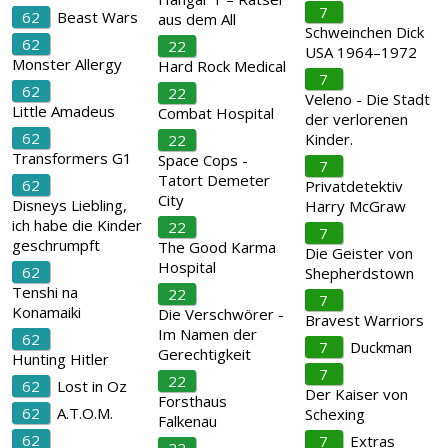
7
62
Beast Wars
aus dem All
Schweinchen Dick
62
22
USA 1964–1972
Monster Allergy
Hard Rock Medical
7
62
22
Veleno - Die Stadt
Little Amadeus
Combat Hospital
der verlorenen
62
Kinder.
22
Transformers G1
Space Cops -
7
Tatort Demeter
62
Privatdetektiv
City
Disneys Liebling,
Harry McGraw
ich habe die Kinder
22
7
geschrumpft
The Good Karma
Die Geister von
Hospital
62
Shepherdstown
Tenshi na
22
7
Konamaiki
Die Verschwörer -
Bravest Warriors
Im Namen der
62
7
Duckman
Gerechtigkeit
Hunting Hitler
7
22
62
Lost in Oz
Der Kaiser von
Forsthaus
62
A.T.O.M.
Schexing
Falkenau
62
7
Extras