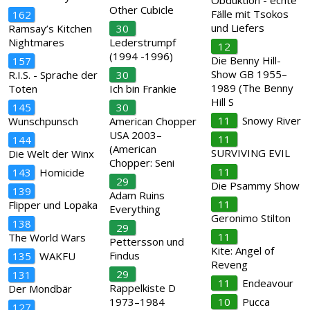
Obduktion - echte
Other Cubicle
Fälle mit Tsokos
162
und Liefers
Ramsay’s Kitchen
30
Nightmares
Lederstrumpf
12
(1994 -1996)
Die Benny Hill-
157
Show GB 1955–
R.I.S. - Sprache der
30
1989 (The Benny
Toten
Ich bin Frankie
Hill S
145
30
11
Snowy River
Wunschpunsch
American Chopper
USA 2003–
11
144
(American
SURVIVING EVIL
Die Welt der Winx
Chopper: Seni
11
143
Homicide
29
Die Psammy Show
139
Adam Ruins
11
Flipper und Lopaka
Everything
Geronimo Stilton
138
29
11
The World Wars
Pettersson und
Kite: Angel of
Findus
135
WAKFU
Reveng
29
131
11
Endeavour
Rappelkiste D
Der Mondbär
1973–1984
10
Pucca
127