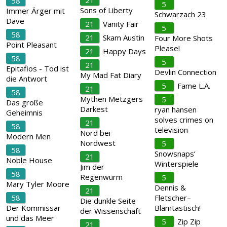
21
58
5
Sons of Liberty
Immer Ärger mit
Schwarzach 23
Dave
21
Vanity Fair
5
58
21
Skam Austin
Four More Shots
Point Pleasant
Please!
21
Happy Days
58
5
21
Epitafios - Tod ist
Devlin Connection
My Mad Fat Diary
die Antwort
5
Fame L.A.
21
58
Mythen Metzgers
5
Das große
Darkest
ryan hansen
Geheimnis
solves crimes on
21
58
television
Nord bei
Modern Men
Nordwest
5
58
Snowsnaps’
21
Noble House
Winterspiele
Jim der
58
Regenwurm
5
Mary Tyler Moore
Dennis &
21
58
Fletscher–
Die dunkle Seite
Der Kommissar
Blämtastisch!
der Wissenschaft
und das Meer
5
Zip Zip
21