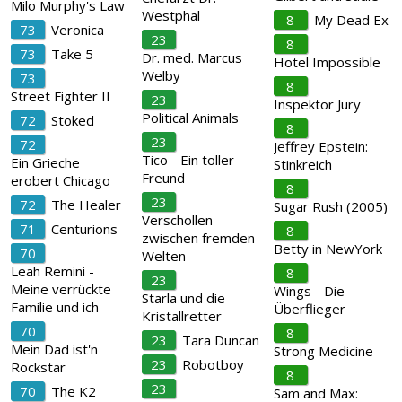
Milo Murphy's Law
Westphal
8
My Dead Ex
73
Veronica
23
8
73
Take 5
Dr. med. Marcus
Hotel Impossible
Welby
73
8
Street Fighter II
23
Inspektor Jury
Political Animals
72
Stoked
8
23
72
Jeffrey Epstein:
Tico - Ein toller
Ein Grieche
Stinkreich
Freund
erobert Chicago
8
23
72
The Healer
Sugar Rush (2005)
Verschollen
71
Centurions
8
zwischen fremden
Betty in NewYork
70
Welten
Leah Remini -
8
23
Meine verrückte
Wings - Die
Starla und die
Familie und ich
Überflieger
Kristallretter
70
8
23
Tara Duncan
Mein Dad ist'n
Strong Medicine
23
Robotboy
Rockstar
8
23
70
The K2
Sam and Max: