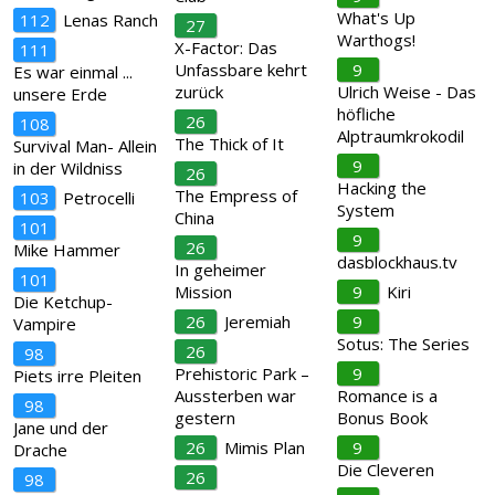
What's Up
112
Lenas Ranch
27
Warthogs!
X-Factor: Das
111
Unfassbare kehrt
9
Es war einmal ...
zurück
Ulrich Weise - Das
unsere Erde
höfliche
26
108
Alptraumkrokodil
The Thick of It
Survival Man- Allein
9
in der Wildniss
26
Hacking the
The Empress of
103
Petrocelli
System
China
101
9
26
Mike Hammer
dasblockhaus.tv
In geheimer
101
Mission
9
Kiri
Die Ketchup-
26
Jeremiah
9
Vampire
Sotus: The Series
26
98
Prehistoric Park –
9
Piets irre Pleiten
Aussterben war
Romance is a
98
gestern
Bonus Book
Jane und der
26
Mimis Plan
9
Drache
Die Cleveren
26
98