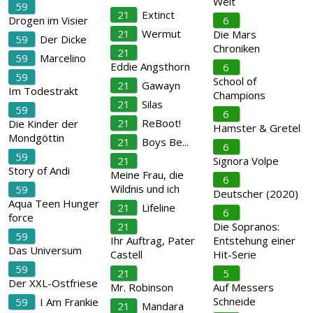
Welt
59
21
Extinct
Drogen im Visier
6
21
Wermut
Die Mars
59
Der Dicke
Chroniken
21
59
Marcelino
Eddie Angsthorn
6
59
School of
21
Gawayn
Im Todestrakt
Champions
21
Silas
59
6
21
ReBoot!
Die Kinder der
Hamster & Gretel
Mondgöttin
21
Boys Be...
6
59
21
Signora Volpe
Story of Andi
Meine Frau, die
6
Wildnis und ich
59
Deutscher (2020)
Aqua Teen Hunger
21
Lifeline
6
force
21
Die Sopranos:
59
Ihr Auftrag, Pater
Entstehung einer
Das Universum
Castell
Hit-Serie
59
21
5
Der XXL-Ostfriese
Mr. Robinson
Auf Messers
Schneide
59
I Am Frankie
21
Mandara