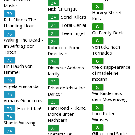
24
Maske
8
Nick für Ungut
Harvey Street
79
24
Serial Killers
Kids
R. L. Stine's The
24
Total Genial
Haunting Hour
8
Gu Family Book
24
Teen Engel
78
Waking The Dead -
8
24
Im Auftrag der
Verrückt nach
Robocop: Prime
Toten
Tornados
Directives
77
8
24
Ein Hauch von
the disappearance
Die neue Addams
Himmel
of madeleine
family
mccann
76
23
Angela Anaconda
8
Privatdetektiv Joe
Wir Kinder aus
Dancer
75
dem Möwenweg
Armans Geheimnis
23
8
Park Road - Kleine
75
Hier ist Ian!
Lord Peter
Morde unter
74
Wimsey
Nachbarn
Shaolin Wuzang
8
23
74
Gilbert und Sadie
Chefarzt Dr.