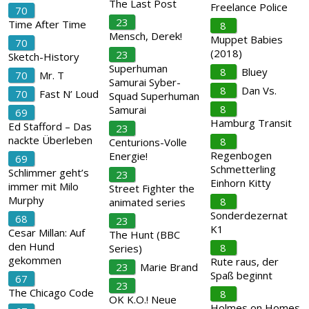
The Last Post
Freelance Police
70
23
Time After Time
8
Mensch, Derek!
Muppet Babies
70
(2018)
23
Sketch-History
Superhuman
8
Bluey
70
Mr. T
Samurai Syber-
8
Dan Vs.
70
Fast N’ Loud
Squad Superhuman
8
Samurai
69
Hamburg Transit
Ed Stafford – Das
23
nackte Überleben
8
Centurions-Volle
Regenbogen
Energie!
69
Schmetterling
Schlimmer geht’s
23
Einhorn Kitty
immer mit Milo
Street Fighter the
Murphy
8
animated series
Sonderdezernat
68
23
K1
Cesar Millan: Auf
The Hunt (BBC
den Hund
8
Series)
gekommen
Rute raus, der
23
Marie Brand
Spaß beginnt
67
23
The Chicago Code
8
OK K.O.! Neue
Holmes on Homes