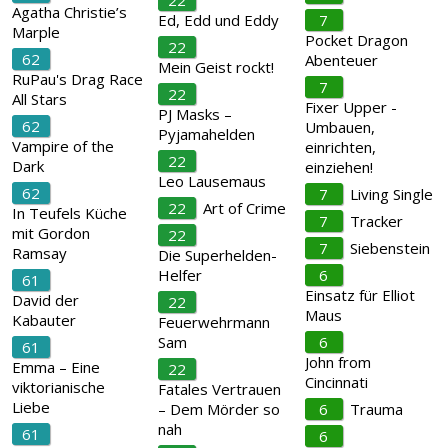
22
Agatha Christie’s
Ed, Edd und Eddy
7
Marple
Pocket Dragon
22
62
Abenteuer
Mein Geist rockt!
RuPau's Drag Race
7
22
All Stars
Fixer Upper -
PJ Masks –
62
Umbauen,
Pyjamahelden
Vampire of the
einrichten,
22
Dark
einziehen!
Leo Lausemaus
62
7
Living Single
22
Art of Crime
In Teufels Küche
7
Tracker
mit Gordon
22
7
Siebenstein
Ramsay
Die Superhelden-
Helfer
6
61
Einsatz für Elliot
David der
22
Maus
Kabauter
Feuerwehrmann
Sam
6
61
John from
Emma – Eine
22
Cincinnati
viktorianische
Fatales Vertrauen
Liebe
– Dem Mörder so
6
Trauma
nah
61
6