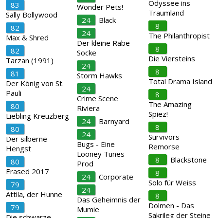
Odyssee ins
83
Wonder Pets!
Traumland
Sally Bollywood
24
Black
8
82
24
The Philanthropist
Max & Shred
Der kleine Rabe
8
82
Socke
Die Viersteins
Tarzan (1991)
24
8
81
Storm Hawks
Total Drama Island
Der König von St.
24
Pauli
8
Crime Scene
The Amazing
80
Riviera
Spiez!
Liebling Kreuzberg
24
Barnyard
8
80
24
Survivors
Der silberne
Bugs - Eine
Remorse
Hengst
Looney Tunes
8
Blackstone
80
Prod
Erased 2017
8
24
Corporate
Solo für Weiss
79
24
Attila, der Hunne
8
Das Geheimnis der
Dolmen - Das
79
Mumie
Sakrileg der Steine
Die schwarze