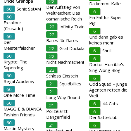
Uncle Grandpa
22
Da kommt Kalle
Der Aufstieg von
60
Sonic SatAM
6
Weltreichen: Das
60
Ein Fall für Super
osmanische Reich
Excalibur
Pig
22
Infinity Train
(Crusade)
6
22
60
Und dann gab es
Bares für Rares
Der
keines mehr
Meisterfälscher
22
Graf Duckula
6
Shrill
60
22
6
Krypto: The
Nicht Nachmachen!
Doctor Horrible's
Superdog
22
Sing-Along Blog
60
Schloss Einstein
6
Regal Academy
21
Squidbillies
Odd Squad – Junge
60
Agenten retten die
21
One More Time
Welt
Long Way Round
60
6
44 Cats
21
MAGGIE & BIANCA
Polizeiarzt
6
Fashion Friends
Dangerfield
Der Sattelclub
60
21
6
Martin Mystery
Maxifant und