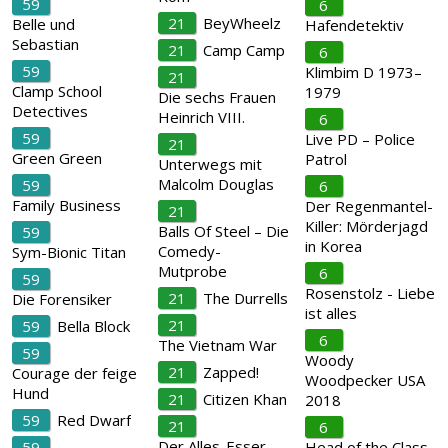
59
6
21
BeyWheelz
Belle und
Hafendetektiv
Sebastian
21
Camp Camp
6
59
Klimbim D 1973–
21
Clamp School
1979
Die sechs Frauen
Detectives
Heinrich VIII.
6
59
Live PD – Police
21
Green Green
Patrol
Unterwegs mit
Malcolm Douglas
59
6
Family Business
Der Regenmantel-
21
Killer: Mörderjagd
Balls Of Steel – Die
59
in Korea
Comedy-
Sym-Bionic Titan
Mutprobe
6
59
Rosenstolz - Liebe
21
The Durrells
Die Forensiker
ist alles
21
59
Bella Block
6
The Vietnam War
59
Woody
21
Zapped!
Courage der feige
Woodpecker USA
Hund
21
Citizen Khan
2018
59
Red Dwarf
21
6
Der Alles-Esser –
59
Head of the Class