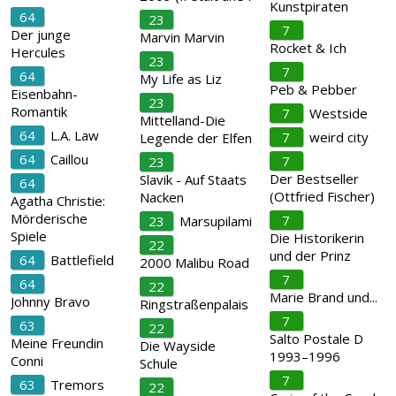
Kunstpiraten
64
23
7
Der junge
Marvin Marvin
Rocket & Ich
Hercules
23
7
64
My Life as Liz
Peb & Pebber
Eisenbahn-
23
Romantik
7
Westside
Mittelland-Die
64
L.A. Law
7
weird city
Legende der Elfen
64
Caillou
7
23
Der Bestseller
Slavik - Auf Staats
64
(Ottfried Fischer)
Nacken
Agatha Christie:
Mörderische
7
23
Marsupilami
Spiele
Die Historikerin
22
und der Prinz
64
Battlefield
2000 Malibu Road
7
64
22
Marie Brand und...
Johnny Bravo
Ringstraßenpalais
7
63
22
Salto Postale D
Meine Freundin
Die Wayside
1993–1996
Conni
Schule
7
63
Tremors
22