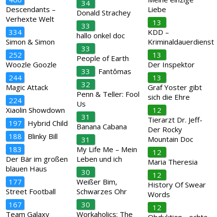
34
Descendants –
Liebe
Donald Strachey
Verhexte Welt
13
33
334
KDD –
hallo onkel doc
Simon & Simon
Kriminaldauerdienst
33
252
13
People of Earth
Woozle Goozle
Der Inspektor
33
Fantômas
244
13
32
Magic Attack
Graf Yoster gibt
Penn & Teller: Fool
sich die Ehre
224
Us
Xiaolin Showdown
12
31
Tierarzt Dr. Jeff-
197
Hybrid Child
Banana Cabana
Der Rocky
188
Blinky Bill
Mountain Doc
31
183
My Life Me – Mein
12
Der Bär im großen
Leben und ich
Maria Theresia
blauen Haus
30
12
177
Weißer Bim,
History Of Swear
Street Football
Schwarzes Ohr
Words
167
30
12
Team Galaxy
Workaholics: The