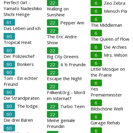
Perfect Girl -
22
6
Zeo Zebra
Yamato Nadeshiko
Walking on
6
Mensch Pia
Shichi Henge
Sunshine
6
61
22
Pepper Ann
The Middleman
Das Leben und ich
22
6
60
The Eric Andre
The Queen of Flow
Tropical Heat
Show
6
Die Archies
60
22
6
Mrs. Wilson
Der Polizeichef
Big City Greens
6
60
Bonkers
22
4 ½ Freunde
Little Mosque on
60
22
the Prairie
Tom - Ein echter
Escape the Night
6
Freund
22
Yes
60
F4lkenb3rg - Mord
Premieminister
Die Strandpiraten
im Internat?
6
60
The lodge
22
Turbo Teen
Bildschöne Welt
60
22
6
Die drei Bären
Meine geniale
Garage Rehab
Freundin
60
6