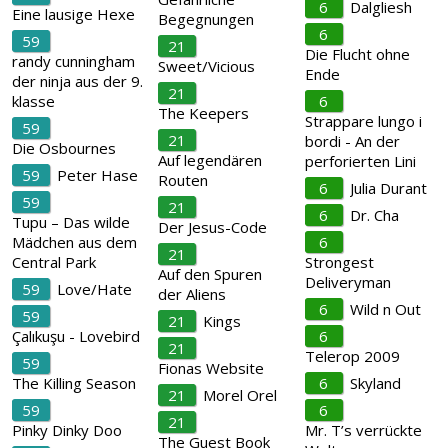
6
Dalgliesh
Eine lausige Hexe
Begegnungen
6
59
21
Die Flucht ohne
randy cunningham
Sweet/Vicious
Ende
der ninja aus der 9.
21
klasse
6
The Keepers
Strappare lungo i
59
21
bordi - An der
Die Osbournes
Auf legendären
perforierten Lini
59
Peter Hase
Routen
6
Julia Durant
59
21
6
Dr. Cha
Tupu – Das wilde
Der Jesus-Code
Mädchen aus dem
6
21
Central Park
Strongest
Auf den Spuren
Deliveryman
59
Love/Hate
der Aliens
6
Wild n Out
59
21
Kings
Çalıkuşu - Lovebird
6
21
Telerop 2009
59
Fionas Website
The Killing Season
6
Skyland
21
Morel Orel
59
6
21
Pinky Dinky Doo
Mr. T’s verrückte
The Guest Book