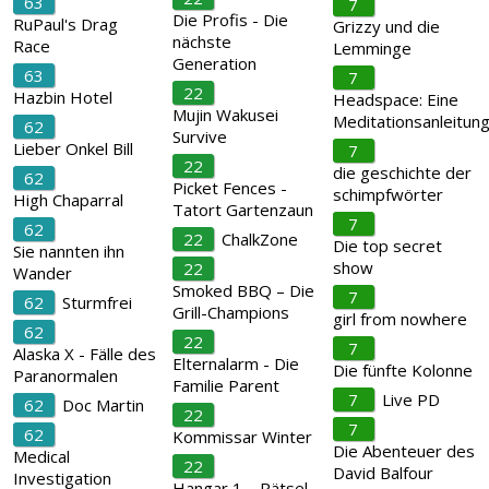
63
7
Die Profis - Die
RuPaul's Drag
Grizzy und die
nächste
Race
Lemminge
Generation
63
7
22
Hazbin Hotel
Headspace: Eine
Mujin Wakusei
Meditationsanleitun
62
Survive
Lieber Onkel Bill
7
22
die geschichte der
62
Picket Fences -
schimpfwörter
High Chaparral
Tatort Gartenzaun
7
62
22
ChalkZone
Die top secret
Sie nannten ihn
show
22
Wander
Smoked BBQ – Die
7
62
Sturmfrei
Grill-Champions
girl from nowhere
62
22
7
Alaska X - Fälle des
Elternalarm - Die
Die fünfte Kolonne
Paranormalen
Familie Parent
7
Live PD
62
Doc Martin
22
7
62
Kommissar Winter
Die Abenteuer des
Medical
22
David Balfour
Investigation
Hangar 1 – Rätsel