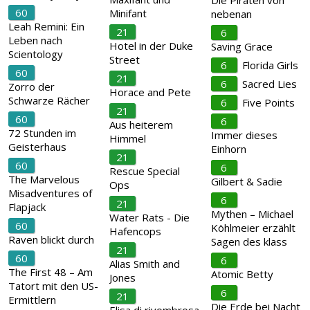
Die Piraten von
60
Minifant
nebenan
Leah Remini: Ein
21
6
Leben nach
Hotel in der Duke
Saving Grace
Scientology
Street
6
Florida Girls
60
21
6
Sacred Lies
Zorro der
Horace and Pete
Schwarze Rächer
6
Five Points
21
60
6
Aus heiterem
72 Stunden im
Immer dieses
Himmel
Geisterhaus
Einhorn
21
60
6
Rescue Special
The Marvelous
Gilbert & Sadie
Ops
Misadventures of
6
21
Flapjack
Mythen – Michael
Water Rats - Die
60
Köhlmeier erzählt
Hafencops
Raven blickt durch
Sagen des klass
21
60
6
Alias Smith and
The First 48 – Am
Atomic Betty
Jones
Tatort mit den US-
6
21
Ermittlern
Die Erde bei Nacht