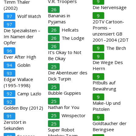
V.R. Troopers
9
Timm Thaler
Die Nervensäge
(2002)
26
Bananas in
9
97
Wolf Watch
Pyjamas
2DTV Cartoon-
97
Promis –
26
Hellcats
Die Spezialisten –
unzensiert GB
Im Namen der
26
The Lodge
2001–2004 (2DT
Opfer
26
9
The Birch
96
It’s Okay to Not
9
Ever After High
Be Okay
Die Wege Des
94
Goblin
25
Herrn
Die Abenteuer des
93
9
Dick Turpin
Edgar Wallace
Pitbulls auf
(1995-1998)
25
Bewährung
Bubble Guppies
92
Camp Lazlo
9
25
92
Make-Up und
Nathan for You
Golden Boy (2012)
Pistolen
25
Winspector
91
9
Zerstört in
Goldtaucher der
25
Sekunden
Beringsee
Super Robot
Monkey Team