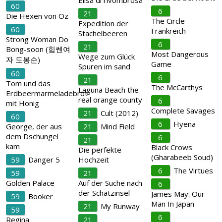
Elisa di rivombrosa
60
6
21
Die Hexen von Oz
The Circle
Expedition der
60
Frankreich
Stachelbeeren
Strong Woman Do
6
21
Bong-soon (힘쎈여
Most Dangerous
Wege zum Glück
자 도봉순)
Game
Spuren im sand
60
6
21
Tom und das
The McCarthys
Laguna Beach the
Erdbeermarmeladebrot
real orange county
6
mit Honig
Complete Savages
21
Cult (2012)
60
6
Hyena
George, der aus
21
Mind Field
dem Dschungel
6
21
kam
Black Crows
Die perfekte
(Gharabeeb Soud)
59
Danger 5
Hochzeit
6
The Virtues
59
21
Golden Palace
Auf der Suche nach
6
der Schatzinsel
James May: Our
59
Booker
Man In Japan
21
My Runway
59
6
Regina
21