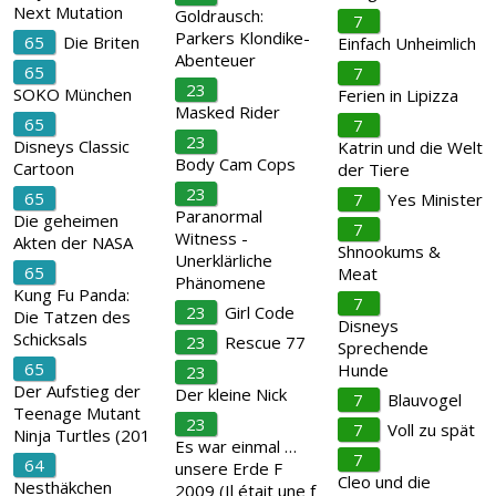
Next Mutation
Goldrausch:
7
Parkers Klondike-
65
Die Briten
Einfach Unheimlich
Abenteuer
65
7
23
SOKO München
Ferien in Lipizza
Masked Rider
65
7
23
Disneys Classic
Katrin und die Welt
Body Cam Cops
Cartoon
der Tiere
23
65
7
Yes Minister
Paranormal
Die geheimen
7
Witness -
Akten der NASA
Shnookums &
Unerklärliche
65
Meat
Phänomene
Kung Fu Panda:
7
23
Girl Code
Die Tatzen des
Disneys
Schicksals
23
Rescue 77
Sprechende
65
Hunde
23
Der Aufstieg der
Der kleine Nick
7
Blauvogel
Teenage Mutant
23
7
Voll zu spät
Ninja Turtles (201
Es war einmal …
7
64
unsere Erde F
Cleo und die
Nesthäkchen
2009 (Il était une f