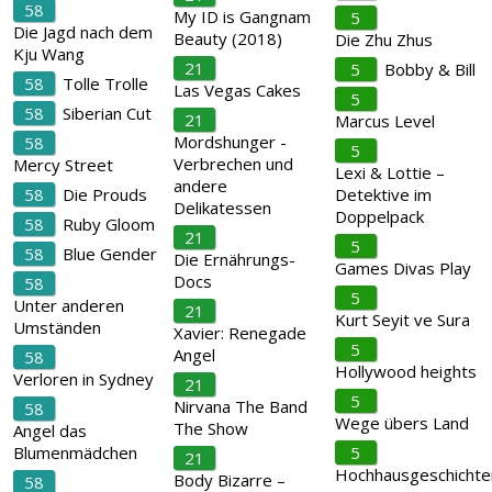
58
My ID is Gangnam
5
Die Jagd nach dem
Beauty (2018)
Die Zhu Zhus
Kju Wang
21
5
Bobby & Bill
58
Tolle Trolle
Las Vegas Cakes
5
58
Siberian Cut
21
Marcus Level
Mordshunger -
58
5
Verbrechen und
Mercy Street
Lexi & Lottie –
andere
58
Die Prouds
Detektive im
Delikatessen
Doppelpack
58
Ruby Gloom
21
5
58
Blue Gender
Die Ernährungs-
Games Divas Play
Docs
58
5
Unter anderen
21
Kurt Seyit ve Sura
Umständen
Xavier: Renegade
5
Angel
58
Hollywood heights
Verloren in Sydney
21
5
Nirvana The Band
58
Wege übers Land
The Show
Angel das
Blumenmädchen
5
21
Hochhausgeschichte
Body Bizarre –
58