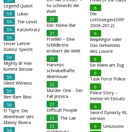
So schmeckt die
Legend Quest
6
Welt
59
Lukas
Die
21
Lottosieger(ORF
59
The Level
Der Kleine Bär
2009-2012)
59
KatzeKratz
21
6
59
Franklin – Eine
Belphégor oder
Unser Lehrer
Schildkröte
Das Geheimnis
Doktor Specht
erobert die Welt
des Louvre
59
21
6
Mighty B! Hier
Harveys
Ein Mann am Zug
kommt Bessie
schnabelhafte
6
Abenteuer
59
Task Force Police
Silent Witness
21
6
Murder One - Der
59
Police Story –
Fall Jessica
Bim Bam Bino
Immer im Einsatz
21
59
6
Difficult People
El Tigre: Die
Sword Dynasty RL
Abenteuer des
21
The Lair
version
Manny Rivera
21
6
Umizoomi
59
Gefährliche