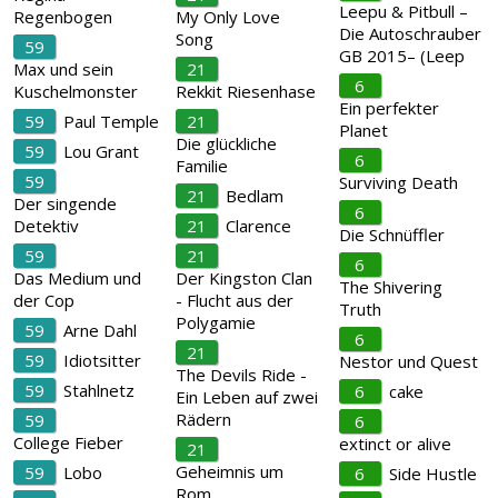
Leepu & Pitbull –
Regenbogen
My Only Love
Die Autoschrauber
Song
59
GB 2015– (Leep
Max und sein
21
6
Kuschelmonster
Rekkit Riesenhase
Ein perfekter
59
Paul Temple
21
Planet
Die glückliche
59
Lou Grant
6
Familie
59
Surviving Death
21
Bedlam
Der singende
6
Detektiv
21
Clarence
Die Schnüffler
59
21
6
Das Medium und
Der Kingston Clan
The Shivering
der Cop
- Flucht aus der
Truth
Polygamie
59
Arne Dahl
6
21
59
Idiotsitter
Nestor und Quest
The Devils Ride -
59
Stahlnetz
6
cake
Ein Leben auf zwei
Rädern
59
6
College Fieber
extinct or alive
21
Geheimnis um
59
Lobo
6
Side Hustle
Rom