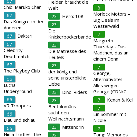
67
Helden braucht die
Chibi Maruko Chan
8
Welt
Morlock Motors –
67
23
Hero: 108
Big Deals im
Das Königreich der
23
Westerwald
Anderen
Die
7
67
Daktari
Knickerbockerbande
Margreth
67
23
Thursday - Das
Celebrity
Die Mätresse des
Mädchen, das an
Deathmatch
Teufels
einem Donn
67
23
7
The Playboy Club
der könig und
George,
seine unsterbliche
66
Alternativtitel:
Liebe
Lucha
Alles wegen
Underground
George (CDN/C
23
Dino-Riders
66
7
Kenan & Kel
23
VR Troopers
Beutolomäus
7
sucht den
66
Ein Sommer mit
Weihnachtsmann
Blau und schlau
Nicole
23
Mittendrin
66
7
Ninja Turtles: The
Tong: Memories
23