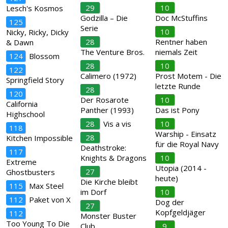
29
10
Lesch's Kosmos
Godzilla – Die
Doc McStuffins
125
Serie
10
Nicky, Ricky, Dicky
28
Rentner haben
& Dawn
The Venture Bros.
niemals Zeit
124
Blossom
28
10
122
Calimero (1972)
Prost Motem - Die
Springfield Story
letzte Runde
28
120
Der Rosarote
10
California
Panther (1993)
Das ist Pony
Highschool
28
Vis a vis
10
118
Warship - Einsatz
28
Kitchen Impossible
für die Royal Navy
Deathstroke:
117
Knights & Dragons
10
Extreme
Utopia (2014 -
27
Ghostbusters
heute)
Die Kirche bleibt
115
Max Steel
im Dorf
10
112
Paket von X
Dog der
27
Kopfgeldjäger
112
Monster Buster
Too Young To Die
Club
9