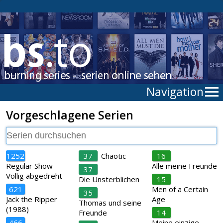
Navigation
Vorgeschlagene Serien
1252
37
Chaotic
16
Regular Show –
Alle meine Freunde
37
Völlig abgedreht
Die Unsterblichen
15
621
Men of a Certain
35
Jack the Ripper
Age
Thomas und seine
(1988)
Freunde
14
466
Meine einzige