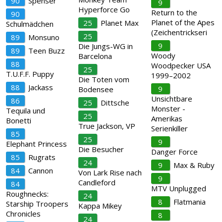
90
Spenser
9
Hyperforce Go
Return to the
90
Planet of the Apes
25
Planet Max
Schulmädchen
(Zeichentrickseri
25
89
Monsuno
9
Die Jungs-WG in
89
Teen Buzz
Woody
Barcelona
88
Woodpecker USA
25
T.U.F.F. Puppy
1999–2002
Die Toten vom
88
Jackass
9
Bodensee
Unsichtbare
86
25
Dittsche
Monster -
Tequila und
25
Amerikas
Bonetti
True Jackson, VP
Serienkiller
85
25
9
Elephant Princess
Die Besucher
Danger Force
85
Rugrats
24
9
Max & Ruby
84
Cannon
Von Lark Rise nach
9
Candleford
84
MTV Unplugged
Roughnecks:
24
8
Flatmania
Starship Troopers
Kappa Mikey
Chronicles
8
24