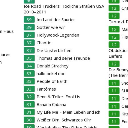
40
13
Der
Ice Road Truckers: Tödliche Straßen USA
13
Gra
2010–2011
12
39
Im Land der Saurier
Tierarzt 
39
Götter wie wir
12
Mar
en Haus
37
Hollywood-Legenden
12
Hi
37
Chaotic
12
37
Die Unsterblichen
Obduktion
mares
Liefers
35
Thomas und seine Freunde
n
12
34
Donald Strachey
Die Benn
33
hallo onkel doc
(The Benn
33
People of Earth
11
Sn
33
Fantômas
11
SU
32
Penn & Teller: Fool Us
11
Di
31
Banana Cabana
11
Ger
31
My Life Me – Mein Leben und ich
11
Kit
30
Weißer Bim, Schwarzes Ohr
11
En
30
Workaholics: The Other Cubicle