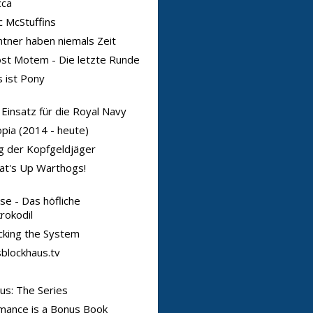
cca
 McStuffins
tner haben niemals Zeit
st Motem - Die letzte Runde
 ist Pony
 Einsatz für die Royal Navy
pia (2014 - heute)
 der Kopfgeldjäger
at's Up Warthogs!
se - Das höfliche
rokodil
king the System
blockhaus.tv
us: The Series
mance is a Bonus Book