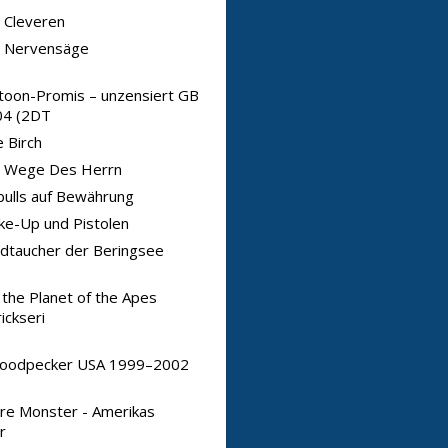
 Cleveren
e Nervensäge
toon-Promis – unzensiert GB
4 (2DT
 Birch
e Wege Des Herrn
bulls auf Bewährung
e-Up und Pistolen
dtaucher der Beringsee
 the Planet of the Apes
ickseri
oodpecker USA 1999–2002
re Monster - Amerikas
r