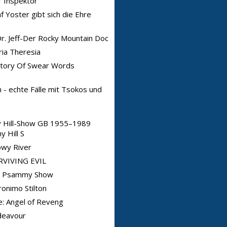
 Inspektor
f Yoster gibt sich die Ehre
Dr. Jeff-Der Rocky Mountain Doc
ia Theresia
story Of Swear Words
 - echte Fälle mit Tsokos und
y Hill-Show GB 1955–1989
y Hill S
owy River
RVIVING EVIL
e Psammy Show
onimo Stilton
e: Angel of Reveng
deavour