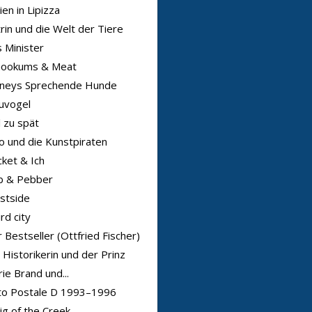
ien in Lipizza
rin und die Welt der Tiere
 Minister
nookums & Meat
sneys Sprechende Hunde
uvogel
l zu spät
o und die Kunstpiraten
ket & Ich
b & Pebber
stside
rd city
 Bestseller (Ottfried Fischer)
 Historikerin und der Prinz
ie Brand und...
to Postale D 1993–1996
ig of the Creek