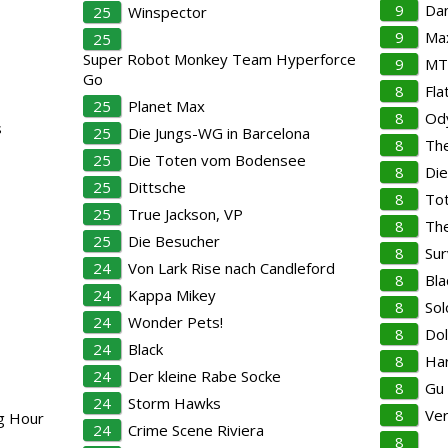
9
Da
25
Winspector
9
Ma
25
Super Robot Monkey Team Hyperforce
9
MT
Go
8
Fla
25
Planet Max
8
Od
s
25
Die Jungs-WG in Barcelona
8
The
25
Die Toten vom Bodensee
8
Die
25
Dittsche
8
Tot
25
True Jackson, VP
8
The
25
Die Besucher
8
Su
24
Von Lark Rise nach Candleford
8
Bla
24
Kappa Mikey
8
Sol
24
Wonder Pets!
8
Dol
24
Black
8
Har
24
Der kleine Rabe Socke
8
Gu 
24
Storm Hawks
8
Ver
ng Hour
24
Crime Scene Riviera
8