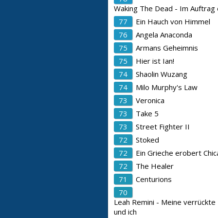
Waking The Dead - Im Auftrag
77
Ein Hauch von Himmel
76
Angela Anaconda
75
Armans Geheimnis
75
Hier ist Ian!
74
Shaolin Wuzang
74
Milo Murphy's Law
73
Veronica
73
Take 5
73
Street Fighter II
72
Stoked
72
Ein Grieche erobert Chi
72
The Healer
71
Centurions
70
Leah Remini - Meine verrückte 
und ich