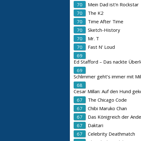
70
Mein Dad ist'n Rockstar
70
The K2
70
Time After Time
70
Sketch-History
70
Mr. T
70
Fast N’ Loud
69
Ed Stafford – Das nackte Über
69
Schlimmer geht’s immer mit Mi
68
Cesar Millan: Auf den Hund g
67
The Chicago Code
67
Chibi Maruko Chan
67
Das Königreich der And
67
Daktari
67
Celebrity Deathmatch