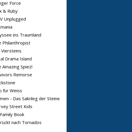
nger Force
x & Ruby
V Unplugged
tmania
yssee ins Traumland
 Philanthropist
 Viersteins
al Drama Island
 Amazing Spiez!
rvivors Remorse
ckstone
o für Weiss
men - Das Sakrileg der Steine
vey Street Kids
Family Book
rückt nach Tornados