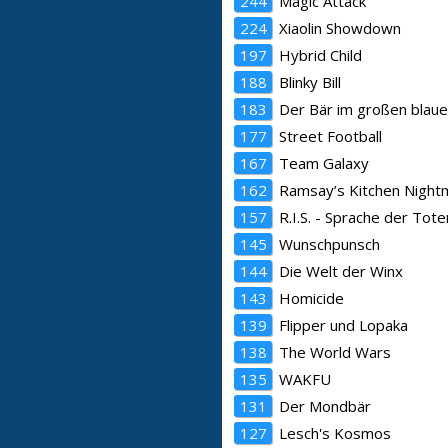
244
Magic Attack
224
Xiaolin Showdown
197
Hybrid Child
188
Blinky Bill
183
Der Bär im großen blau
177
Street Football
167
Team Galaxy
162
Ramsay’s Kitchen Night
157
R.I.S. - Sprache der Tote
145
Wunschpunsch
144
Die Welt der Winx
143
Homicide
139
Flipper und Lopaka
138
The World Wars
135
WAKFU
131
Der Mondbär
127
Lesch's Kosmos