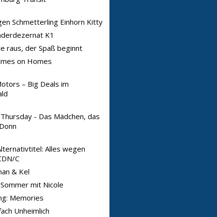
n Schmetterling Einhorn Kitty
nderdezernat K1
e raus, der Spaß beginnt
lmes on Homes
otors – Big Deals im
ld
 Thursday - Das Mädchen, das
 Donn
ternativtitel: Alles wegen
CDN/C
an & Kel
 Sommer mit Nicole
ng: Memories
fach Unheimlich