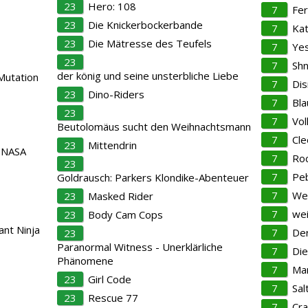
23
Hero: 108
7
Fer
23
Die Knickerbockerbande
7
Kat
23
Die Mätresse des Teufels
7
Yes
23
7
Sh
der könig und seine unsterbliche Liebe
Mutation
7
Di
23
Dino-Riders
7
Bla
23
7
Vol
Beutolomäus sucht den Weihnachtsmann
7
Cle
23
Mittendrin
 NASA
7
Roc
23
7
Pe
Goldrausch: Parkers Klondike-Abenteuer
s
7
We
23
Masked Rider
7
wei
23
Body Cam Cops
nt Ninja
7
Der
23
Paranormal Witness - Unerklärliche
7
Die
Phänomene
7
Mar
23
Girl Code
7
Sal
23
Rescue 77
7
Cra