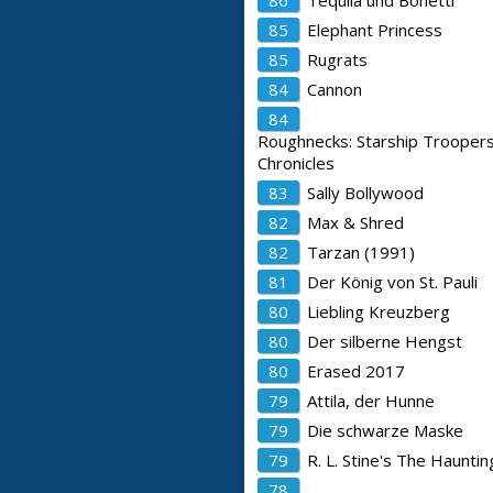
86
Tequila und Bonetti
85
Elephant Princess
85
Rugrats
84
Cannon
84
Roughnecks: Starship Trooper
Chronicles
83
Sally Bollywood
82
Max & Shred
82
Tarzan (1991)
81
Der König von St. Pauli
80
Liebling Kreuzberg
80
Der silberne Hengst
80
Erased 2017
79
Attila, der Hunne
79
Die schwarze Maske
79
R. L. Stine's The Haunti
78