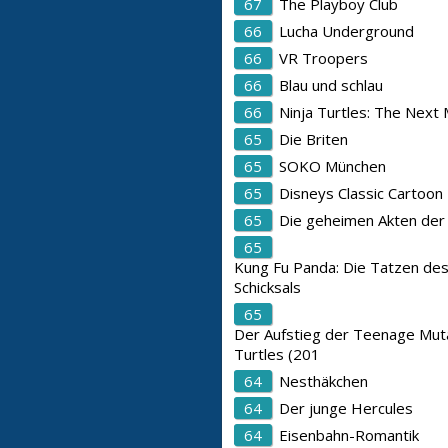
67
The Playboy Club
66
Lucha Underground
66
VR Troopers
66
Blau und schlau
66
Ninja Turtles: The Next 
65
Die Briten
65
SOKO München
65
Disneys Classic Cartoon
65
Die geheimen Akten der
65
Kung Fu Panda: Die Tatzen de
Schicksals
65
Der Aufstieg der Teenage Muta
Turtles (201
64
Nesthäkchen
64
Der junge Hercules
64
Eisenbahn-Romantik