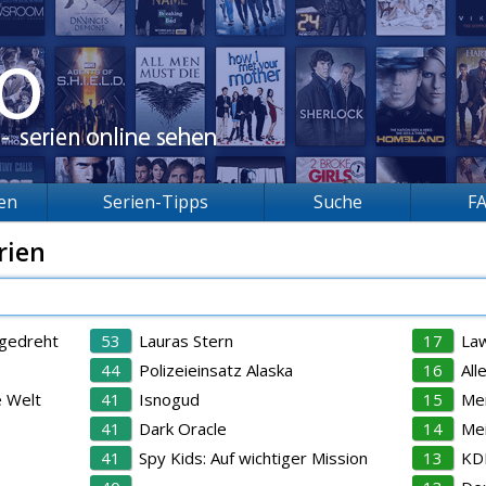
ien
Serien-Tipps
Suche
F
rien
bgedreht
53
Lauras Stern
17
Law
44
Polizeieinsatz Alaska
16
All
 Welt
41
Isnogud
15
Men
41
Dark Oracle
14
Mei
41
Spy Kids: Auf wichtiger Mission
13
KDD