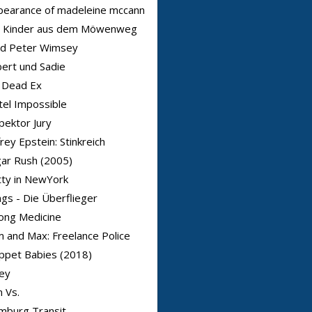
pearance of madeleine mccann
r Kinder aus dem Möwenweg
rd Peter Wimsey
bert und Sadie
 Dead Ex
el Impossible
pektor Jury
frey Epstein: Stinkreich
ar Rush (2005)
ty in NewYork
gs - Die Überflieger
ong Medicine
 and Max: Freelance Police
ppet Babies (2018)
ey
 Vs.
mburg Transit