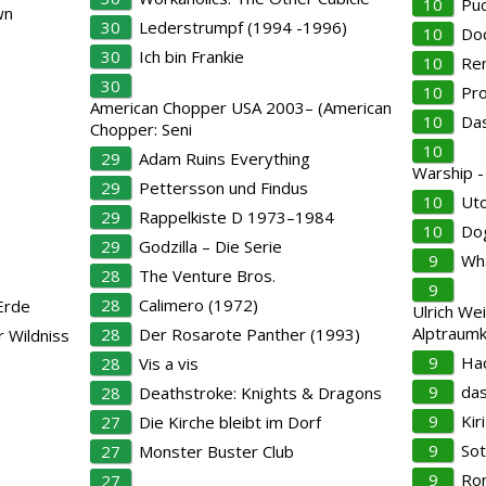
10
Pu
wn
30
Lederstrumpf (1994 -1996)
10
Doc
30
Ich bin Frankie
10
Ren
30
10
Pro
American Chopper USA 2003– (American
10
Das
Chopper: Seni
10
29
Adam Ruins Everything
Warship -
29
Pettersson und Findus
10
Uto
29
Rappelkiste D 1973–1984
10
Dog
29
Godzilla – Die Serie
9
Wh
28
The Venture Bros.
9
28
Calimero (1972)
 Erde
Ulrich Wei
Alptraumk
28
Der Rosarote Panther (1993)
r Wildniss
9
Hac
28
Vis a vis
9
das
28
Deathstroke: Knights & Dragons
9
Kiri
27
Die Kirche bleibt im Dorf
9
Sot
27
Monster Buster Club
9
Ro
27