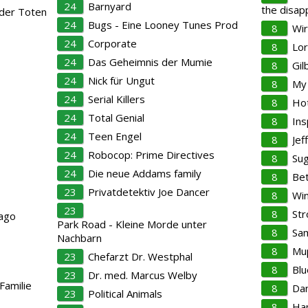
24
Barnyard
the disap
 der Toten
24
Bugs - Eine Looney Tunes Prod
8
Wi
24
Corporate
8
Lo
24
Das Geheimnis der Mumie
8
Gil
24
Nick für Ungut
8
My
24
Serial Killers
8
Hot
24
Total Genial
8
Ins
24
Teen Engel
8
Jef
24
Robocop: Prime Directives
8
Sug
24
Die neue Addams family
8
Bet
23
Privatdetektiv Joe Dancer
8
Win
23
8
Str
cago
Park Road - Kleine Morde unter
8
Sam
Nachbarn
8
Mu
23
Chefarzt Dr. Westphal
8
Blu
23
Dr. med. Marcus Welby
Familie
8
Dan
23
Political Animals
8
Ha