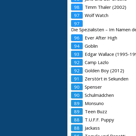
98
Timm Thaler (2002)
97
Wolf Watch
97
Die Spezialisten – Im Namen d
96
Ever After High
94
Goblin
93
Edgar Wallace (1995-19
92
Camp Lazlo
92
Golden Boy (2012)
91
Zerstört in Sekunden
90
Spenser
90
Schulmädchen
89
Monsuno
89
Teen Buzz
88
T.U.F.F. Puppy
88
Jackass