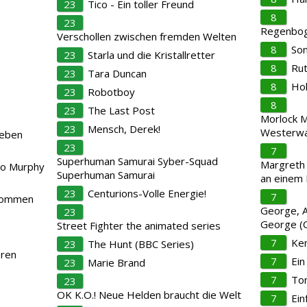
23
Tico - Ein toller Freund
8
23
Regenboge
Verschollen zwischen fremden Welten
8
So
23
Starla und die Kristallretter
8
Rut
23
Tara Duncan
8
Ho
23
Robotboy
8
23
The Last Post
Morlock M
23
Mensch, Derek!
Westerwa
leben
23
7
Superhuman Samurai Syber-Squad
Margreth
lo Murphy
Superhuman Samurai
an einem
23
Centurions-Volle Energie!
7
ekommen
George, Al
23
George (
Street Fighter the animated series
7
Ken
23
The Hunt (BBC Series)
eren
7
Ein
23
Marie Brand
7
To
23
OK K.O.! Neue Helden braucht die Welt
7
Ein