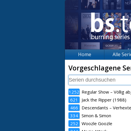
Home
Alle Ser
Vorgeschlagene Se
1252
Regular Show – Völlig a
621
Jack the Ripper (1988)
466
Descendants – Verhexte
334
Simon & Simon
252
Woozle Goozle