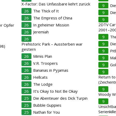
X-Factor: Das Unfassbare kehrt zurück
9
Die
26
The Thick of It
9
Di
26
The Empress of China
9
2DTV Car
26
In geheimer Mission
er Opfer
2001–200
26
Jeremiah
9
The
26
9
Di
Prehistoric Park – Aussterben war
98)
gestern
9
Pit
26
Mimis Plan
9
Mak
26
V.R. Troopers
9
Gol
26
Bananas in Pyjamas
9
Return to
26
Hellcats
(Zeichentr
26
The Lodge
9
26
It’s Okay to Not Be Okay
Woody W
25
Die Abenteuer des Dick Turpin
9
25
Bubble Guppies
Unsichtba
Serienkille
25
Nathan for You