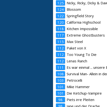
125
Nicky, Ricky, Dicky & Da
124
Blossom
122
Springfield Story
120
California Highschool
118
Kitchen Impossible
117
Extreme Ghostbusters
115
Max Steel
112
Paket von X
112
Too Young To Die
112
Lenas Ranch
111
Es war einmal ... unsere
108
Survival Man- Allein in de
103
Petrocelli
101
Mike Hammer
101
Die Ketchup-Vampire
98
Piets irre Pleiten
98
Jane und der Drache