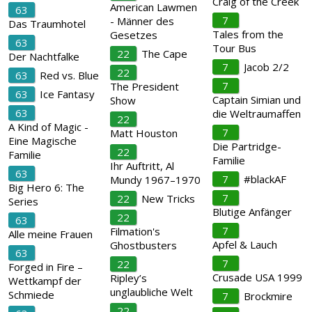
Craig of the Creek
American Lawmen
63
7
- Männer des
Das Traumhotel
Tales from the
Gesetzes
63
Tour Bus
22
The Cape
Der Nachtfalke
7
Jacob 2/2
22
63
Red vs. Blue
7
The President
63
Ice Fantasy
Captain Simian und
Show
63
die Weltraumaffen
22
A Kind of Magic -
7
Matt Houston
Eine Magische
Die Partridge-
22
Familie
Familie
Ihr Auftritt, Al
63
7
#blackAF
Mundy 1967–1970
Big Hero 6: The
7
22
New Tricks
Series
Blutige Anfänger
22
63
7
Filmation's
Alle meine Frauen
Apfel & Lauch
Ghostbusters
63
7
22
Forged in Fire –
Crusade USA 1999
Ripley’s
Wettkampf der
unglaubliche Welt
Schmiede
7
Brockmire
22