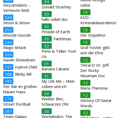
34
Descendants –
Liebe
Donald Strachey
Verhexte Welt
13
33
334
KDD –
hallo onkel doc
Simon & Simon
Kriminaldauerdienst
33
252
13
People of Earth
Woozle Goozle
Der Inspektor
33
Fantômas
244
13
32
Magic Attack
Graf Yoster gibt
Penn & Teller: Fool
sich die Ehre
224
Us
Xiaolin Showdown
12
31
Tierarzt Dr. Jeff-
197
Hybrid Child
Banana Cabana
Der Rocky
188
Blinky Bill
Mountain Doc
31
183
My Life Me – Mein
12
Der Bär im großen
Leben und ich
Maria Theresia
blauen Haus
30
12
177
Weißer Bim,
History Of Swear
Street Football
Schwarzes Ohr
Words
167
30
12
Team Galaxy
Workaholics: The