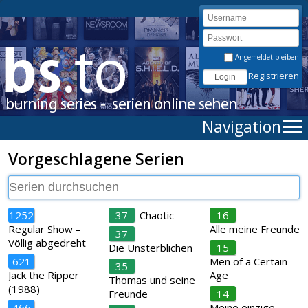
Angemeldet bleiben
Registrieren
Navigation
Vorgeschlagene Serien
1252
37
Chaotic
16
Regular Show –
Alle meine Freunde
37
Völlig abgedreht
Die Unsterblichen
15
621
Men of a Certain
35
Jack the Ripper
Age
Thomas und seine
(1988)
Freunde
14
466
Meine einzige