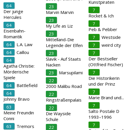
Kunstpiraten
64
23
7
Der junge
Marvin Marvin
Rocket & Ich
Hercules
23
7
64
My Life as Liz
Peb & Pebber
Eisenbahn-
23
Romantik
7
Westside
Mittelland-Die
64
L.A. Law
7
weird city
Legende der Elfen
64
Caillou
7
23
Der Bestseller
Slavik - Auf Staats
64
(Ottfried Fischer)
Nacken
Agatha Christie:
Mörderische
7
23
Marsupilami
Spiele
Die Historikerin
22
und der Prinz
64
Battlefield
2000 Malibu Road
7
64
22
Marie Brand und...
Johnny Bravo
Ringstraßenpalais
7
63
22
Salto Postale D
Meine Freundin
Die Wayside
1993–1996
Conni
Schule
7
63
Tremors
22