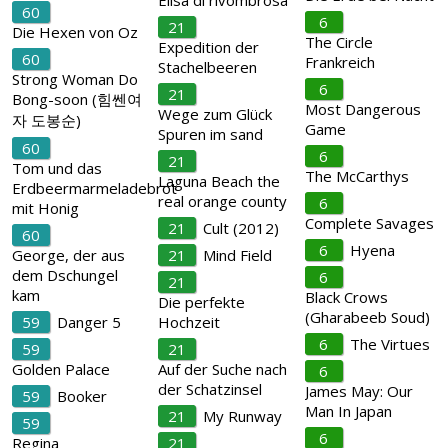
Elisa di rivombrosa
60
6
21
Die Hexen von Oz
The Circle
Expedition der
60
Frankreich
Stachelbeeren
Strong Woman Do
6
21
Bong-soon (힘쎈여
Most Dangerous
Wege zum Glück
자 도봉순)
Game
Spuren im sand
60
6
21
Tom und das
The McCarthys
Laguna Beach the
Erdbeermarmeladebrot
real orange county
6
mit Honig
Complete Savages
21
Cult (2012)
60
6
Hyena
George, der aus
21
Mind Field
dem Dschungel
6
21
kam
Black Crows
Die perfekte
(Gharabeeb Soud)
59
Danger 5
Hochzeit
6
The Virtues
59
21
Golden Palace
Auf der Suche nach
6
der Schatzinsel
James May: Our
59
Booker
Man In Japan
21
My Runway
59
6
Regina
21