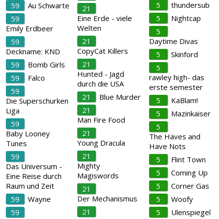
5
thundersub
59
Au Schwarte
21
Eine Erde - viele
5
Nightcap
59
Welten
Emily Erdbeer
5
21
Daytime Divas
59
CopyCat Killers
Deckname: KND
5
Skinford
21
59
Bomb Girls
5
Hunted - Jagd
rawley high- das
59
Falco
durch die USA
erste semester
59
21
Blue Murder
5
KaBlam!
Die Superschurken
21
Liga
5
Mazinkaiser
Man Fire Food
59
5
21
Baby Looney
The Haves and
Young Dracula
Tunes
Have Nots
21
59
5
Flint Town
Mighty
Das Universum -
5
Coming Up
Magiswords
Eine Reise durch
Raum und Zeit
5
Corner Gas
21
Der Mechanismus
59
Wayne
5
Woofy
21
59
5
Ulenspiegel