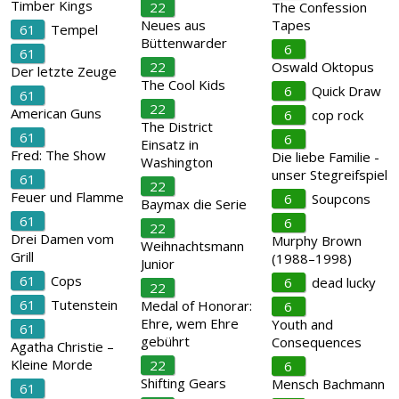
Timber Kings
22
The Confession
Neues aus
Tapes
61
Tempel
Büttenwarder
6
61
22
Oswald Oktopus
Der letzte Zeuge
The Cool Kids
6
Quick Draw
61
22
American Guns
6
cop rock
The District
61
6
Einsatz in
Fred: The Show
Die liebe Familie -
Washington
unser Stegreifspiel
61
22
Feuer und Flamme
6
Soupcons
Baymax die Serie
61
6
22
Drei Damen vom
Murphy Brown
Weihnachtsmann
Grill
(1988–1998)
Junior
61
Cops
6
dead lucky
22
61
Tutenstein
Medal of Honorar:
6
Ehre, wem Ehre
Youth and
61
gebührt
Consequences
Agatha Christie –
Kleine Morde
22
6
Shifting Gears
Mensch Bachmann
61