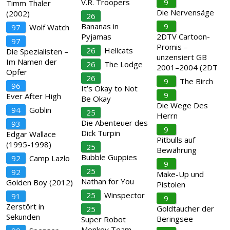
V.R. Troopers
9
Timm Thaler
Die Nervensäge
(2002)
26
Bananas in
9
97
Wolf Watch
Pyjamas
2DTV Cartoon-
97
Promis –
26
Hellcats
Die Spezialisten –
unzensiert GB
Im Namen der
26
The Lodge
2001–2004 (2DT
Opfer
26
9
The Birch
96
It’s Okay to Not
9
Ever After High
Be Okay
Die Wege Des
94
Goblin
25
Herrn
Die Abenteuer des
93
9
Dick Turpin
Edgar Wallace
Pitbulls auf
(1995-1998)
25
Bewährung
Bubble Guppies
92
Camp Lazlo
9
25
92
Make-Up und
Nathan for You
Golden Boy (2012)
Pistolen
25
Winspector
91
9
Zerstört in
Goldtaucher der
25
Sekunden
Beringsee
Super Robot
Monkey Team