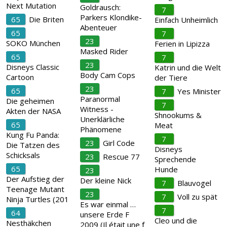
Next Mutation
Goldrausch:
7
Parkers Klondike-
65
Die Briten
Einfach Unheimlich
Abenteuer
65
7
23
SOKO München
Ferien in Lipizza
Masked Rider
65
7
23
Disneys Classic
Katrin und die Welt
Body Cam Cops
Cartoon
der Tiere
23
65
7
Yes Minister
Paranormal
Die geheimen
7
Witness -
Akten der NASA
Shnookums &
Unerklärliche
65
Meat
Phänomene
Kung Fu Panda:
7
23
Girl Code
Die Tatzen des
Disneys
Schicksals
23
Rescue 77
Sprechende
65
Hunde
23
Der Aufstieg der
Der kleine Nick
7
Blauvogel
Teenage Mutant
23
7
Voll zu spät
Ninja Turtles (201
Es war einmal …
7
64
unsere Erde F
Cleo und die
Nesthäkchen
2009 (Il était une f