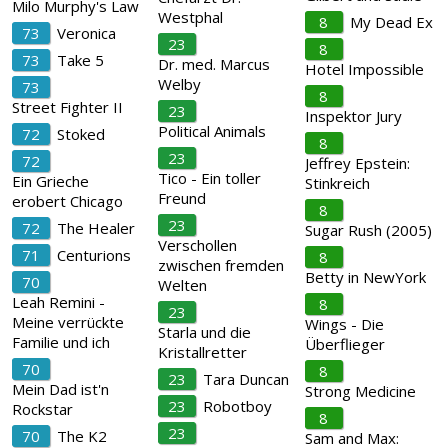
Milo Murphy's Law
Westphal
8
My Dead Ex
73
Veronica
23
8
73
Take 5
Dr. med. Marcus
Hotel Impossible
Welby
73
8
Street Fighter II
23
Inspektor Jury
Political Animals
72
Stoked
8
23
72
Jeffrey Epstein:
Tico - Ein toller
Ein Grieche
Stinkreich
Freund
erobert Chicago
8
23
72
The Healer
Sugar Rush (2005)
Verschollen
71
Centurions
8
zwischen fremden
Betty in NewYork
70
Welten
Leah Remini -
8
23
Meine verrückte
Wings - Die
Starla und die
Familie und ich
Überflieger
Kristallretter
70
8
23
Tara Duncan
Mein Dad ist'n
Strong Medicine
23
Robotboy
Rockstar
8
23
70
The K2
Sam and Max: