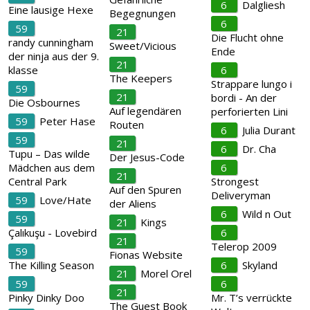
6
Dalgliesh
Eine lausige Hexe
Begegnungen
6
59
21
Die Flucht ohne
randy cunningham
Sweet/Vicious
Ende
der ninja aus der 9.
21
klasse
6
The Keepers
Strappare lungo i
59
21
bordi - An der
Die Osbournes
Auf legendären
perforierten Lini
59
Peter Hase
Routen
6
Julia Durant
59
21
6
Dr. Cha
Tupu – Das wilde
Der Jesus-Code
Mädchen aus dem
6
21
Central Park
Strongest
Auf den Spuren
Deliveryman
59
Love/Hate
der Aliens
6
Wild n Out
59
21
Kings
Çalıkuşu - Lovebird
6
21
Telerop 2009
59
Fionas Website
The Killing Season
6
Skyland
21
Morel Orel
59
6
21
Pinky Dinky Doo
Mr. T’s verrückte
The Guest Book