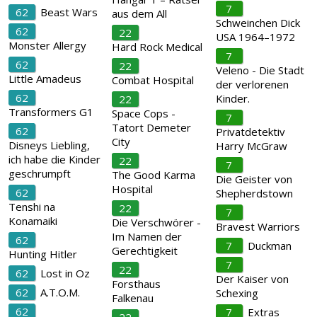
7
62
Beast Wars
aus dem All
Schweinchen Dick
62
22
USA 1964–1972
Monster Allergy
Hard Rock Medical
7
62
22
Veleno - Die Stadt
Little Amadeus
Combat Hospital
der verlorenen
62
Kinder.
22
Transformers G1
Space Cops -
7
Tatort Demeter
62
Privatdetektiv
City
Disneys Liebling,
Harry McGraw
ich habe die Kinder
22
7
geschrumpft
The Good Karma
Die Geister von
Hospital
62
Shepherdstown
Tenshi na
22
7
Konamaiki
Die Verschwörer -
Bravest Warriors
Im Namen der
62
7
Duckman
Gerechtigkeit
Hunting Hitler
7
22
62
Lost in Oz
Der Kaiser von
Forsthaus
62
A.T.O.M.
Schexing
Falkenau
62
7
Extras