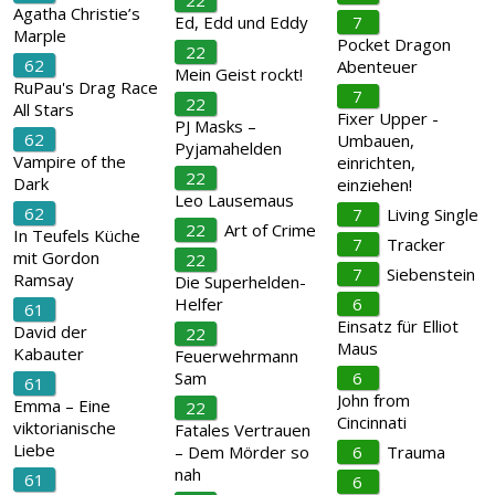
22
Agatha Christie’s
Ed, Edd und Eddy
7
Marple
Pocket Dragon
22
62
Abenteuer
Mein Geist rockt!
RuPau's Drag Race
7
22
All Stars
Fixer Upper -
PJ Masks –
62
Umbauen,
Pyjamahelden
Vampire of the
einrichten,
22
Dark
einziehen!
Leo Lausemaus
62
7
Living Single
22
Art of Crime
In Teufels Küche
7
Tracker
mit Gordon
22
7
Siebenstein
Ramsay
Die Superhelden-
Helfer
6
61
Einsatz für Elliot
David der
22
Maus
Kabauter
Feuerwehrmann
Sam
6
61
John from
Emma – Eine
22
Cincinnati
viktorianische
Fatales Vertrauen
Liebe
– Dem Mörder so
6
Trauma
nah
61
6