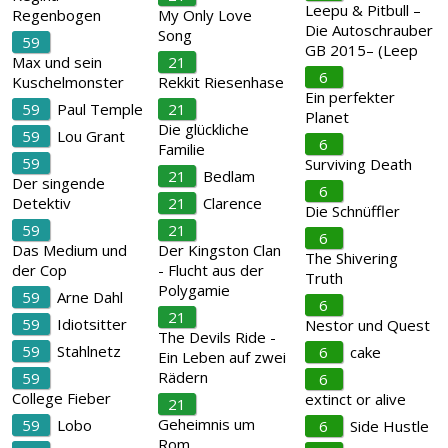
Leepu & Pitbull –
Regenbogen
My Only Love
Die Autoschrauber
Song
59
GB 2015– (Leep
Max und sein
21
6
Kuschelmonster
Rekkit Riesenhase
Ein perfekter
59
Paul Temple
21
Planet
Die glückliche
59
Lou Grant
6
Familie
59
Surviving Death
21
Bedlam
Der singende
6
Detektiv
21
Clarence
Die Schnüffler
59
21
6
Das Medium und
Der Kingston Clan
The Shivering
der Cop
- Flucht aus der
Truth
Polygamie
59
Arne Dahl
6
21
59
Idiotsitter
Nestor und Quest
The Devils Ride -
59
Stahlnetz
6
cake
Ein Leben auf zwei
Rädern
59
6
College Fieber
extinct or alive
21
Geheimnis um
59
Lobo
6
Side Hustle
Rom