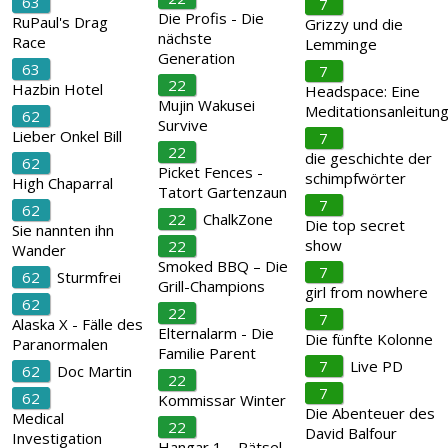
63
7
Die Profis - Die
RuPaul's Drag
Grizzy und die
nächste
Race
Lemminge
Generation
63
7
22
Hazbin Hotel
Headspace: Eine
Mujin Wakusei
Meditationsanleitun
62
Survive
Lieber Onkel Bill
7
22
die geschichte der
62
Picket Fences -
schimpfwörter
High Chaparral
Tatort Gartenzaun
7
62
22
ChalkZone
Die top secret
Sie nannten ihn
show
22
Wander
Smoked BBQ – Die
7
62
Sturmfrei
Grill-Champions
girl from nowhere
62
22
7
Alaska X - Fälle des
Elternalarm - Die
Die fünfte Kolonne
Paranormalen
Familie Parent
7
Live PD
62
Doc Martin
22
7
62
Kommissar Winter
Die Abenteuer des
Medical
22
David Balfour
Investigation
Hangar 1 – Rätsel