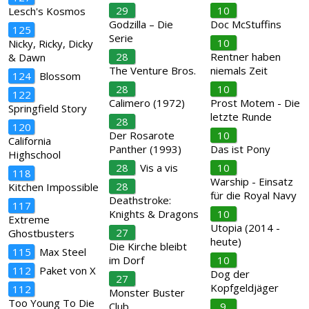
29
10
Lesch's Kosmos
Godzilla – Die
Doc McStuffins
125
Serie
10
Nicky, Ricky, Dicky
28
Rentner haben
& Dawn
The Venture Bros.
niemals Zeit
124
Blossom
28
10
122
Calimero (1972)
Prost Motem - Die
Springfield Story
letzte Runde
28
120
Der Rosarote
10
California
Panther (1993)
Das ist Pony
Highschool
28
Vis a vis
10
118
Warship - Einsatz
28
Kitchen Impossible
für die Royal Navy
Deathstroke:
117
Knights & Dragons
10
Extreme
Utopia (2014 -
27
Ghostbusters
heute)
Die Kirche bleibt
115
Max Steel
im Dorf
10
112
Paket von X
Dog der
27
Kopfgeldjäger
112
Monster Buster
Too Young To Die
Club
9