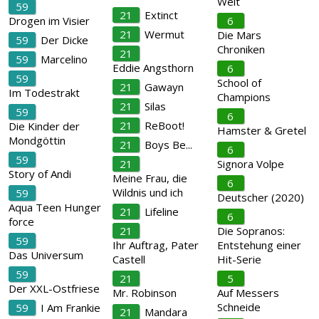
Welt
59
21
Extinct
Drogen im Visier
6
21
Wermut
Die Mars
59
Der Dicke
Chroniken
21
59
Marcelino
Eddie Angsthorn
6
59
School of
21
Gawayn
Im Todestrakt
Champions
21
Silas
59
6
21
ReBoot!
Die Kinder der
Hamster & Gretel
Mondgöttin
21
Boys Be...
6
59
21
Signora Volpe
Story of Andi
Meine Frau, die
6
Wildnis und ich
59
Deutscher (2020)
Aqua Teen Hunger
21
Lifeline
6
force
21
Die Sopranos:
59
Ihr Auftrag, Pater
Entstehung einer
Das Universum
Castell
Hit-Serie
59
21
5
Der XXL-Ostfriese
Mr. Robinson
Auf Messers
Schneide
59
I Am Frankie
21
Mandara