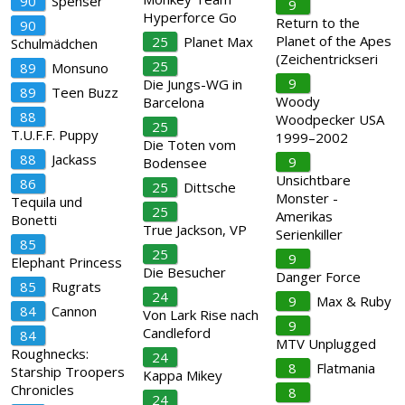
90
Spenser
9
Hyperforce Go
Return to the
90
Planet of the Apes
25
Planet Max
Schulmädchen
(Zeichentrickseri
25
89
Monsuno
9
Die Jungs-WG in
89
Teen Buzz
Woody
Barcelona
88
Woodpecker USA
25
T.U.F.F. Puppy
1999–2002
Die Toten vom
88
Jackass
9
Bodensee
Unsichtbare
86
25
Dittsche
Monster -
Tequila und
25
Amerikas
Bonetti
True Jackson, VP
Serienkiller
85
25
9
Elephant Princess
Die Besucher
Danger Force
85
Rugrats
24
9
Max & Ruby
84
Cannon
Von Lark Rise nach
9
Candleford
84
MTV Unplugged
Roughnecks:
24
8
Flatmania
Starship Troopers
Kappa Mikey
Chronicles
8
24