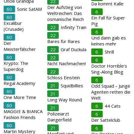
Uncle Grandpa
22
Da kommt Kalle
Der Aufstieg von
60
Sonic SatAM
6
Weltreichen: Das
60
Ein Fall für Super
osmanische Reich
Excalibur
Pig
22
Infinity Train
(Crusade)
6
22
60
Und dann gab es
Bares für Rares
Der
keines mehr
Meisterfälscher
22
Graf Duckula
6
Shrill
60
22
6
Krypto: The
Nicht Nachmachen!
Doctor Horrible's
Superdog
22
Sing-Along Blog
60
Schloss Einstein
6
Regal Academy
21
Squidbillies
Odd Squad – Junge
60
Agenten retten die
21
One More Time
Welt
Long Way Round
60
6
44 Cats
21
MAGGIE & BIANCA
Polizeiarzt
6
Fashion Friends
Dangerfield
Der Sattelclub
60
21
6
Martin Mystery
Maxifant und