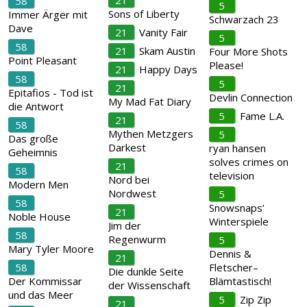
21
58
5
Sons of Liberty
Immer Ärger mit
Schwarzach 23
Dave
21
Vanity Fair
5
58
21
Skam Austin
Four More Shots
Point Pleasant
Please!
21
Happy Days
58
5
21
Epitafios - Tod ist
Devlin Connection
My Mad Fat Diary
die Antwort
5
Fame L.A.
21
58
Mythen Metzgers
5
Das große
Darkest
ryan hansen
Geheimnis
solves crimes on
21
58
television
Nord bei
Modern Men
Nordwest
5
58
Snowsnaps’
21
Noble House
Winterspiele
Jim der
58
Regenwurm
5
Mary Tyler Moore
Dennis &
21
58
Fletscher–
Die dunkle Seite
Der Kommissar
Blämtastisch!
der Wissenschaft
und das Meer
5
Zip Zip
21