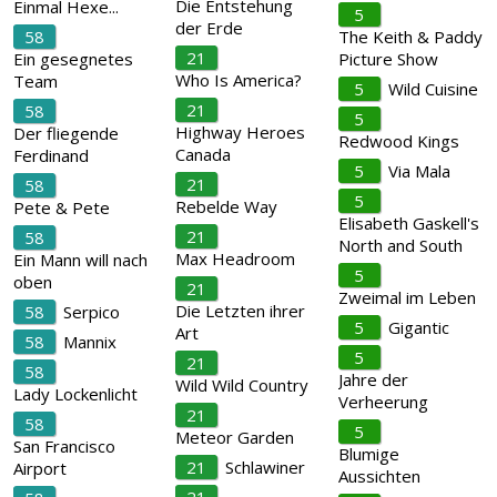
Die Entstehung
Einmal Hexe...
5
der Erde
58
The Keith & Paddy
21
Ein gesegnetes
Picture Show
Who Is America?
Team
5
Wild Cuisine
21
58
5
Highway Heroes
Der fliegende
Redwood Kings
Canada
Ferdinand
5
Via Mala
21
58
5
Rebelde Way
Pete & Pete
Elisabeth Gaskell's
21
58
North and South
Max Headroom
Ein Mann will nach
5
oben
21
Zweimal im Leben
Die Letzten ihrer
58
Serpico
5
Gigantic
Art
58
Mannix
5
21
58
Jahre der
Wild Wild Country
Lady Lockenlicht
Verheerung
21
58
5
Meteor Garden
San Francisco
Blumige
21
Schlawiner
Airport
Aussichten