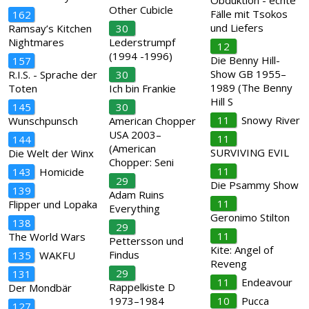
Obduktion - echte
Other Cubicle
Fälle mit Tsokos
162
und Liefers
Ramsay’s Kitchen
30
Nightmares
Lederstrumpf
12
(1994 -1996)
Die Benny Hill-
157
Show GB 1955–
R.I.S. - Sprache der
30
1989 (The Benny
Toten
Ich bin Frankie
Hill S
145
30
11
Snowy River
Wunschpunsch
American Chopper
USA 2003–
11
144
(American
SURVIVING EVIL
Die Welt der Winx
Chopper: Seni
11
143
Homicide
29
Die Psammy Show
139
Adam Ruins
11
Flipper und Lopaka
Everything
Geronimo Stilton
138
29
11
The World Wars
Pettersson und
Kite: Angel of
Findus
135
WAKFU
Reveng
29
131
11
Endeavour
Rappelkiste D
Der Mondbär
1973–1984
10
Pucca
127