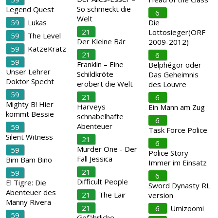
So schmeckt die
Legend Quest
6
Welt
59
Lukas
Die
21
Lottosieger(ORF
59
The Level
Der Kleine Bär
2009-2012)
59
KatzeKratz
21
6
59
Franklin – Eine
Belphégor oder
Unser Lehrer
Schildkröte
Das Geheimnis
Doktor Specht
erobert die Welt
des Louvre
59
21
6
Mighty B! Hier
Harveys
Ein Mann am Zug
kommt Bessie
schnabelhafte
6
Abenteuer
59
Task Force Police
Silent Witness
21
6
Murder One - Der
59
Police Story –
Fall Jessica
Bim Bam Bino
Immer im Einsatz
21
59
6
Difficult People
El Tigre: Die
Sword Dynasty RL
Abenteuer des
21
The Lair
version
Manny Rivera
21
6
Umizoomi
59
Gefährliche