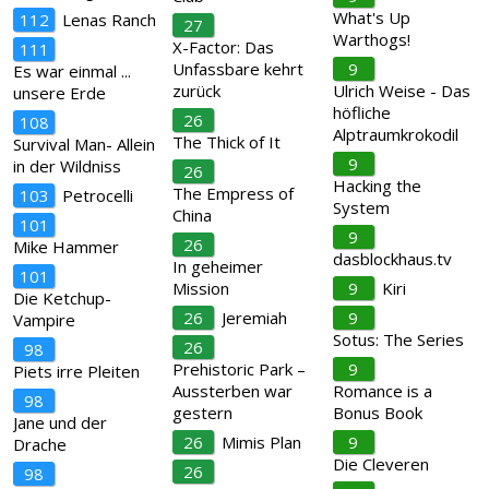
What's Up
112
Lenas Ranch
27
Warthogs!
X-Factor: Das
111
Unfassbare kehrt
9
Es war einmal ...
zurück
Ulrich Weise - Das
unsere Erde
höfliche
26
108
Alptraumkrokodil
The Thick of It
Survival Man- Allein
9
in der Wildniss
26
Hacking the
The Empress of
103
Petrocelli
System
China
101
9
26
Mike Hammer
dasblockhaus.tv
In geheimer
101
Mission
9
Kiri
Die Ketchup-
26
Jeremiah
9
Vampire
Sotus: The Series
26
98
Prehistoric Park –
9
Piets irre Pleiten
Aussterben war
Romance is a
98
gestern
Bonus Book
Jane und der
26
Mimis Plan
9
Drache
Die Cleveren
26
98