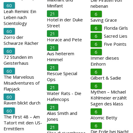
Die Piraten von
60
Minifant
nebenan
Leah Remini: Ein
21
6
Leben nach
Hotel in der Duke
Saving Grace
Scientology
Street
6
Florida Girls
60
21
6
Sacred Lies
Zorro der
Horace and Pete
Schwarze Rächer
6
Five Points
21
60
6
Aus heiterem
72 Stunden im
Immer dieses
Himmel
Geisterhaus
Einhorn
21
60
6
Rescue Special
The Marvelous
Gilbert & Sadie
Ops
Misadventures of
6
21
Flapjack
Mythen – Michael
Water Rats - Die
60
Köhlmeier erzählt
Hafencops
Raven blickt durch
Sagen des klass
21
60
6
Alias Smith and
The First 48 – Am
Atomic Betty
Jones
Tatort mit den US-
6
21
Ermittlern
Die Erde bei Nacht