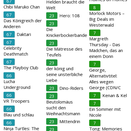
67
Helden braucht die
Chibi Maruko Chan
8
Welt
Morlock Motors –
67
23
Hero: 108
Big Deals im
Das Königreich der
23
Westerwald
Anderen
Die
7
67
Daktari
Knickerbockerbande
Margreth
67
23
Thursday - Das
Celebrity
Die Mätresse des
Mädchen, das an
Deathmatch
Teufels
einem Donn
67
23
7
The Playboy Club
der könig und
George,
seine unsterbliche
66
Alternativtitel:
Liebe
Lucha
Alles wegen
Underground
George (CDN/C
23
Dino-Riders
66
7
Kenan & Kel
23
VR Troopers
Beutolomäus
7
sucht den
66
Ein Sommer mit
Weihnachtsmann
Blau und schlau
Nicole
23
Mittendrin
66
7
Ninja Turtles: The
Tong: Memories
23