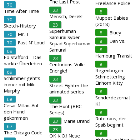
The Last Post
Freelance Police
70
23
Time After Time
8
Mensch, Derek!
Muppet Babies
70
(2018)
23
Sketch-History
Superhuman
8
Bluey
70
Mr. T
Samurai Syber-
8
Dan Vs.
70
Fast N’ Loud
Squad Superhuman
8
Samurai
69
Hamburg Transit
Ed Stafford – Das
23
nackte Überleben
8
Centurions-Volle
Regenbogen
Energie!
69
Schmetterling
Schlimmer geht’s
23
Einhorn Kitty
immer mit Milo
Street Fighter the
Murphy
8
animated series
Sonderdezernat
68
23
K1
Cesar Millan: Auf
The Hunt (BBC
den Hund
8
Series)
gekommen
Rute raus, der
23
Marie Brand
Spaß beginnt
67
23
The Chicago Code
8
OK K.O.! Neue
Holmes on Homes