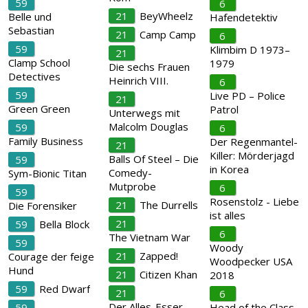
59
6
21
BeyWheelz
Belle und
Hafendetektiv
Sebastian
21
Camp Camp
6
59
Klimbim D 1973–
21
Clamp School
1979
Die sechs Frauen
Detectives
Heinrich VIII.
6
59
Live PD – Police
21
Green Green
Patrol
Unterwegs mit
Malcolm Douglas
59
6
Family Business
Der Regenmantel-
21
Killer: Mörderjagd
Balls Of Steel – Die
59
in Korea
Comedy-
Sym-Bionic Titan
Mutprobe
6
59
Rosenstolz - Liebe
21
The Durrells
Die Forensiker
ist alles
21
59
Bella Block
6
The Vietnam War
59
Woody
21
Zapped!
Courage der feige
Woodpecker USA
Hund
21
Citizen Khan
2018
59
Red Dwarf
21
6
Der Alles-Esser –
59
Head of the Class