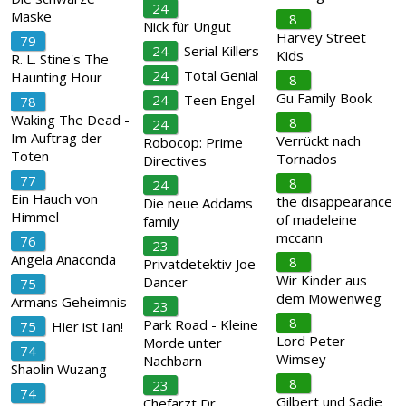
24
Maske
8
Nick für Ungut
Harvey Street
79
24
Serial Killers
Kids
R. L. Stine's The
24
Total Genial
Haunting Hour
8
Gu Family Book
24
Teen Engel
78
Waking The Dead -
8
24
Im Auftrag der
Verrückt nach
Robocop: Prime
Toten
Tornados
Directives
77
8
24
Ein Hauch von
the disappearance
Die neue Addams
Himmel
of madeleine
family
mccann
76
23
Angela Anaconda
8
Privatdetektiv Joe
Wir Kinder aus
Dancer
75
dem Möwenweg
Armans Geheimnis
23
8
Park Road - Kleine
75
Hier ist Ian!
Lord Peter
Morde unter
74
Wimsey
Nachbarn
Shaolin Wuzang
8
23
74
Gilbert und Sadie
Chefarzt Dr.