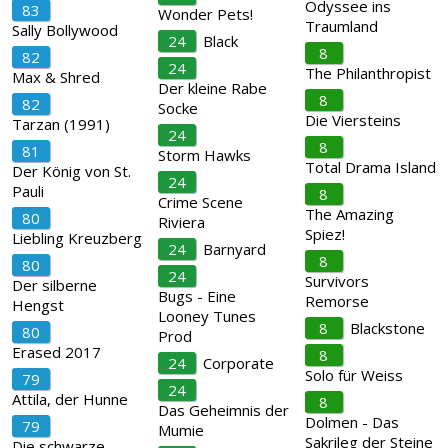
Odyssee ins
83
Wonder Pets!
Traumland
Sally Bollywood
24
Black
8
82
24
The Philanthropist
Max & Shred
Der kleine Rabe
8
82
Socke
Die Viersteins
Tarzan (1991)
24
8
81
Storm Hawks
Total Drama Island
Der König von St.
24
Pauli
8
Crime Scene
The Amazing
80
Riviera
Spiez!
Liebling Kreuzberg
24
Barnyard
8
80
24
Survivors
Der silberne
Bugs - Eine
Remorse
Hengst
Looney Tunes
8
Blackstone
80
Prod
Erased 2017
8
24
Corporate
Solo für Weiss
79
24
Attila, der Hunne
8
Das Geheimnis der
Dolmen - Das
79
Mumie
Sakrileg der Steine
Die schwarze