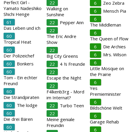
Perfect Girl -
22
6
Zeo Zebra
Yamato Nadeshiko
Walking on
6
Mensch Pia
Shichi Henge
Sunshine
6
61
22
Pepper Ann
The Middleman
Das Leben und ich
22
6
60
The Eric Andre
The Queen of Flow
Tropical Heat
Show
6
Die Archies
60
22
6
Mrs. Wilson
Der Polizeichef
Big City Greens
6
60
Bonkers
22
4 ½ Freunde
Little Mosque on
60
22
the Prairie
Tom - Ein echter
Escape the Night
6
Freund
22
Yes
60
F4lkenb3rg - Mord
Premieminister
Die Strandpiraten
im Internat?
6
60
The lodge
22
Turbo Teen
Bildschöne Welt
60
22
6
Die drei Bären
Meine geniale
Garage Rehab
Freundin
60
6