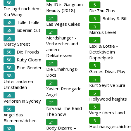
58
My ID is Gangnam
5
Die Jagd nach dem
Beauty (2018)
Die Zhu Zhus
Kju Wang
21
5
Bobby & Bill
58
Tolle Trolle
Las Vegas Cakes
5
58
Siberian Cut
21
Marcus Level
Mordshunger -
58
5
Verbrechen und
Mercy Street
Lexi & Lottie –
andere
58
Die Prouds
Detektive im
Delikatessen
Doppelpack
58
Ruby Gloom
21
5
58
Blue Gender
Die Ernährungs-
Games Divas Play
Docs
58
5
Unter anderen
21
Kurt Seyit ve Sura
Umständen
Xavier: Renegade
5
Angel
58
Hollywood heights
Verloren in Sydney
21
5
Nirvana The Band
58
Wege übers Land
The Show
Angel das
Blumenmädchen
5
21
Hochhausgeschichte
Body Bizarre –
58